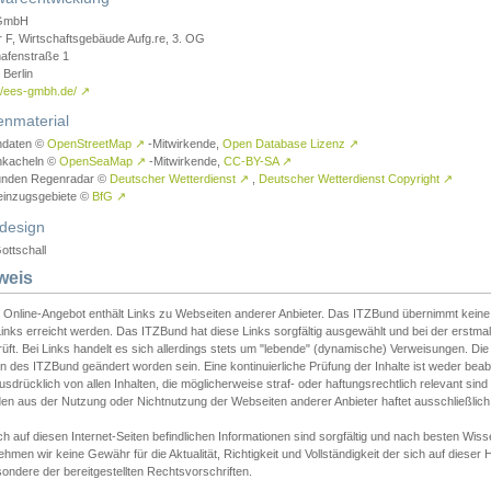
GmbH
r F, Wirtschaftsgebäude Aufg.re, 3. OG
afenstraße 1
Berlin
://ees-gmbh.de/
↗
enmaterial
ndaten ©
OpenStreetMap
↗
-Mitwirkende,
Open Database Lizenz
↗
nkacheln ©
OpenSeaMap
↗
-Mitwirkende,
CC-BY-SA
↗
unden Regenradar ©
Deutscher Wetterdienst
↗
,
Deutscher Wetterdienst Copyright
↗
einzugsgebiete ©
BfG
↗
design
ottschall
weis
 Online-Angebot enthält Links zu Webseiten anderer Anbieter. Das ITZBund übernimmt keine V
inks erreicht werden. Das ITZBund hat diese Links sorgfältig ausgewählt und bei der erstmal
üft. Bei Links handelt es sich allerdings stets um "lebende" (dynamische) Verweisungen. Die
 des ITZBund geändert worden sein. Eine kontinuierliche Prüfung der Inhalte ist weder beab
usdrücklich von allen Inhalten, die möglicherweise straf- oder haftungsrechtlich relevant sin
n aus der Nutzung oder Nichtnutzung der Webseiten anderer Anbieter haftet ausschließlich d
ch auf diesen Internet-Seiten befindlichen Informationen sind sorgfältig und nach besten 
hmen wir keine Gewähr für die Aktualität, Richtigkeit und Vollständigkeit der sich auf diese
ondere der bereitgestellten Rechtsvorschriften.