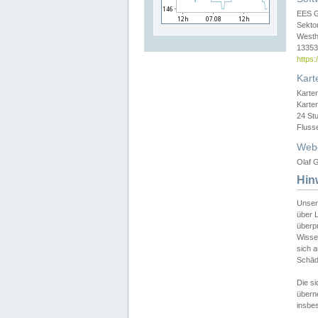
EES 
Sekto
Westh
13353 
https
Kart
Karte
Karte
24 St
Fluss
Web
Olaf G
Hin
Unser
über L
überpr
Wissen
sich a
Schäde
Die si
überne
insbes