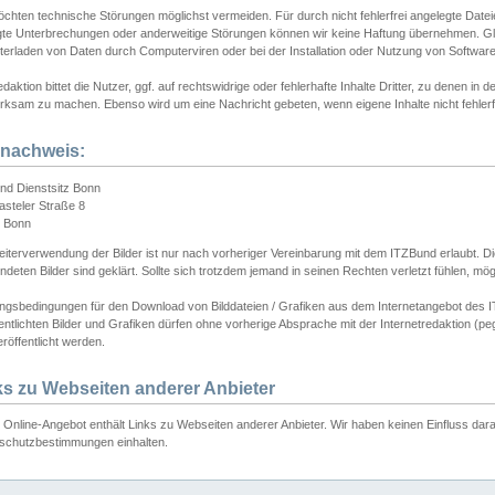
chten technische Störungen möglichst vermeiden. Für durch nicht fehlerfrei angelegte Dateien
gte Unterbrechungen oder anderweitige Störungen können wir keine Haftung übernehmen. Glei
terladen von Daten durch Computerviren oder bei der Installation oder Nutzung von Softwar
daktion bittet die Nutzer, ggf. auf rechtswidrige oder fehlerhafte Inhalte Dritter, zu denen in d
ksam zu machen. Ebenso wird um eine Nachricht gebeten, wenn eigene Inhalte nicht fehlerfrei
dnachweis:
nd Dienstsitz Bonn
asteler Straße 8
 Bonn
iterverwendung der Bilder ist nur nach vorheriger Vereinbarung mit dem ITZBund erlaubt. Die
deten Bilder sind geklärt. Sollte sich trotzdem jemand in seinen Rechten verletzt fühlen, m
ngsbedingungen für den Download von Bilddateien / Grafiken aus dem Internetangebot des I
entlichten Bilder und Grafiken dürfen ohne vorherige Absprache mit der Internetredaktion (pe
röffentlicht werden.
ks zu Webseiten anderer Anbieter
Online-Angebot enthält Links zu Webseiten anderer Anbieter. Wir haben keinen Einfluss darau
schutzbestimmungen einhalten.