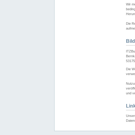
Wir mö
bedin
Herun
Die Re
aufmer
Bil
ITZBu
Bernk
53175
Die We
verwen
Nutzu
veröff
und ve
Lin
Unser 
Daten