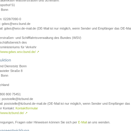
aldirektion Wasserstraßen und Schifffahrt
opsthof 51
 Bonn
on: 0228/7090-0
l: gdws@wsv.bund.de
il: gdws@wsv.de-mail.de (DE-Mail ist nur möglich, wenn Sender und Empfänger das DE-Mail
rstraßen- und Schifffahrtsverwaltung des Bundes (WSV)
schäftsbereich des
sministeriums für Verkehr
://www.gdws.wsv.bund.de/
↗
uktion
nd Dienstsitz Bonn
asteler Straße 8
 Bonn
chland
 0800 800 75451
: poststelle@itzbund.de
il: poststelle@itzbund.de-mail.de (DE-Mail ist nur möglich, wenn Sender und Empfänger das
er Kontakt:
Kontaktformular
//www.itzbund.de/
↗
nregungen, Fragen oder Hinweisen können Sie sich per
E-Mail
an uns wenden.
wareentwicklung