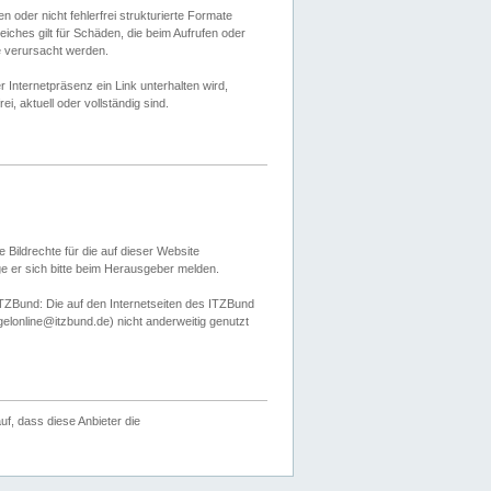
 oder nicht fehlerfrei strukturierte Formate
ches gilt für Schäden, die beim Aufrufen oder
e verursacht werden.
er Internetpräsenz ein Link unterhalten wird,
, aktuell oder vollständig sind.
 Bildrechte für die auf dieser Website
öge er sich bitte beim Herausgeber melden.
TZBund: Die auf den Internetseiten des ITZBund
gelonline@itzbund.de) nicht anderweitig genutzt
f, dass diese Anbieter die