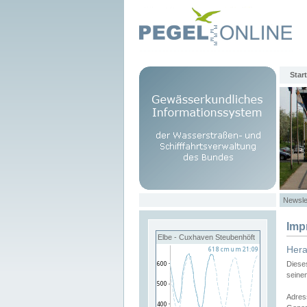
Start
Newsle
Imp
Elbe - Cuxhaven Steubenhöft
Her
Diese
seine
Adres