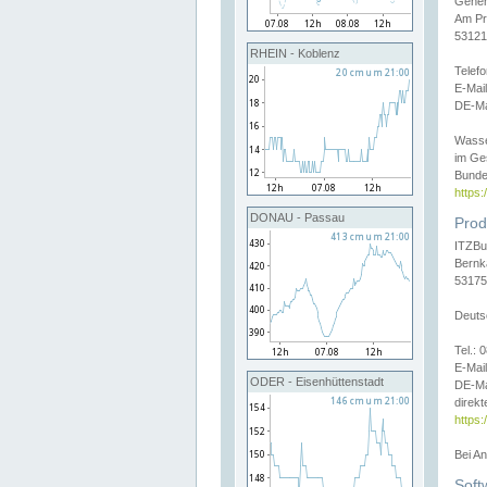
Gener
Am Pr
53121
RHEIN - Koblenz
Telef
E-Mai
DE-Ma
Wasse
im Ge
Bunde
https
DONAU - Passau
Prod
ITZBu
Bernk
53175
Deuts
Tel.:
E-Mail
ODER - Eisenhüttenstadt
DE-Ma
direkt
https:
Bei A
Soft