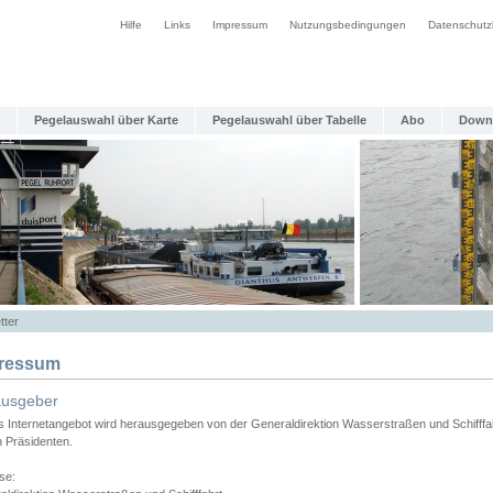
Hilfe
Links
Impressum
Nutzungsbedingungen
Datenschutz
Pegelauswahl über Karte
Pegelauswahl über Tabelle
Abo
Down
tter
ressum
ausgeber
s Internetangebot wird herausgegeben von der Generaldirektion Wasserstraßen und Schifffa
n Präsidenten.
se: