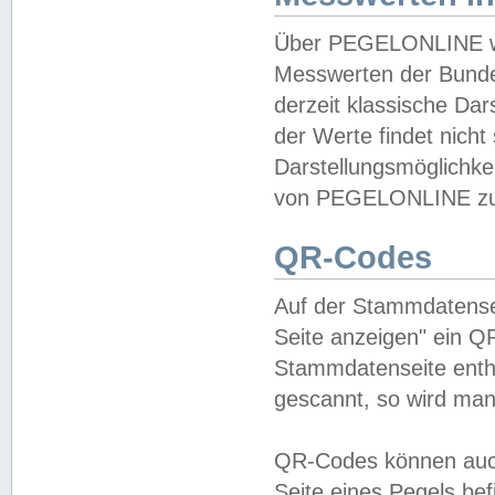
Über PEGELONLINE wer
Messwerten der Bundes
derzeit klassische Da
der Werte findet nicht 
Darstellungsmöglichkei
von PEGELONLINE zu 
QR-Codes
Auf der Stammdatensei
Seite anzeigen" ein Q
Stammdatenseite enthä
gescannt, so wird man
QR-Codes können auc
Seite eines Pegels be