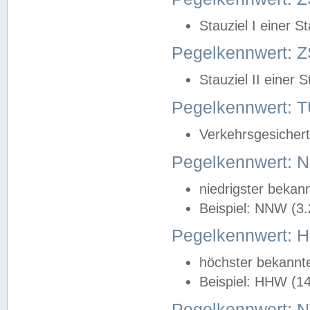
Stauziel I einer S
Pegelkennwert: Z
Stauziel II einer 
Pegelkennwert:
Verkehrsgesichert
Pegelkennwert:
niedrigster bekan
Beispiel: NNW (3
Pegelkennwert:
höchster bekannt
Beispiel: HHW (1
Pegelkennwert: 