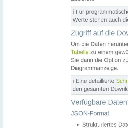
ℹ️ Für programmatisch
Werte stehen auch d
Zugriff auf die D
Um die Daten herunter
Tabelle
zu einem gewün
Sie dann die Option z
Diagrammanzeige.
ℹ️ Eine detaillierte
Schr
den gesamten Downlo
Verfügbare Daten
JSON-Format
Strukturiertes Da