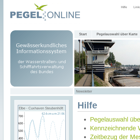
Hilfe
Link
Start
Pegelauswahl über Karte
Newsletter
Hilfe
Elbe - Cuxhaven Steubenhöft
Pegelauswahl übe
Kennzeichnende 
Zeitbezug der Me