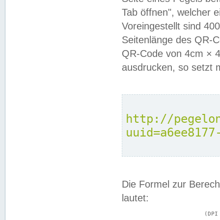
Tab öffnen", welcher 
Voreingestellt sind 4
Seitenlänge des QR-C
QR-Code von 4cm × 4c
ausdrucken, so setzt 
http://pegelo
uuid=a6ee8177
Die Formel zur Berech
lautet:
			(DPI × Druckkantenlänge in cm) ÷ 2,54 = Kantenlänge in Pixel
