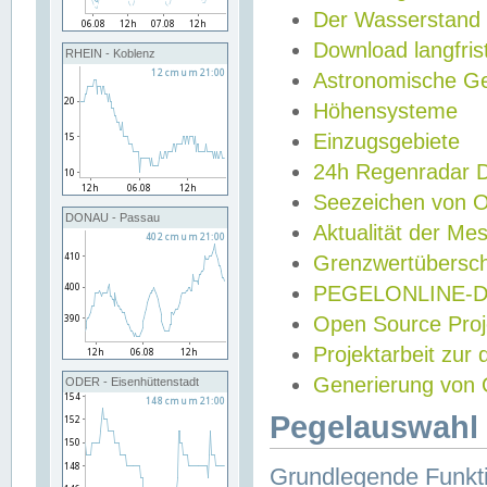
Der Wasserstand
Download langfris
RHEIN - Koblenz
Astronomische Gez
Höhensysteme
Einzugsgebiete
24h Regenradar
Seezeichen von 
DONAU - Passau
Aktualität der Me
Grenzwertübersch
PEGELONLINE-Di
Open Source Projek
Projektarbeit zur
Generierung von 
ODER - Eisenhüttenstadt
Pegelauswahl 
Grundlegende Funkti