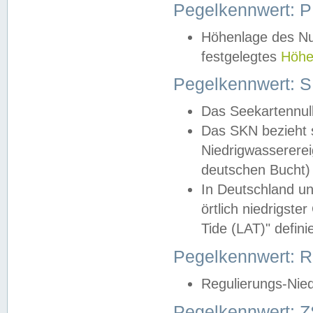
Pegelkennwert: 
Höhenlage des Nul
festgelegtes
Höhe
Pegelkennwert: 
Das Seekartennull
Das SKN bezieht s
Niedrigwassererei
deutschen Bucht) 
In Deutschland un
örtlich niedrigst
Tide (LAT)" definie
Pegelkennwert:
Regulierungs-Nie
Pegelkennwert: Z