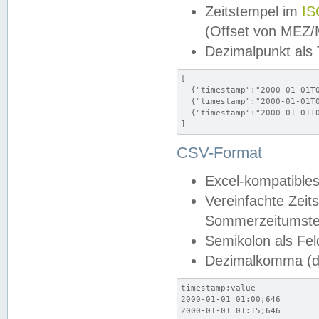
Zeitstempel im
IS
(Offset von MEZ
Dezimalpunkt als
[

  {"timestamp":"2000-01-01T0
  {"timestamp":"2000-01-01T0
  {"timestamp":"2000-01-01T0
]
CSV-Format
Excel-kompatibles
Vereinfachte Zeit
Sommerzeitumstel
Semikolon als Fel
Dezimalkomma (de
timestamp;value

2000-01-01 01:00;646

2000-01-01 01:15;646
