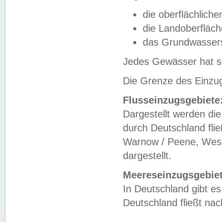
die oberflächlich
die Landoberfläc
das Grundwasser
Jedes Gewässer hat se
Die Grenze des Einzug
Flusseinzugsgebiete
Dargestellt werden die
durch Deutschland fli
Warnow / Peene, Weser
dargestellt.
Meereseinzugsgebiet
In Deutschland gibt 
Deutschland fließt n