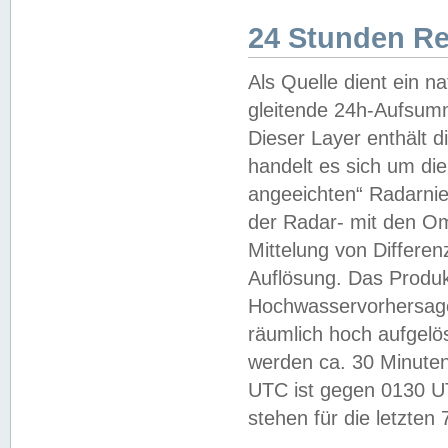
24 Stunden R
Als Quelle dient ein n
gleitende 24h-Aufsum
Dieser Layer enthält
handelt es sich um di
angeeichten“ Radarnie
der Radar- mit den O
Mittelung von Differe
Auflösung. Das Produk
Hochwasservorhersagez
räumlich hoch aufgelö
werden ca. 30 Minuten
UTC ist gegen 0130 UTC
stehen für die letzten