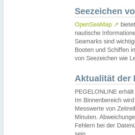
Seezeichen v
OpenSeaMap
↗
biete
nautische Information
Seamarks sind wichtig
Booten und Schiffen i
von Seezeichen wie Le
Aktualität der
PEGELONLINE erhält u
Im Binnenbereich wird 
Messwerte von Zeitreih
Minuten. Abweichungen
Fehlern bei der Daten
sein.