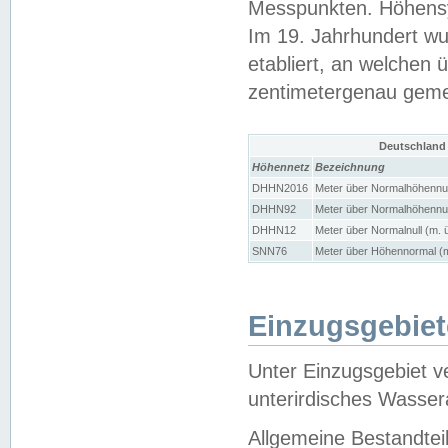
Messpunkten. Höhensy
Im 19. Jahrhundert wu
etabliert, an welchen 
zentimetergenau gem
Deutschland
Höhennetz
Bezeichnung
DHHN2016
Meter über Normalhöhennul
DHHN92
Meter über Normalhöhennul
DHHN12
Meter über Normalnull (m. 
SNN76
Meter über Höhennormal (m
Einzugsgebiet
Unter Einzugsgebiet v
unterirdisches Wasser
Allgemeine Bestandtei