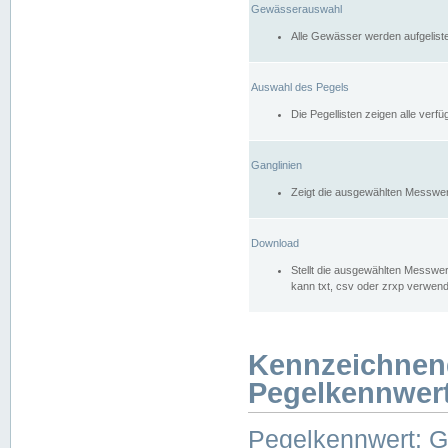
Gewässerauswahl
Alle Gewässer werden aufgelist
Auswahl des Pegels
Die Pegellisten zeigen alle ver
Ganglinien
Zeigt die ausgewählten Messwer
Download
Stellt die ausgewählten Messwer
kann txt, csv oder zrxp verwen
Kennzeichnen
Pegelkennwer
Pegelkennwert: 