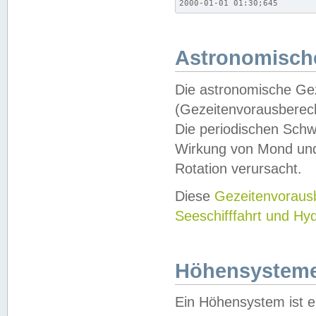
2000-01-01 01:30;645
Astronomische
Die astronomische Gez
(Gezeitenvorausberec
Die periodischen Schw
Wirkung von Mond und
Rotation verursacht.
Diese
Gezeitenvorau
Seeschifffahrt und Hy
Höhensystem
Ein Höhensystem ist e