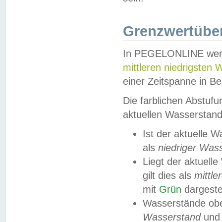
Grenzwertüber
In PEGELONLINE werde
mittleren niedrigsten
einer Zeitspanne in Be
Die farblichen Abstuf
aktuellen Wasserstand
Ist der aktuelle 
als
niedriger Was
Liegt der aktue
gilt dies als
mittle
mit
Grün
dargestel
Wasserstände obe
Wasserstand
und