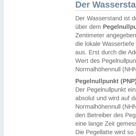
Der Wasserst
Der Wasserstand ist d
über dem
Pegelnullp
Zentimeter angegeben
die lokale Wassertie
aus. Erst durch die A
Wert des Pegelnullpun
Normalhöhennull (NHN
Pegelnullpunkt (PNP)
Der Pegelnullpunkt ei
absolut und wird auf
Normalhöhennull (NHN
den Betreiber des Pege
eine lange Zeit geme
Die Pegellatte wird s