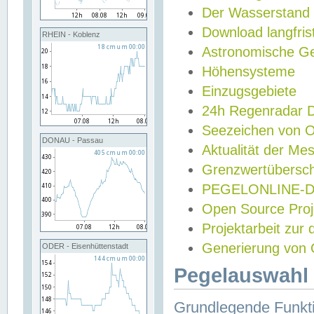
Der Wasserstand
Download langfris
RHEIN - Koblenz
Astronomische Gez
Höhensysteme
Einzugsgebiete
24h Regenradar
Seezeichen von 
DONAU - Passau
Aktualität der Me
Grenzwertübersch
PEGELONLINE-Di
Open Source Projek
Projektarbeit zur
Generierung von 
ODER - Eisenhüttenstadt
Pegelauswahl 
Grundlegende Funkti