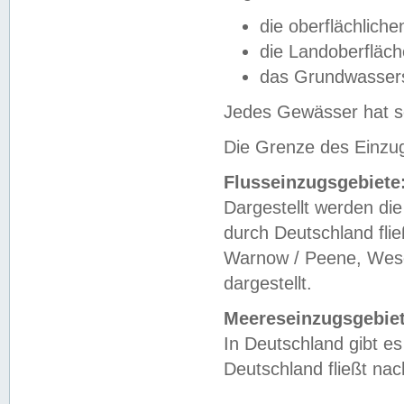
die oberflächlich
die Landoberfläc
das Grundwasser
Jedes Gewässer hat se
Die Grenze des Einzug
Flusseinzugsgebiete
Dargestellt werden die
durch Deutschland fli
Warnow / Peene, Weser
dargestellt.
Meereseinzugsgebiet
In Deutschland gibt 
Deutschland fließt n