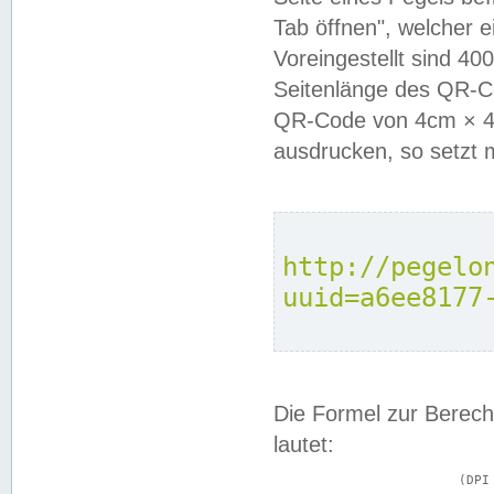
Tab öffnen", welcher 
Voreingestellt sind 4
Seitenlänge des QR-C
QR-Code von 4cm × 4c
ausdrucken, so setzt 
http://pegelo
uuid=a6ee8177
Die Formel zur Berech
lautet:
			(DPI × Druckkantenlänge in cm) ÷ 2,54 = Kantenlänge in Pixel
