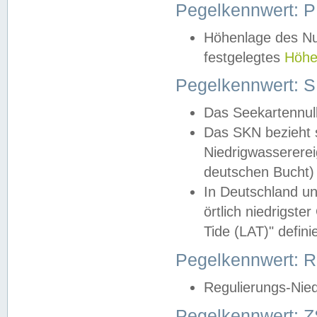
Pegelkennwert: 
Höhenlage des Nul
festgelegtes
Höhe
Pegelkennwert: 
Das Seekartennull
Das SKN bezieht s
Niedrigwassererei
deutschen Bucht) 
In Deutschland un
örtlich niedrigst
Tide (LAT)" definie
Pegelkennwert:
Regulierungs-Nie
Pegelkennwert: Z