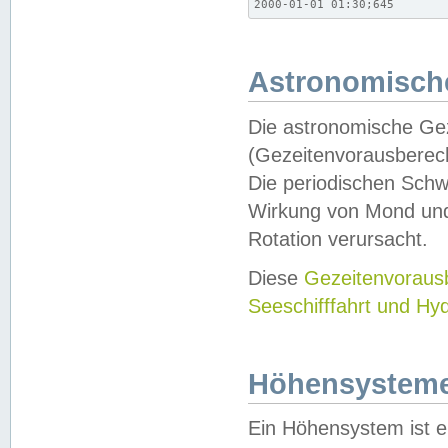
2000-01-01 01:30;645
Astronomische
Die astronomische Gez
(Gezeitenvorausberec
Die periodischen Schw
Wirkung von Mond und
Rotation verursacht.
Diese
Gezeitenvorau
Seeschifffahrt und Hy
Höhensystem
Ein Höhensystem ist e