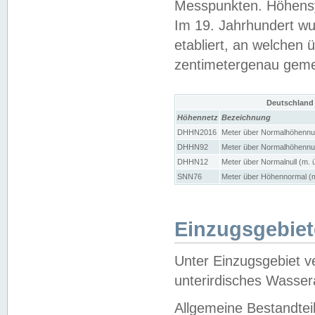
Messpunkten. Höhensy
Im 19. Jahrhundert wu
etabliert, an welchen 
zentimetergenau gem
Deutschland
Höhennetz
Bezeichnung
DHHN2016
Meter über Normalhöhennul
DHHN92
Meter über Normalhöhennul
DHHN12
Meter über Normalnull (m. 
SNN76
Meter über Höhennormal (m
Einzugsgebiet
Unter Einzugsgebiet v
unterirdisches Wasser
Allgemeine Bestandtei