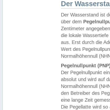
Der Wasserst
Der Wasserstand ist d
über dem
Pegelnullp
Zentimeter angegeben
die lokale Wassertie
aus. Erst durch die A
Wert des Pegelnullpun
Normalhöhennull (NHN
Pegelnullpunkt (PNP)
Der Pegelnullpunkt ei
absolut und wird auf
Normalhöhennull (NHN
den Betreiber des Pege
eine lange Zeit geme
Die Pegellatte wird s