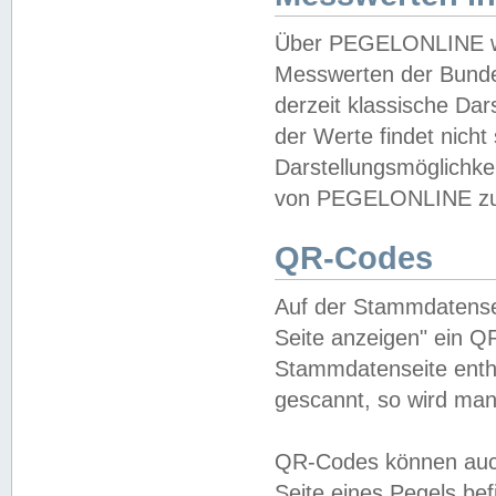
Über PEGELONLINE wer
Messwerten der Bundes
derzeit klassische Da
der Werte findet nicht 
Darstellungsmöglichkei
von PEGELONLINE zu 
QR-Codes
Auf der Stammdatensei
Seite anzeigen" ein Q
Stammdatenseite enthä
gescannt, so wird man
QR-Codes können auc
Seite eines Pegels be