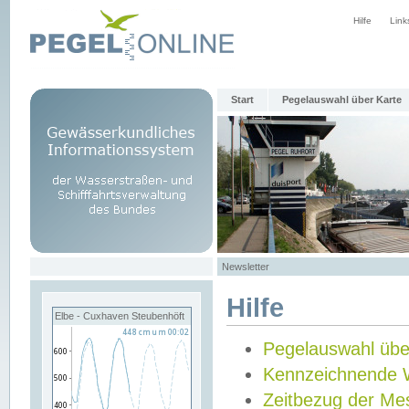
Hilfe
Link
Start
Pegelauswahl über Karte
Newsletter
Hilfe
Elbe - Cuxhaven Steubenhöft
Pegelauswahl übe
Kennzeichnende 
Zeitbezug der Me