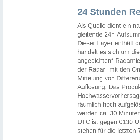
24 Stunden R
Als Quelle dient ein n
gleitende 24h-Aufsum
Dieser Layer enthält
handelt es sich um di
angeeichten“ Radarnie
der Radar- mit den O
Mittelung von Differe
Auflösung. Das Produk
Hochwasservorhersagez
räumlich hoch aufgelö
werden ca. 30 Minuten
UTC ist gegen 0130 UTC
stehen für die letzten