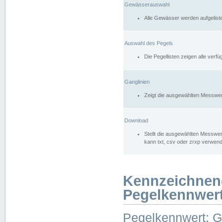
Gewässerauswahl
Alle Gewässer werden aufgelist
Auswahl des Pegels
Die Pegellisten zeigen alle ver
Ganglinien
Zeigt die ausgewählten Messwer
Download
Stellt die ausgewählten Messwer
kann txt, csv oder zrxp verwen
Kennzeichnen
Pegelkennwer
Pegelkennwert: 