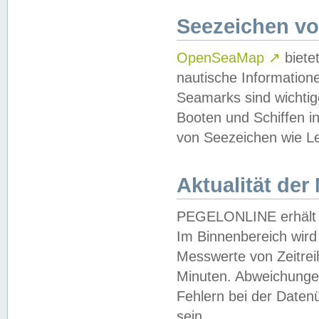
Seezeichen v
OpenSeaMap
↗
biete
nautische Information
Seamarks sind wichtig
Booten und Schiffen i
von Seezeichen wie Le
Aktualität der
PEGELONLINE erhält u
Im Binnenbereich wird 
Messwerte von Zeitreih
Minuten. Abweichungen
Fehlern bei der Daten
sein.