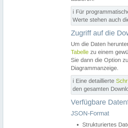
ℹ️ Für programmatisch
Werte stehen auch d
Zugriff auf die D
Um die Daten herunter
Tabelle
zu einem gewün
Sie dann die Option z
Diagrammanzeige.
ℹ️ Eine detaillierte
Schr
den gesamten Downlo
Verfügbare Daten
JSON-Format
Strukturiertes Da