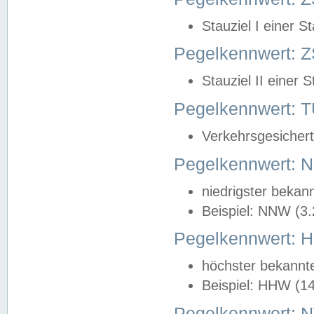
Stauziel I einer S
Pegelkennwert: Z
Stauziel II einer 
Pegelkennwert:
Verkehrsgesichert
Pegelkennwert:
niedrigster bekan
Beispiel: NNW (3
Pegelkennwert:
höchster bekannt
Beispiel: HHW (1
Pegelkennwert: 