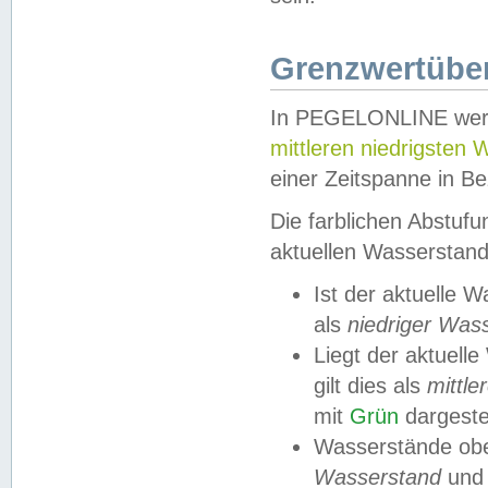
Grenzwertüber
In PEGELONLINE werde
mittleren niedrigsten
einer Zeitspanne in Be
Die farblichen Abstuf
aktuellen Wasserstand
Ist der aktuelle 
als
niedriger Was
Liegt der aktue
gilt dies als
mittle
mit
Grün
dargestel
Wasserstände obe
Wasserstand
und