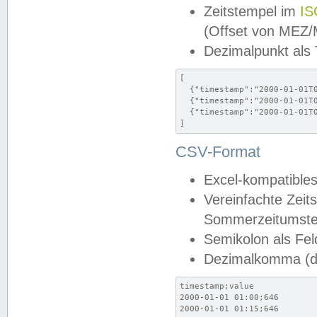
Zeitstempel im
IS
(Offset von MEZ
Dezimalpunkt als
[

  {"timestamp":"2000-01-01T0
  {"timestamp":"2000-01-01T0
  {"timestamp":"2000-01-01T0
]
CSV-Format
Excel-kompatibles
Vereinfachte Zeit
Sommerzeitumstel
Semikolon als Fel
Dezimalkomma (de
timestamp;value

2000-01-01 01:00;646

2000-01-01 01:15;646
