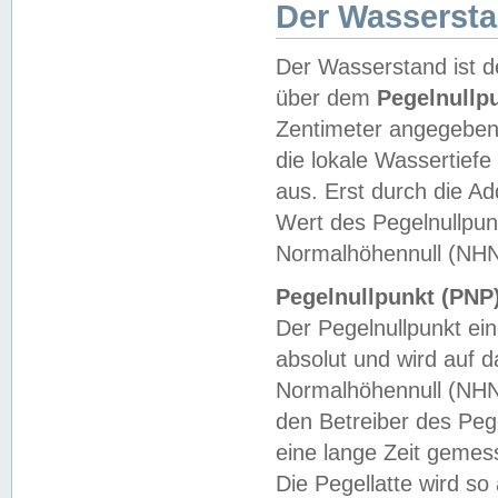
Der Wasserst
Der Wasserstand ist d
über dem
Pegelnullp
Zentimeter angegeben
die lokale Wassertie
aus. Erst durch die A
Wert des Pegelnullpun
Normalhöhennull (NHN
Pegelnullpunkt (PNP)
Der Pegelnullpunkt ei
absolut und wird auf
Normalhöhennull (NHN
den Betreiber des Pege
eine lange Zeit geme
Die Pegellatte wird s