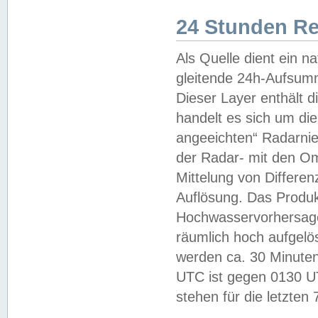
24 Stunden R
Als Quelle dient ein n
gleitende 24h-Aufsum
Dieser Layer enthält
handelt es sich um di
angeeichten“ Radarnie
der Radar- mit den O
Mittelung von Differe
Auflösung. Das Produk
Hochwasservorhersagez
räumlich hoch aufgelö
werden ca. 30 Minuten
UTC ist gegen 0130 UTC
stehen für die letzten