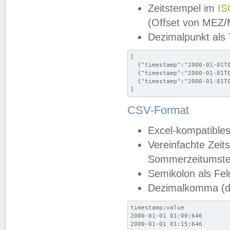
Zeitstempel im
IS
(Offset von MEZ
Dezimalpunkt als
[

  {"timestamp":"2000-01-01T0
  {"timestamp":"2000-01-01T0
  {"timestamp":"2000-01-01T0
]
CSV-Format
Excel-kompatibles
Vereinfachte Zeit
Sommerzeitumstel
Semikolon als Fel
Dezimalkomma (de
timestamp;value

2000-01-01 01:00;646

2000-01-01 01:15;646
