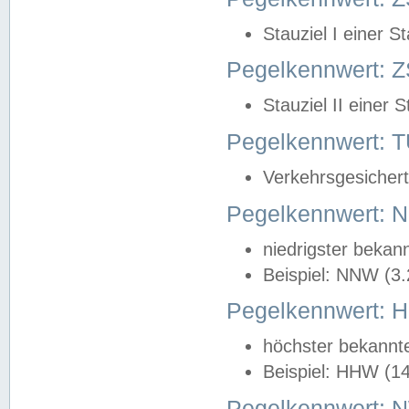
Stauziel I einer S
Pegelkennwert: Z
Stauziel II einer 
Pegelkennwert:
Verkehrsgesichert
Pegelkennwert:
niedrigster bekan
Beispiel: NNW (3
Pegelkennwert:
höchster bekannt
Beispiel: HHW (1
Pegelkennwert: 