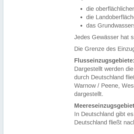
die oberflächlich
die Landoberfläc
das Grundwasser
Jedes Gewässer hat se
Die Grenze des Einzug
Flusseinzugsgebiete
Dargestellt werden die
durch Deutschland fli
Warnow / Peene, Weser
dargestellt.
Meereseinzugsgebiet
In Deutschland gibt 
Deutschland fließt n