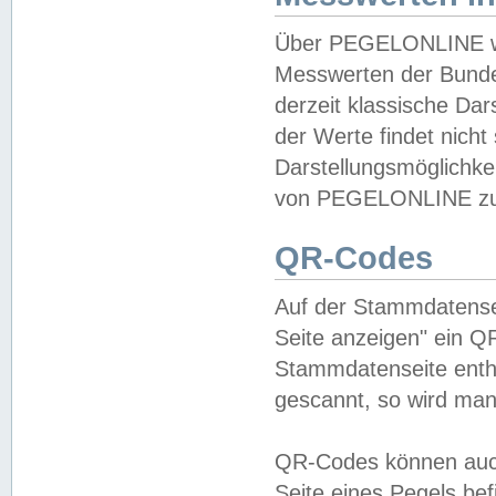
Über PEGELONLINE wer
Messwerten der Bundes
derzeit klassische Da
der Werte findet nicht 
Darstellungsmöglichkei
von PEGELONLINE zu 
QR-Codes
Auf der Stammdatensei
Seite anzeigen" ein Q
Stammdatenseite enthä
gescannt, so wird man
QR-Codes können auc
Seite eines Pegels be