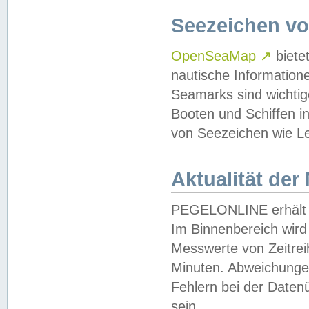
Seezeichen v
OpenSeaMap
↗
biete
nautische Information
Seamarks sind wichtig
Booten und Schiffen i
von Seezeichen wie Le
Aktualität der
PEGELONLINE erhält u
Im Binnenbereich wird 
Messwerte von Zeitreih
Minuten. Abweichungen
Fehlern bei der Daten
sein.