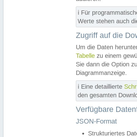
ℹ️ Für programmatisch
Werte stehen auch d
Zugriff auf die D
Um die Daten herunter
Tabelle
zu einem gewün
Sie dann die Option z
Diagrammanzeige.
ℹ️ Eine detaillierte
Schr
den gesamten Downlo
Verfügbare Daten
JSON-Format
Strukturiertes Da