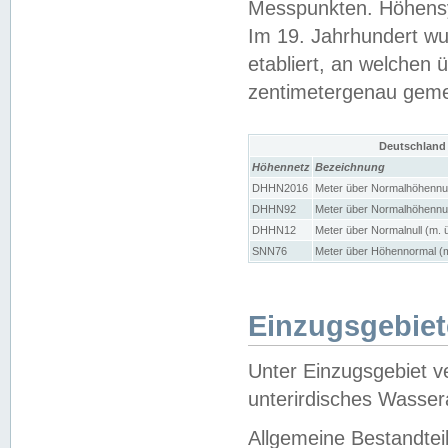
Messpunkten. Höhensy
Im 19. Jahrhundert wu
etabliert, an welchen 
zentimetergenau gem
Deutschland
Höhennetz
Bezeichnung
DHHN2016
Meter über Normalhöhennul
DHHN92
Meter über Normalhöhennul
DHHN12
Meter über Normalnull (m. 
SNN76
Meter über Höhennormal (m
Einzugsgebiet
Unter Einzugsgebiet v
unterirdisches Wasser
Allgemeine Bestandtei