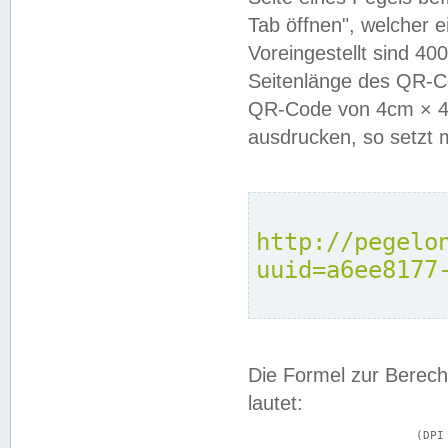
Tab öffnen", welcher 
Voreingestellt sind 4
Seitenlänge des QR-C
QR-Code von 4cm × 4c
ausdrucken, so setzt 
http://pegelo
uuid=a6ee8177
Die Formel zur Berech
lautet:
			(DPI × Druckkantenlänge in cm) ÷ 2,54 = Kantenlänge in Pixel
