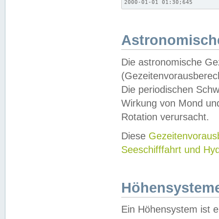
2000-01-01 01:30;645
Astronomische
Die astronomische Gez
(Gezeitenvorausberec
Die periodischen Schw
Wirkung von Mond und
Rotation verursacht.
Diese
Gezeitenvorau
Seeschifffahrt und Hy
Höhensystem
Ein Höhensystem ist e