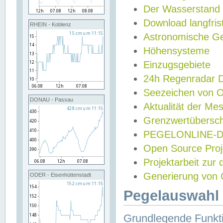
Der Wasserstand
Download langfris
RHEIN - Koblenz
Astronomische Gez
Höhensysteme
Einzugsgebiete
24h Regenradar
Seezeichen von 
DONAU - Passau
Aktualität der Me
Grenzwertübersch
PEGELONLINE-Di
Open Source Projek
Projektarbeit zur
Generierung von 
ODER - Eisenhüttenstadt
Pegelauswahl 
Grundlegende Funkti