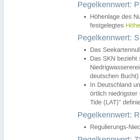
Pegelkennwert: 
Höhenlage des Nul
festgelegtes
Höhe
Pegelkennwert: 
Das Seekartennull
Das SKN bezieht s
Niedrigwassererei
deutschen Bucht) 
In Deutschland un
örtlich niedrigst
Tide (LAT)" definie
Pegelkennwert:
Regulierungs-Nie
Pegelkennwert: Z