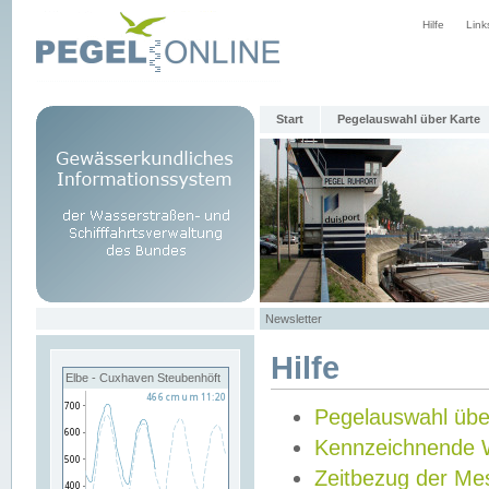
Hilfe
Link
Start
Pegelauswahl über Karte
Newsletter
Hilfe
Elbe - Cuxhaven Steubenhöft
Pegelauswahl übe
Kennzeichnende 
Zeitbezug der Me