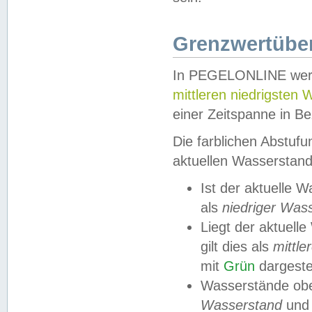
Grenzwertüber
In PEGELONLINE werde
mittleren niedrigsten
einer Zeitspanne in Be
Die farblichen Abstuf
aktuellen Wasserstand
Ist der aktuelle 
als
niedriger Was
Liegt der aktue
gilt dies als
mittle
mit
Grün
dargestel
Wasserstände obe
Wasserstand
und