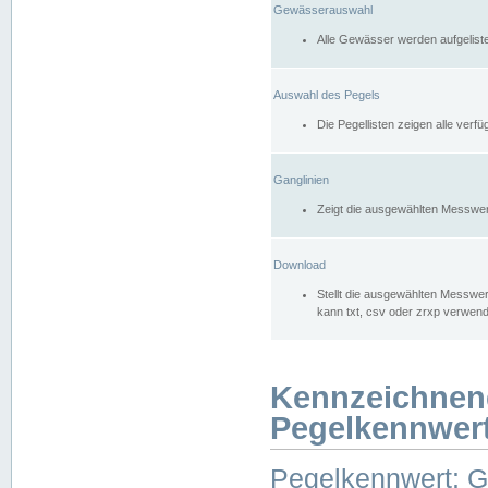
Gewässerauswahl
Alle Gewässer werden aufgelist
Auswahl des Pegels
Die Pegellisten zeigen alle ver
Ganglinien
Zeigt die ausgewählten Messwer
Download
Stellt die ausgewählten Messwer
kann txt, csv oder zrxp verwen
Kennzeichnen
Pegelkennwer
Pegelkennwert: 