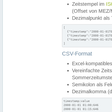
Zeitstempel im
IS
(Offset von MEZ
Dezimalpunkt als
[

  {"timestamp":"2000-01-01T0
  {"timestamp":"2000-01-01T0
  {"timestamp":"2000-01-01T0
]
CSV-Format
Excel-kompatibles
Vereinfachte Zeit
Sommerzeitumstel
Semikolon als Fel
Dezimalkomma (de
timestamp;value

2000-01-01 01:00;646

2000-01-01 01:15;646
