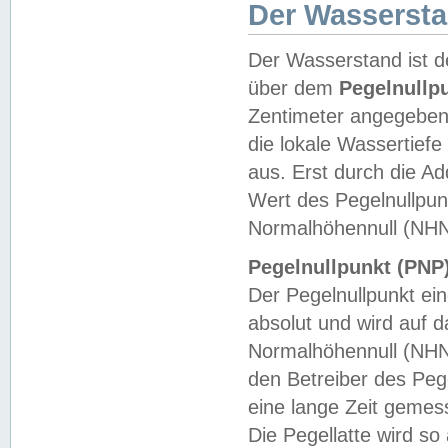
Der Wasserst
Der Wasserstand ist d
über dem
Pegelnullp
Zentimeter angegeben
die lokale Wassertie
aus. Erst durch die A
Wert des Pegelnullpun
Normalhöhennull (NHN
Pegelnullpunkt (PNP)
Der Pegelnullpunkt ei
absolut und wird auf
Normalhöhennull (NHN
den Betreiber des Pege
eine lange Zeit geme
Die Pegellatte wird s