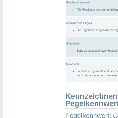
Gewässerauswahl
Alle Gewässer werden aufgelist
Auswahl des Pegels
Die Pegellisten zeigen alle ver
Ganglinien
Zeigt die ausgewählten Messwer
Download
Stellt die ausgewählten Messwer
kann txt, csv oder zrxp verwen
Kennzeichnen
Pegelkennwer
Pegelkennwert: 