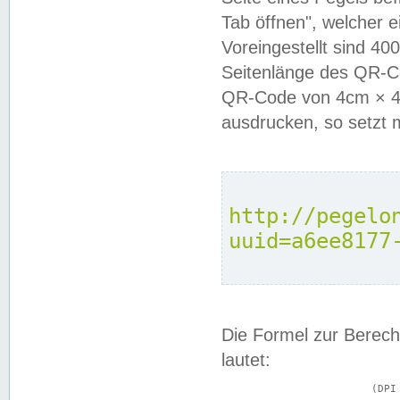
Tab öffnen", welcher 
Voreingestellt sind 4
Seitenlänge des QR-C
QR-Code von 4cm × 4c
ausdrucken, so setzt 
http://pegelo
uuid=a6ee8177
Die Formel zur Berech
lautet:
			(DPI × Druckkantenlänge in cm) ÷ 2,54 = Kantenlänge in Pixel
