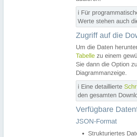
ℹ️ Für programmatisch
Werte stehen auch d
Zugriff auf die D
Um die Daten herunter
Tabelle
zu einem gewün
Sie dann die Option z
Diagrammanzeige.
ℹ️ Eine detaillierte
Schr
den gesamten Downlo
Verfügbare Daten
JSON-Format
Strukturiertes Da