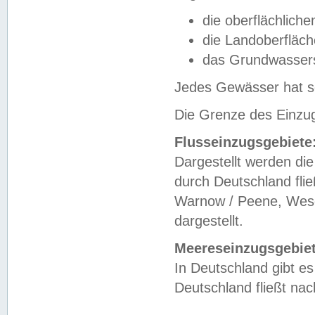
die oberflächlich
die Landoberfläc
das Grundwasser
Jedes Gewässer hat se
Die Grenze des Einzug
Flusseinzugsgebiete
Dargestellt werden die
durch Deutschland fli
Warnow / Peene, Weser
dargestellt.
Meereseinzugsgebiet
In Deutschland gibt 
Deutschland fließt n