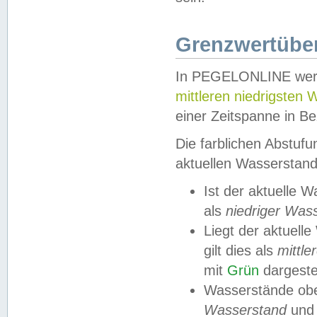
Grenzwertüber
In PEGELONLINE werde
mittleren niedrigsten
einer Zeitspanne in Be
Die farblichen Abstuf
aktuellen Wasserstand
Ist der aktuelle 
als
niedriger Was
Liegt der aktue
gilt dies als
mittle
mit
Grün
dargestel
Wasserstände obe
Wasserstand
und