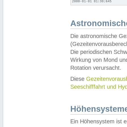
2000-01-01 01:30;645
Astronomische
Die astronomische Gez
(Gezeitenvorausberec
Die periodischen Schw
Wirkung von Mond und
Rotation verursacht.
Diese
Gezeitenvorau
Seeschifffahrt und Hy
Höhensystem
Ein Höhensystem ist e