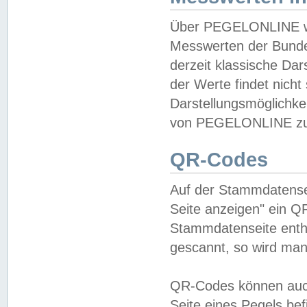
Über PEGELONLINE wer
Messwerten der Bundes
derzeit klassische Da
der Werte findet nicht 
Darstellungsmöglichkei
von PEGELONLINE zu 
QR-Codes
Auf der Stammdatensei
Seite anzeigen" ein Q
Stammdatenseite enthä
gescannt, so wird man
QR-Codes können auc
Seite eines Pegels be