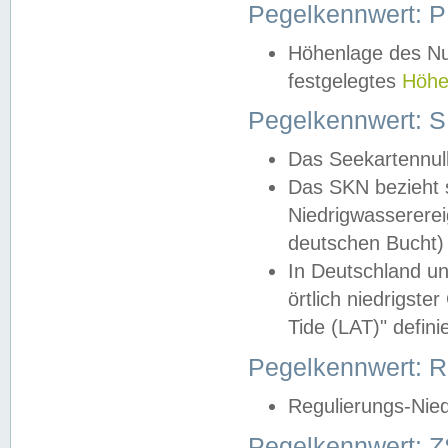
Pegelkennwert: 
Höhenlage des Nul
festgelegtes
Höhe
Pegelkennwert: 
Das Seekartennull
Das SKN bezieht s
Niedrigwassererei
deutschen Bucht) 
In Deutschland un
örtlich niedrigst
Tide (LAT)" definie
Pegelkennwert:
Regulierungs-Nie
Pegelkennwert: Z