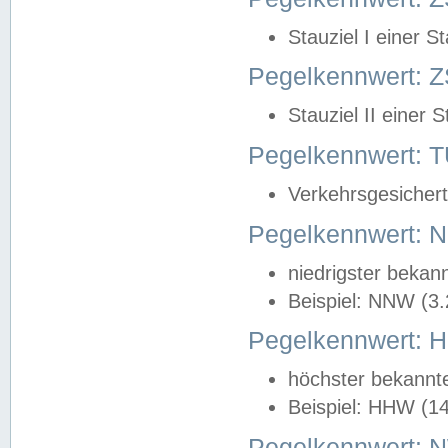
Stauziel I einer S
Pegelkennwert: Z
Stauziel II einer 
Pegelkennwert:
Verkehrsgesichert
Pegelkennwert:
niedrigster bekan
Beispiel: NNW (3
Pegelkennwert:
höchster bekannt
Beispiel: HHW (1
Pegelkennwert: 