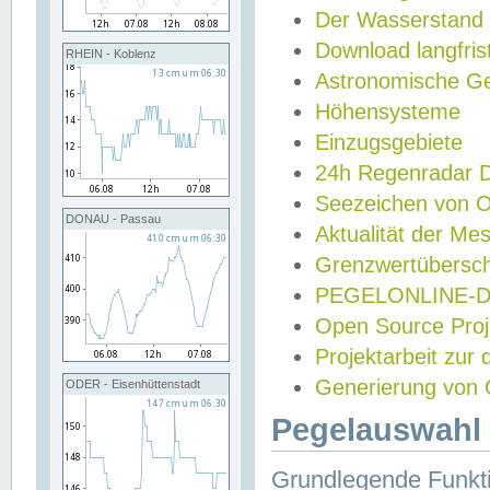
Der Wasserstand
Download langfris
RHEIN - Koblenz
Astronomische Gez
Höhensysteme
Einzugsgebiete
24h Regenradar
Seezeichen von 
DONAU - Passau
Aktualität der Me
Grenzwertübersch
PEGELONLINE-Di
Open Source Projek
Projektarbeit zur
Generierung von 
ODER - Eisenhüttenstadt
Pegelauswahl 
Grundlegende Funkti