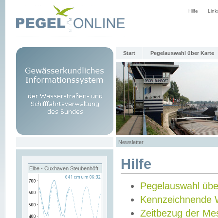
Hilfe
Link
Start
Pegelauswahl über Karte
Newsletter
Hilfe
Elbe - Cuxhaven Steubenhöft
Pegelauswahl übe
Kennzeichnende 
Zeitbezug der Me