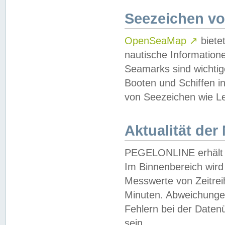
Seezeichen v
OpenSeaMap
↗
biete
nautische Information
Seamarks sind wichtig
Booten und Schiffen i
von Seezeichen wie Le
Aktualität der
PEGELONLINE erhält u
Im Binnenbereich wird 
Messwerte von Zeitreih
Minuten. Abweichungen
Fehlern bei der Daten
sein.