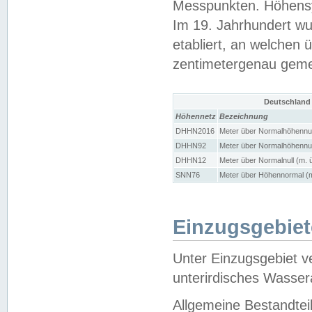
Messpunkten. Höhensy
Im 19. Jahrhundert wu
etabliert, an welchen 
zentimetergenau gem
Deutschland
Höhennetz
Bezeichnung
DHHN2016
Meter über Normalhöhennul
DHHN92
Meter über Normalhöhennul
DHHN12
Meter über Normalnull (m. 
SNN76
Meter über Höhennormal (m
Einzugsgebiet
Unter Einzugsgebiet v
unterirdisches Wasser
Allgemeine Bestandtei