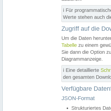
ℹ️ Für programmatisch
Werte stehen auch d
Zugriff auf die D
Um die Daten herunter
Tabelle
zu einem gewün
Sie dann die Option z
Diagrammanzeige.
ℹ️ Eine detaillierte
Schr
den gesamten Downlo
Verfügbare Daten
JSON-Format
Strukturiertes Da