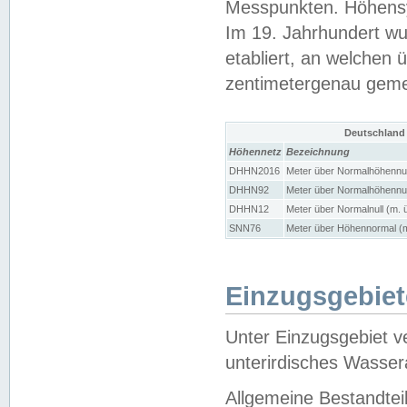
Messpunkten. Höhensy
Im 19. Jahrhundert wu
etabliert, an welchen 
zentimetergenau gem
Deutschland
Höhennetz
Bezeichnung
DHHN2016
Meter über Normalhöhennul
DHHN92
Meter über Normalhöhennul
DHHN12
Meter über Normalnull (m. 
SNN76
Meter über Höhennormal (m
Einzugsgebiet
Unter Einzugsgebiet v
unterirdisches Wasser
Allgemeine Bestandtei