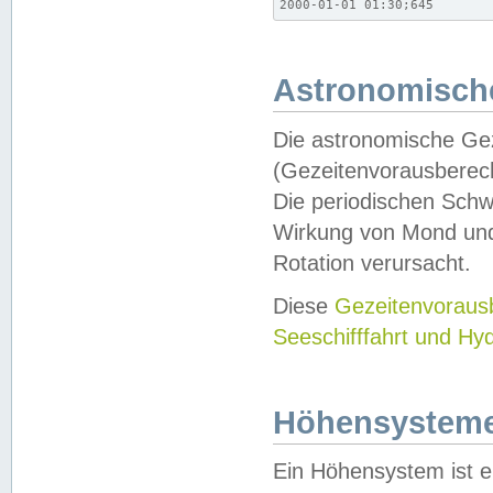
2000-01-01 01:30;645
Astronomische
Die astronomische Gez
(Gezeitenvorausberec
Die periodischen Schw
Wirkung von Mond und
Rotation verursacht.
Diese
Gezeitenvorau
Seeschifffahrt und Hy
Höhensystem
Ein Höhensystem ist e