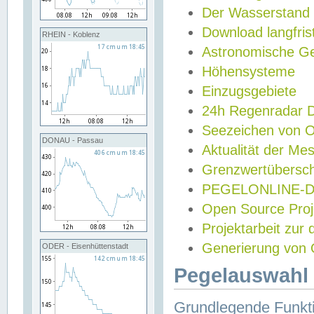
Der Wasserstand
Download langfris
RHEIN - Koblenz
Astronomische Gez
Höhensysteme
Einzugsgebiete
24h Regenradar
Seezeichen von 
DONAU - Passau
Aktualität der Me
Grenzwertübersch
PEGELONLINE-Di
Open Source Projek
Projektarbeit zur
Generierung von 
ODER - Eisenhüttenstadt
Pegelauswahl 
Grundlegende Funkti