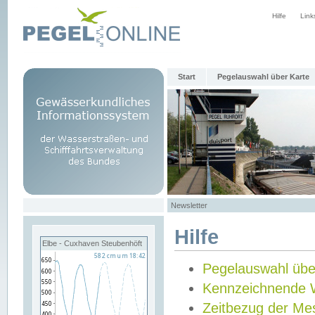
Hilfe
Link
Start
Pegelauswahl über Karte
Newsletter
Hilfe
Elbe - Cuxhaven Steubenhöft
Pegelauswahl übe
Kennzeichnende 
Zeitbezug der Me