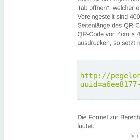
Tab öffnen", welcher 
Voreingestellt sind 4
Seitenlänge des QR-C
QR-Code von 4cm × 4c
ausdrucken, so setzt 
http://pegelo
uuid=a6ee8177
Die Formel zur Berech
lautet:
			(DPI × Druckkantenlänge in cm) ÷ 2,54 = Kantenlänge in Pixel
