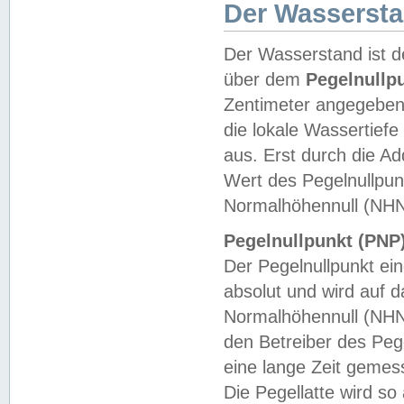
Der Wasserst
Der Wasserstand ist d
über dem
Pegelnullp
Zentimeter angegeben
die lokale Wassertie
aus. Erst durch die A
Wert des Pegelnullpun
Normalhöhennull (NHN
Pegelnullpunkt (PNP)
Der Pegelnullpunkt ei
absolut und wird auf
Normalhöhennull (NHN
den Betreiber des Pege
eine lange Zeit geme
Die Pegellatte wird s