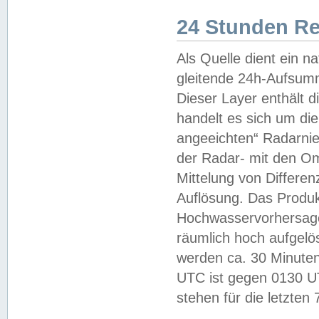
24 Stunden R
Als Quelle dient ein n
gleitende 24h-Aufsum
Dieser Layer enthält
handelt es sich um di
angeeichten“ Radarnie
der Radar- mit den O
Mittelung von Differe
Auflösung. Das Produk
Hochwasservorhersagez
räumlich hoch aufgelö
werden ca. 30 Minuten
UTC ist gegen 0130 UTC
stehen für die letzten