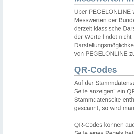
Über PEGELONLINE wer
Messwerten der Bundes
derzeit klassische Da
der Werte findet nicht 
Darstellungsmöglichkei
von PEGELONLINE zu 
QR-Codes
Auf der Stammdatensei
Seite anzeigen" ein Q
Stammdatenseite enthä
gescannt, so wird man
QR-Codes können auc
Seite eines Pegels be