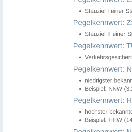
Stauziel I einer S
Pegelkennwert: Z
Stauziel II einer 
Pegelkennwert:
Verkehrsgesichert
Pegelkennwert:
niedrigster bekan
Beispiel: NNW (3
Pegelkennwert:
höchster bekannt
Beispiel: HHW (1
Pegelkennwert: 