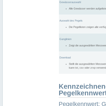
Gewässerauswahl
Alle Gewässer werden aufgelist
Auswahl des Pegels
Die Pegellisten zeigen alle ver
Ganglinien
Zeigt die ausgewählten Messwer
Download
Stellt die ausgewählten Messwer
kann txt, csv oder zrxp verwen
Kennzeichnen
Pegelkennwer
Pegelkennwert: 