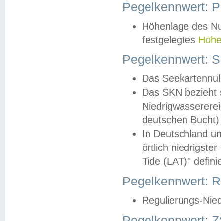
Pegelkennwert: 
Höhenlage des Nul
festgelegtes
Höhe
Pegelkennwert: 
Das Seekartennull
Das SKN bezieht s
Niedrigwassererei
deutschen Bucht) 
In Deutschland un
örtlich niedrigst
Tide (LAT)" definie
Pegelkennwert:
Regulierungs-Nie
Pegelkennwert: Z