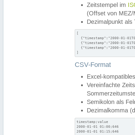
Zeitstempel im
IS
(Offset von MEZ
Dezimalpunkt als
[

  {"timestamp":"2000-01-01T0
  {"timestamp":"2000-01-01T0
  {"timestamp":"2000-01-01T0
]
CSV-Format
Excel-kompatibles
Vereinfachte Zeit
Sommerzeitumstel
Semikolon als Fel
Dezimalkomma (de
timestamp;value

2000-01-01 01:00;646

2000-01-01 01:15;646
