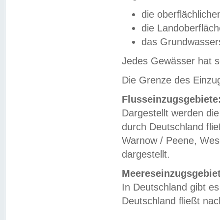
die oberflächlich
die Landoberfläc
das Grundwasser
Jedes Gewässer hat se
Die Grenze des Einzug
Flusseinzugsgebiete
Dargestellt werden die
durch Deutschland fli
Warnow / Peene, Weser
dargestellt.
Meereseinzugsgebiet
In Deutschland gibt 
Deutschland fließt n