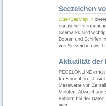
Seezeichen v
OpenSeaMap
↗
biete
nautische Information
Seamarks sind wichtig
Booten und Schiffen i
von Seezeichen wie Le
Aktualität der
PEGELONLINE erhält u
Im Binnenbereich wird 
Messwerte von Zeitreih
Minuten. Abweichungen
Fehlern bei der Daten
sein.