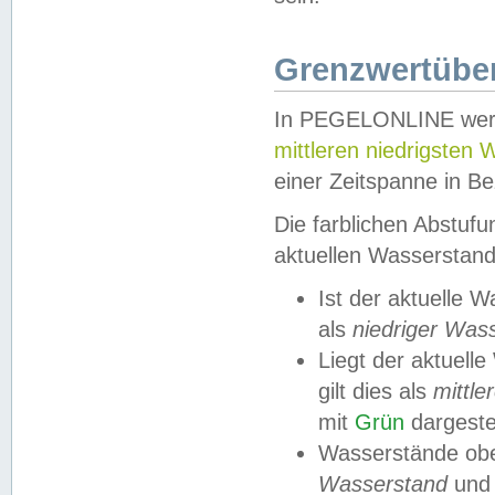
Grenzwertüber
In PEGELONLINE werde
mittleren niedrigsten
einer Zeitspanne in Be
Die farblichen Abstuf
aktuellen Wasserstand
Ist der aktuelle 
als
niedriger Was
Liegt der aktue
gilt dies als
mittle
mit
Grün
dargestel
Wasserstände obe
Wasserstand
und