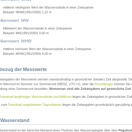
mittlerer niedrigster Wert der Wasserstände in einer Zeitspanne
Beispiel: MNW(1991/2000) 1,22 m
lkennwert: MW
Mittelwert der Wasserstände in einer Zeitspanne
Beispiel: MN(1991/2000) 3,00 m
elkennwert: MHW
mittlerer höchster Wert der Wasserstände in einer Zeitspanne
Beispiel: MHW(1991/2000) 6,00 m
tbezug der Messwerte
itangaben der Messwerte werden standardmäßig in gesetzlicher (lokaler) Zeit dargestellt. D
em Wechsel im Sommer zur Sommerzeit (MESZ, UTC+2). über die
Einstellungen
können Sie d
ellung ohne Sommerzeit einstellen.
Momentan sind alle Zeitangaben auf gesetzliche Zeit e
Download langfristiger Wasserstände und Abflüsse
liegen die Zeitangaben in gesetzlicher Zeit
n zum
Download angebotenen Tagesdateien
liegen die Zeitangaben grundsätzlich ganzjährig in
 Wasserstand
asserstand ist der lotrechte Abstand eines Punktes des Wasserspiegels über dem
Pegelnul