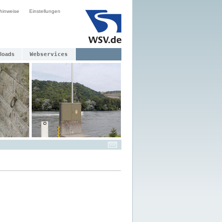
hinweise
Einstellungen
loads
Webservices