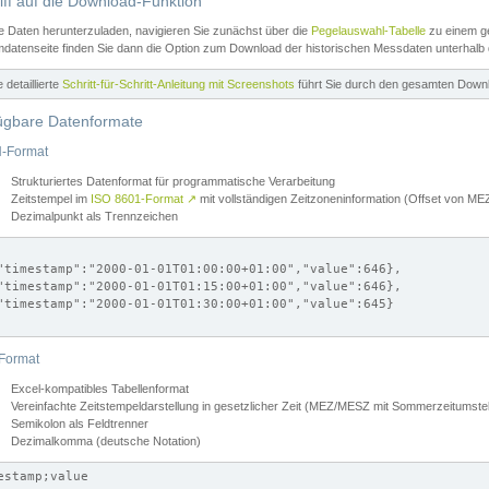
iff auf die Download-Funktion
e Daten herunterzuladen, navigieren Sie zunächst über die
Pegelauswahl-Tabelle
zu einem ge
datenseite finden Sie dann die Option zum Download der historischen Messdaten unterhalb
ne detaillierte
Schritt-für-Schritt-Anleitung mit Screenshots
führt Sie durch den gesamten Down
ügbare Datenformate
-Format
Strukturiertes Datenformat für programmatische Verarbeitung
Zeitstempel im
ISO 8601-Format
↗
mit vollständigen Zeitzoneninformation (Offset von 
Dezimalpunkt als Trennzeichen
"timestamp":"2000-01-01T01:00:00+01:00","value":646},

"timestamp":"2000-01-01T01:15:00+01:00","value":646},

"timestamp":"2000-01-01T01:30:00+01:00","value":645}

Format
Excel-kompatibles Tabellenformat
Vereinfachte Zeitstempeldarstellung in gesetzlicher Zeit (MEZ/MESZ mit Sommerzeitumstel
Semikolon als Feldtrenner
Dezimalkomma (deutsche Notation)
estamp;value
