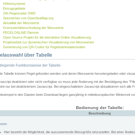
Höhensysteme
Einzugsgebiete
24h Regenradar DWD
Seezeichen von OpenSeaMap.org
Aktualität der Messwerte
Grenzwertüberschreitung der Messwerte
PEGELONLINE-Dienste
Open Source Projekt für die interaktive Online Visualisierung
Projektarbeit zur dynamischen Visualisierung von Messwerten
Generierung von QR-Codes für Pegelstammdatenseiten
elauswahl über Tabelle
legende Funktionsweise der Tabelle
die Tabelle können Pegel gefunden werden und deren Messwerte heruntergeladen oder visuali
vascript deaktiviert oder nicht verfügbar so muss jede Änderung mit der Bestätigung des "Filt
int nur bei deaktiviertem Javascript. Bei eingeschaltetem Javascript aktualisieren sich alle 
itstempel in den Dateien beim Download liegen ganzjährig in mitteleuropäischer Winterzeit vo
Bedienung der Tabelle:
Beschreibung
meter
Hier besteht die Möglichkeit, die auszuwertende Messgröße einzustellen. Bei einer Ände