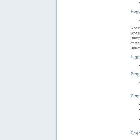
Pege
Sind 
Wasser
Hänge
treten
Unter
Pege
Pege
Pege
Pege