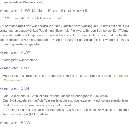
gleichwertiger Wasserstand
lkennwert: HSW, Marke I, Marke II und Marke III
HSW – höchster Schifffahrtswasserstand
in Zusammenarbeit der Wasserstraßen- und Schifffahrtsverwaltung des Bundes mit den Bund
standes an ausgewählten Pegeln und dienen als Richtwerte für den Betrieb der Schifffahrt. 
n von den örtlichen Gegebenheiten ab und sind von Gewässer zu Gewässer unterschiedlich
 unterschiedliche Beschränkungen (z.B. Sperrungen) für die Schifffahrt im jeweiligen Gewäss
schreitung wieder aufgehoben.
lkennwert: NSW
niedrigster Wasserstand
lkennwert: PNP
Höhenlage des Nullpunktes der Pegellatte bezogen auf ein amtlich festgelegtes
Höhensys
Wasserstand
.
lkennwert: SKN
Das Seekartennull (SKN) ist eine örtliche Mindesttiefenangabe in Seekarten.
Das SKN bezieht sich auf die Wassertiefe, die auch bei extemen Niedrigwasserereignissen
deutschen Bucht) kaum noch unterschritten wird.
In Deutschland und den Nordsee-Staaten ist das Seekartennull seit 2005 als örtlich nie
Astronomical Tide (LAT)" definiert.
lkennwert: RNW