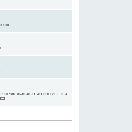
n sind.
n.
n.
p Datei zum Download zur Verfügung. Als Format
MEZ!