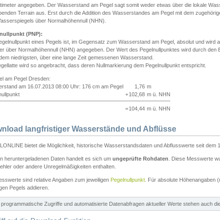
ntimeter angegeben. Der Wasserstand am Pegel sagt somit weder etwas über die lokale Wa
enden Terrain aus. Erst durch die Addition des Wasserstandes am Pegel mit dem zugehörig
asserspiegels über Normalhöhennull (NHN).
nullpunkt (PNP):
egelnullpunkt eines Pegels ist, im Gegensatz zum Wasserstand am Pegel, absolut und wir
ter über Normalhöhennull (NHN) angegeben. Der Wert des Pegelnullpunktes wird durch den Bet
 dem niedrigsten, über eine lange Zeit gemessenen Wasserstand.
gellatte wird so angebracht, dass deren Nullmarkierung dem Pegelnullpunkt entspricht.
iel am Pegel Dresden:
rstand am 16.07.2013 08:00 Uhr: 176 cm am Pegel
1,76
m
ullpunkt
+
102,68
m ü. NHN
=
104,44
m ü. NHN
nload langfristiger Wasserstände und Abflüsse
ONLINE bietet die Möglichkeit, historische Wasserstandsdaten und Abflusswerte seit dem 1
en heruntergeladenen Daten handelt es sich um
ungeprüfte Rohdaten
. Diese Messwerte wur
ehler oder andere Unregelmäßigkeiten enthalten.
esswerte sind relative Angaben zum jeweiligen
Pegelnullpunkt
. Für absolute Höhenangaben 
igen Pegels addieren.
ür programmatische Zugriffe und automatisierte Datenabfragen aktueller Werte stehen auch d