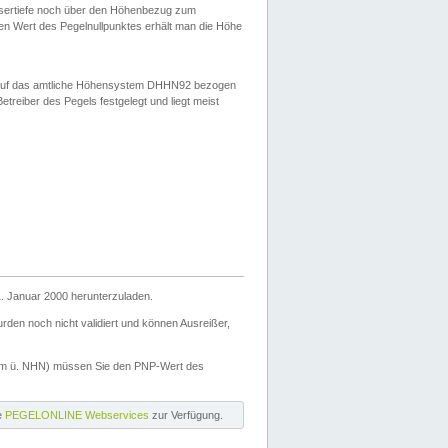
ssertiefe noch über den Höhenbezug zum
en Wert des Pegelnullpunktes erhält man die Höhe
d auf das amtliche Höhensystem DHHN92 bezogen
reiber des Pegels festgelegt und liegt meist
. Januar 2000 herunterzuladen.
den noch nicht validiert und können Ausreißer,
(m ü. NHN) müssen Sie den PNP-Wert des
ie
PEGELONLINE Webservices
zur Verfügung.