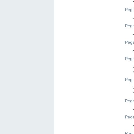
Pege
Pege
Peg
Pege
Pege
Pege
Pege
Peg