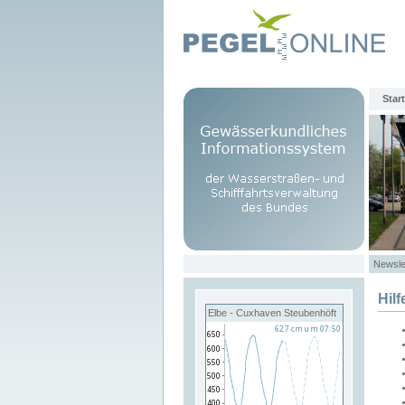
Start
Newsle
Hilf
Elbe - Cuxhaven Steubenhöft