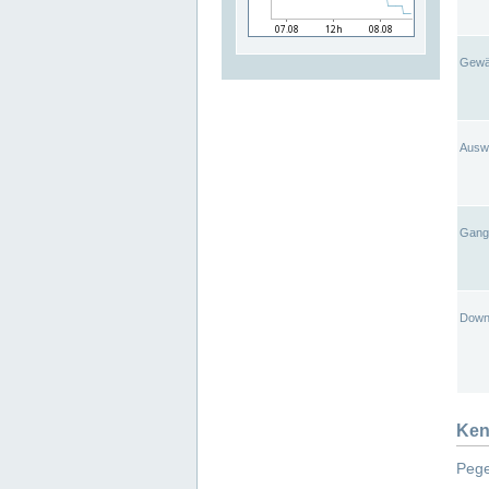
Gewä
Ausw
Gangl
Down
Ken
Pege