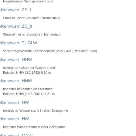
Regulierungs-Niedrigwasserstand
lkennwert: ZS_I
Stauziel I einer Staustufe (Normalstau)
lkennwert: ZS_II
Stauziel II einer Staustufe (Höchststau)
elkennwert: TUGLW
Verkehrsgesicherte Fahrrinnentiefe unter GlW (Tiefe unter GlW)
lkennwert: NNW
niedrigster bekannter Wasserstand
Beispiel: NNW (3.2.1942) 9,30 m
lkennwert: HHW
höchster bekannter Wasserstand
Beispiel: HHW (14.8.2001) 14,31 m
lkennwert: NW
niedrigster Wasserstand in einer Zeitspanne
lkennwert: HW
höchster Wasserstand in einer Zeitspanne
elkennwert: MNW