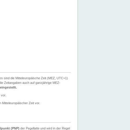
ies sind die Mitteleuropäische Zeit (MEZ, UTC+1)
ie Zeitangaben auch auf ganzjährige MEZ-
ingestellt.
 vor.
 Mitteleuropäischer Zeit vor.
lpunkt (PNP)
der Pegellatte und wird in der Regel