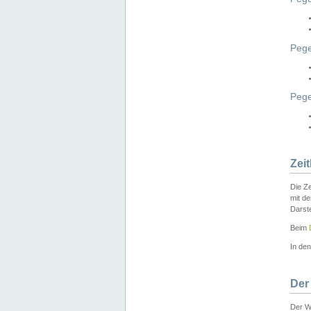
Pege
Peg
Zei
Die Ze
mit d
Darst
Beim
In de
Der
Der W