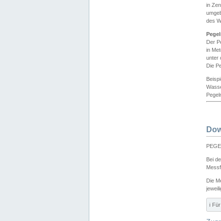
in Ze
umgeb
des W
Pegel
Der P
in Me
unter
Die Pe
Beisp
Wasse
Pegeln
Dow
PEGEL
Bei d
Messf
Die M
jeweil
ℹ️ F