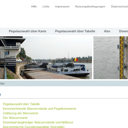
Hilfe
Links
Impressum
Nutzungsbedingungen
Datenschutz
Pegelauswahl über Karte
Pegelauswahl über Tabelle
Abo
Down
tter
e
Pegelauswahl über Tabelle
Kennzeichnende Wasserstände und Pegelkennwerte
Zeitbezug der Messwerte
Der Wasserstand
Download langfristiger Wasserstände und Abflüsse
Astronomische Gezeitenganglinie (Astrotide)