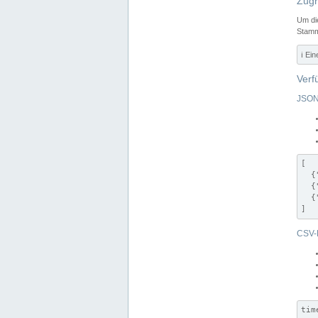
Zugr
Um di
Stamm
ℹ️ Ei
Verf
JSON
[

  {
  {
  {
]
CSV-
tim