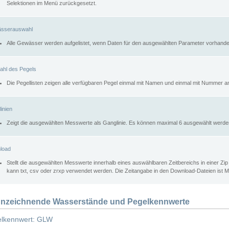
Selektionen im Menü zurückgesetzt.
sserauswahl
Alle Gewässer werden aufgelistet, wenn Daten für den ausgewählten Parameter vorhande
ahl des Pegels
Die Pegellisten zeigen alle verfügbaren Pegel einmal mit Namen und einmal mit Nummer a
inien
Zeigt die ausgewählten Messwerte als Ganglinie. Es können maximal 6 ausgewählt werde
load
Stellt die ausgewählten Messwerte innerhalb eines auswählbaren Zeitbereichs in einer Zi
kann txt, csv oder zrxp verwendet werden. Die Zeitangabe in den Download-Dateien ist 
nzeichnende Wasserstände und Pegelkennwerte
lkennwert: GLW