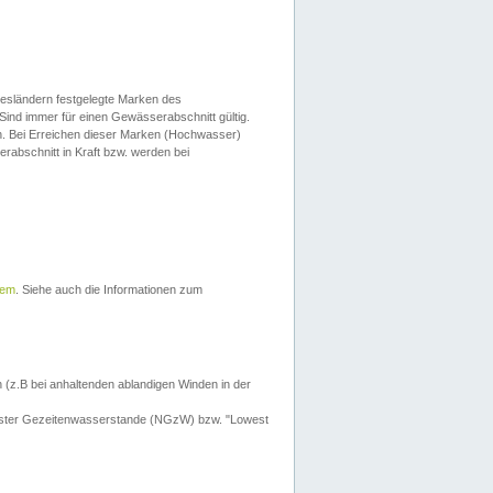
esländern festgelegte Marken des
Sind immer für einen Gewässerabschnitt gültig.
. Bei Erreichen dieser Marken (Hochwasser)
erabschnitt in Kraft bzw. werden bei
tem
. Siehe auch die Informationen zum
 (z.B bei anhaltenden ablandigen Winden in der
drigster Gezeitenwasserstande (NGzW) bzw. "Lowest