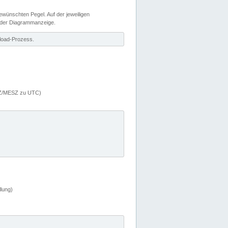
wünschten Pegel. Auf der jeweiligen
 der Diagrammanzeige.
load-Prozess.
MEZ/MESZ zu UTC)
lung)