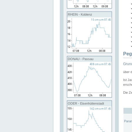
RHEIN - Koblenz
Peg
DONAU - Passau
Grund
über 
Ist Ja
ersche
Die Ze
ODER - Eisenhüttenstadt
Para