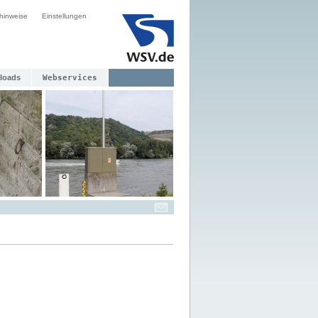
hinweise
Einstellungen
loads
Webservices