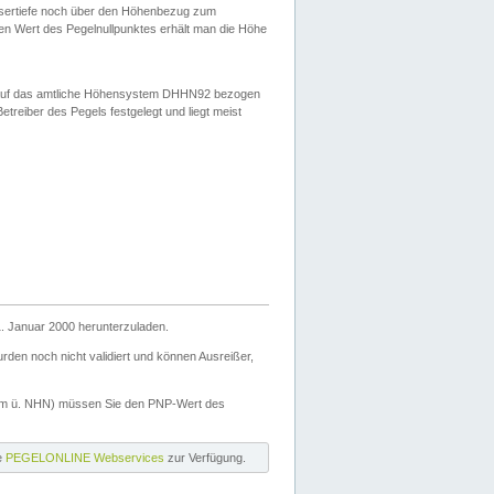
ssertiefe noch über den Höhenbezug zum
en Wert des Pegelnullpunktes erhält man die Höhe
d auf das amtliche Höhensystem DHHN92 bezogen
reiber des Pegels festgelegt und liegt meist
. Januar 2000 herunterzuladen.
den noch nicht validiert und können Ausreißer,
(m ü. NHN) müssen Sie den PNP-Wert des
ie
PEGELONLINE Webservices
zur Verfügung.