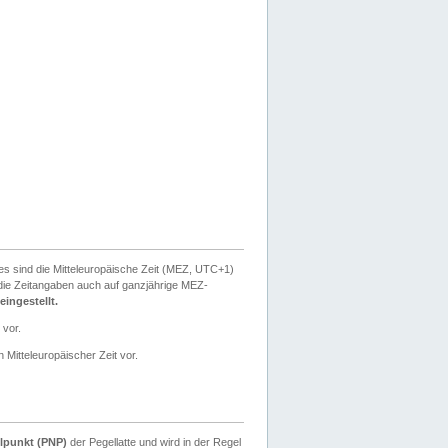
ies sind die Mitteleuropäische Zeit (MEZ, UTC+1)
ie Zeitangaben auch auf ganzjährige MEZ-
ingestellt.
 vor.
 Mitteleuropäischer Zeit vor.
lpunkt (PNP)
der Pegellatte und wird in der Regel