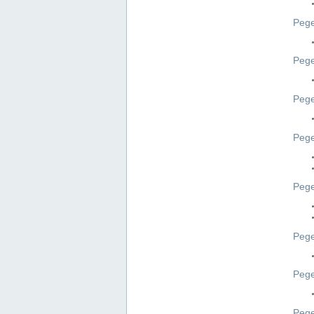
Pege
Pege
Peg
Pege
Pege
Pege
Pege
Peg