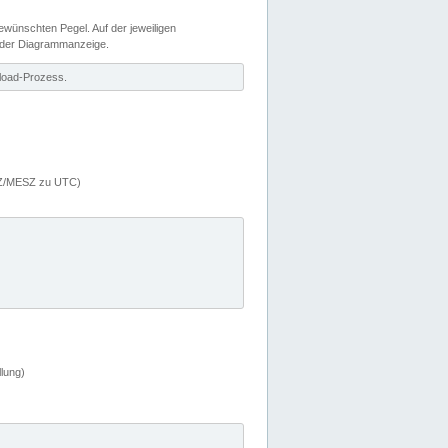
wünschten Pegel. Auf der jeweiligen
 der Diagrammanzeige.
load-Prozess.
MEZ/MESZ zu UTC)
lung)