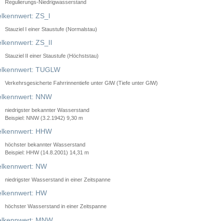
Regulierungs-Niedrigwasserstand
lkennwert: ZS_I
Stauziel I einer Staustufe (Normalstau)
lkennwert: ZS_II
Stauziel II einer Staustufe (Höchststau)
elkennwert: TUGLW
Verkehrsgesicherte Fahrrinnentiefe unter GlW (Tiefe unter GlW)
lkennwert: NNW
niedrigster bekannter Wasserstand
Beispiel: NNW (3.2.1942) 9,30 m
lkennwert: HHW
höchster bekannter Wasserstand
Beispiel: HHW (14.8.2001) 14,31 m
lkennwert: NW
niedrigster Wasserstand in einer Zeitspanne
lkennwert: HW
höchster Wasserstand in einer Zeitspanne
elkennwert: MNW