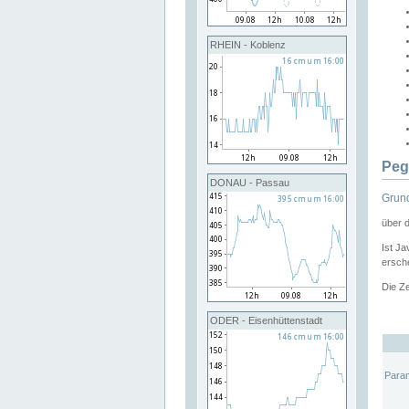
RHEIN - Koblenz
Peg
DONAU - Passau
Grund
über 
Ist Ja
ersche
Die Ze
ODER - Eisenhüttenstadt
Para