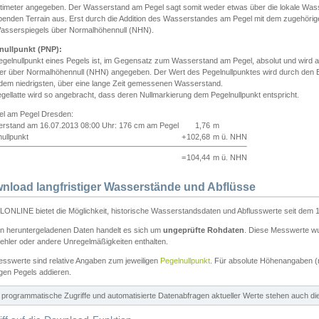
ntimeter angegeben. Der Wasserstand am Pegel sagt somit weder etwas über die lokale Wa
enden Terrain aus. Erst durch die Addition des Wasserstandes am Pegel mit dem zugehörig
asserspiegels über Normalhöhennull (NHN).
nullpunkt (PNP):
egelnullpunkt eines Pegels ist, im Gegensatz zum Wasserstand am Pegel, absolut und wir
ter über Normalhöhennull (NHN) angegeben. Der Wert des Pegelnullpunktes wird durch den Bet
 dem niedrigsten, über eine lange Zeit gemessenen Wasserstand.
gellatte wird so angebracht, dass deren Nullmarkierung dem Pegelnullpunkt entspricht.
iel am Pegel Dresden:
rstand am 16.07.2013 08:00 Uhr: 176 cm am Pegel
1,76
m
ullpunkt
+
102,68
m ü. NHN
=
104,44
m ü. NHN
nload langfristiger Wasserstände und Abflüsse
ONLINE bietet die Möglichkeit, historische Wasserstandsdaten und Abflusswerte seit dem 1
en heruntergeladenen Daten handelt es sich um
ungeprüfte Rohdaten
. Diese Messwerte wur
ehler oder andere Unregelmäßigkeiten enthalten.
esswerte sind relative Angaben zum jeweiligen
Pegelnullpunkt
. Für absolute Höhenangaben 
igen Pegels addieren.
ür programmatische Zugriffe und automatisierte Datenabfragen aktueller Werte stehen auch d