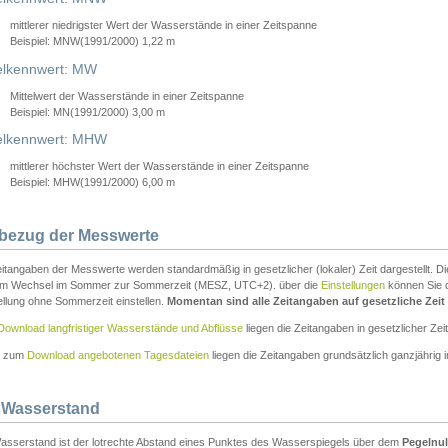
mittlerer niedrigster Wert der Wasserstände in einer Zeitspanne
Beispiel: MNW(1991/2000) 1,22 m
lkennwert: MW
Mittelwert der Wasserstände in einer Zeitspanne
Beispiel: MN(1991/2000) 3,00 m
elkennwert: MHW
mittlerer höchster Wert der Wasserstände in einer Zeitspanne
Beispiel: MHW(1991/2000) 6,00 m
tbezug der Messwerte
itangaben der Messwerte werden standardmäßig in gesetzlicher (lokaler) Zeit dargestellt. D
em Wechsel im Sommer zur Sommerzeit (MESZ, UTC+2). über die
Einstellungen
können Sie d
ellung ohne Sommerzeit einstellen.
Momentan sind alle Zeitangaben auf gesetzliche Zeit e
Download langfristiger Wasserstände und Abflüsse
liegen die Zeitangaben in gesetzlicher Zeit
n zum
Download angebotenen Tagesdateien
liegen die Zeitangaben grundsätzlich ganzjährig in
 Wasserstand
asserstand ist der lotrechte Abstand eines Punktes des Wasserspiegels über dem
Pegelnul