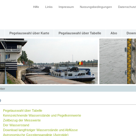
Hilfe
Links
Impressum
Nutzungsbedingungen
Datenschutz
Pegelauswahl über Karte
Pegelauswahl über Tabelle
Abo
Down
tter
e
Pegelauswahl über Tabelle
Kennzeichnende Wasserstände und Pegelkennwerte
Zeitbezug der Messwerte
Der Wasserstand
Download langfristiger Wasserstände und Abflüsse
Astronomische Gezeitenganglinie (Astrotide)