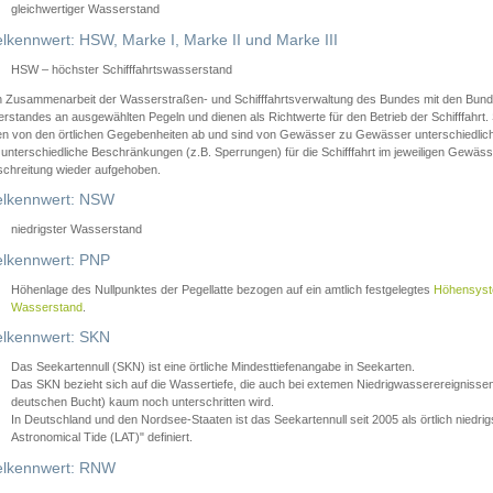
gleichwertiger Wasserstand
lkennwert: HSW, Marke I, Marke II und Marke III
HSW – höchster Schifffahrtswasserstand
in Zusammenarbeit der Wasserstraßen- und Schifffahrtsverwaltung des Bundes mit den Bund
standes an ausgewählten Pegeln und dienen als Richtwerte für den Betrieb der Schifffahrt. 
n von den örtlichen Gegebenheiten ab und sind von Gewässer zu Gewässer unterschiedlich
 unterschiedliche Beschränkungen (z.B. Sperrungen) für die Schifffahrt im jeweiligen Gewäss
schreitung wieder aufgehoben.
lkennwert: NSW
niedrigster Wasserstand
lkennwert: PNP
Höhenlage des Nullpunktes der Pegellatte bezogen auf ein amtlich festgelegtes
Höhensys
Wasserstand
.
lkennwert: SKN
Das Seekartennull (SKN) ist eine örtliche Mindesttiefenangabe in Seekarten.
Das SKN bezieht sich auf die Wassertiefe, die auch bei extemen Niedrigwasserereignissen
deutschen Bucht) kaum noch unterschritten wird.
In Deutschland und den Nordsee-Staaten ist das Seekartennull seit 2005 als örtlich nie
Astronomical Tide (LAT)" definiert.
lkennwert: RNW