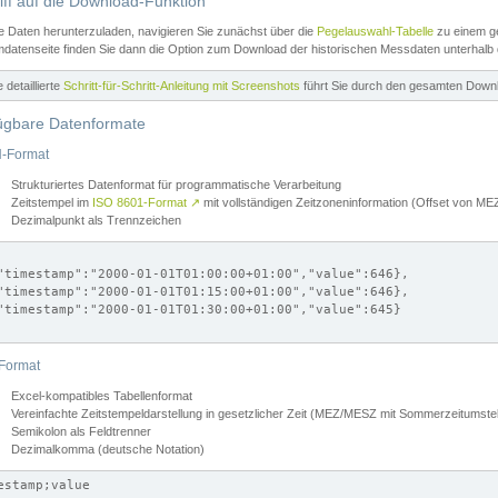
iff auf die Download-Funktion
e Daten herunterzuladen, navigieren Sie zunächst über die
Pegelauswahl-Tabelle
zu einem ge
datenseite finden Sie dann die Option zum Download der historischen Messdaten unterhalb
ne detaillierte
Schritt-für-Schritt-Anleitung mit Screenshots
führt Sie durch den gesamten Down
ügbare Datenformate
-Format
Strukturiertes Datenformat für programmatische Verarbeitung
Zeitstempel im
ISO 8601-Format
↗
mit vollständigen Zeitzoneninformation (Offset von 
Dezimalpunkt als Trennzeichen
"timestamp":"2000-01-01T01:00:00+01:00","value":646},

"timestamp":"2000-01-01T01:15:00+01:00","value":646},

"timestamp":"2000-01-01T01:30:00+01:00","value":645}

Format
Excel-kompatibles Tabellenformat
Vereinfachte Zeitstempeldarstellung in gesetzlicher Zeit (MEZ/MESZ mit Sommerzeitumstel
Semikolon als Feldtrenner
Dezimalkomma (deutsche Notation)
estamp;value
