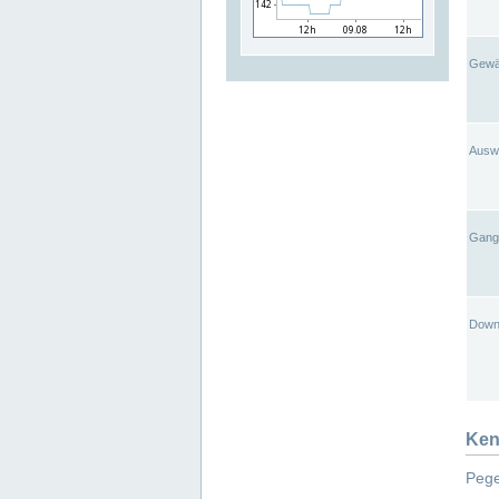
Gewä
Ausw
Gangl
Down
Ken
Pege