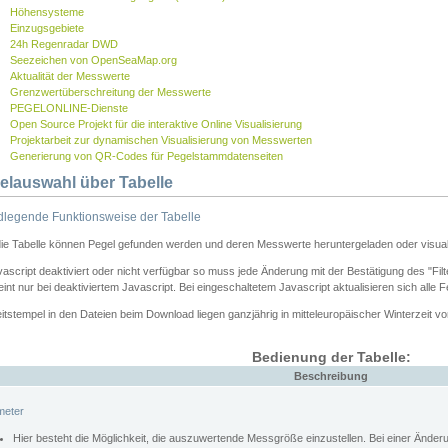
Höhensysteme
Einzugsgebiete
24h Regenradar DWD
Seezeichen von OpenSeaMap.org
Aktualität der Messwerte
Grenzwertüberschreitung der Messwerte
PEGELONLINE-Dienste
Open Source Projekt für die interaktive Online Visualisierung
Projektarbeit zur dynamischen Visualisierung von Messwerten
Generierung von QR-Codes für Pegelstammdatenseiten
elauswahl über Tabelle
legende Funktionsweise der Tabelle
die Tabelle können Pegel gefunden werden und deren Messwerte heruntergeladen oder visuali
vascript deaktiviert oder nicht verfügbar so muss jede Änderung mit der Bestätigung des "Filt
int nur bei deaktiviertem Javascript. Bei eingeschaltetem Javascript aktualisieren sich alle 
itstempel in den Dateien beim Download liegen ganzjährig in mitteleuropäischer Winterzeit vo
Bedienung der Tabelle:
Beschreibung
meter
Hier besteht die Möglichkeit, die auszuwertende Messgröße einzustellen. Bei einer Ände