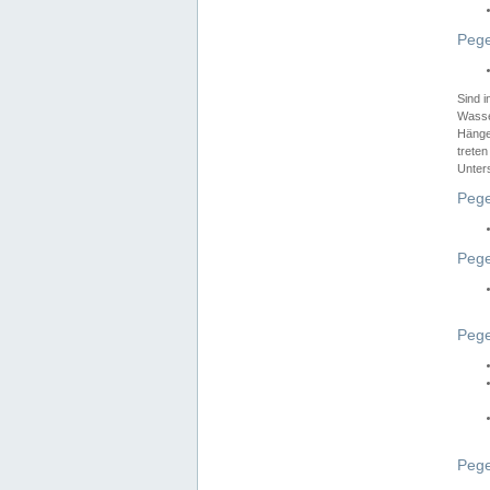
Pege
Sind 
Wasser
Hänge
treten
Unter
Pege
Pege
Pege
Pege