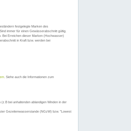
esländern festgelegte Marken des
Sind immer für einen Gewässerabschnitt gültig.
. Bei Erreichen dieser Marken (Hochwasser)
erabschnitt in Kraft bzw. werden bei
tem
. Siehe auch die Informationen zum
 (z.B bei anhaltenden ablandigen Winden in der
drigster Gezeitenwasserstande (NGzW) bzw. "Lowest