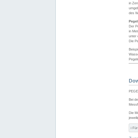
in Ze
umgeb
des W
Pegel
Der P
in Me
unter
Die Pe
Beisp
Wasse
Pegeln
Dow
PEGEL
Bei d
Messf
Die M
jeweil
ℹ️ F