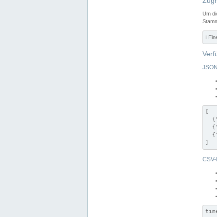
Zugr
Um di
Stamm
ℹ️ Ei
Verf
JSON
[

  {
  {
  {
]
CSV-
tim