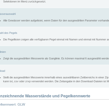
Selektionen im Menü zurückgesetzt.
sserauswahl
Alle Gewässer werden aufgelistet, wenn Daten für den ausgewählten Parameter vorhande
ahl des Pegels
Die Pegellisten zeigen alle verfügbaren Pegel einmal mit Namen und einmal mit Nummer a
inien
Zeigt die ausgewählten Messwerte als Ganglinie. Es können maximal 6 ausgewählt werde
load
Stellt die ausgewählten Messwerte innerhalb eines auswählbaren Zeitbereichs in einer Zi
kann txt, csv oder zrxp verwendet werden. Die Zeitangabe in den Download-Dateien ist 
nzeichnende Wasserstände und Pegelkennwerte
lkennwert: GLW