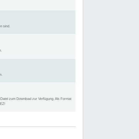
n sind.
n.
n.
p Datei zum Download zur Verfügung. Als Format
MEZ!