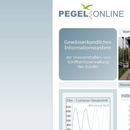
Start
Newsle
Hilf
Elbe - Cuxhaven Steubenhöft