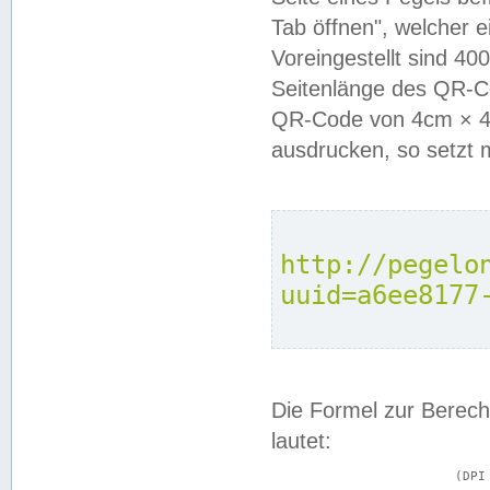
Tab öffnen", welcher 
Voreingestellt sind 4
Seitenlänge des QR-C
QR-Code von 4cm × 4c
ausdrucken, so setzt 
http://pegelo
uuid=a6ee8177
Die Formel zur Berech
lautet:
			(DPI × Druckkantenlänge in cm) ÷ 2,54 = Kantenlänge in Pixel
