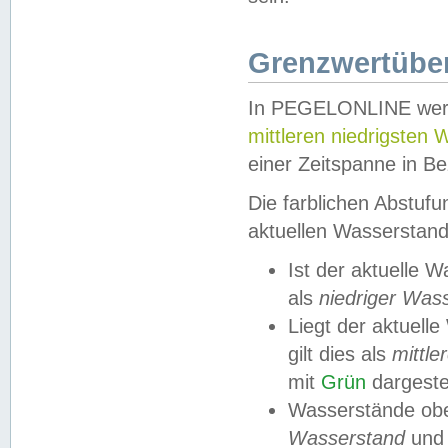
Grenzwertüber
In PEGELONLINE werde
mittleren niedrigsten
einer Zeitspanne in Be
Die farblichen Abstuf
aktuellen Wasserstand
Ist der aktuelle 
als
niedriger Was
Liegt der aktue
gilt dies als
mittle
mit
Grün
dargestel
Wasserstände obe
Wasserstand
und