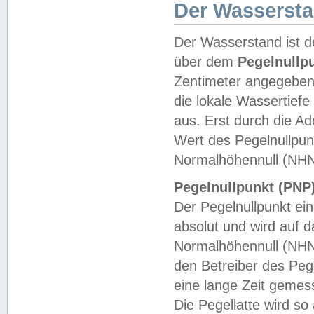
Der Wasserst
Der Wasserstand ist d
über dem
Pegelnullp
Zentimeter angegeben
die lokale Wassertie
aus. Erst durch die A
Wert des Pegelnullpun
Normalhöhennull (NHN
Pegelnullpunkt (PNP)
Der Pegelnullpunkt ei
absolut und wird auf
Normalhöhennull (NHN
den Betreiber des Pege
eine lange Zeit geme
Die Pegellatte wird s