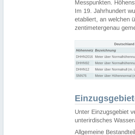
Messpunkten. Höhensy
Im 19. Jahrhundert wu
etabliert, an welchen 
zentimetergenau gem
Deutschland
Höhennetz
Bezeichnung
DHHN2016
Meter über Normalhöhennul
DHHN92
Meter über Normalhöhennul
DHHN12
Meter über Normalnull (m. 
SNN76
Meter über Höhennormal (m
Einzugsgebiet
Unter Einzugsgebiet v
unterirdisches Wasser
Allgemeine Bestandtei