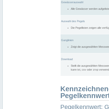
Gewässerauswahl
Alle Gewässer werden aufgelist
Auswahl des Pegels
Die Pegellisten zeigen alle ver
Ganglinien
Zeigt die ausgewählten Messwer
Download
Stellt die ausgewählten Messwer
kann txt, csv oder zrxp verwen
Kennzeichnen
Pegelkennwer
Pegelkennwert: 