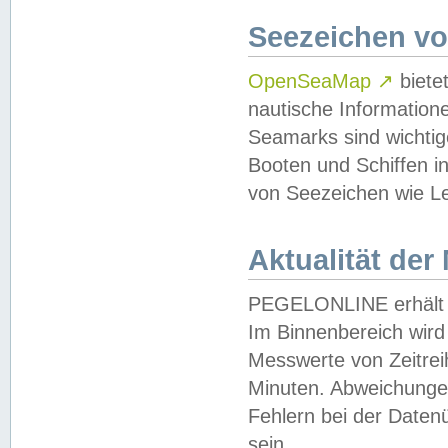
Seezeichen v
OpenSeaMap
↗
biete
nautische Information
Seamarks sind wichtig
Booten und Schiffen i
von Seezeichen wie Le
Aktualität der
PEGELONLINE erhält u
Im Binnenbereich wird 
Messwerte von Zeitreih
Minuten. Abweichungen
Fehlern bei der Daten
sein.