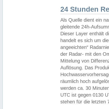
24 Stunden R
Als Quelle dient ein n
gleitende 24h-Aufsum
Dieser Layer enthält
handelt es sich um di
angeeichten“ Radarnie
der Radar- mit den O
Mittelung von Differe
Auflösung. Das Produk
Hochwasservorhersagez
räumlich hoch aufgelö
werden ca. 30 Minuten
UTC ist gegen 0130 UTC
stehen für die letzten