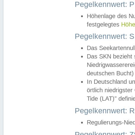
Pegelkennwert: 
Höhenlage des Nul
festgelegtes
Höhe
Pegelkennwert: 
Das Seekartennull
Das SKN bezieht s
Niedrigwassererei
deutschen Bucht) 
In Deutschland un
örtlich niedrigst
Tide (LAT)" definie
Pegelkennwert:
Regulierungs-Nie
Pegelkennwert: Z