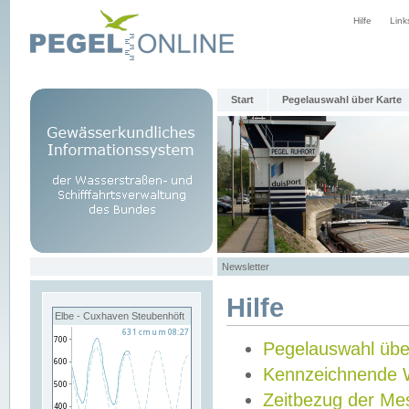
Hilfe
Link
Start
Pegelauswahl über Karte
Newsletter
Hilfe
Elbe - Cuxhaven Steubenhöft
Pegelauswahl übe
Kennzeichnende 
Zeitbezug der Me