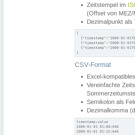
Zeitstempel im
IS
(Offset von MEZ
Dezimalpunkt als
[

  {"timestamp":"2000-01-01T0
  {"timestamp":"2000-01-01T0
  {"timestamp":"2000-01-01T0
]
CSV-Format
Excel-kompatibles
Vereinfachte Zeit
Sommerzeitumstel
Semikolon als Fel
Dezimalkomma (de
timestamp;value

2000-01-01 01:00;646

2000-01-01 01:15;646
