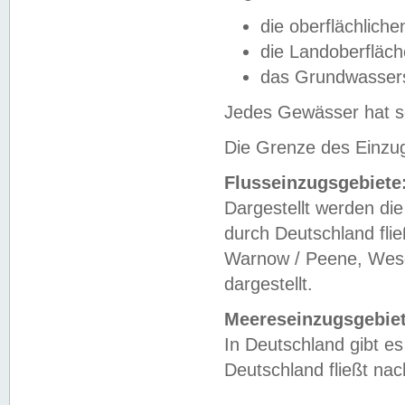
die oberflächlich
die Landoberfläc
das Grundwasser
Jedes Gewässer hat se
Die Grenze des Einzug
Flusseinzugsgebiete
Dargestellt werden die
durch Deutschland fli
Warnow / Peene, Weser
dargestellt.
Meereseinzugsgebiet
In Deutschland gibt 
Deutschland fließt n