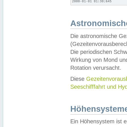
2000-01-01 01:30;645
Astronomische
Die astronomische Gez
(Gezeitenvorausberec
Die periodischen Schw
Wirkung von Mond und
Rotation verursacht.
Diese
Gezeitenvorau
Seeschifffahrt und Hy
Höhensystem
Ein Höhensystem ist e