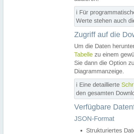
ℹ️ Für programmatisch
Werte stehen auch d
Zugriff auf die D
Um die Daten herunter
Tabelle
zu einem gewün
Sie dann die Option z
Diagrammanzeige.
ℹ️ Eine detaillierte
Schr
den gesamten Downlo
Verfügbare Daten
JSON-Format
Strukturiertes Da