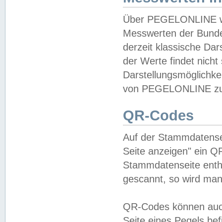
Über PEGELONLINE wer
Messwerten der Bundes
derzeit klassische Da
der Werte findet nicht 
Darstellungsmöglichkei
von PEGELONLINE zu 
QR-Codes
Auf der Stammdatensei
Seite anzeigen" ein Q
Stammdatenseite enthä
gescannt, so wird man
QR-Codes können auc
Seite eines Pegels be