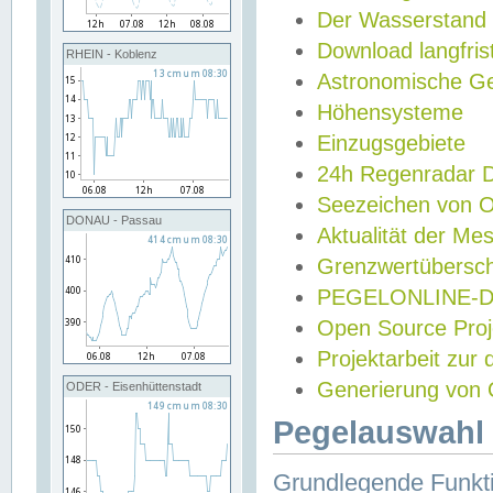
Der Wasserstand
Download langfris
RHEIN - Koblenz
Astronomische Gez
Höhensysteme
Einzugsgebiete
24h Regenradar
Seezeichen von 
DONAU - Passau
Aktualität der Me
Grenzwertübersch
PEGELONLINE-Di
Open Source Projek
Projektarbeit zur
Generierung von 
ODER - Eisenhüttenstadt
Pegelauswahl 
Grundlegende Funkti