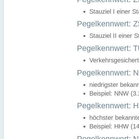
Stauziel I einer S
Pegelkennwert: Z
Stauziel II einer 
Pegelkennwert:
Verkehrsgesichert
Pegelkennwert:
niedrigster bekan
Beispiel: NNW (3
Pegelkennwert:
höchster bekannt
Beispiel: HHW (1
Pegelkennwert: 