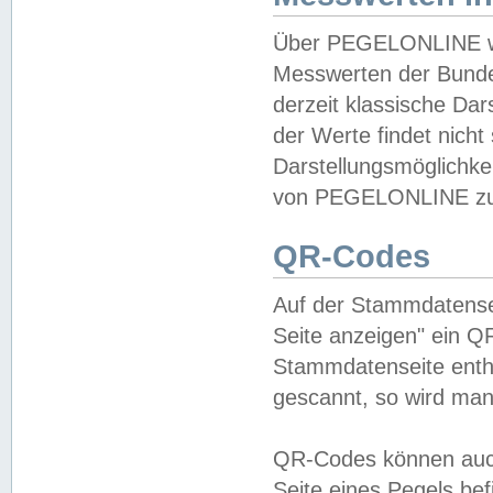
Über PEGELONLINE wer
Messwerten der Bundes
derzeit klassische Da
der Werte findet nicht 
Darstellungsmöglichkei
von PEGELONLINE zu 
QR-Codes
Auf der Stammdatensei
Seite anzeigen" ein Q
Stammdatenseite enthä
gescannt, so wird man
QR-Codes können auc
Seite eines Pegels be