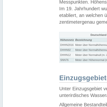
Messpunkten. Höhensy
Im 19. Jahrhundert wu
etabliert, an welchen 
zentimetergenau gem
Deutschland
Höhennetz
Bezeichnung
DHHN2016
Meter über Normalhöhennul
DHHN92
Meter über Normalhöhennul
DHHN12
Meter über Normalnull (m. 
SNN76
Meter über Höhennormal (m
Einzugsgebiet
Unter Einzugsgebiet v
unterirdisches Wasser
Allgemeine Bestandtei