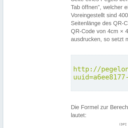
Tab öffnen", welcher 
Voreingestellt sind 4
Seitenlänge des QR-C
QR-Code von 4cm × 4c
ausdrucken, so setzt 
http://pegelo
uuid=a6ee8177
Die Formel zur Berech
lautet:
			(DPI × Druckkantenlänge in cm) ÷ 2,54 = Kantenlänge in Pixel
