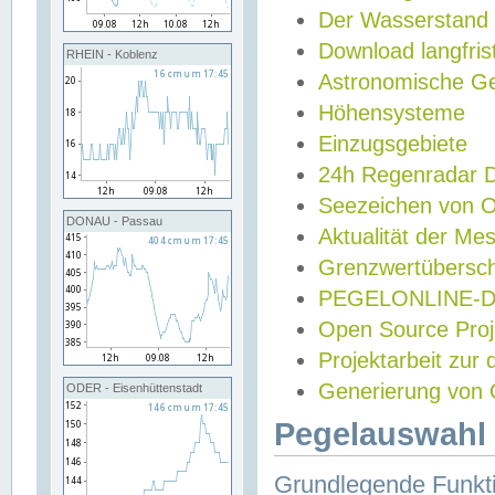
Der Wasserstand
Download langfris
RHEIN - Koblenz
Astronomische Gez
Höhensysteme
Einzugsgebiete
24h Regenradar
Seezeichen von 
DONAU - Passau
Aktualität der Me
Grenzwertübersch
PEGELONLINE-Di
Open Source Projek
Projektarbeit zur
Generierung von 
ODER - Eisenhüttenstadt
Pegelauswahl 
Grundlegende Funkti