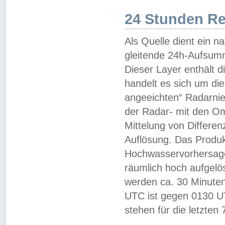
24 Stunden R
Als Quelle dient ein n
gleitende 24h-Aufsum
Dieser Layer enthält
handelt es sich um di
angeeichten“ Radarnie
der Radar- mit den O
Mittelung von Differe
Auflösung. Das Produk
Hochwasservorhersagez
räumlich hoch aufgelö
werden ca. 30 Minuten
UTC ist gegen 0130 UTC
stehen für die letzten