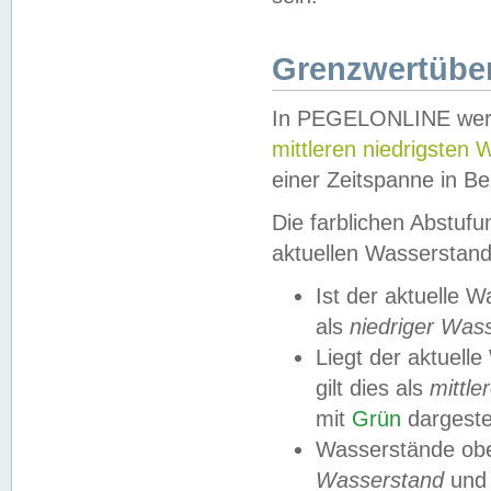
Grenzwertüber
In PEGELONLINE werde
mittleren niedrigsten
einer Zeitspanne in Be
Die farblichen Abstuf
aktuellen Wasserstand
Ist der aktuelle 
als
niedriger Was
Liegt der aktue
gilt dies als
mittle
mit
Grün
dargestel
Wasserstände obe
Wasserstand
und