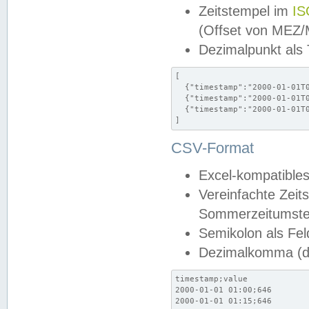
Zeitstempel im
IS
(Offset von MEZ
Dezimalpunkt als
[

  {"timestamp":"2000-01-01T0
  {"timestamp":"2000-01-01T0
  {"timestamp":"2000-01-01T0
]
CSV-Format
Excel-kompatibles
Vereinfachte Zeit
Sommerzeitumstel
Semikolon als Fel
Dezimalkomma (de
timestamp;value

2000-01-01 01:00;646

2000-01-01 01:15;646
