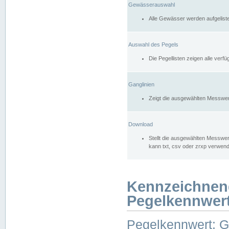
Gewässerauswahl
Alle Gewässer werden aufgelist
Auswahl des Pegels
Die Pegellisten zeigen alle ver
Ganglinien
Zeigt die ausgewählten Messwer
Download
Stellt die ausgewählten Messwer
kann txt, csv oder zrxp verwen
Kennzeichnen
Pegelkennwer
Pegelkennwert: 