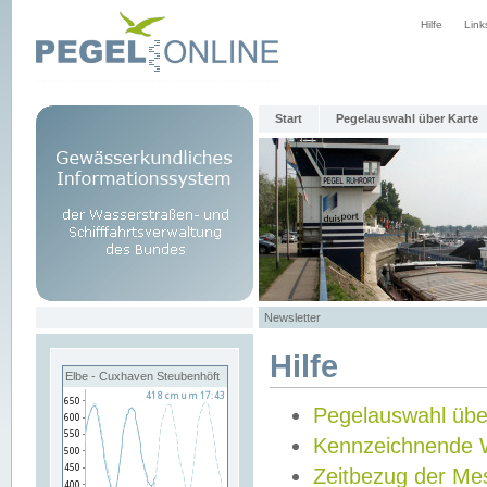
Hilfe
Link
Start
Pegelauswahl über Karte
Newsletter
Hilfe
Elbe - Cuxhaven Steubenhöft
Pegelauswahl übe
Kennzeichnende 
Zeitbezug der Me