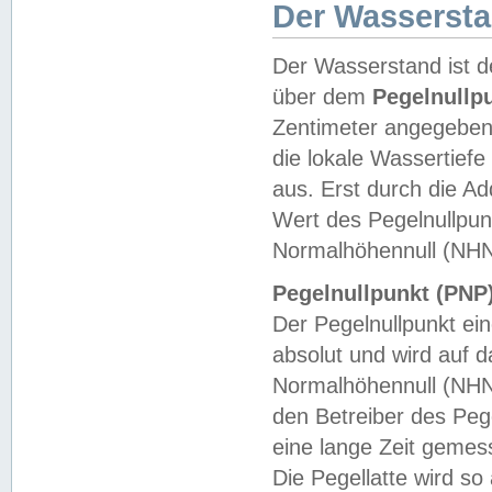
Der Wasserst
Der Wasserstand ist d
über dem
Pegelnullp
Zentimeter angegeben
die lokale Wassertie
aus. Erst durch die A
Wert des Pegelnullpun
Normalhöhennull (NHN
Pegelnullpunkt (PNP)
Der Pegelnullpunkt ei
absolut und wird auf
Normalhöhennull (NHN
den Betreiber des Pege
eine lange Zeit geme
Die Pegellatte wird s