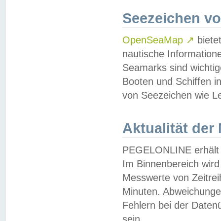
Seezeichen v
OpenSeaMap
↗
biete
nautische Information
Seamarks sind wichtig
Booten und Schiffen i
von Seezeichen wie Le
Aktualität der
PEGELONLINE erhält u
Im Binnenbereich wird 
Messwerte von Zeitreih
Minuten. Abweichungen
Fehlern bei der Daten
sein.