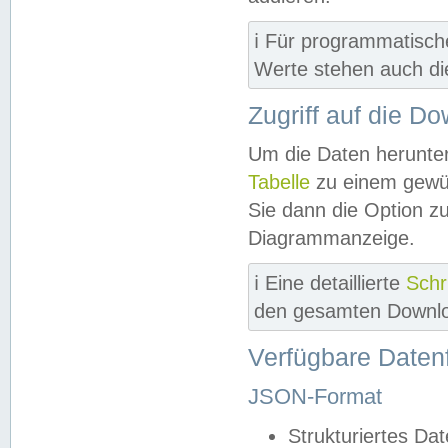
ℹ️ Für programmatisch
Werte stehen auch d
Zugriff auf die D
Um die Daten herunter
Tabelle
zu einem gewün
Sie dann die Option z
Diagrammanzeige.
ℹ️ Eine detaillierte
Schr
den gesamten Downlo
Verfügbare Daten
JSON-Format
Strukturiertes Da