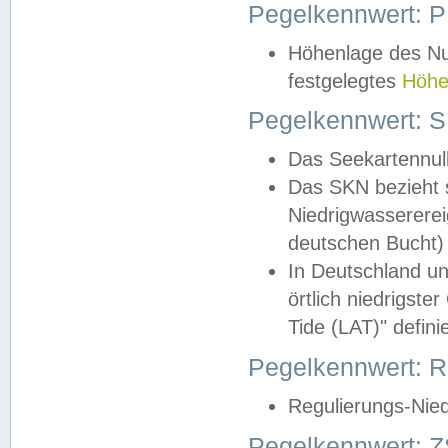
Pegelkennwert: 
Höhenlage des Nul
festgelegtes
Höhe
Pegelkennwert: 
Das Seekartennull
Das SKN bezieht s
Niedrigwassererei
deutschen Bucht) 
In Deutschland un
örtlich niedrigst
Tide (LAT)" definie
Pegelkennwert:
Regulierungs-Nie
Pegelkennwert: Z