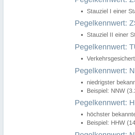
Stauziel I einer S
Pegelkennwert: Z
Stauziel II einer 
Pegelkennwert:
Verkehrsgesichert
Pegelkennwert:
niedrigster bekan
Beispiel: NNW (3
Pegelkennwert:
höchster bekannt
Beispiel: HHW (1
Pegelkennwert: 