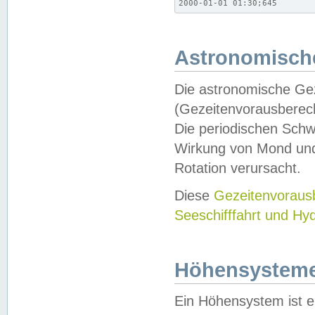
2000-01-01 01:30;645
Astronomische
Die astronomische Gez
(Gezeitenvorausberec
Die periodischen Schw
Wirkung von Mond und
Rotation verursacht.
Diese
Gezeitenvorau
Seeschifffahrt und Hy
Höhensystem
Ein Höhensystem ist e