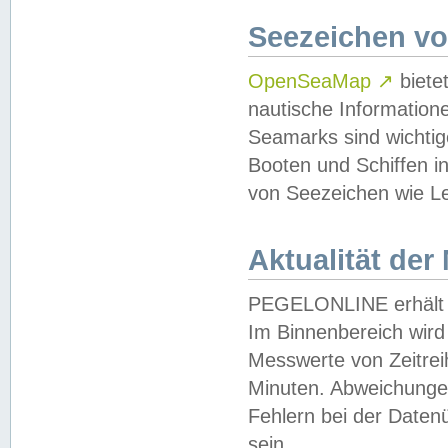
Seezeichen v
OpenSeaMap
↗
biete
nautische Information
Seamarks sind wichtig
Booten und Schiffen i
von Seezeichen wie Le
Aktualität der
PEGELONLINE erhält u
Im Binnenbereich wird 
Messwerte von Zeitreih
Minuten. Abweichungen
Fehlern bei der Daten
sein.