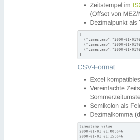
Zeitstempel im
IS
(Offset von MEZ
Dezimalpunkt als
[

  {"timestamp":"2000-01-01T0
  {"timestamp":"2000-01-01T0
  {"timestamp":"2000-01-01T0
]
CSV-Format
Excel-kompatibles
Vereinfachte Zeit
Sommerzeitumstel
Semikolon als Fel
Dezimalkomma (de
timestamp;value

2000-01-01 01:00;646

2000-01-01 01:15;646
