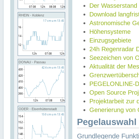
Der Wasserstand
Download langfris
RHEIN - Koblenz
Astronomische Gez
Höhensysteme
Einzugsgebiete
24h Regenradar
Seezeichen von 
DONAU - Passau
Aktualität der Me
Grenzwertübersch
PEGELONLINE-Di
Open Source Projek
Projektarbeit zur
Generierung von 
ODER - Eisenhüttenstadt
Pegelauswahl 
Grundlegende Funkti