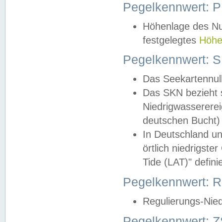
Pegelkennwert: 
Höhenlage des Nul
festgelegtes
Höhe
Pegelkennwert: 
Das Seekartennull
Das SKN bezieht s
Niedrigwassererei
deutschen Bucht) 
In Deutschland un
örtlich niedrigst
Tide (LAT)" definie
Pegelkennwert:
Regulierungs-Nie
Pegelkennwert: Z