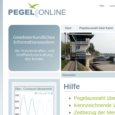
Hilfe
Link
Start
Pegelauswahl über Karte
Newsletter
Hilfe
Elbe - Cuxhaven Steubenhöft
Pegelauswahl übe
Kennzeichnende 
Zeitbezug der Me