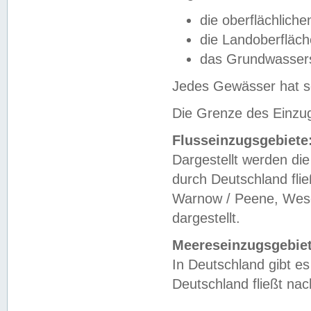
die oberflächlich
die Landoberfläc
das Grundwasser
Jedes Gewässer hat se
Die Grenze des Einzug
Flusseinzugsgebiete
Dargestellt werden die
durch Deutschland fli
Warnow / Peene, Weser
dargestellt.
Meereseinzugsgebiet
In Deutschland gibt 
Deutschland fließt n