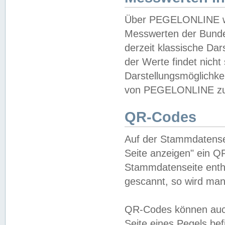
Über PEGELONLINE wer
Messwerten der Bundes
derzeit klassische Da
der Werte findet nicht 
Darstellungsmöglichkei
von PEGELONLINE zu 
QR-Codes
Auf der Stammdatensei
Seite anzeigen" ein Q
Stammdatenseite enthä
gescannt, so wird man
QR-Codes können auc
Seite eines Pegels be