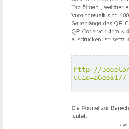
Tab öffnen", welcher 
Voreingestellt sind 4
Seitenlänge des QR-C
QR-Code von 4cm × 4c
ausdrucken, so setzt 
http://pegelo
uuid=a6ee8177
Die Formel zur Berech
lautet:
			(DPI × Druckkantenlänge in cm) ÷ 2,54 = Kantenlänge in Pixel
