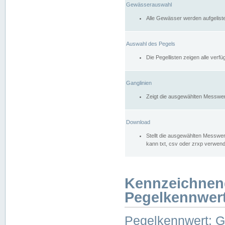
Gewässerauswahl
Alle Gewässer werden aufgelist
Auswahl des Pegels
Die Pegellisten zeigen alle ver
Ganglinien
Zeigt die ausgewählten Messwer
Download
Stellt die ausgewählten Messwer
kann txt, csv oder zrxp verwen
Kennzeichnen
Pegelkennwer
Pegelkennwert: 