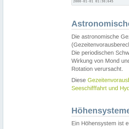
2000-01-01 01:30;645
Astronomische
Die astronomische Gez
(Gezeitenvorausberec
Die periodischen Schw
Wirkung von Mond und
Rotation verursacht.
Diese
Gezeitenvorau
Seeschifffahrt und Hy
Höhensystem
Ein Höhensystem ist e