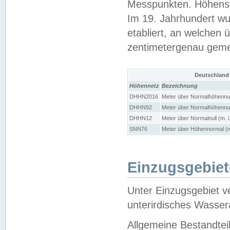
Messpunkten. Höhensy
Im 19. Jahrhundert wu
etabliert, an welchen 
zentimetergenau gem
Deutschland
Höhennetz
Bezeichnung
DHHN2016
Meter über Normalhöhennul
DHHN92
Meter über Normalhöhennul
DHHN12
Meter über Normalnull (m. 
SNN76
Meter über Höhennormal (m
Einzugsgebiet
Unter Einzugsgebiet v
unterirdisches Wasser
Allgemeine Bestandtei