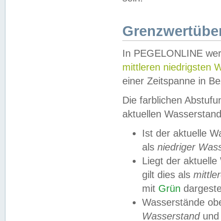
Grenzwertüber
In PEGELONLINE werde
mittleren niedrigsten
einer Zeitspanne in Be
Die farblichen Abstuf
aktuellen Wasserstand
Ist der aktuelle 
als
niedriger Was
Liegt der aktue
gilt dies als
mittle
mit
Grün
dargestel
Wasserstände obe
Wasserstand
und