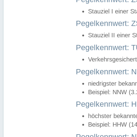
Stauziel I einer S
Pegelkennwert: Z
Stauziel II einer 
Pegelkennwert:
Verkehrsgesichert
Pegelkennwert:
niedrigster bekan
Beispiel: NNW (3
Pegelkennwert:
höchster bekannt
Beispiel: HHW (1
Pegelkennwert: 