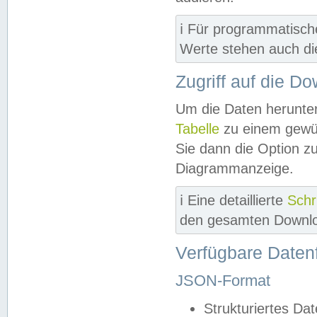
ℹ️ Für programmatisch
Werte stehen auch d
Zugriff auf die D
Um die Daten herunter
Tabelle
zu einem gewün
Sie dann die Option z
Diagrammanzeige.
ℹ️ Eine detaillierte
Schr
den gesamten Downlo
Verfügbare Daten
JSON-Format
Strukturiertes Da