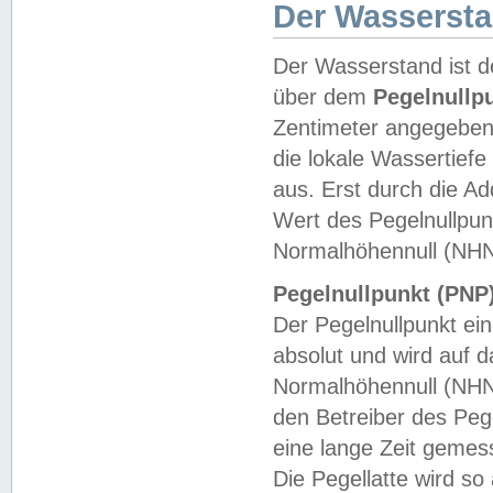
Der Wasserst
Der Wasserstand ist d
über dem
Pegelnullp
Zentimeter angegeben
die lokale Wassertie
aus. Erst durch die A
Wert des Pegelnullpun
Normalhöhennull (NHN
Pegelnullpunkt (PNP)
Der Pegelnullpunkt ei
absolut und wird auf
Normalhöhennull (NHN
den Betreiber des Pege
eine lange Zeit geme
Die Pegellatte wird s