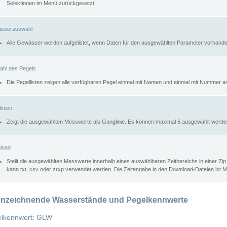
Selektionen im Menü zurückgesetzt.
sserauswahl
Alle Gewässer werden aufgelistet, wenn Daten für den ausgewählten Parameter vorhande
ahl des Pegels
Die Pegellisten zeigen alle verfügbaren Pegel einmal mit Namen und einmal mit Nummer a
inien
Zeigt die ausgewählten Messwerte als Ganglinie. Es können maximal 6 ausgewählt werde
load
Stellt die ausgewählten Messwerte innerhalb eines auswählbaren Zeitbereichs in einer Zi
kann txt, csv oder zrxp verwendet werden. Die Zeitangabe in den Download-Dateien ist 
nzeichnende Wasserstände und Pegelkennwerte
lkennwert: GLW