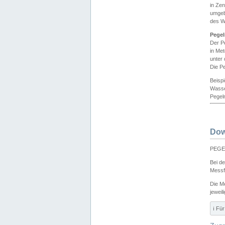
in Ze
umgeb
des W
Pegel
Der P
in Me
unter
Die Pe
Beisp
Wasse
Pegeln
Dow
PEGEL
Bei d
Messf
Die M
jeweil
ℹ️ F