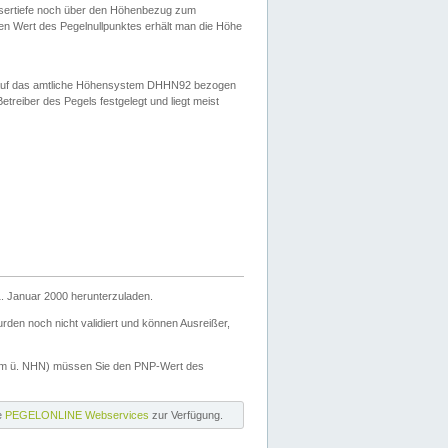
ssertiefe noch über den Höhenbezug zum
en Wert des Pegelnullpunktes erhält man die Höhe
d auf das amtliche Höhensystem DHHN92 bezogen
reiber des Pegels festgelegt und liegt meist
. Januar 2000 herunterzuladen.
den noch nicht validiert und können Ausreißer,
(m ü. NHN) müssen Sie den PNP-Wert des
ie
PEGELONLINE Webservices
zur Verfügung.