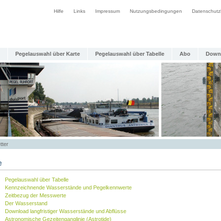
Hilfe
Links
Impressum
Nutzungsbedingungen
Datenschutz
Pegelauswahl über Karte
Pegelauswahl über Tabelle
Abo
Down
tter
e
Pegelauswahl über Tabelle
Kennzeichnende Wasserstände und Pegelkennwerte
Zeitbezug der Messwerte
Der Wasserstand
Download langfristiger Wasserstände und Abflüsse
Astronomische Gezeitenganglinie (Astrotide)