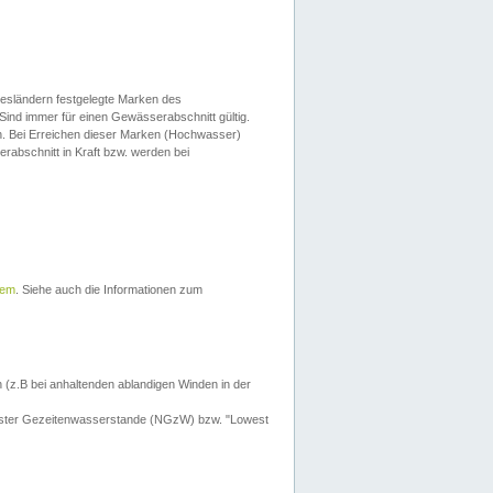
esländern festgelegte Marken des
Sind immer für einen Gewässerabschnitt gültig.
. Bei Erreichen dieser Marken (Hochwasser)
erabschnitt in Kraft bzw. werden bei
tem
. Siehe auch die Informationen zum
 (z.B bei anhaltenden ablandigen Winden in der
drigster Gezeitenwasserstande (NGzW) bzw. "Lowest