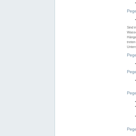
Pege
Sind 
Wasser
Hänge
treten
Unter
Pege
Pege
Pege
Pege