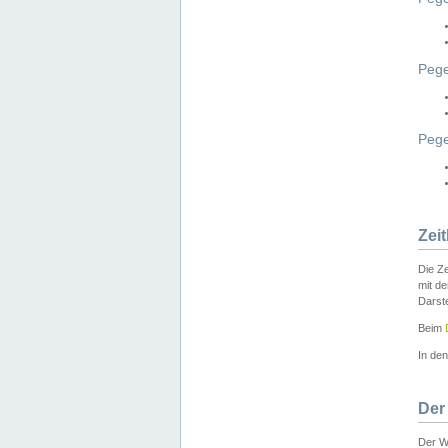
Pege
Peg
Zei
Die Ze
mit d
Darst
Beim
In de
Der
Der W