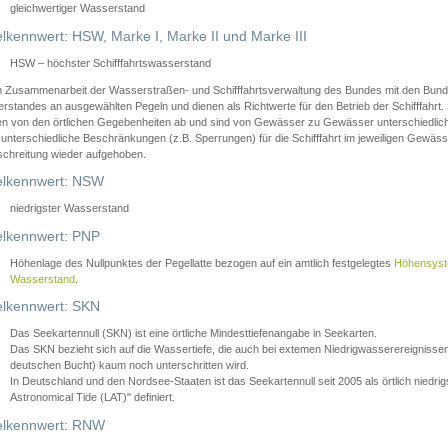
gleichwertiger Wasserstand
lkennwert: HSW, Marke I, Marke II und Marke III
HSW – höchster Schifffahrtswasserstand
in Zusammenarbeit der Wasserstraßen- und Schifffahrtsverwaltung des Bundes mit den Bund
standes an ausgewählten Pegeln und dienen als Richtwerte für den Betrieb der Schifffahrt. 
n von den örtlichen Gegebenheiten ab und sind von Gewässer zu Gewässer unterschiedlich
 unterschiedliche Beschränkungen (z.B. Sperrungen) für die Schifffahrt im jeweiligen Gewäss
schreitung wieder aufgehoben.
lkennwert: NSW
niedrigster Wasserstand
lkennwert: PNP
Höhenlage des Nullpunktes der Pegellatte bezogen auf ein amtlich festgelegtes
Höhensys
Wasserstand
.
lkennwert: SKN
Das Seekartennull (SKN) ist eine örtliche Mindesttiefenangabe in Seekarten.
Das SKN bezieht sich auf die Wassertiefe, die auch bei extemen Niedrigwasserereignissen
deutschen Bucht) kaum noch unterschritten wird.
In Deutschland und den Nordsee-Staaten ist das Seekartennull seit 2005 als örtlich nie
Astronomical Tide (LAT)" definiert.
lkennwert: RNW