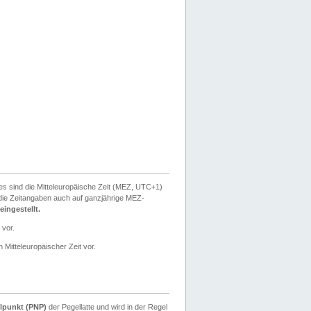
ies sind die Mitteleuropäische Zeit (MEZ, UTC+1)
ie Zeitangaben auch auf ganzjährige MEZ-
ingestellt.
 vor.
 Mitteleuropäischer Zeit vor.
lpunkt (PNP)
der Pegellatte und wird in der Regel