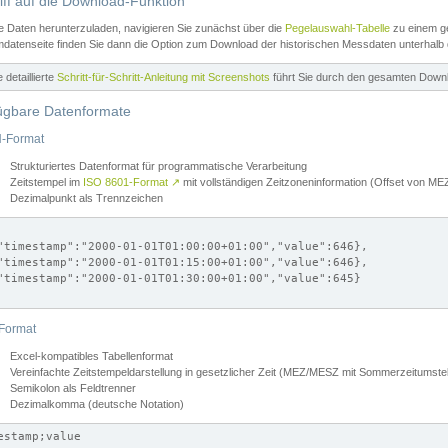
iff auf die Download-Funktion
e Daten herunterzuladen, navigieren Sie zunächst über die
Pegelauswahl-Tabelle
zu einem ge
datenseite finden Sie dann die Option zum Download der historischen Messdaten unterhalb
ne detaillierte
Schritt-für-Schritt-Anleitung mit Screenshots
führt Sie durch den gesamten Down
ügbare Datenformate
-Format
Strukturiertes Datenformat für programmatische Verarbeitung
Zeitstempel im
ISO 8601-Format
↗
mit vollständigen Zeitzoneninformation (Offset von 
Dezimalpunkt als Trennzeichen
"timestamp":"2000-01-01T01:00:00+01:00","value":646},

"timestamp":"2000-01-01T01:15:00+01:00","value":646},

"timestamp":"2000-01-01T01:30:00+01:00","value":645}

Format
Excel-kompatibles Tabellenformat
Vereinfachte Zeitstempeldarstellung in gesetzlicher Zeit (MEZ/MESZ mit Sommerzeitumstel
Semikolon als Feldtrenner
Dezimalkomma (deutsche Notation)
estamp;value
