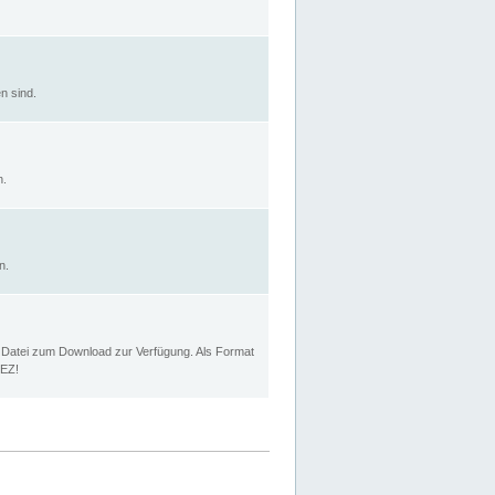
n sind.
n.
n.
p Datei zum Download zur Verfügung. Als Format
MEZ!