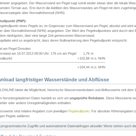
ntimeter angegeben. Der Wasserstand am Pegel sagt somit weder etwas über die lokale Wa
enden Terrain aus. Erst durch die Addition des Wasserstandes am Pegel mit dem zugehörig
asserspiegels über Normalhöhennull (NHN).
nullpunkt (PNP):
egelnullpunkt eines Pegels ist, im Gegensatz zum Wasserstand am Pegel, absolut und wir
ter über Normalhöhennull (NHN) angegeben. Der Wert des Pegelnullpunktes wird durch den Bet
 dem niedrigsten, über eine lange Zeit gemessenen Wasserstand.
gellatte wird so angebracht, dass deren Nullmarkierung dem Pegelnullpunkt entspricht.
iel am Pegel Dresden:
rstand am 16.07.2013 08:00 Uhr: 176 cm am Pegel
1,76
m
ullpunkt
+
102,68
m ü. NHN
=
104,44
m ü. NHN
nload langfristiger Wasserstände und Abflüsse
ONLINE bietet die Möglichkeit, historische Wasserstandsdaten und Abflusswerte seit dem 1
en heruntergeladenen Daten handelt es sich um
ungeprüfte Rohdaten
. Diese Messwerte wur
ehler oder andere Unregelmäßigkeiten enthalten.
esswerte sind relative Angaben zum jeweiligen
Pegelnullpunkt
. Für absolute Höhenangaben 
igen Pegels addieren.
ür programmatische Zugriffe und automatisierte Datenabfragen aktueller Werte stehen auch d