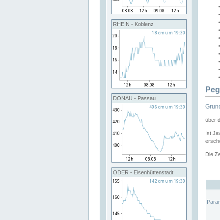
RHEIN - Koblenz
Peg
DONAU - Passau
Grund
über 
Ist Ja
ersche
Die Ze
ODER - Eisenhüttenstadt
Para