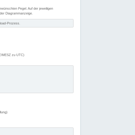
wünschten Pegel. Auf der jeweiligen
 der Diagrammanzeige.
load-Prozess.
MEZ/MESZ zu UTC)
lung)