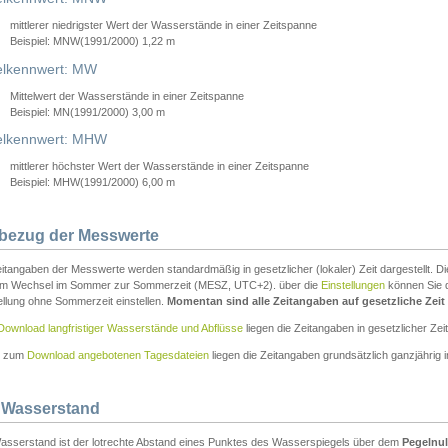
mittlerer niedrigster Wert der Wasserstände in einer Zeitspanne
Beispiel: MNW(1991/2000) 1,22 m
lkennwert: MW
Mittelwert der Wasserstände in einer Zeitspanne
Beispiel: MN(1991/2000) 3,00 m
elkennwert: MHW
mittlerer höchster Wert der Wasserstände in einer Zeitspanne
Beispiel: MHW(1991/2000) 6,00 m
tbezug der Messwerte
itangaben der Messwerte werden standardmäßig in gesetzlicher (lokaler) Zeit dargestellt. D
em Wechsel im Sommer zur Sommerzeit (MESZ, UTC+2). über die
Einstellungen
können Sie d
ellung ohne Sommerzeit einstellen.
Momentan sind alle Zeitangaben auf gesetzliche Zeit e
Download langfristiger Wasserstände und Abflüsse
liegen die Zeitangaben in gesetzlicher Zeit
n zum
Download angebotenen Tagesdateien
liegen die Zeitangaben grundsätzlich ganzjährig in
 Wasserstand
asserstand ist der lotrechte Abstand eines Punktes des Wasserspiegels über dem
Pegelnul