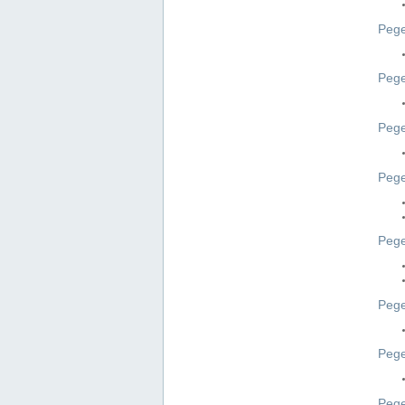
Pege
Pege
Peg
Pege
Pege
Pege
Pege
Peg