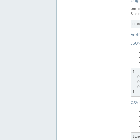
Zugr
Um di
Stamm
ℹ️ Ei
Verf
JSON
[

  {
  {
  {
]
CSV-
tim