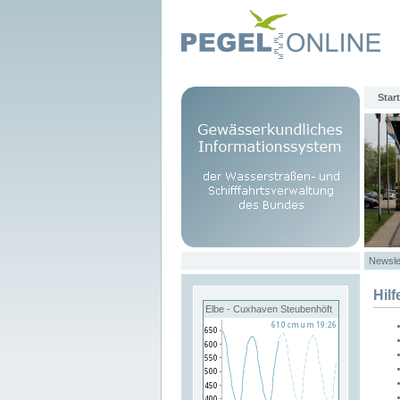
Start
Newsle
Hilf
Elbe - Cuxhaven Steubenhöft