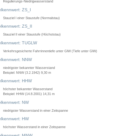
Regulierungs-Niedrigwasserstand
lkennwert: ZS_I
Stauziel I einer Staustufe (Normalstau)
lkennwert: ZS_II
Stauziel II einer Staustufe (Höchststau)
elkennwert: TUGLW
Verkehrsgesicherte Fahrrinnentiefe unter GlW (Tiefe unter GlW)
lkennwert: NNW
niedrigster bekannter Wasserstand
Beispiel: NNW (3.2.1942) 9,30 m
lkennwert: HHW
höchster bekannter Wasserstand
Beispiel: HHW (14.8.2001) 14,31 m
lkennwert: NW
niedrigster Wasserstand in einer Zeitspanne
lkennwert: HW
höchster Wasserstand in einer Zeitspanne
elkennwert: MNW