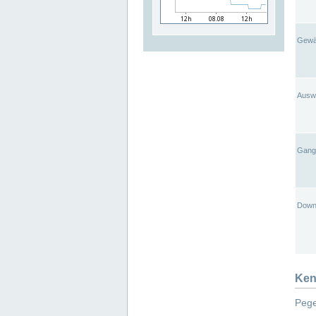
Gewä
Ausw
Gangl
Down
Ken
Pege