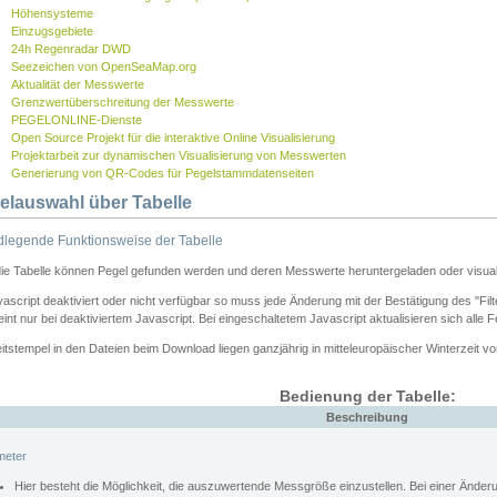
Höhensysteme
Einzugsgebiete
24h Regenradar DWD
Seezeichen von OpenSeaMap.org
Aktualität der Messwerte
Grenzwertüberschreitung der Messwerte
PEGELONLINE-Dienste
Open Source Projekt für die interaktive Online Visualisierung
Projektarbeit zur dynamischen Visualisierung von Messwerten
Generierung von QR-Codes für Pegelstammdatenseiten
elauswahl über Tabelle
legende Funktionsweise der Tabelle
die Tabelle können Pegel gefunden werden und deren Messwerte heruntergeladen oder visuali
vascript deaktiviert oder nicht verfügbar so muss jede Änderung mit der Bestätigung des "Filt
int nur bei deaktiviertem Javascript. Bei eingeschaltetem Javascript aktualisieren sich alle 
itstempel in den Dateien beim Download liegen ganzjährig in mitteleuropäischer Winterzeit vo
Bedienung der Tabelle:
Beschreibung
meter
Hier besteht die Möglichkeit, die auszuwertende Messgröße einzustellen. Bei einer Ände