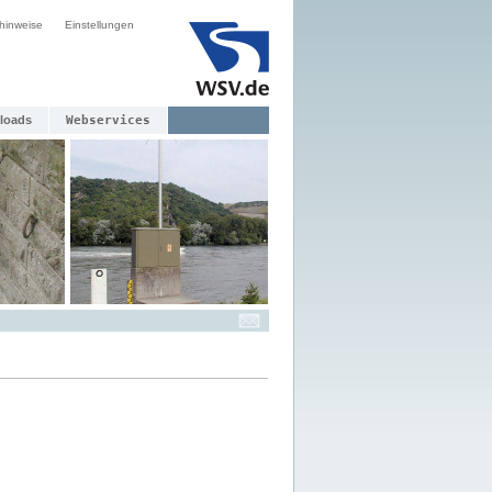
hinweise
Einstellungen
loads
Webservices