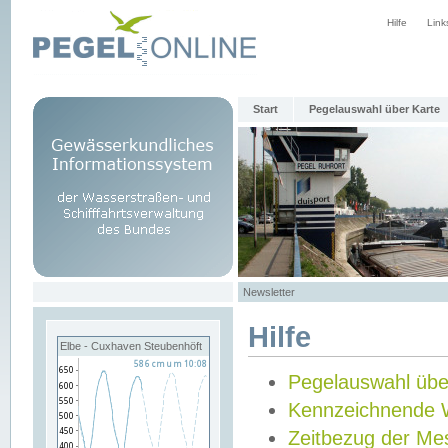
Hilfe
Link
Start
Pegelauswahl über Karte
Newsletter
Hilfe
Elbe - Cuxhaven Steubenhöft
Pegelauswahl übe
Kennzeichnende 
Zeitbezug der Me