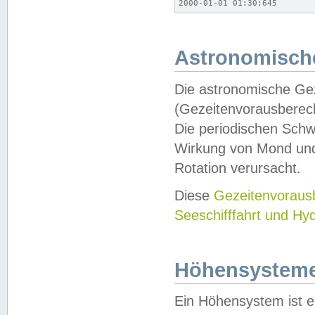
2000-01-01 01:30;645
Astronomische
Die astronomische Gez
(Gezeitenvorausberec
Die periodischen Schw
Wirkung von Mond und
Rotation verursacht.
Diese
Gezeitenvorau
Seeschifffahrt und Hy
Höhensystem
Ein Höhensystem ist e