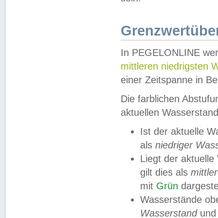
Grenzwertüber
In PEGELONLINE werde
mittleren niedrigsten
einer Zeitspanne in Be
Die farblichen Abstuf
aktuellen Wasserstand
Ist der aktuelle 
als
niedriger Was
Liegt der aktue
gilt dies als
mittle
mit
Grün
dargestel
Wasserstände obe
Wasserstand
und