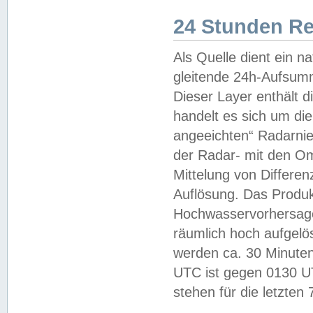
24 Stunden R
Als Quelle dient ein n
gleitende 24h-Aufsum
Dieser Layer enthält
handelt es sich um di
angeeichten“ Radarnie
der Radar- mit den O
Mittelung von Differe
Auflösung. Das Produk
Hochwasservorhersagez
räumlich hoch aufgelö
werden ca. 30 Minuten
UTC ist gegen 0130 UTC
stehen für die letzten