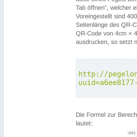
Tab öffnen", welcher 
Voreingestellt sind 4
Seitenlänge des QR-C
QR-Code von 4cm × 4c
ausdrucken, so setzt 
http://pegelo
uuid=a6ee8177
Die Formel zur Berech
lautet:
			(DPI × Druckkantenlänge in cm) ÷ 2,54 = Kantenlänge in Pixel
