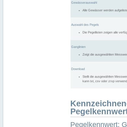
Gewässerauswahl
Alle Gewässer werden aufgelist
Auswahl des Pegels
Die Pegellisten zeigen alle ver
Ganglinien
Zeigt die ausgewählten Messwer
Download
Stellt die ausgewählten Messwer
kann txt, csv oder zrxp verwen
Kennzeichnen
Pegelkennwer
Pegelkennwert: 