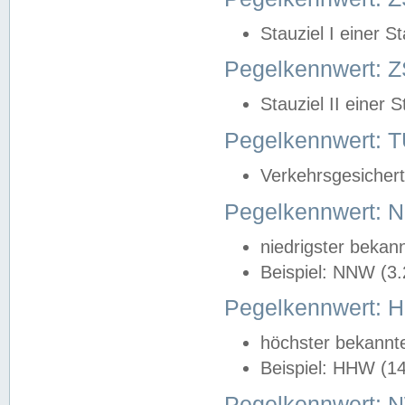
Stauziel I einer S
Pegelkennwert: Z
Stauziel II einer 
Pegelkennwert:
Verkehrsgesichert
Pegelkennwert:
niedrigster bekan
Beispiel: NNW (3
Pegelkennwert:
höchster bekannt
Beispiel: HHW (1
Pegelkennwert: 