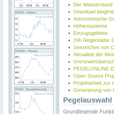
Der Wasserstand
Download langfris
RHEIN - Koblenz
Astronomische Gez
Höhensysteme
Einzugsgebiete
24h Regenradar
Seezeichen von 
DONAU - Passau
Aktualität der Me
Grenzwertübersch
PEGELONLINE-Di
Open Source Projek
Projektarbeit zur
Generierung von 
ODER - Eisenhüttenstadt
Pegelauswahl 
Grundlegende Funkti