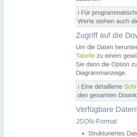
ℹ️ Für programmatisch
Werte stehen auch d
Zugriff auf die D
Um die Daten herunter
Tabelle
zu einem gewün
Sie dann die Option z
Diagrammanzeige.
ℹ️ Eine detaillierte
Schr
den gesamten Downlo
Verfügbare Daten
JSON-Format
Strukturiertes Da