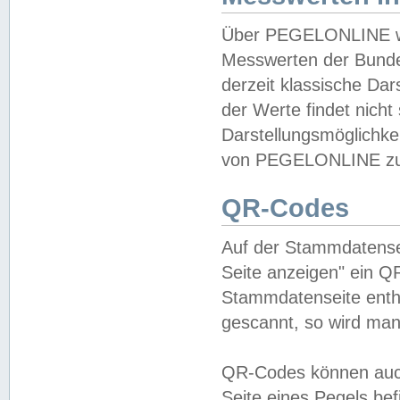
Über PEGELONLINE wer
Messwerten der Bundes
derzeit klassische Da
der Werte findet nicht 
Darstellungsmöglichkei
von PEGELONLINE zu 
QR-Codes
Auf der Stammdatensei
Seite anzeigen" ein Q
Stammdatenseite enthä
gescannt, so wird man
QR-Codes können auc
Seite eines Pegels be