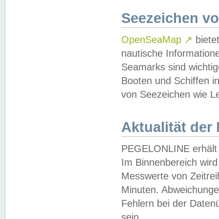
Seezeichen v
OpenSeaMap
↗
biete
nautische Information
Seamarks sind wichtig
Booten und Schiffen i
von Seezeichen wie Le
Aktualität der
PEGELONLINE erhält u
Im Binnenbereich wird 
Messwerte von Zeitreih
Minuten. Abweichungen
Fehlern bei der Daten
sein.