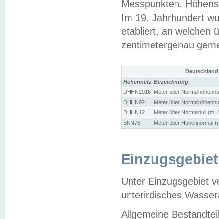
Messpunkten. Höhensy
Im 19. Jahrhundert wu
etabliert, an welchen 
zentimetergenau gem
Deutschland
Höhennetz
Bezeichnung
DHHN2016
Meter über Normalhöhennul
DHHN92
Meter über Normalhöhennul
DHHN12
Meter über Normalnull (m. 
SNN76
Meter über Höhennormal (m
Einzugsgebiet
Unter Einzugsgebiet v
unterirdisches Wasser
Allgemeine Bestandtei