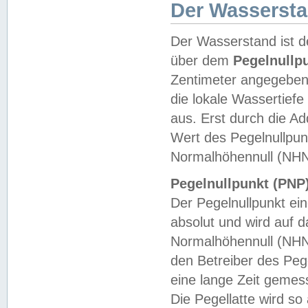
Der Wasserst
Der Wasserstand ist d
über dem
Pegelnullp
Zentimeter angegeben
die lokale Wassertie
aus. Erst durch die A
Wert des Pegelnullpun
Normalhöhennull (NHN
Pegelnullpunkt (PNP)
Der Pegelnullpunkt ei
absolut und wird auf
Normalhöhennull (NHN
den Betreiber des Pege
eine lange Zeit geme
Die Pegellatte wird s