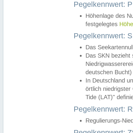
Pegelkennwert: 
Höhenlage des Nul
festgelegtes
Höhe
Pegelkennwert: 
Das Seekartennull
Das SKN bezieht s
Niedrigwassererei
deutschen Bucht) 
In Deutschland un
örtlich niedrigst
Tide (LAT)" definie
Pegelkennwert:
Regulierungs-Nie
Pegelkennwert: Z