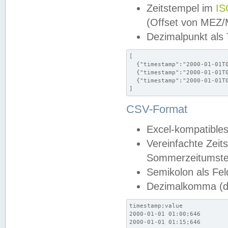
Zeitstempel im
IS
(Offset von MEZ
Dezimalpunkt als
[

  {"timestamp":"2000-01-01T0
  {"timestamp":"2000-01-01T0
  {"timestamp":"2000-01-01T0
]
CSV-Format
Excel-kompatibles
Vereinfachte Zeit
Sommerzeitumstel
Semikolon als Fel
Dezimalkomma (de
timestamp;value

2000-01-01 01:00;646

2000-01-01 01:15;646
