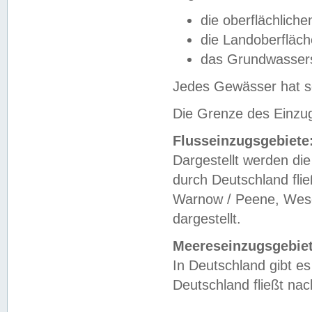
die oberflächlich
die Landoberfläc
das Grundwasser
Jedes Gewässer hat se
Die Grenze des Einzug
Flusseinzugsgebiete
Dargestellt werden die
durch Deutschland fli
Warnow / Peene, Weser
dargestellt.
Meereseinzugsgebiet
In Deutschland gibt 
Deutschland fließt n