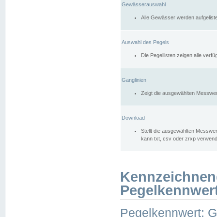
Gewässerauswahl
Alle Gewässer werden aufgelist
Auswahl des Pegels
Die Pegellisten zeigen alle ver
Ganglinien
Zeigt die ausgewählten Messwer
Download
Stellt die ausgewählten Messwer
kann txt, csv oder zrxp verwen
Kennzeichnen
Pegelkennwer
Pegelkennwert: 