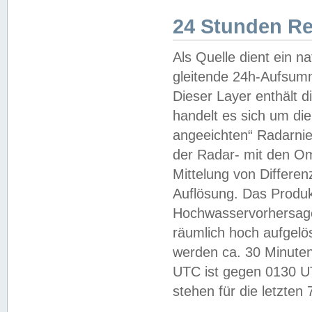
24 Stunden R
Als Quelle dient ein n
gleitende 24h-Aufsum
Dieser Layer enthält
handelt es sich um di
angeeichten“ Radarnie
der Radar- mit den O
Mittelung von Differe
Auflösung. Das Produk
Hochwasservorhersagez
räumlich hoch aufgelö
werden ca. 30 Minuten
UTC ist gegen 0130 UTC
stehen für die letzten