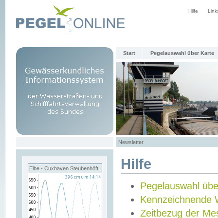
Hilfe
Link
Start
Pegelauswahl über Karte
Newsletter
Hilfe
Elbe - Cuxhaven Steubenhöft
Pegelauswahl übe
Kennzeichnende 
Zeitbezug der Me