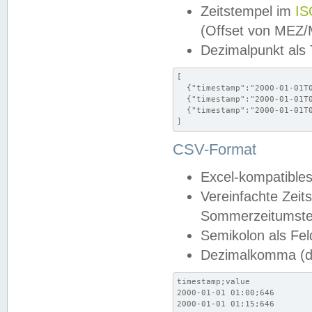
Zeitstempel im
IS
(Offset von MEZ
Dezimalpunkt als
[

  {"timestamp":"2000-01-01T0
  {"timestamp":"2000-01-01T0
  {"timestamp":"2000-01-01T0
]
CSV-Format
Excel-kompatibles
Vereinfachte Zeit
Sommerzeitumstel
Semikolon als Fel
Dezimalkomma (de
timestamp;value

2000-01-01 01:00;646

2000-01-01 01:15;646
