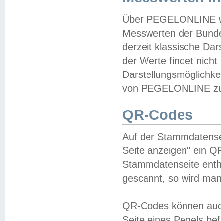
Über PEGELONLINE wer
Messwerten der Bundes
derzeit klassische Da
der Werte findet nicht 
Darstellungsmöglichkei
von PEGELONLINE zu 
QR-Codes
Auf der Stammdatensei
Seite anzeigen" ein Q
Stammdatenseite enthä
gescannt, so wird man
QR-Codes können auc
Seite eines Pegels be