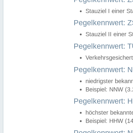
Stauziel I einer S
Pegelkennwert: Z
Stauziel II einer 
Pegelkennwert:
Verkehrsgesichert
Pegelkennwert:
niedrigster bekan
Beispiel: NNW (3
Pegelkennwert:
höchster bekannt
Beispiel: HHW (1
Pegelkennwert: 