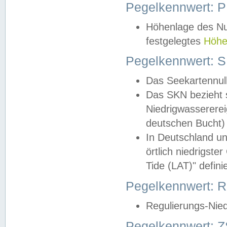
Pegelkennwert: 
Höhenlage des Nul
festgelegtes
Höhe
Pegelkennwert: 
Das Seekartennull
Das SKN bezieht s
Niedrigwassererei
deutschen Bucht) 
In Deutschland un
örtlich niedrigst
Tide (LAT)" definie
Pegelkennwert:
Regulierungs-Nie
Pegelkennwert: Z