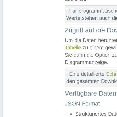
ℹ️ Für programmatisch
Werte stehen auch d
Zugriff auf die D
Um die Daten herunter
Tabelle
zu einem gewün
Sie dann die Option z
Diagrammanzeige.
ℹ️ Eine detaillierte
Schr
den gesamten Downlo
Verfügbare Daten
JSON-Format
Strukturiertes Da