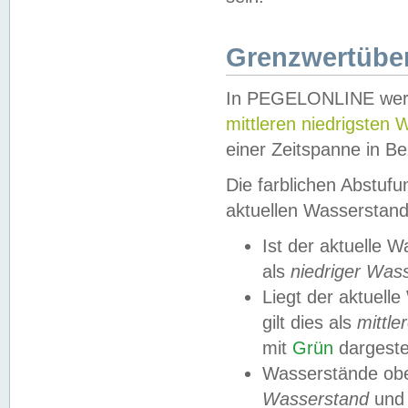
Grenzwertüber
In PEGELONLINE werde
mittleren niedrigsten
einer Zeitspanne in Be
Die farblichen Abstuf
aktuellen Wasserstand
Ist der aktuelle 
als
niedriger Was
Liegt der aktue
gilt dies als
mittle
mit
Grün
dargestel
Wasserstände obe
Wasserstand
und