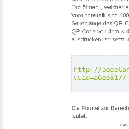
Tab öffnen", welcher 
Voreingestellt sind 4
Seitenlänge des QR-C
QR-Code von 4cm × 4c
ausdrucken, so setzt 
http://pegelo
uuid=a6ee8177
Die Formel zur Berech
lautet:
			(DPI × Druckkantenlänge in cm) ÷ 2,54 = Kantenlänge in Pixel
