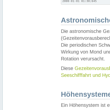
2000-01-01 01:30;645
Astronomische
Die astronomische Gez
(Gezeitenvorausberec
Die periodischen Schw
Wirkung von Mond und
Rotation verursacht.
Diese
Gezeitenvorau
Seeschifffahrt und Hy
Höhensystem
Ein Höhensystem ist e