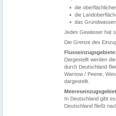
die oberflächlich
die Landoberfläc
das Grundwasser
Jedes Gewässer hat se
Die Grenze des Einzug
Flusseinzugsgebiete
Dargestellt werden die
durch Deutschland fli
Warnow / Peene, Weser
dargestellt.
Meereseinzugsgebiet
In Deutschland gibt 
Deutschland fließt n