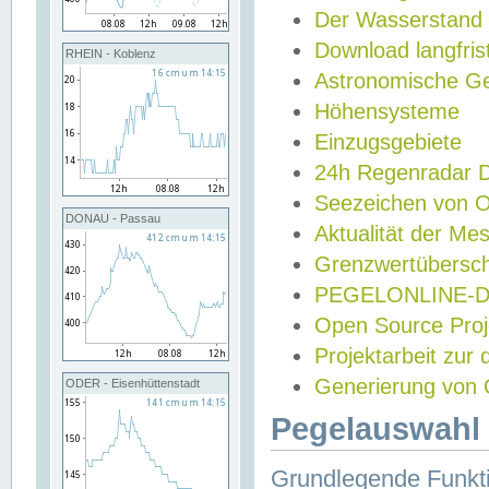
Der Wasserstand
Download langfris
RHEIN - Koblenz
Astronomische Gez
Höhensysteme
Einzugsgebiete
24h Regenradar
Seezeichen von 
DONAU - Passau
Aktualität der Me
Grenzwertübersch
PEGELONLINE-Di
Open Source Projek
Projektarbeit zur
Generierung von 
ODER - Eisenhüttenstadt
Pegelauswahl 
Grundlegende Funkti