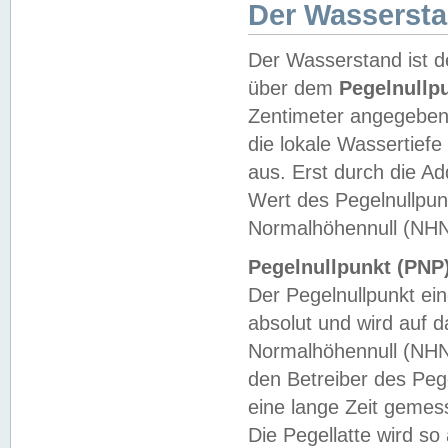
Der Wasserst
Der Wasserstand ist d
über dem
Pegelnullp
Zentimeter angegeben
die lokale Wassertie
aus. Erst durch die A
Wert des Pegelnullpun
Normalhöhennull (NHN
Pegelnullpunkt (PNP)
Der Pegelnullpunkt ei
absolut und wird auf
Normalhöhennull (NHN
den Betreiber des Pege
eine lange Zeit geme
Die Pegellatte wird s