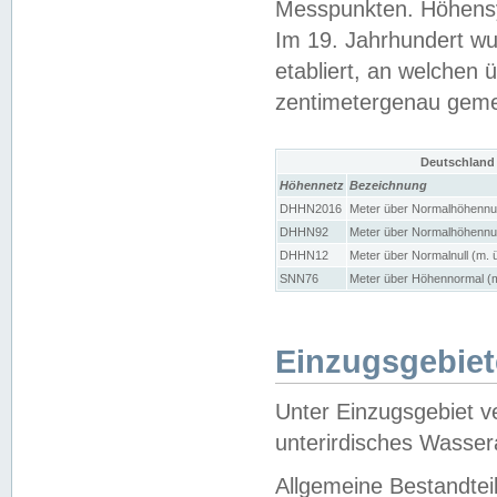
Messpunkten. Höhensy
Im 19. Jahrhundert wu
etabliert, an welchen 
zentimetergenau gem
Deutschland
Höhennetz
Bezeichnung
DHHN2016
Meter über Normalhöhennul
DHHN92
Meter über Normalhöhennul
DHHN12
Meter über Normalnull (m. 
SNN76
Meter über Höhennormal (m
Einzugsgebiet
Unter Einzugsgebiet v
unterirdisches Wasser
Allgemeine Bestandtei