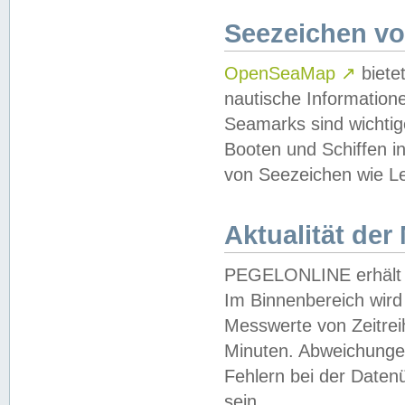
Seezeichen v
OpenSeaMap
↗
biete
nautische Information
Seamarks sind wichtig
Booten und Schiffen i
von Seezeichen wie Le
Aktualität der
PEGELONLINE erhält u
Im Binnenbereich wird 
Messwerte von Zeitreih
Minuten. Abweichungen
Fehlern bei der Daten
sein.