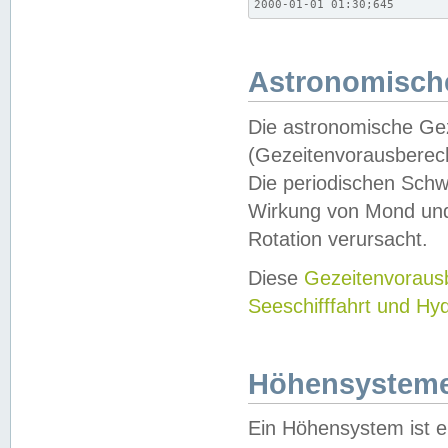
2000-01-01 01:30;645
Astronomische
Die astronomische Gez
(Gezeitenvorausberec
Die periodischen Schw
Wirkung von Mond und
Rotation verursacht.
Diese
Gezeitenvorau
Seeschifffahrt und Hy
Höhensystem
Ein Höhensystem ist e