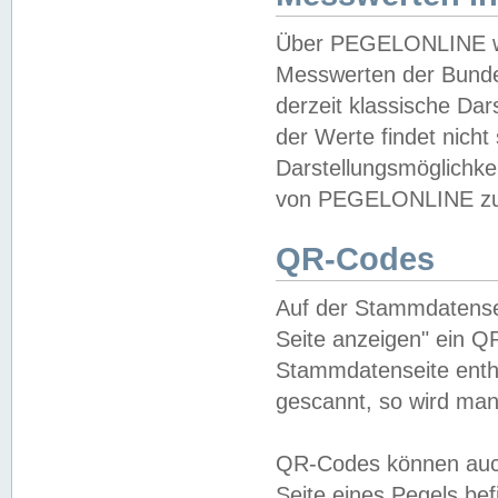
Über PEGELONLINE wer
Messwerten der Bundes
derzeit klassische Da
der Werte findet nicht 
Darstellungsmöglichkei
von PEGELONLINE zu 
QR-Codes
Auf der Stammdatensei
Seite anzeigen" ein Q
Stammdatenseite enthä
gescannt, so wird man
QR-Codes können auc
Seite eines Pegels be