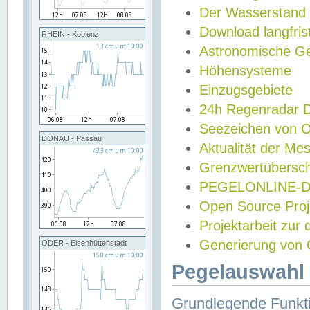
Der Wasserstand
Download langfris
RHEIN - Koblenz
Astronomische Gez
Höhensysteme
Einzugsgebiete
24h Regenradar
Seezeichen von 
DONAU - Passau
Aktualität der Me
Grenzwertübersch
PEGELONLINE-Di
Open Source Projek
Projektarbeit zur
Generierung von 
ODER - Eisenhüttenstadt
Pegelauswahl 
Grundlegende Funkti