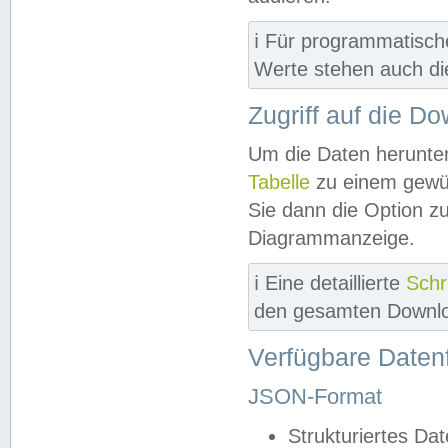
ℹ️ Für programmatisch
Werte stehen auch d
Zugriff auf die D
Um die Daten herunter
Tabelle
zu einem gewün
Sie dann die Option z
Diagrammanzeige.
ℹ️ Eine detaillierte
Schr
den gesamten Downlo
Verfügbare Daten
JSON-Format
Strukturiertes Da