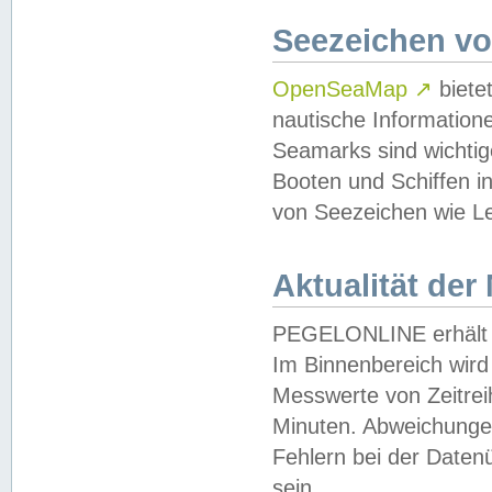
Seezeichen v
OpenSeaMap
↗
biete
nautische Information
Seamarks sind wichtig
Booten und Schiffen i
von Seezeichen wie Le
Aktualität der
PEGELONLINE erhält u
Im Binnenbereich wird 
Messwerte von Zeitreih
Minuten. Abweichungen
Fehlern bei der Daten
sein.