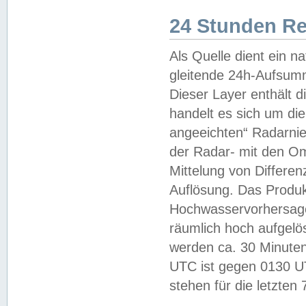
24 Stunden R
Als Quelle dient ein n
gleitende 24h-Aufsum
Dieser Layer enthält
handelt es sich um di
angeeichten“ Radarnie
der Radar- mit den O
Mittelung von Differe
Auflösung. Das Produk
Hochwasservorhersagez
räumlich hoch aufgelö
werden ca. 30 Minuten
UTC ist gegen 0130 UTC
stehen für die letzten