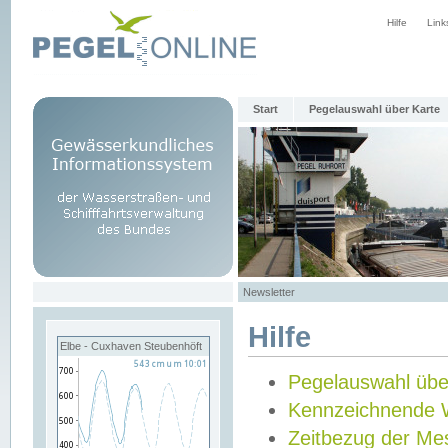
Hilfe
Link
Start
Pegelauswahl über Karte
Newsletter
Hilfe
Elbe - Cuxhaven Steubenhöft
Pegelauswahl übe
Kennzeichnende 
Zeitbezug der Me