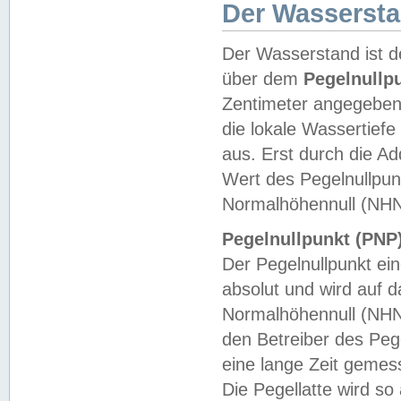
Der Wasserst
Der Wasserstand ist d
über dem
Pegelnullp
Zentimeter angegeben
die lokale Wassertie
aus. Erst durch die A
Wert des Pegelnullpun
Normalhöhennull (NHN
Pegelnullpunkt (PNP)
Der Pegelnullpunkt ei
absolut und wird auf
Normalhöhennull (NHN
den Betreiber des Pege
eine lange Zeit geme
Die Pegellatte wird s