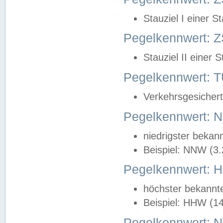
Stauziel I einer S
Pegelkennwert: Z
Stauziel II einer 
Pegelkennwert:
Verkehrsgesichert
Pegelkennwert:
niedrigster bekan
Beispiel: NNW (3
Pegelkennwert:
höchster bekannt
Beispiel: HHW (1
Pegelkennwert: 