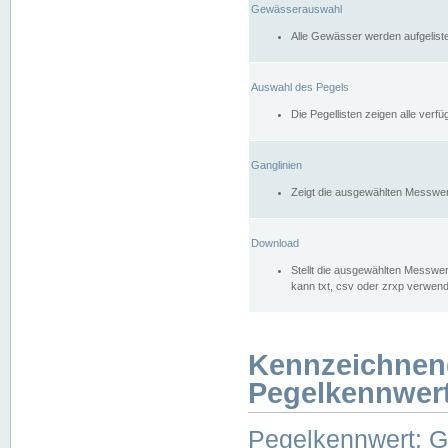
Gewässerauswahl
Alle Gewässer werden aufgelist
Auswahl des Pegels
Die Pegellisten zeigen alle ver
Ganglinien
Zeigt die ausgewählten Messwer
Download
Stellt die ausgewählten Messwer
kann txt, csv oder zrxp verwen
Kennzeichnen
Pegelkennwer
Pegelkennwert: 