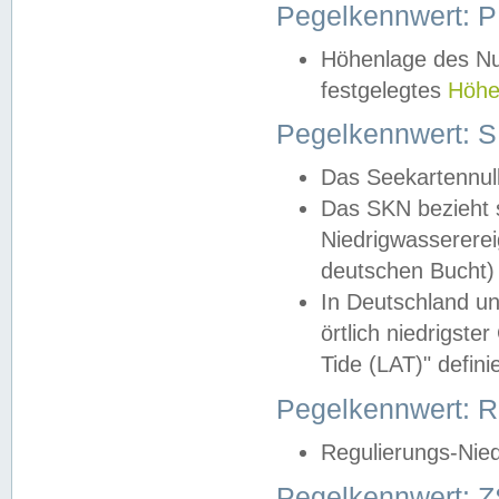
Pegelkennwert: 
Höhenlage des Nul
festgelegtes
Höhe
Pegelkennwert: 
Das Seekartennull
Das SKN bezieht s
Niedrigwassererei
deutschen Bucht) 
In Deutschland un
örtlich niedrigst
Tide (LAT)" definie
Pegelkennwert:
Regulierungs-Nie
Pegelkennwert: Z