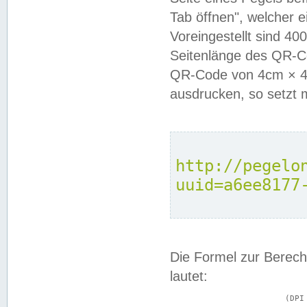
Tab öffnen", welcher 
Voreingestellt sind 4
Seitenlänge des QR-C
QR-Code von 4cm × 4c
ausdrucken, so setzt 
http://pegelo
uuid=a6ee8177
Die Formel zur Berech
lautet:
			(DPI × Druckkantenlänge in cm) ÷ 2,54 = Kantenlänge in Pixel
