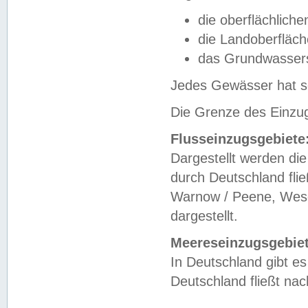
die oberflächlich
die Landoberfläc
das Grundwasser
Jedes Gewässer hat se
Die Grenze des Einzug
Flusseinzugsgebiete
Dargestellt werden die
durch Deutschland fli
Warnow / Peene, Weser
dargestellt.
Meereseinzugsgebiet
In Deutschland gibt 
Deutschland fließt n