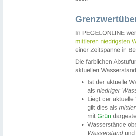
Grenzwertüber
In PEGELONLINE werde
mittleren niedrigsten
einer Zeitspanne in Be
Die farblichen Abstuf
aktuellen Wasserstand
Ist der aktuelle 
als
niedriger Was
Liegt der aktue
gilt dies als
mittle
mit
Grün
dargestel
Wasserstände obe
Wasserstand
und