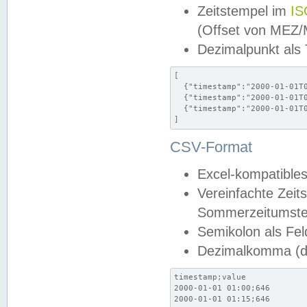
Zeitstempel im
IS
(Offset von MEZ
Dezimalpunkt als
[

  {"timestamp":"2000-01-01T0
  {"timestamp":"2000-01-01T0
  {"timestamp":"2000-01-01T0
]
CSV-Format
Excel-kompatibles
Vereinfachte Zeit
Sommerzeitumstel
Semikolon als Fel
Dezimalkomma (de
timestamp;value

2000-01-01 01:00;646

2000-01-01 01:15;646
