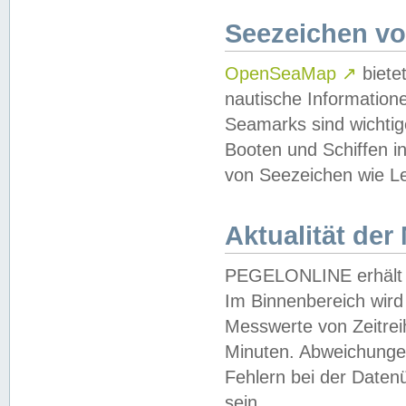
Seezeichen v
OpenSeaMap
↗
biete
nautische Information
Seamarks sind wichtig
Booten und Schiffen i
von Seezeichen wie Le
Aktualität der
PEGELONLINE erhält u
Im Binnenbereich wird 
Messwerte von Zeitreih
Minuten. Abweichungen
Fehlern bei der Daten
sein.