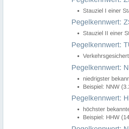
Stauziel I einer S
Pegelkennwert: Z
Stauziel II einer 
Pegelkennwert:
Verkehrsgesichert
Pegelkennwert:
niedrigster bekan
Beispiel: NNW (3
Pegelkennwert:
höchster bekannt
Beispiel: HHW (1
Pegelkennwert: 