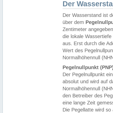
Der Wasserst
Der Wasserstand ist d
über dem
Pegelnullp
Zentimeter angegeben
die lokale Wassertie
aus. Erst durch die A
Wert des Pegelnullpun
Normalhöhennull (NHN
Pegelnullpunkt (PNP)
Der Pegelnullpunkt ei
absolut und wird auf
Normalhöhennull (NHN
den Betreiber des Pege
eine lange Zeit geme
Die Pegellatte wird s