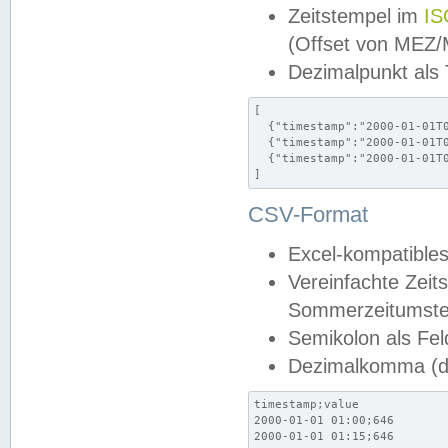
Zeitstempel im
IS
(Offset von MEZ
Dezimalpunkt als
[

  {"timestamp":"2000-01-01T0
  {"timestamp":"2000-01-01T0
  {"timestamp":"2000-01-01T0
]
CSV-Format
Excel-kompatibles
Vereinfachte Zeit
Sommerzeitumstel
Semikolon als Fel
Dezimalkomma (de
timestamp;value

2000-01-01 01:00;646

2000-01-01 01:15;646
