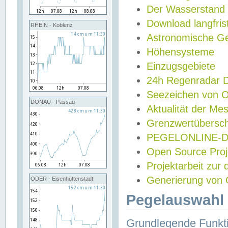
Der Wasserstand
Download langfris
RHEIN - Koblenz
Astronomische Gez
Höhensysteme
Einzugsgebiete
24h Regenradar
Seezeichen von 
DONAU - Passau
Aktualität der Me
Grenzwertübersch
PEGELONLINE-Di
Open Source Projek
Projektarbeit zur
Generierung von 
ODER - Eisenhüttenstadt
Pegelauswahl 
Grundlegende Funkti