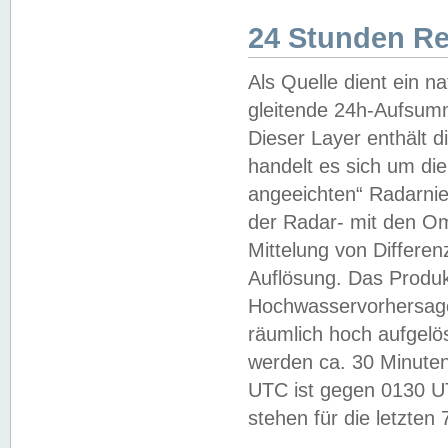
24 Stunden R
Als Quelle dient ein n
gleitende 24h-Aufsum
Dieser Layer enthält
handelt es sich um di
angeeichten“ Radarnie
der Radar- mit den O
Mittelung von Differe
Auflösung. Das Produk
Hochwasservorhersagez
räumlich hoch aufgelö
werden ca. 30 Minuten
UTC ist gegen 0130 UTC
stehen für die letzten