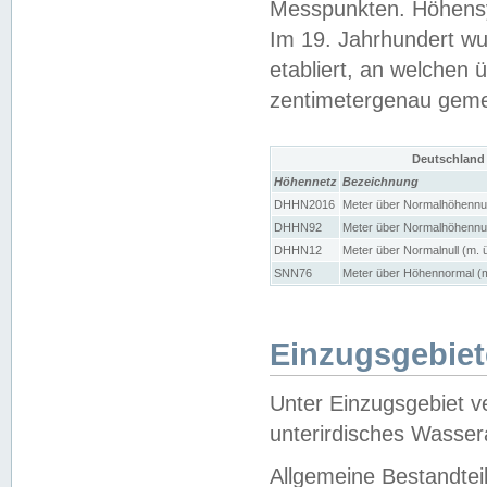
Messpunkten. Höhensy
Im 19. Jahrhundert wu
etabliert, an welchen 
zentimetergenau gem
Deutschland
Höhennetz
Bezeichnung
DHHN2016
Meter über Normalhöhennul
DHHN92
Meter über Normalhöhennul
DHHN12
Meter über Normalnull (m. 
SNN76
Meter über Höhennormal (m
Einzugsgebiet
Unter Einzugsgebiet v
unterirdisches Wasser
Allgemeine Bestandtei