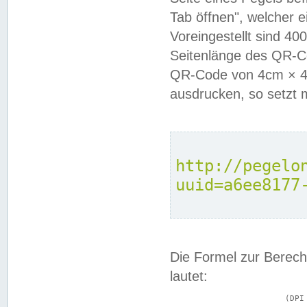
Tab öffnen", welcher 
Voreingestellt sind 4
Seitenlänge des QR-C
QR-Code von 4cm × 4c
ausdrucken, so setzt 
http://pegelo
uuid=a6ee8177
Die Formel zur Berech
lautet:
			(DPI × Druckkantenlänge in cm) ÷ 2,54 = Kantenlänge in Pixel
