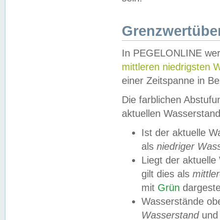
Grenzwertüber
In PEGELONLINE werde
mittleren niedrigsten
einer Zeitspanne in Be
Die farblichen Abstuf
aktuellen Wasserstand
Ist der aktuelle 
als
niedriger Was
Liegt der aktue
gilt dies als
mittle
mit
Grün
dargestel
Wasserstände obe
Wasserstand
und