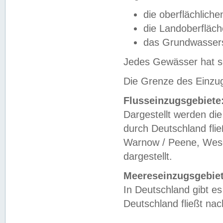
die oberflächlich
die Landoberfläc
das Grundwasser
Jedes Gewässer hat se
Die Grenze des Einzug
Flusseinzugsgebiete
Dargestellt werden die
durch Deutschland fli
Warnow / Peene, Weser
dargestellt.
Meereseinzugsgebiet
In Deutschland gibt 
Deutschland fließt n