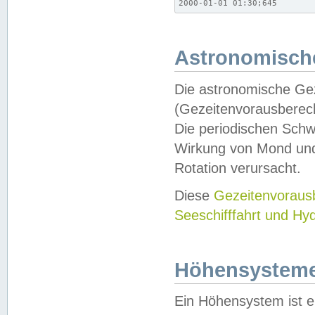
2000-01-01 01:30;645
Astronomische
Die astronomische Gez
(Gezeitenvorausberec
Die periodischen Schw
Wirkung von Mond und
Rotation verursacht.
Diese
Gezeitenvorau
Seeschifffahrt und Hy
Höhensystem
Ein Höhensystem ist e