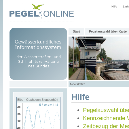
Hilfe
Link
Start
Pegelauswahl über Karte
Newsletter
Hilfe
Elbe - Cuxhaven Steubenhöft
Pegelauswahl übe
Kennzeichnende 
Zeitbezug der Me