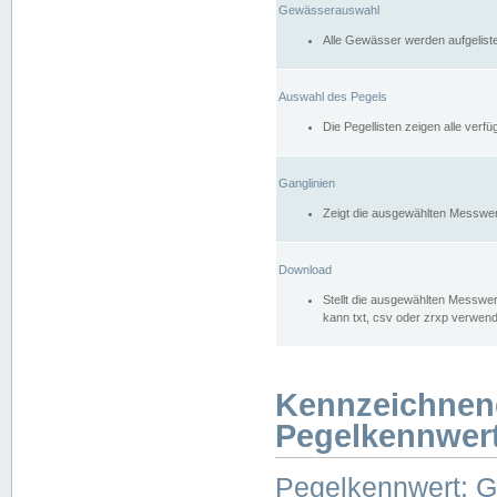
Gewässerauswahl
Alle Gewässer werden aufgelist
Auswahl des Pegels
Die Pegellisten zeigen alle ver
Ganglinien
Zeigt die ausgewählten Messwer
Download
Stellt die ausgewählten Messwer
kann txt, csv oder zrxp verwen
Kennzeichnen
Pegelkennwer
Pegelkennwert: 