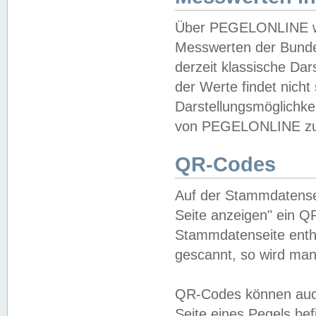
Über PEGELONLINE wer
Messwerten der Bundes
derzeit klassische Da
der Werte findet nicht 
Darstellungsmöglichkei
von PEGELONLINE zu 
QR-Codes
Auf der Stammdatensei
Seite anzeigen" ein Q
Stammdatenseite enthä
gescannt, so wird man
QR-Codes können auc
Seite eines Pegels be