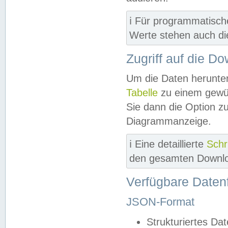
ℹ️ Für programmatisch
Werte stehen auch d
Zugriff auf die D
Um die Daten herunter
Tabelle
zu einem gewün
Sie dann die Option z
Diagrammanzeige.
ℹ️ Eine detaillierte
Schr
den gesamten Downlo
Verfügbare Daten
JSON-Format
Strukturiertes Da