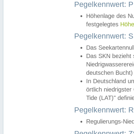
Pegelkennwert: 
Höhenlage des Nul
festgelegtes
Höhe
Pegelkennwert: 
Das Seekartennull
Das SKN bezieht s
Niedrigwassererei
deutschen Bucht) 
In Deutschland un
örtlich niedrigst
Tide (LAT)" definie
Pegelkennwert:
Regulierungs-Nie
Pegelkennwert: Z