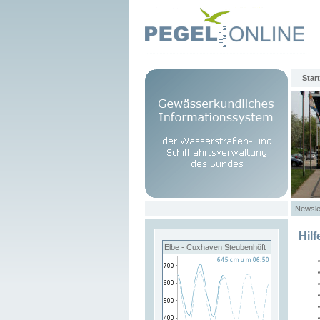
Start
Newsle
Hilf
Elbe - Cuxhaven Steubenhöft