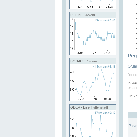
RHEIN - Koblenz
Peg
DONAU - Passau
Grund
über 
Ist Ja
ersche
Die Ze
ODER - Eisenhüttenstadt
Para