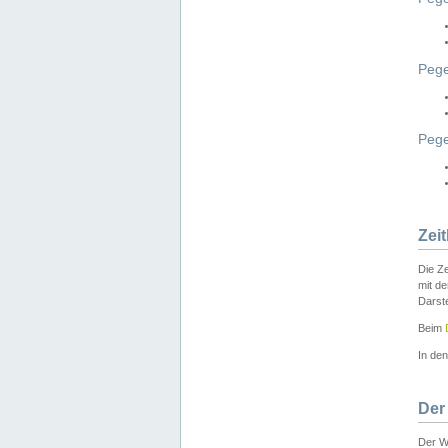
Pege
Peg
Zei
Die Ze
mit d
Darst
Beim
In de
Der
Der W