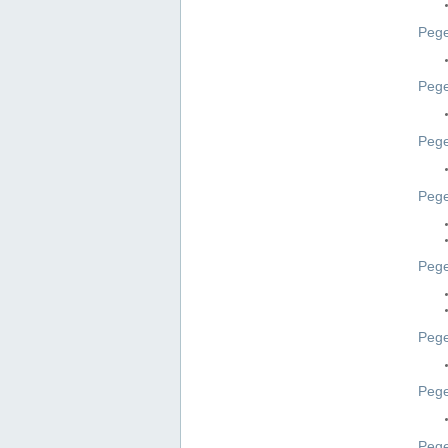
Pege
Pege
Peg
Pege
Pege
Pege
Pege
Peg