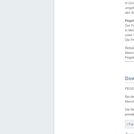
in Ze
umgeb
des W
Pegel
Der P
in Me
unter
Die Pe
Beisp
Wasse
Pegeln
Dow
PEGEL
Bei d
Messf
Die M
jeweil
ℹ️ F