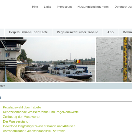
Hilfe
Links
Impressum
Nutzungsbedingungen
Datenschutz
Pegelauswahl über Karte
Pegelauswahl über Tabelle
Abo
Down
tter
e
Pegelauswahl über Tabelle
Kennzeichnende Wasserstände und Pegelkennwerte
Zeitbezug der Messwerte
Der Wasserstand
Download langfristiger Wasserstände und Abflüsse
Astronomische Gezeitenganglinie (Astrotide)