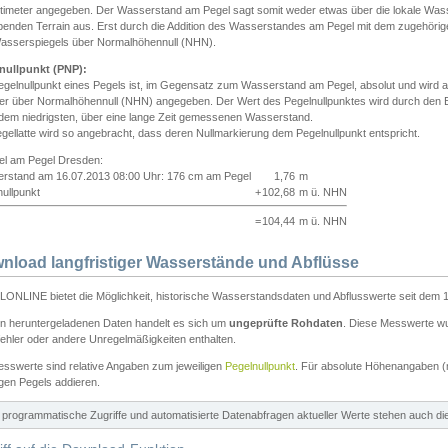
ntimeter angegeben. Der Wasserstand am Pegel sagt somit weder etwas über die lokale Wa
enden Terrain aus. Erst durch die Addition des Wasserstandes am Pegel mit dem zugehörig
asserspiegels über Normalhöhennull (NHN).
nullpunkt (PNP):
egelnullpunkt eines Pegels ist, im Gegensatz zum Wasserstand am Pegel, absolut und wir
ter über Normalhöhennull (NHN) angegeben. Der Wert des Pegelnullpunktes wird durch den Bet
 dem niedrigsten, über eine lange Zeit gemessenen Wasserstand.
gellatte wird so angebracht, dass deren Nullmarkierung dem Pegelnullpunkt entspricht.
iel am Pegel Dresden:
rstand am 16.07.2013 08:00 Uhr: 176 cm am Pegel
1,76
m
ullpunkt
+
102,68
m ü. NHN
=
104,44
m ü. NHN
nload langfristiger Wasserstände und Abflüsse
ONLINE bietet die Möglichkeit, historische Wasserstandsdaten und Abflusswerte seit dem 1
en heruntergeladenen Daten handelt es sich um
ungeprüfte Rohdaten
. Diese Messwerte wur
ehler oder andere Unregelmäßigkeiten enthalten.
esswerte sind relative Angaben zum jeweiligen
Pegelnullpunkt
. Für absolute Höhenangaben 
igen Pegels addieren.
ür programmatische Zugriffe und automatisierte Datenabfragen aktueller Werte stehen auch d