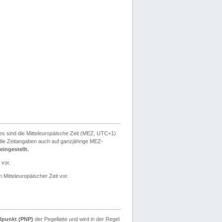
ies sind die Mitteleuropäische Zeit (MEZ, UTC+1)
ie Zeitangaben auch auf ganzjährige MEZ-
ingestellt.
 vor.
 Mitteleuropäischer Zeit vor.
lpunkt (PNP)
der Pegellatte und wird in der Regel