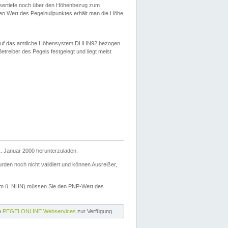
ssertiefe noch über den Höhenbezug zum
en Wert des Pegelnullpunktes erhält man die Höhe
d auf das amtliche Höhensystem DHHN92 bezogen
reiber des Pegels festgelegt und liegt meist
. Januar 2000 herunterzuladen.
den noch nicht validiert und können Ausreißer,
(m ü. NHN) müssen Sie den PNP-Wert des
ie
PEGELONLINE Webservices
zur Verfügung.