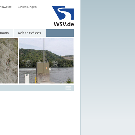
hinweise
Einstellungen
loads
Webservices