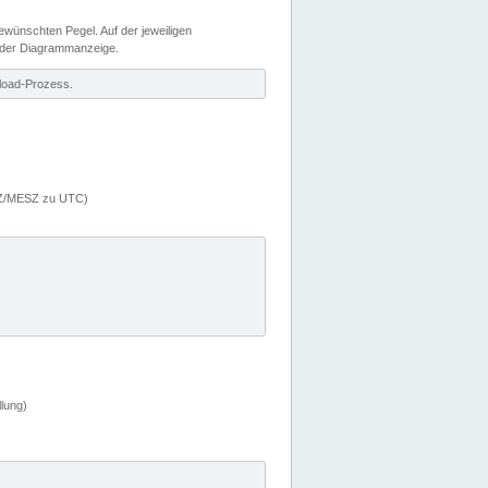
wünschten Pegel. Auf der jeweiligen
 der Diagrammanzeige.
load-Prozess.
MEZ/MESZ zu UTC)
lung)