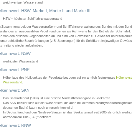
gleichwertiger Wasserstand
lkennwert: HSW, Marke I, Marke II und Marke III
HSW – höchster Schifffahrtswasserstand
in Zusammenarbeit der Wasserstraßen- und Schifffahrtsverwaltung des Bundes mit den Bund
standes an ausgewählten Pegeln und dienen als Richtwerte für den Betrieb der Schifffahrt. 
n von den örtlichen Gegebenheiten ab und sind von Gewässer zu Gewässer unterschiedlich
 unterschiedliche Beschränkungen (z.B. Sperrungen) für die Schifffahrt im jeweiligen Gewäss
schreitung wieder aufgehoben.
lkennwert: NSW
niedrigster Wasserstand
lkennwert: PNP
Höhenlage des Nullpunktes der Pegellatte bezogen auf ein amtlich festgelegtes
Höhensys
Wasserstand
.
lkennwert: SKN
Das Seekartennull (SKN) ist eine örtliche Mindesttiefenangabe in Seekarten.
Das SKN bezieht sich auf die Wassertiefe, die auch bei extemen Niedrigwasserereignissen
deutschen Bucht) kaum noch unterschritten wird.
In Deutschland und den Nordsee-Staaten ist das Seekartennull seit 2005 als örtlich nie
Astronomical Tide (LAT)" definiert.
lkennwert: RNW