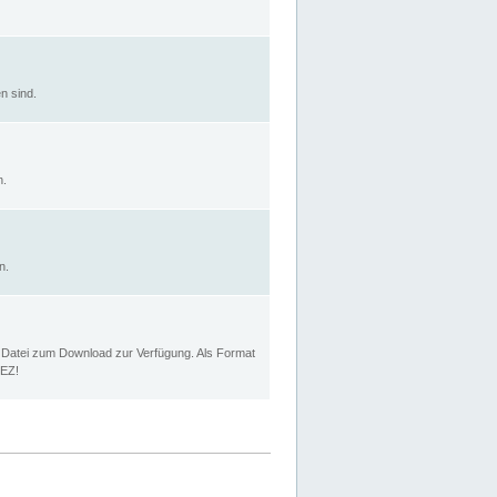
n sind.
n.
n.
p Datei zum Download zur Verfügung. Als Format
MEZ!