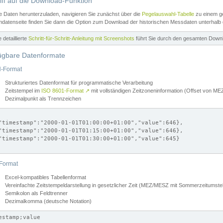
iff auf die Download-Funktion
e Daten herunterzuladen, navigieren Sie zunächst über die
Pegelauswahl-Tabelle
zu einem ge
datenseite finden Sie dann die Option zum Download der historischen Messdaten unterhalb
ne detaillierte
Schritt-für-Schritt-Anleitung mit Screenshots
führt Sie durch den gesamten Down
ügbare Datenformate
-Format
Strukturiertes Datenformat für programmatische Verarbeitung
Zeitstempel im
ISO 8601-Format
↗
mit vollständigen Zeitzoneninformation (Offset von 
Dezimalpunkt als Trennzeichen
"timestamp":"2000-01-01T01:00:00+01:00","value":646},

"timestamp":"2000-01-01T01:15:00+01:00","value":646},

"timestamp":"2000-01-01T01:30:00+01:00","value":645}

Format
Excel-kompatibles Tabellenformat
Vereinfachte Zeitstempeldarstellung in gesetzlicher Zeit (MEZ/MESZ mit Sommerzeitumstel
Semikolon als Feldtrenner
Dezimalkomma (deutsche Notation)
estamp;value
