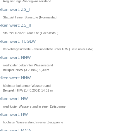
Regulierungs-Niedrigwasserstand
lkennwert: ZS_I
Stauziel I einer Staustufe (Normalstau)
lkennwert: ZS_II
Stauziel II einer Staustufe (Höchststau)
elkennwert: TUGLW
Verkehrsgesicherte Fahrrinnentiefe unter GlW (Tiefe unter GlW)
lkennwert: NNW
niedrigster bekannter Wasserstand
Beispiel: NNW (3.2.1942) 9,30 m
lkennwert: HHW
höchster bekannter Wasserstand
Beispiel: HHW (14.8.2001) 14,31 m
lkennwert: NW
niedrigster Wasserstand in einer Zeitspanne
lkennwert: HW
höchster Wasserstand in einer Zeitspanne
elkennwert: MNW