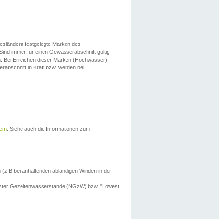
esländern festgelegte Marken des
Sind immer für einen Gewässerabschnitt gültig.
. Bei Erreichen dieser Marken (Hochwasser)
erabschnitt in Kraft bzw. werden bei
tem
. Siehe auch die Informationen zum
 (z.B bei anhaltenden ablandigen Winden in der
drigster Gezeitenwasserstande (NGzW) bzw. "Lowest