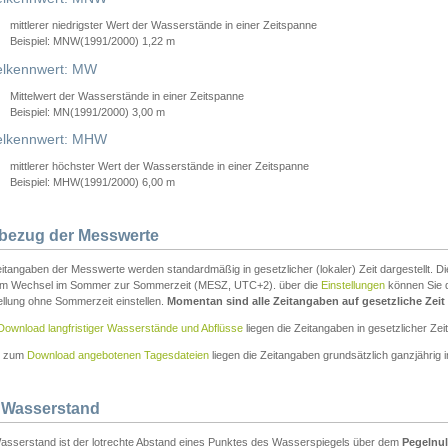
mittlerer niedrigster Wert der Wasserstände in einer Zeitspanne
Beispiel: MNW(1991/2000) 1,22 m
lkennwert: MW
Mittelwert der Wasserstände in einer Zeitspanne
Beispiel: MN(1991/2000) 3,00 m
elkennwert: MHW
mittlerer höchster Wert der Wasserstände in einer Zeitspanne
Beispiel: MHW(1991/2000) 6,00 m
tbezug der Messwerte
itangaben der Messwerte werden standardmäßig in gesetzlicher (lokaler) Zeit dargestellt. D
em Wechsel im Sommer zur Sommerzeit (MESZ, UTC+2). über die
Einstellungen
können Sie d
ellung ohne Sommerzeit einstellen.
Momentan sind alle Zeitangaben auf gesetzliche Zeit e
Download langfristiger Wasserstände und Abflüsse
liegen die Zeitangaben in gesetzlicher Zeit
n zum
Download angebotenen Tagesdateien
liegen die Zeitangaben grundsätzlich ganzjährig in
 Wasserstand
asserstand ist der lotrechte Abstand eines Punktes des Wasserspiegels über dem
Pegelnul