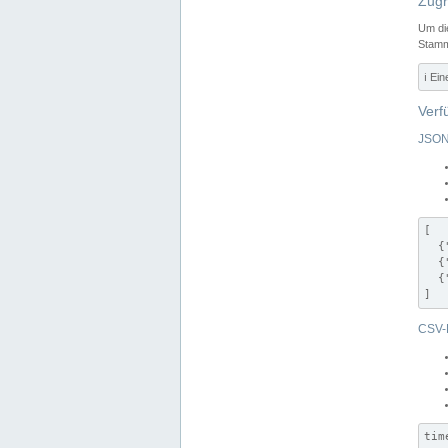
Zugr
Um di
Stamm
ℹ️ Ei
Verf
JSON
[

  {
  {
  {
]
CSV-
tim