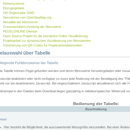
Höhensysteme
Einzugsgebiete
24h Regenradar DWD
Seezeichen von OpenSeaMap.org
Aktualität der Messwerte
Grenzwertüberschreitung der Messwerte
PEGELONLINE-Dienste
Open Source Projekt für die interaktive Online Visualisierung
Projektarbeit zur dynamischen Visualisierung von Messwerten
Generierung von QR-Codes für Pegelstammdatenseiten
elauswahl über Tabelle
legende Funktionsweise der Tabelle
die Tabelle können Pegel gefunden werden und deren Messwerte heruntergeladen oder visuali
vascript deaktiviert oder nicht verfügbar so muss jede Änderung mit der Bestätigung des "Filt
int nur bei deaktiviertem Javascript. Bei eingeschaltetem Javascript aktualisieren sich alle 
itstempel in den Dateien beim Download liegen ganzjährig in mitteleuropäischer Winterzeit vo
Bedienung der Tabelle:
Beschreibung
meter
Hier besteht die Möglichkeit, die auszuwertende Messgröße einzustellen. Bei einer Ände