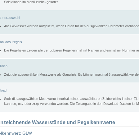
Selektionen im Menü zurückgesetzt.
sserauswahl
Alle Gewässer werden aufgelistet, wenn Daten für den ausgewählten Parameter vorhande
ahl des Pegels
Die Pegellisten zeigen alle verfügbaren Pegel einmal mit Namen und einmal mit Nummer a
inien
Zeigt die ausgewählten Messwerte als Ganglinie. Es können maximal 6 ausgewählt werde
load
Stellt die ausgewählten Messwerte innerhalb eines auswählbaren Zeitbereichs in einer Zi
kann txt, csv oder zrxp verwendet werden. Die Zeitangabe in den Download-Dateien ist 
nzeichnende Wasserstände und Pegelkennwerte
lkennwert: GLW