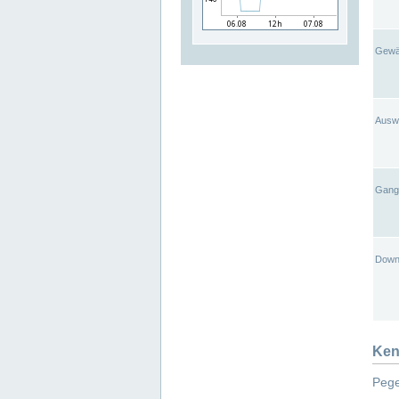
Gewä
Ausw
Gangl
Down
Ken
Pege