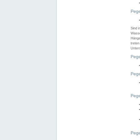
Pege
Sind 
Wasser
Hänge
treten
Unter
Pege
Pege
Pege
Pege