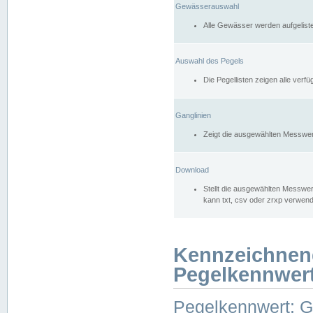
Gewässerauswahl
Alle Gewässer werden aufgelist
Auswahl des Pegels
Die Pegellisten zeigen alle ver
Ganglinien
Zeigt die ausgewählten Messwer
Download
Stellt die ausgewählten Messwer
kann txt, csv oder zrxp verwen
Kennzeichnen
Pegelkennwer
Pegelkennwert: 