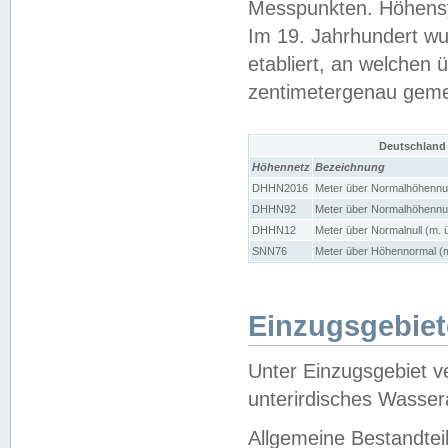
Messpunkten. Höhensy
Im 19. Jahrhundert wu
etabliert, an welchen 
zentimetergenau gem
Deutschland
Höhennetz
Bezeichnung
DHHN2016
Meter über Normalhöhennul
DHHN92
Meter über Normalhöhennul
DHHN12
Meter über Normalnull (m. 
SNN76
Meter über Höhennormal (m
Einzugsgebiet
Unter Einzugsgebiet v
unterirdisches Wasser
Allgemeine Bestandtei