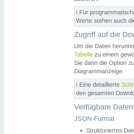
ℹ️ Für programmatisch
Werte stehen auch d
Zugriff auf die D
Um die Daten herunter
Tabelle
zu einem gewün
Sie dann die Option z
Diagrammanzeige.
ℹ️ Eine detaillierte
Schr
den gesamten Downlo
Verfügbare Daten
JSON-Format
Strukturiertes Da