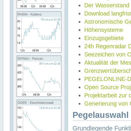
Der Wasserstand
Download langfris
RHEIN - Koblenz
Astronomische Gez
Höhensysteme
Einzugsgebiete
24h Regenradar
Seezeichen von 
DONAU - Passau
Aktualität der Me
Grenzwertübersch
PEGELONLINE-Di
Open Source Projek
Projektarbeit zur
Generierung von 
ODER - Eisenhüttenstadt
Pegelauswahl 
Grundlegende Funkti