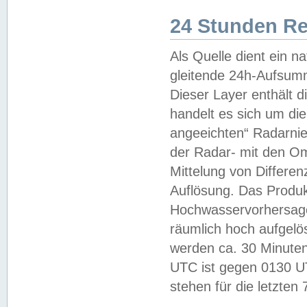
24 Stunden R
Als Quelle dient ein n
gleitende 24h-Aufsum
Dieser Layer enthält
handelt es sich um di
angeeichten“ Radarnie
der Radar- mit den O
Mittelung von Differe
Auflösung. Das Produk
Hochwasservorhersagez
räumlich hoch aufgelö
werden ca. 30 Minuten
UTC ist gegen 0130 UTC
stehen für die letzten