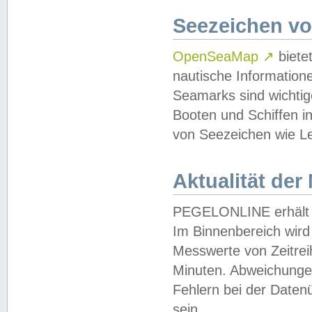
Seezeichen v
OpenSeaMap
↗
biete
nautische Information
Seamarks sind wichtig
Booten und Schiffen i
von Seezeichen wie Le
Aktualität der
PEGELONLINE erhält u
Im Binnenbereich wird 
Messwerte von Zeitreih
Minuten. Abweichungen
Fehlern bei der Daten
sein.