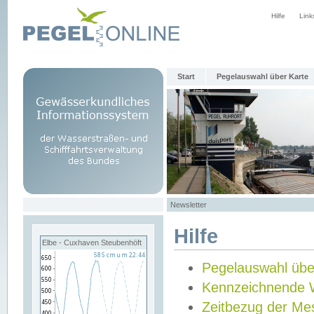
Hilfe
Link
Start
Pegelauswahl über Karte
Newsletter
Hilfe
Elbe - Cuxhaven Steubenhöft
Pegelauswahl übe
Kennzeichnende 
Zeitbezug der Me