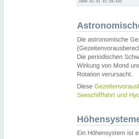
2000-01-01 01:30;645
Astronomische
Die astronomische Gez
(Gezeitenvorausberec
Die periodischen Schw
Wirkung von Mond und
Rotation verursacht.
Diese
Gezeitenvorau
Seeschifffahrt und Hy
Höhensystem
Ein Höhensystem ist e