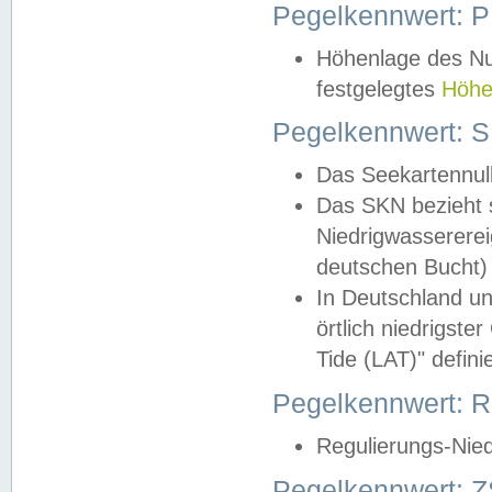
Pegelkennwert: 
Höhenlage des Nul
festgelegtes
Höhe
Pegelkennwert: 
Das Seekartennull
Das SKN bezieht s
Niedrigwassererei
deutschen Bucht) 
In Deutschland un
örtlich niedrigst
Tide (LAT)" definie
Pegelkennwert:
Regulierungs-Nie
Pegelkennwert: Z