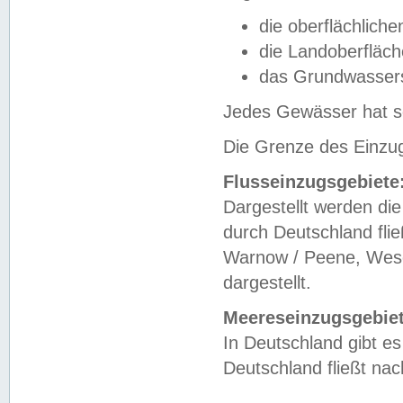
die oberflächlich
die Landoberfläc
das Grundwasser
Jedes Gewässer hat se
Die Grenze des Einzug
Flusseinzugsgebiete
Dargestellt werden die
durch Deutschland fli
Warnow / Peene, Weser
dargestellt.
Meereseinzugsgebiet
In Deutschland gibt 
Deutschland fließt n