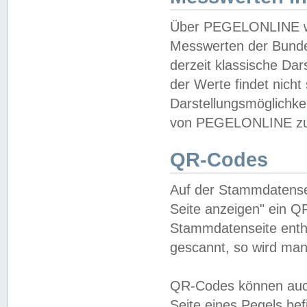
Über PEGELONLINE wer
Messwerten der Bundes
derzeit klassische Da
der Werte findet nicht 
Darstellungsmöglichkei
von PEGELONLINE zu 
QR-Codes
Auf der Stammdatensei
Seite anzeigen" ein Q
Stammdatenseite enthä
gescannt, so wird man
QR-Codes können auc
Seite eines Pegels be