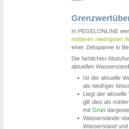
Grenzwertüber
In PEGELONLINE werde
mittleren niedrigsten
einer Zeitspanne in Be
Die farblichen Abstuf
aktuellen Wasserstand
Ist der aktuelle 
als
niedriger Was
Liegt der aktue
gilt dies als
mittle
mit
Grün
dargestel
Wasserstände obe
Wasserstand
und