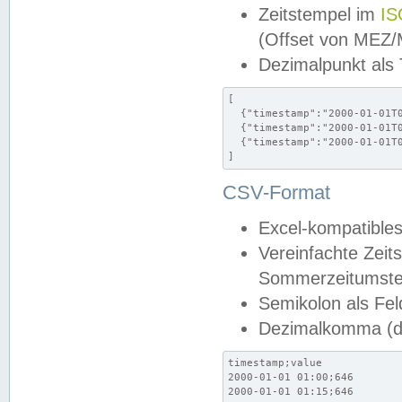
Zeitstempel im
IS
(Offset von MEZ
Dezimalpunkt als
[

  {"timestamp":"2000-01-01T0
  {"timestamp":"2000-01-01T0
  {"timestamp":"2000-01-01T0
]
CSV-Format
Excel-kompatibles
Vereinfachte Zeit
Sommerzeitumstel
Semikolon als Fel
Dezimalkomma (de
timestamp;value

2000-01-01 01:00;646

2000-01-01 01:15;646
