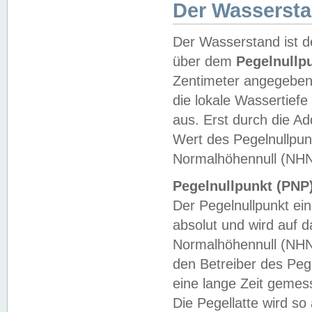
Der Wasserst
Der Wasserstand ist d
über dem
Pegelnullp
Zentimeter angegeben
die lokale Wassertie
aus. Erst durch die A
Wert des Pegelnullpun
Normalhöhennull (NHN
Pegelnullpunkt (PNP)
Der Pegelnullpunkt ei
absolut und wird auf
Normalhöhennull (NHN
den Betreiber des Pege
eine lange Zeit geme
Die Pegellatte wird s