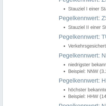
Stauziel I einer S
Pegelkennwert: Z
Stauziel II einer 
Pegelkennwert:
Verkehrsgesichert
Pegelkennwert:
niedrigster bekan
Beispiel: NNW (3
Pegelkennwert:
höchster bekannt
Beispiel: HHW (1
Pegelkennwert: 