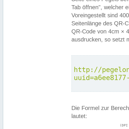
Tab öffnen", welcher 
Voreingestellt sind 4
Seitenlänge des QR-C
QR-Code von 4cm × 4c
ausdrucken, so setzt 
http://pegelo
uuid=a6ee8177
Die Formel zur Berech
lautet:
			(DPI × Druckkantenlänge in cm) ÷ 2,54 = Kantenlänge in Pixel
