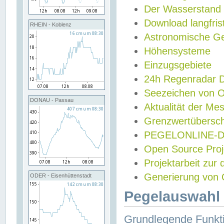
Der Wasserstand
Download langfris
RHEIN - Koblenz
Astronomische Gez
Höhensysteme
Einzugsgebiete
24h Regenradar
Seezeichen von 
DONAU - Passau
Aktualität der Me
Grenzwertübersch
PEGELONLINE-Di
Open Source Projek
Projektarbeit zur
Generierung von 
ODER - Eisenhüttenstadt
Pegelauswahl 
Grundlegende Funkti