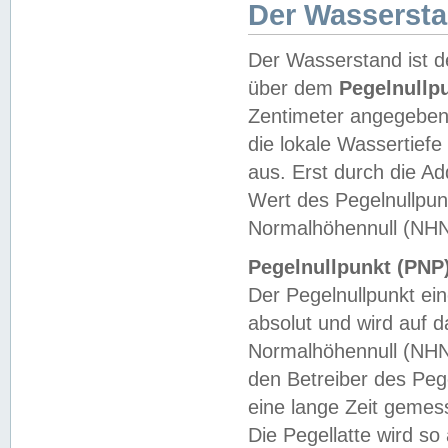
Der Wasserst
Der Wasserstand ist d
über dem
Pegelnullp
Zentimeter angegeben
die lokale Wassertie
aus. Erst durch die A
Wert des Pegelnullpun
Normalhöhennull (NHN
Pegelnullpunkt (PNP)
Der Pegelnullpunkt ei
absolut und wird auf
Normalhöhennull (NHN
den Betreiber des Pege
eine lange Zeit geme
Die Pegellatte wird s