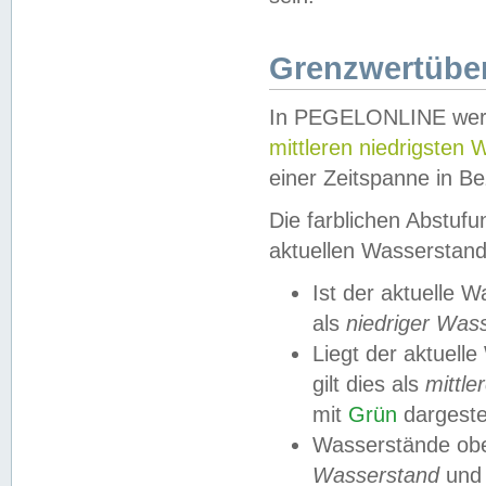
Grenzwertüber
In PEGELONLINE werde
mittleren niedrigsten
einer Zeitspanne in Be
Die farblichen Abstuf
aktuellen Wasserstand
Ist der aktuelle 
als
niedriger Was
Liegt der aktue
gilt dies als
mittle
mit
Grün
dargestel
Wasserstände obe
Wasserstand
und