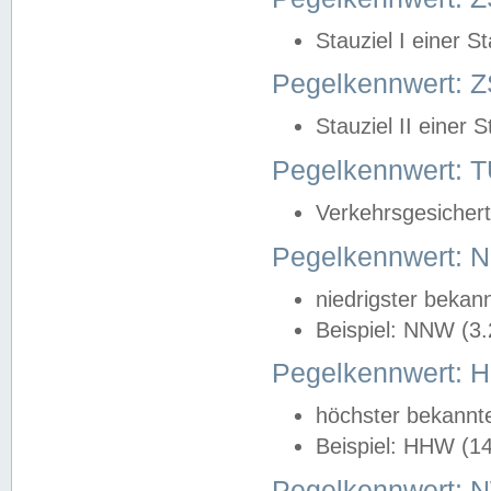
Stauziel I einer S
Pegelkennwert: Z
Stauziel II einer 
Pegelkennwert:
Verkehrsgesichert
Pegelkennwert:
niedrigster bekan
Beispiel: NNW (3
Pegelkennwert:
höchster bekannt
Beispiel: HHW (1
Pegelkennwert: 