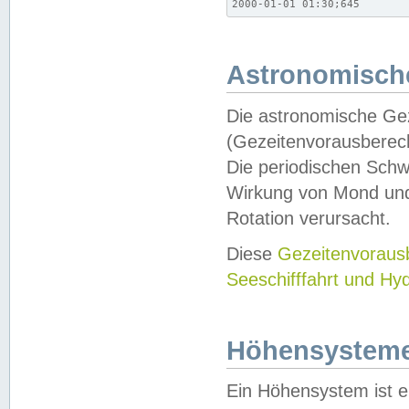
2000-01-01 01:30;645
Astronomische
Die astronomische Gez
(Gezeitenvorausberec
Die periodischen Schw
Wirkung von Mond und
Rotation verursacht.
Diese
Gezeitenvorau
Seeschifffahrt und Hy
Höhensystem
Ein Höhensystem ist e