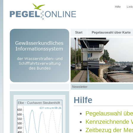
Hilfe
Link
Start
Pegelauswahl über Karte
Newsletter
Hilfe
Elbe - Cuxhaven Steubenhöft
Pegelauswahl übe
Kennzeichnende 
Zeitbezug der Me