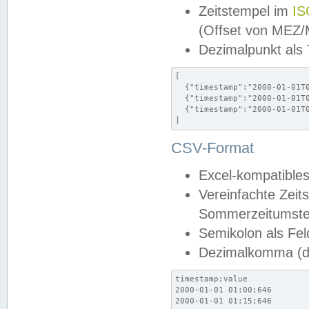
Zeitstempel im
IS
(Offset von MEZ
Dezimalpunkt als
[

  {"timestamp":"2000-01-01T0
  {"timestamp":"2000-01-01T0
  {"timestamp":"2000-01-01T0
]
CSV-Format
Excel-kompatibles
Vereinfachte Zeit
Sommerzeitumstel
Semikolon als Fel
Dezimalkomma (de
timestamp;value

2000-01-01 01:00;646

2000-01-01 01:15;646
