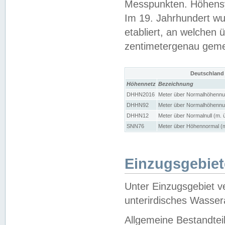
Messpunkten. Höhensy
Im 19. Jahrhundert wu
etabliert, an welchen 
zentimetergenau gem
Deutschland
Höhennetz
Bezeichnung
DHHN2016
Meter über Normalhöhennul
DHHN92
Meter über Normalhöhennul
DHHN12
Meter über Normalnull (m. 
SNN76
Meter über Höhennormal (m
Einzugsgebiet
Unter Einzugsgebiet v
unterirdisches Wasser
Allgemeine Bestandtei