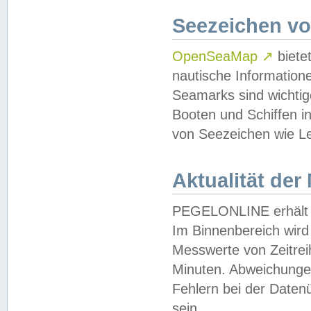
Seezeichen v
OpenSeaMap
↗
biete
nautische Information
Seamarks sind wichtig
Booten und Schiffen i
von Seezeichen wie Le
Aktualität der
PEGELONLINE erhält u
Im Binnenbereich wird 
Messwerte von Zeitreih
Minuten. Abweichungen
Fehlern bei der Daten
sein.