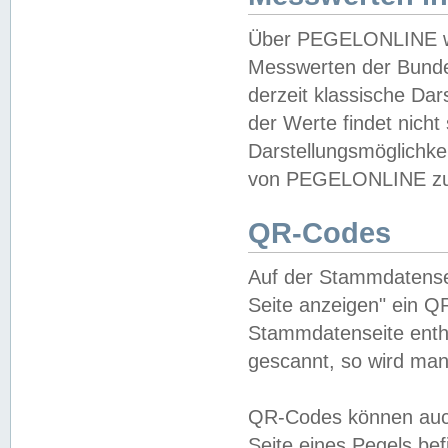
Über PEGELONLINE wer
Messwerten der Bundes
derzeit klassische Da
der Werte findet nicht 
Darstellungsmöglichkei
von PEGELONLINE zu 
QR-Codes
Auf der Stammdatensei
Seite anzeigen" ein Q
Stammdatenseite enthä
gescannt, so wird man
QR-Codes können auc
Seite eines Pegels be