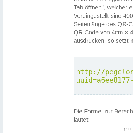
Tab öffnen", welcher 
Voreingestellt sind 4
Seitenlänge des QR-C
QR-Code von 4cm × 4c
ausdrucken, so setzt 
http://pegelo
uuid=a6ee8177
Die Formel zur Berech
lautet:
			(DPI × Druckkantenlänge in cm) ÷ 2,54 = Kantenlänge in Pixel
