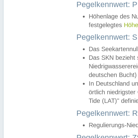
Pegelkennwert: 
Höhenlage des Nul
festgelegtes
Höhe
Pegelkennwert: 
Das Seekartennull
Das SKN bezieht s
Niedrigwassererei
deutschen Bucht) 
In Deutschland un
örtlich niedrigst
Tide (LAT)" definie
Pegelkennwert:
Regulierungs-Nie
Pegelkennwert: Z