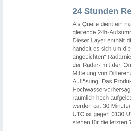
24 Stunden R
Als Quelle dient ein n
gleitende 24h-Aufsum
Dieser Layer enthält
handelt es sich um di
angeeichten“ Radarnie
der Radar- mit den O
Mittelung von Differe
Auflösung. Das Produk
Hochwasservorhersagez
räumlich hoch aufgelö
werden ca. 30 Minuten
UTC ist gegen 0130 UTC
stehen für die letzten