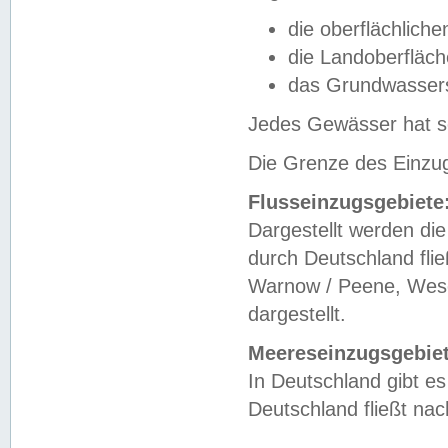
die oberflächlich
die Landoberfläc
das Grundwasser
Jedes Gewässer hat se
Die Grenze des Einzug
Flusseinzugsgebiete
Dargestellt werden die
durch Deutschland fli
Warnow / Peene, Weser
dargestellt.
Meereseinzugsgebiet
In Deutschland gibt 
Deutschland fließt n