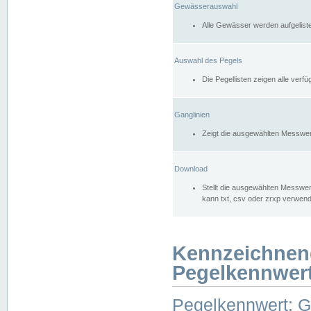
Gewässerauswahl
Alle Gewässer werden aufgelist
Auswahl des Pegels
Die Pegellisten zeigen alle ver
Ganglinien
Zeigt die ausgewählten Messwer
Download
Stellt die ausgewählten Messwer
kann txt, csv oder zrxp verwen
Kennzeichnen
Pegelkennwer
Pegelkennwert: 