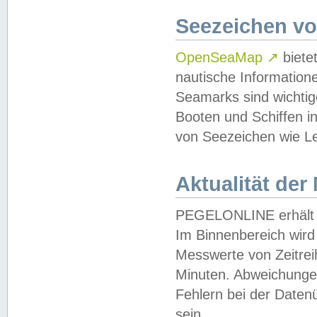
Seezeichen v
OpenSeaMap
↗
biete
nautische Information
Seamarks sind wichtig
Booten und Schiffen i
von Seezeichen wie Le
Aktualität der
PEGELONLINE erhält u
Im Binnenbereich wird 
Messwerte von Zeitreih
Minuten. Abweichungen
Fehlern bei der Daten
sein.