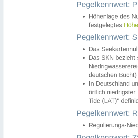
Pegelkennwert: 
Höhenlage des Nul
festgelegtes
Höhe
Pegelkennwert: 
Das Seekartennull
Das SKN bezieht s
Niedrigwassererei
deutschen Bucht) 
In Deutschland un
örtlich niedrigst
Tide (LAT)" definie
Pegelkennwert:
Regulierungs-Nie
Pegelkennwert: Z