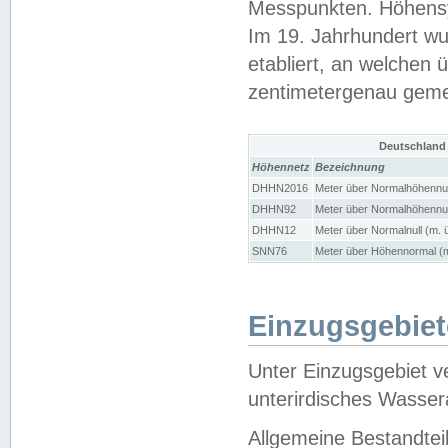
Messpunkten. Höhensy
Im 19. Jahrhundert wu
etabliert, an welchen 
zentimetergenau gem
Deutschland
Höhennetz
Bezeichnung
DHHN2016
Meter über Normalhöhennul
DHHN92
Meter über Normalhöhennul
DHHN12
Meter über Normalnull (m. 
SNN76
Meter über Höhennormal (m
Einzugsgebiet
Unter Einzugsgebiet v
unterirdisches Wasser
Allgemeine Bestandtei