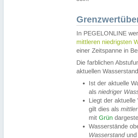
Grenzwertüber
In PEGELONLINE werde
mittleren niedrigsten
einer Zeitspanne in Be
Die farblichen Abstuf
aktuellen Wasserstand
Ist der aktuelle 
als
niedriger Was
Liegt der aktue
gilt dies als
mittle
mit
Grün
dargestel
Wasserstände obe
Wasserstand
und