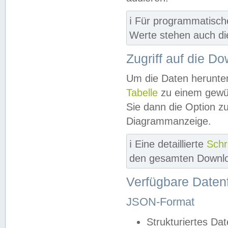
ℹ️ Für programmatisch
Werte stehen auch d
Zugriff auf die D
Um die Daten herunter
Tabelle
zu einem gewün
Sie dann die Option z
Diagrammanzeige.
ℹ️ Eine detaillierte
Schr
den gesamten Downlo
Verfügbare Daten
JSON-Format
Strukturiertes Da