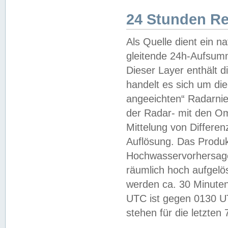
24 Stunden R
Als Quelle dient ein n
gleitende 24h-Aufsum
Dieser Layer enthält
handelt es sich um di
angeeichten“ Radarnie
der Radar- mit den O
Mittelung von Differe
Auflösung. Das Produk
Hochwasservorhersagez
räumlich hoch aufgelö
werden ca. 30 Minuten
UTC ist gegen 0130 UTC
stehen für die letzten