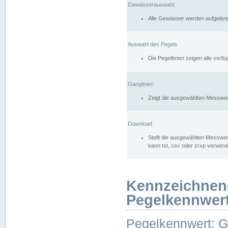
Gewässerauswahl
Alle Gewässer werden aufgelist
Auswahl des Pegels
Die Pegellisten zeigen alle ver
Ganglinien
Zeigt die ausgewählten Messwer
Download
Stellt die ausgewählten Messwer
kann txt, csv oder zrxp verwen
Kennzeichnen
Pegelkennwer
Pegelkennwert: 