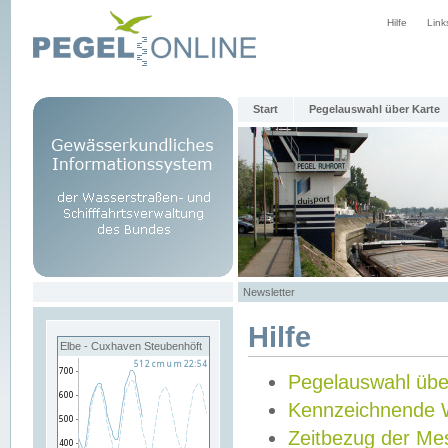
Hilfe
Link
Start
Pegelauswahl über Karte
Newsletter
Hilfe
Elbe - Cuxhaven Steubenhöft
Pegelauswahl übe
Kennzeichnende 
Zeitbezug der Me