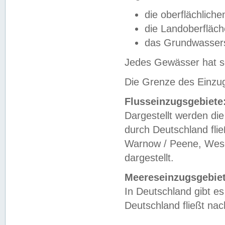
die oberflächlich
die Landoberfläc
das Grundwasser
Jedes Gewässer hat se
Die Grenze des Einzug
Flusseinzugsgebiete
Dargestellt werden die
durch Deutschland fli
Warnow / Peene, Weser
dargestellt.
Meereseinzugsgebiet
In Deutschland gibt 
Deutschland fließt n