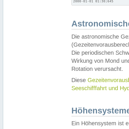
2000-01-01 01:30;645
Astronomische
Die astronomische Gez
(Gezeitenvorausberec
Die periodischen Schw
Wirkung von Mond und
Rotation verursacht.
Diese
Gezeitenvorau
Seeschifffahrt und Hy
Höhensystem
Ein Höhensystem ist e