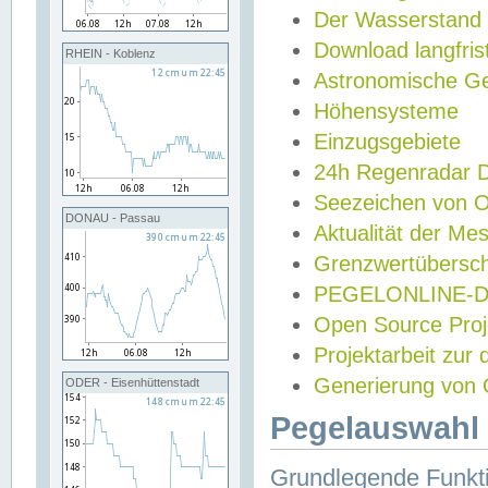
Der Wasserstand
Download langfris
RHEIN - Koblenz
Astronomische Gez
Höhensysteme
Einzugsgebiete
24h Regenradar
Seezeichen von 
DONAU - Passau
Aktualität der Me
Grenzwertübersch
PEGELONLINE-Di
Open Source Projek
Projektarbeit zur
Generierung von 
ODER - Eisenhüttenstadt
Pegelauswahl 
Grundlegende Funkti