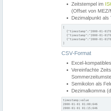
Zeitstempel im
IS
(Offset von MEZ
Dezimalpunkt als
[

  {"timestamp":"2000-01-01T0
  {"timestamp":"2000-01-01T0
  {"timestamp":"2000-01-01T0
]
CSV-Format
Excel-kompatibles
Vereinfachte Zeit
Sommerzeitumstel
Semikolon als Fel
Dezimalkomma (de
timestamp;value

2000-01-01 01:00;646

2000-01-01 01:15;646
