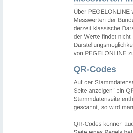
Über PEGELONLINE wer
Messwerten der Bundes
derzeit klassische Da
der Werte findet nicht 
Darstellungsmöglichkei
von PEGELONLINE zu 
QR-Codes
Auf der Stammdatensei
Seite anzeigen" ein Q
Stammdatenseite enthä
gescannt, so wird man
QR-Codes können auc
Seite eines Pegels be