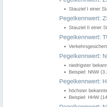
Stauziel I einer S
Pegelkennwert: Z
Stauziel II einer 
Pegelkennwert:
Verkehrsgesichert
Pegelkennwert:
niedrigster bekan
Beispiel: NNW (3
Pegelkennwert:
höchster bekannt
Beispiel: HHW (1
Pegelkennwert: 