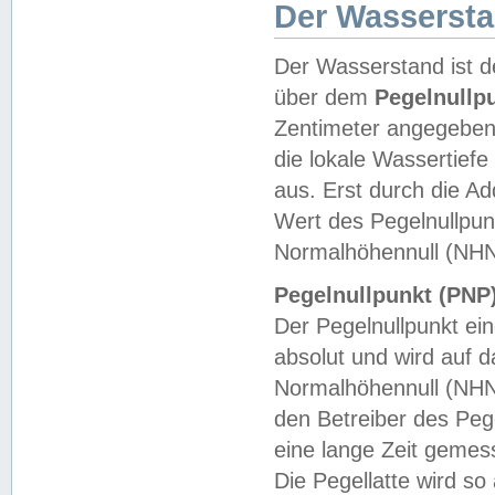
Der Wasserst
Der Wasserstand ist d
über dem
Pegelnullp
Zentimeter angegeben
die lokale Wassertie
aus. Erst durch die A
Wert des Pegelnullpun
Normalhöhennull (NHN
Pegelnullpunkt (PNP)
Der Pegelnullpunkt ei
absolut und wird auf
Normalhöhennull (NHN
den Betreiber des Pege
eine lange Zeit geme
Die Pegellatte wird s