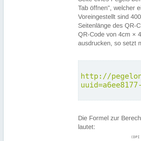
Tab öffnen", welcher 
Voreingestellt sind 4
Seitenlänge des QR-C
QR-Code von 4cm × 4c
ausdrucken, so setzt 
http://pegelo
uuid=a6ee8177
Die Formel zur Berech
lautet:
			(DPI × Druckkantenlänge in cm) ÷ 2,54 = Kantenlänge in Pixel
