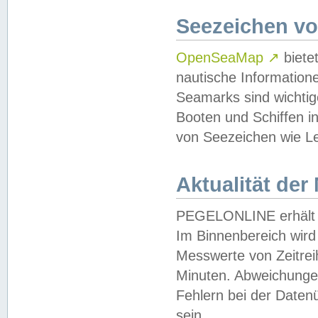
Seezeichen v
OpenSeaMap
↗
biete
nautische Information
Seamarks sind wichtig
Booten und Schiffen i
von Seezeichen wie Le
Aktualität der
PEGELONLINE erhält u
Im Binnenbereich wird 
Messwerte von Zeitreih
Minuten. Abweichungen
Fehlern bei der Daten
sein.