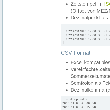
Zeitstempel im
IS
(Offset von MEZ
Dezimalpunkt als
[

  {"timestamp":"2000-01-01T0
  {"timestamp":"2000-01-01T0
  {"timestamp":"2000-01-01T0
]
CSV-Format
Excel-kompatibles
Vereinfachte Zeit
Sommerzeitumstel
Semikolon als Fel
Dezimalkomma (de
timestamp;value

2000-01-01 01:00;646

2000-01-01 01:15;646
