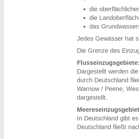
die oberflächlich
die Landoberfläc
das Grundwasser
Jedes Gewässer hat se
Die Grenze des Einzug
Flusseinzugsgebiete
Dargestellt werden die
durch Deutschland fli
Warnow / Peene, Weser
dargestellt.
Meereseinzugsgebiet
In Deutschland gibt 
Deutschland fließt n