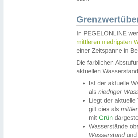
Grenzwertüber
In PEGELONLINE werde
mittleren niedrigsten
einer Zeitspanne in Be
Die farblichen Abstuf
aktuellen Wasserstand
Ist der aktuelle 
als
niedriger Was
Liegt der aktue
gilt dies als
mittle
mit
Grün
dargestel
Wasserstände obe
Wasserstand
und