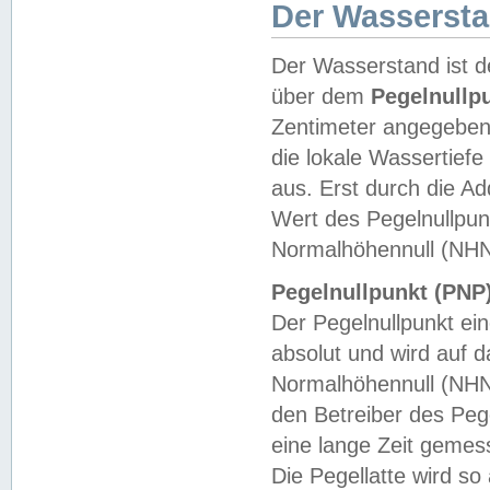
Der Wasserst
Der Wasserstand ist d
über dem
Pegelnullp
Zentimeter angegeben
die lokale Wassertie
aus. Erst durch die A
Wert des Pegelnullpun
Normalhöhennull (NHN
Pegelnullpunkt (PNP)
Der Pegelnullpunkt ei
absolut und wird auf
Normalhöhennull (NHN
den Betreiber des Pege
eine lange Zeit geme
Die Pegellatte wird s