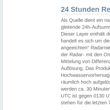
24 Stunden R
Als Quelle dient ein n
gleitende 24h-Aufsum
Dieser Layer enthält
handelt es sich um di
angeeichten“ Radarnie
der Radar- mit den O
Mittelung von Differe
Auflösung. Das Produk
Hochwasservorhersagez
räumlich hoch aufgelö
werden ca. 30 Minuten
UTC ist gegen 0130 UTC
stehen für die letzten