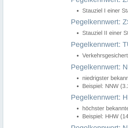
Stauziel I einer S
Pegelkennwert: Z
Stauziel II einer 
Pegelkennwert:
Verkehrsgesichert
Pegelkennwert:
niedrigster bekan
Beispiel: NNW (3
Pegelkennwert:
höchster bekannt
Beispiel: HHW (1
Pegelkennwert: 