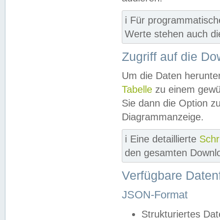
ℹ️ Für programmatisch
Werte stehen auch d
Zugriff auf die D
Um die Daten herunter
Tabelle
zu einem gewün
Sie dann die Option z
Diagrammanzeige.
ℹ️ Eine detaillierte
Schr
den gesamten Downlo
Verfügbare Daten
JSON-Format
Strukturiertes Da