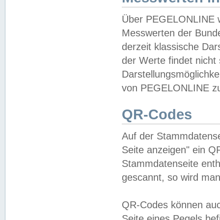
Über PEGELONLINE wer
Messwerten der Bundes
derzeit klassische Da
der Werte findet nicht 
Darstellungsmöglichkei
von PEGELONLINE zu 
QR-Codes
Auf der Stammdatensei
Seite anzeigen" ein Q
Stammdatenseite enthä
gescannt, so wird man
QR-Codes können auc
Seite eines Pegels be