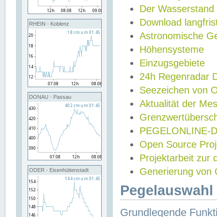
Der Wasserstand
Download langfris
RHEIN - Koblenz
Astronomische Gez
Höhensysteme
Einzugsgebiete
24h Regenradar
Seezeichen von 
DONAU - Passau
Aktualität der Me
Grenzwertübersch
PEGELONLINE-Di
Open Source Projek
Projektarbeit zur
Generierung von 
ODER - Eisenhüttenstadt
Pegelauswahl 
Grundlegende Funkti