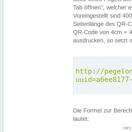
Tab öffnen", welcher 
Voreingestellt sind 4
Seitenlänge des QR-C
QR-Code von 4cm × 4c
ausdrucken, so setzt 
http://pegelo
uuid=a6ee8177
Die Formel zur Berech
lautet:
			(DPI × Druckkantenlänge in cm) ÷ 2,54 = Kantenlänge in Pixel
