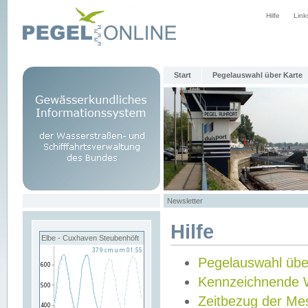
Hilfe
Link
Start
Pegelauswahl über Karte
Newsletter
Hilfe
Elbe - Cuxhaven Steubenhöft
Pegelauswahl übe
Kennzeichnende 
Zeitbezug der Me