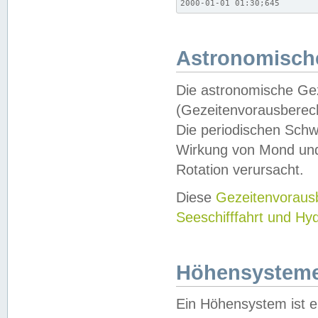
2000-01-01 01:30;645
Astronomische
Die astronomische Gez
(Gezeitenvorausberec
Die periodischen Schw
Wirkung von Mond und
Rotation verursacht.
Diese
Gezeitenvorau
Seeschifffahrt und Hy
Höhensystem
Ein Höhensystem ist e