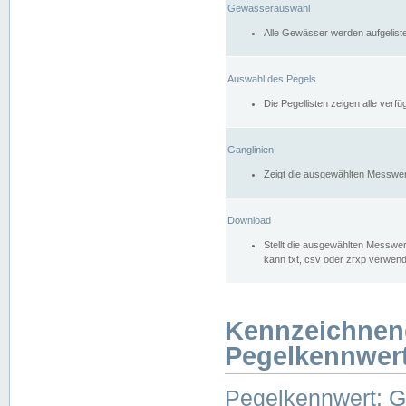
Gewässerauswahl
Alle Gewässer werden aufgelist
Auswahl des Pegels
Die Pegellisten zeigen alle ver
Ganglinien
Zeigt die ausgewählten Messwer
Download
Stellt die ausgewählten Messwer
kann txt, csv oder zrxp verwen
Kennzeichnen
Pegelkennwer
Pegelkennwert: 