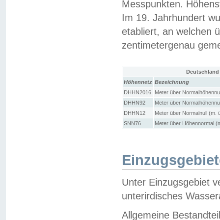
Messpunkten. Höhensy
Im 19. Jahrhundert wu
etabliert, an welchen 
zentimetergenau gem
Deutschland
Höhennetz
Bezeichnung
DHHN2016
Meter über Normalhöhennul
DHHN92
Meter über Normalhöhennul
DHHN12
Meter über Normalnull (m. 
SNN76
Meter über Höhennormal (m
Einzugsgebiet
Unter Einzugsgebiet v
unterirdisches Wasser
Allgemeine Bestandtei