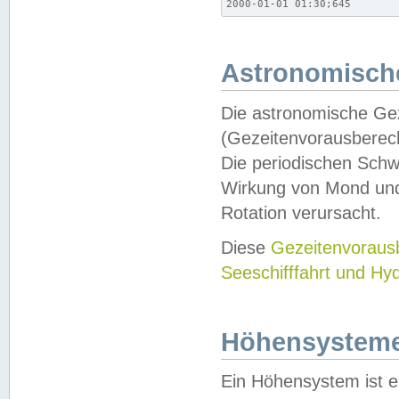
2000-01-01 01:30;645
Astronomische
Die astronomische Gez
(Gezeitenvorausberec
Die periodischen Schw
Wirkung von Mond und
Rotation verursacht.
Diese
Gezeitenvorau
Seeschifffahrt und Hy
Höhensystem
Ein Höhensystem ist e