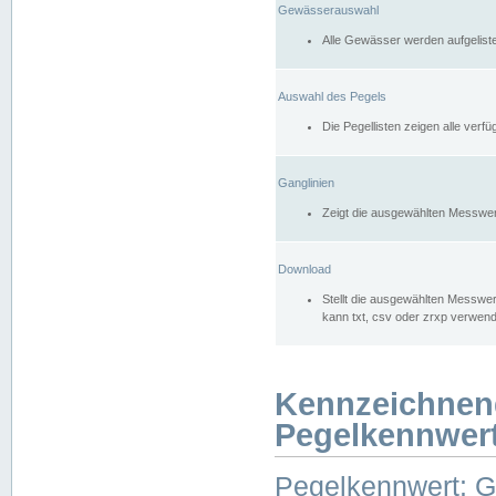
Gewässerauswahl
Alle Gewässer werden aufgelist
Auswahl des Pegels
Die Pegellisten zeigen alle ver
Ganglinien
Zeigt die ausgewählten Messwer
Download
Stellt die ausgewählten Messwer
kann txt, csv oder zrxp verwen
Kennzeichnen
Pegelkennwer
Pegelkennwert: 