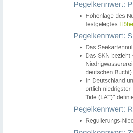
Pegelkennwert: 
Höhenlage des Nul
festgelegtes
Höhe
Pegelkennwert: 
Das Seekartennull
Das SKN bezieht s
Niedrigwassererei
deutschen Bucht) 
In Deutschland un
örtlich niedrigst
Tide (LAT)" definie
Pegelkennwert:
Regulierungs-Nie
Pegelkennwert: Z