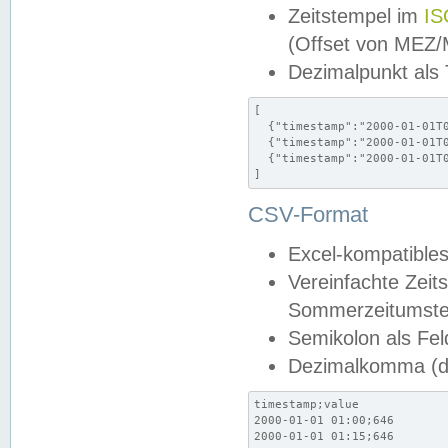
Zeitstempel im
IS
(Offset von MEZ
Dezimalpunkt als
[

  {"timestamp":"2000-01-01T0
  {"timestamp":"2000-01-01T0
  {"timestamp":"2000-01-01T0
]
CSV-Format
Excel-kompatibles
Vereinfachte Zeit
Sommerzeitumstel
Semikolon als Fel
Dezimalkomma (de
timestamp;value

2000-01-01 01:00;646

2000-01-01 01:15;646
