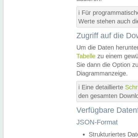
ℹ️ Für programmatisch
Werte stehen auch d
Zugriff auf die D
Um die Daten herunter
Tabelle
zu einem gewün
Sie dann die Option z
Diagrammanzeige.
ℹ️ Eine detaillierte
Schr
den gesamten Downlo
Verfügbare Daten
JSON-Format
Strukturiertes Da