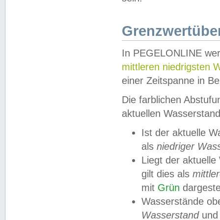
Grenzwertüber
In PEGELONLINE werde
mittleren niedrigsten
einer Zeitspanne in Be
Die farblichen Abstuf
aktuellen Wasserstand
Ist der aktuelle 
als
niedriger Was
Liegt der aktue
gilt dies als
mittle
mit
Grün
dargestel
Wasserstände obe
Wasserstand
und