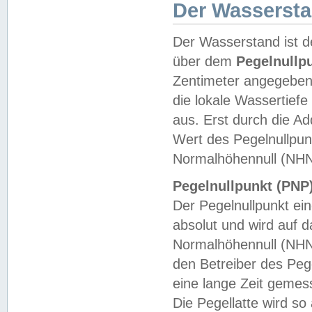
Der Wasserst
Der Wasserstand ist d
über dem
Pegelnullp
Zentimeter angegeben
die lokale Wassertie
aus. Erst durch die A
Wert des Pegelnullpun
Normalhöhennull (NHN
Pegelnullpunkt (PNP)
Der Pegelnullpunkt ei
absolut und wird auf
Normalhöhennull (NHN
den Betreiber des Pege
eine lange Zeit geme
Die Pegellatte wird s