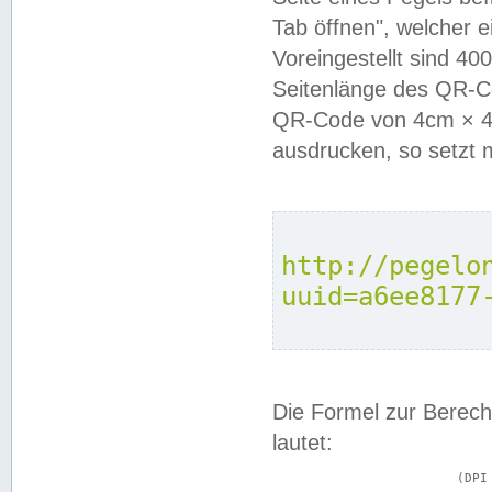
Tab öffnen", welcher 
Voreingestellt sind 4
Seitenlänge des QR-C
QR-Code von 4cm × 4c
ausdrucken, so setzt 
http://pegelo
uuid=a6ee8177
Die Formel zur Berech
lautet:
			(DPI × Druckkantenlänge in cm) ÷ 2,54 = Kantenlänge in Pixel
