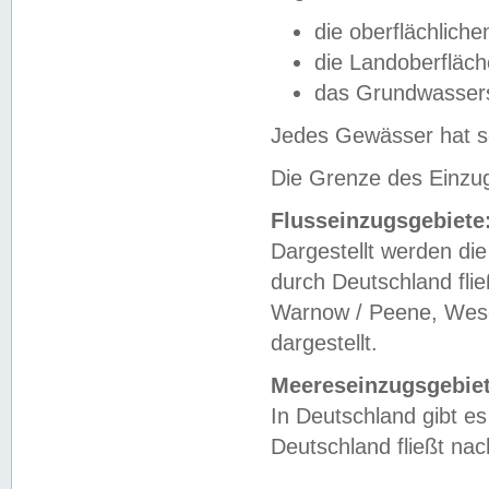
die oberflächlich
die Landoberfläc
das Grundwasser
Jedes Gewässer hat se
Die Grenze des Einzug
Flusseinzugsgebiete
Dargestellt werden die
durch Deutschland fli
Warnow / Peene, Weser
dargestellt.
Meereseinzugsgebiet
In Deutschland gibt 
Deutschland fließt n