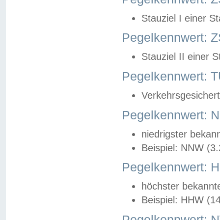
Stauziel I einer S
Pegelkennwert: Z
Stauziel II einer 
Pegelkennwert:
Verkehrsgesichert
Pegelkennwert:
niedrigster bekan
Beispiel: NNW (3
Pegelkennwert:
höchster bekannt
Beispiel: HHW (1
Pegelkennwert: 