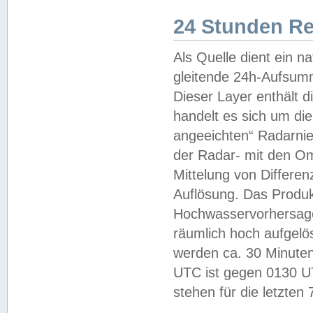
24 Stunden R
Als Quelle dient ein n
gleitende 24h-Aufsum
Dieser Layer enthält
handelt es sich um di
angeeichten“ Radarnie
der Radar- mit den O
Mittelung von Differe
Auflösung. Das Produk
Hochwasservorhersagez
räumlich hoch aufgelö
werden ca. 30 Minuten
UTC ist gegen 0130 UTC
stehen für die letzten