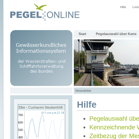
Hilfe
Link
Start
Pegelauswahl über Karte
Newsletter
Hilfe
Elbe - Cuxhaven Steubenhöft
Pegelauswahl übe
Kennzeichnende 
Zeitbezug der Me