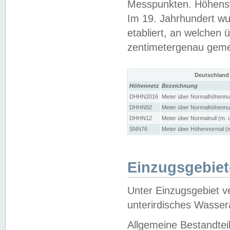
Messpunkten. Höhensy
Im 19. Jahrhundert wu
etabliert, an welchen 
zentimetergenau gem
Deutschland
Höhennetz
Bezeichnung
DHHN2016
Meter über Normalhöhennul
DHHN92
Meter über Normalhöhennul
DHHN12
Meter über Normalnull (m. 
SNN76
Meter über Höhennormal (m
Einzugsgebiet
Unter Einzugsgebiet v
unterirdisches Wasser
Allgemeine Bestandtei