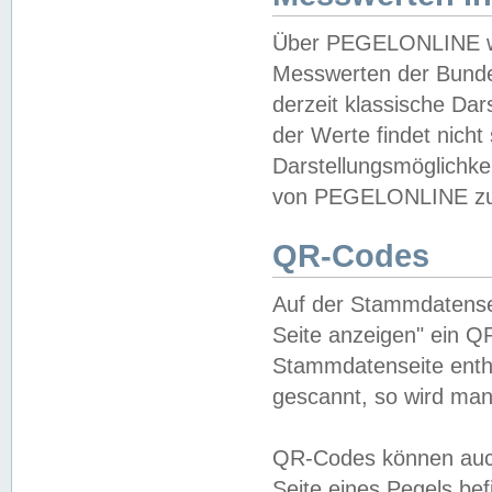
Über PEGELONLINE wer
Messwerten der Bundes
derzeit klassische Da
der Werte findet nicht 
Darstellungsmöglichkei
von PEGELONLINE zu 
QR-Codes
Auf der Stammdatensei
Seite anzeigen" ein Q
Stammdatenseite enthä
gescannt, so wird man
QR-Codes können auc
Seite eines Pegels be