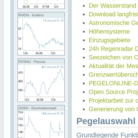
Der Wasserstand
Download langfris
RHEIN - Koblenz
Astronomische Gez
Höhensysteme
Einzugsgebiete
24h Regenradar
Seezeichen von 
DONAU - Passau
Aktualität der Me
Grenzwertübersch
PEGELONLINE-Di
Open Source Projek
Projektarbeit zur
Generierung von 
ODER - Eisenhüttenstadt
Pegelauswahl 
Grundlegende Funkti