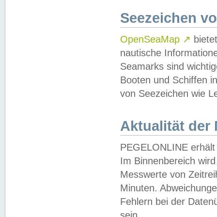
Seezeichen v
OpenSeaMap
↗
biete
nautische Information
Seamarks sind wichtig
Booten und Schiffen i
von Seezeichen wie Le
Aktualität der
PEGELONLINE erhält u
Im Binnenbereich wird 
Messwerte von Zeitreih
Minuten. Abweichungen
Fehlern bei der Daten
sein.