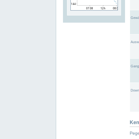
Gewä
Ausw
Gangl
Down
Ken
Pege