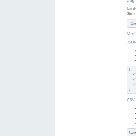
Zugr
Um di
Stamm
ℹ️ Ei
Verf
JSON
[

  {
  {
  {
]
CSV-
tim