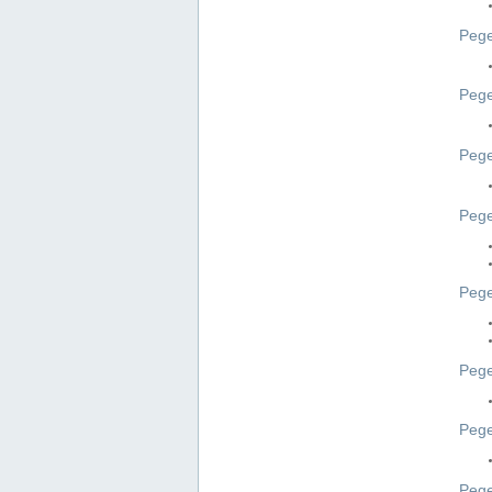
Pege
Pege
Peg
Pege
Pege
Pege
Pege
Peg