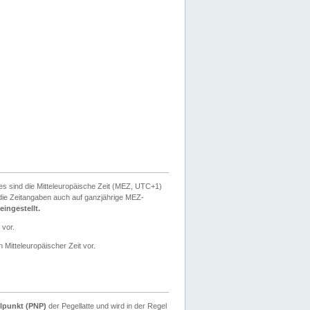
ies sind die Mitteleuropäische Zeit (MEZ, UTC+1)
ie Zeitangaben auch auf ganzjährige MEZ-
ingestellt.
 vor.
 Mitteleuropäischer Zeit vor.
lpunkt (PNP)
der Pegellatte und wird in der Regel