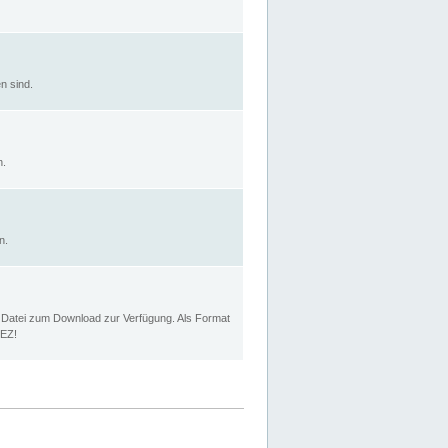
n sind.
n.
n.
p Datei zum Download zur Verfügung. Als Format
MEZ!