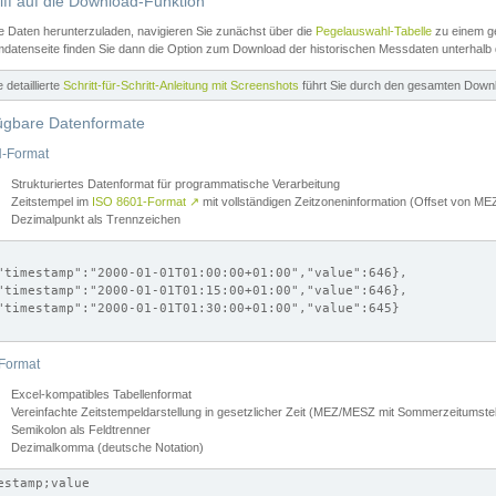
iff auf die Download-Funktion
e Daten herunterzuladen, navigieren Sie zunächst über die
Pegelauswahl-Tabelle
zu einem ge
datenseite finden Sie dann die Option zum Download der historischen Messdaten unterhalb
ne detaillierte
Schritt-für-Schritt-Anleitung mit Screenshots
führt Sie durch den gesamten Down
ügbare Datenformate
-Format
Strukturiertes Datenformat für programmatische Verarbeitung
Zeitstempel im
ISO 8601-Format
↗
mit vollständigen Zeitzoneninformation (Offset von 
Dezimalpunkt als Trennzeichen
"timestamp":"2000-01-01T01:00:00+01:00","value":646},

"timestamp":"2000-01-01T01:15:00+01:00","value":646},

"timestamp":"2000-01-01T01:30:00+01:00","value":645}

Format
Excel-kompatibles Tabellenformat
Vereinfachte Zeitstempeldarstellung in gesetzlicher Zeit (MEZ/MESZ mit Sommerzeitumstel
Semikolon als Feldtrenner
Dezimalkomma (deutsche Notation)
estamp;value
