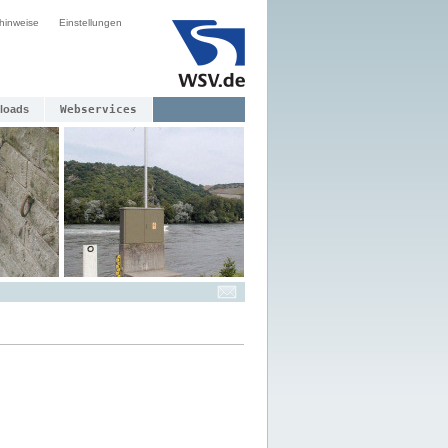
hinweise
Einstellungen
loads
Webservices