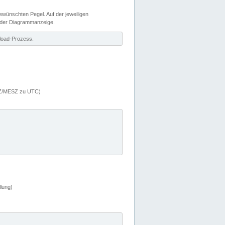
wünschten Pegel. Auf der jeweiligen
 der Diagrammanzeige.
load-Prozess.
MEZ/MESZ zu UTC)
lung)