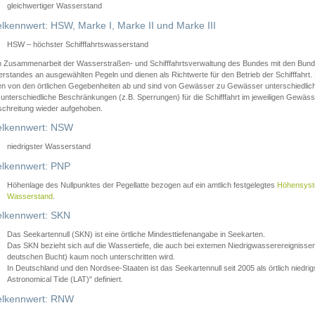
gleichwertiger Wasserstand
lkennwert: HSW, Marke I, Marke II und Marke III
HSW – höchster Schifffahrtswasserstand
in Zusammenarbeit der Wasserstraßen- und Schifffahrtsverwaltung des Bundes mit den Bund
standes an ausgewählten Pegeln und dienen als Richtwerte für den Betrieb der Schifffahrt. 
n von den örtlichen Gegebenheiten ab und sind von Gewässer zu Gewässer unterschiedlich
 unterschiedliche Beschränkungen (z.B. Sperrungen) für die Schifffahrt im jeweiligen Gewäss
schreitung wieder aufgehoben.
lkennwert: NSW
niedrigster Wasserstand
lkennwert: PNP
Höhenlage des Nullpunktes der Pegellatte bezogen auf ein amtlich festgelegtes
Höhensys
Wasserstand
.
lkennwert: SKN
Das Seekartennull (SKN) ist eine örtliche Mindesttiefenangabe in Seekarten.
Das SKN bezieht sich auf die Wassertiefe, die auch bei extemen Niedrigwasserereignissen
deutschen Bucht) kaum noch unterschritten wird.
In Deutschland und den Nordsee-Staaten ist das Seekartennull seit 2005 als örtlich nie
Astronomical Tide (LAT)" definiert.
lkennwert: RNW