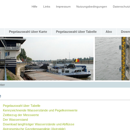
Hilfe
Links
Impressum
Nutzungsbedingungen
Datenschutz
Pegelauswahl über Karte
Pegelauswahl über Tabelle
Abo
Down
tter
e
Pegelauswahl über Tabelle
Kennzeichnende Wasserstände und Pegelkennwerte
Zeitbezug der Messwerte
Der Wasserstand
Download langfristiger Wasserstände und Abflüsse
Astronomische Gezeitenganglinie (Astrotide)