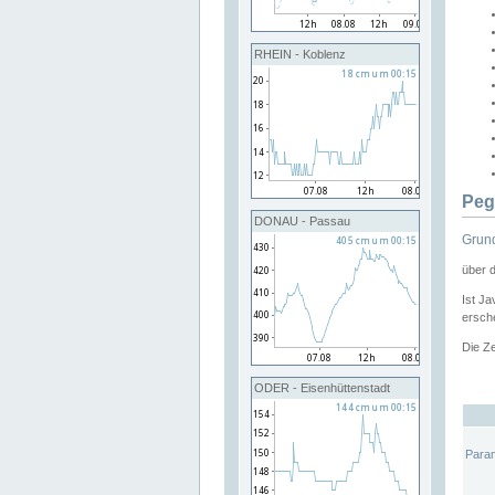
RHEIN - Koblenz
Peg
DONAU - Passau
Grund
über 
Ist Ja
ersche
Die Ze
ODER - Eisenhüttenstadt
Para