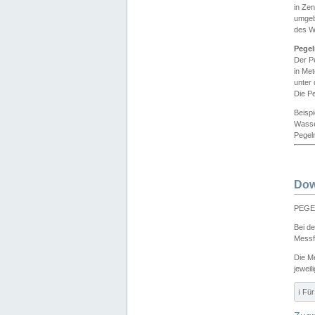
in Ze
umgeb
des W
Pegel
Der P
in Me
unter
Die Pe
Beisp
Wasse
Pegeln
Dow
PEGEL
Bei d
Messf
Die M
jeweil
ℹ️ F