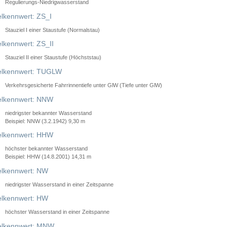
Regulierungs-Niedrigwasserstand
lkennwert: ZS_I
Stauziel I einer Staustufe (Normalstau)
lkennwert: ZS_II
Stauziel II einer Staustufe (Höchststau)
elkennwert: TUGLW
Verkehrsgesicherte Fahrrinnentiefe unter GlW (Tiefe unter GlW)
lkennwert: NNW
niedrigster bekannter Wasserstand
Beispiel: NNW (3.2.1942) 9,30 m
lkennwert: HHW
höchster bekannter Wasserstand
Beispiel: HHW (14.8.2001) 14,31 m
lkennwert: NW
niedrigster Wasserstand in einer Zeitspanne
lkennwert: HW
höchster Wasserstand in einer Zeitspanne
elkennwert: MNW