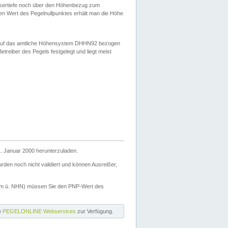
ssertiefe noch über den Höhenbezug zum
en Wert des Pegelnullpunktes erhält man die Höhe
d auf das amtliche Höhensystem DHHN92 bezogen
reiber des Pegels festgelegt und liegt meist
. Januar 2000 herunterzuladen.
den noch nicht validiert und können Ausreißer,
(m ü. NHN) müssen Sie den PNP-Wert des
ie
PEGELONLINE Webservices
zur Verfügung.