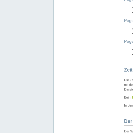
Pege
Peg
Zei
Die Ze
mit d
Darst
Beim
In de
Der
Der W