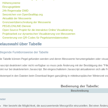
Höhensysteme
Einzugsgebiete
24h Regenradar DWD
Seezeichen von OpenSeaMap.org
Aktualität der Messwerte
Grenzwertüberschreitung der Messwerte
PEGELONLINE-Dienste
Open Source Projekt für die interaktive Online Visualisierung
Projektarbeit zur dynamischen Visualisierung von Messwerten
Generierung von QR-Codes für Pegelstammdatenseiten
elauswahl über Tabelle
legende Funktionsweise der Tabelle
die Tabelle können Pegel gefunden werden und deren Messwerte heruntergeladen oder visuali
vascript deaktiviert oder nicht verfügbar so muss jede Änderung mit der Bestätigung des "Filt
int nur bei deaktiviertem Javascript. Bei eingeschaltetem Javascript aktualisieren sich alle 
itstempel in den Dateien beim Download liegen ganzjährig in mitteleuropäischer Winterzeit vo
Bedienung der Tabelle:
Beschreibung
meter
Hier besteht die Möglichkeit, die auszuwertende Messgröße einzustellen. Bei einer Ände