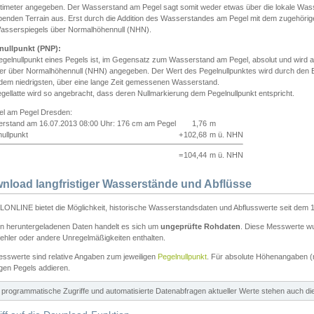
ntimeter angegeben. Der Wasserstand am Pegel sagt somit weder etwas über die lokale Wa
enden Terrain aus. Erst durch die Addition des Wasserstandes am Pegel mit dem zugehörig
asserspiegels über Normalhöhennull (NHN).
nullpunkt (PNP):
egelnullpunkt eines Pegels ist, im Gegensatz zum Wasserstand am Pegel, absolut und wir
ter über Normalhöhennull (NHN) angegeben. Der Wert des Pegelnullpunktes wird durch den Bet
 dem niedrigsten, über eine lange Zeit gemessenen Wasserstand.
gellatte wird so angebracht, dass deren Nullmarkierung dem Pegelnullpunkt entspricht.
iel am Pegel Dresden:
rstand am 16.07.2013 08:00 Uhr: 176 cm am Pegel
1,76
m
ullpunkt
+
102,68
m ü. NHN
=
104,44
m ü. NHN
nload langfristiger Wasserstände und Abflüsse
ONLINE bietet die Möglichkeit, historische Wasserstandsdaten und Abflusswerte seit dem 1
en heruntergeladenen Daten handelt es sich um
ungeprüfte Rohdaten
. Diese Messwerte wur
ehler oder andere Unregelmäßigkeiten enthalten.
esswerte sind relative Angaben zum jeweiligen
Pegelnullpunkt
. Für absolute Höhenangaben 
igen Pegels addieren.
ür programmatische Zugriffe und automatisierte Datenabfragen aktueller Werte stehen auch d