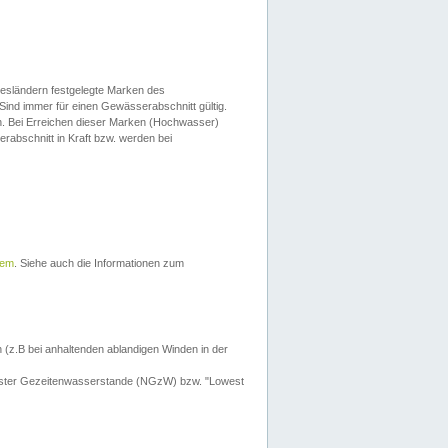
esländern festgelegte Marken des
Sind immer für einen Gewässerabschnitt gültig.
. Bei Erreichen dieser Marken (Hochwasser)
erabschnitt in Kraft bzw. werden bei
tem
. Siehe auch die Informationen zum
 (z.B bei anhaltenden ablandigen Winden in der
drigster Gezeitenwasserstande (NGzW) bzw. "Lowest