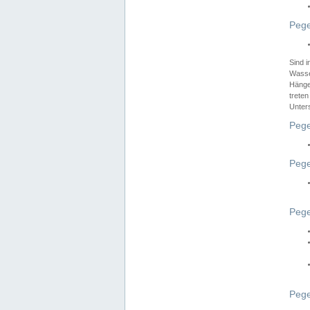
Pege
Sind 
Wasser
Hänge
treten
Unter
Pege
Pege
Pege
Pege