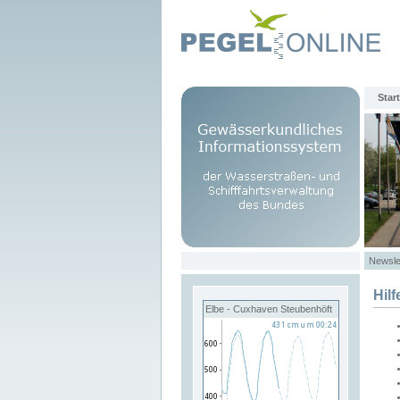
Start
Newsle
Hilf
Elbe - Cuxhaven Steubenhöft