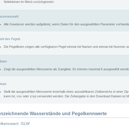
Selektionen im Menü zurückgesetzt.
sserauswahl
Alle Gewässer werden aufgelistet, wenn Daten für den ausgewählten Parameter vorhande
ahl des Pegels
Die Pegellisten zeigen alle verfügbaren Pegel einmal mit Namen und einmal mit Nummer a
inien
Zeigt die ausgewählten Messwerte als Ganglinie. Es können maximal 6 ausgewählt werde
load
Stellt die ausgewählten Messwerte innerhalb eines auswählbaren Zeitbereichs in einer Zi
kann txt, csv oder zrxp verwendet werden. Die Zeitangabe in den Download-Dateien ist 
nzeichnende Wasserstände und Pegelkennwerte
lkennwert: GLW