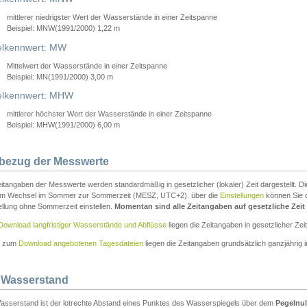
mittlerer niedrigster Wert der Wasserstände in einer Zeitspanne
Beispiel: MNW(1991/2000) 1,22 m
lkennwert: MW
Mittelwert der Wasserstände in einer Zeitspanne
Beispiel: MN(1991/2000) 3,00 m
elkennwert: MHW
mittlerer höchster Wert der Wasserstände in einer Zeitspanne
Beispiel: MHW(1991/2000) 6,00 m
tbezug der Messwerte
itangaben der Messwerte werden standardmäßig in gesetzlicher (lokaler) Zeit dargestellt. D
em Wechsel im Sommer zur Sommerzeit (MESZ, UTC+2). über die
Einstellungen
können Sie d
ellung ohne Sommerzeit einstellen.
Momentan sind alle Zeitangaben auf gesetzliche Zeit e
Download langfristiger Wasserstände und Abflüsse
liegen die Zeitangaben in gesetzlicher Zeit
n zum
Download angebotenen Tagesdateien
liegen die Zeitangaben grundsätzlich ganzjährig in
 Wasserstand
asserstand ist der lotrechte Abstand eines Punktes des Wasserspiegels über dem
Pegelnul