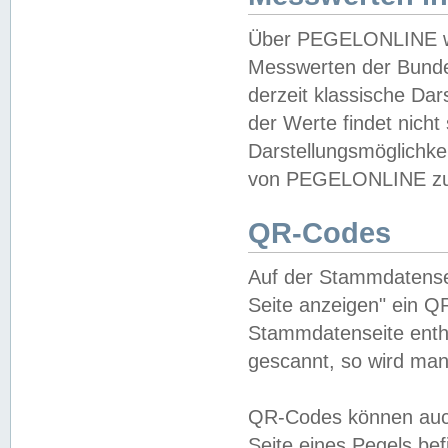
Über PEGELONLINE wer
Messwerten der Bundes
derzeit klassische Da
der Werte findet nicht 
Darstellungsmöglichkei
von PEGELONLINE zu 
QR-Codes
Auf der Stammdatensei
Seite anzeigen" ein Q
Stammdatenseite enthä
gescannt, so wird man
QR-Codes können auc
Seite eines Pegels be