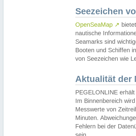
Seezeichen v
OpenSeaMap
↗
biete
nautische Information
Seamarks sind wichtig
Booten und Schiffen i
von Seezeichen wie Le
Aktualität der
PEGELONLINE erhält u
Im Binnenbereich wird 
Messwerte von Zeitreih
Minuten. Abweichungen
Fehlern bei der Daten
sein.