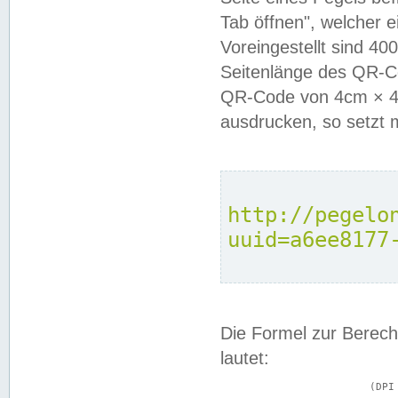
Tab öffnen", welcher 
Voreingestellt sind 4
Seitenlänge des QR-C
QR-Code von 4cm × 4c
ausdrucken, so setzt 
http://pegelo
uuid=a6ee8177
Die Formel zur Berech
lautet:
			(DPI × Druckkantenlänge in cm) ÷ 2,54 = Kantenlänge in Pixel
