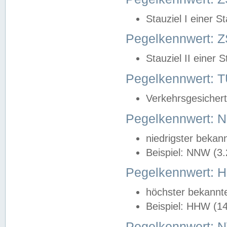
Stauziel I einer S
Pegelkennwert: Z
Stauziel II einer 
Pegelkennwert:
Verkehrsgesichert
Pegelkennwert:
niedrigster bekan
Beispiel: NNW (3
Pegelkennwert:
höchster bekannt
Beispiel: HHW (1
Pegelkennwert: 