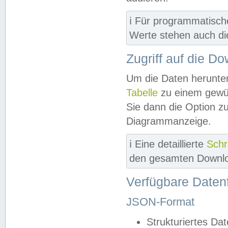
ℹ️ Für programmatisch
Werte stehen auch d
Zugriff auf die D
Um die Daten herunter
Tabelle
zu einem gewün
Sie dann die Option z
Diagrammanzeige.
ℹ️ Eine detaillierte
Schr
den gesamten Downlo
Verfügbare Daten
JSON-Format
Strukturiertes Da