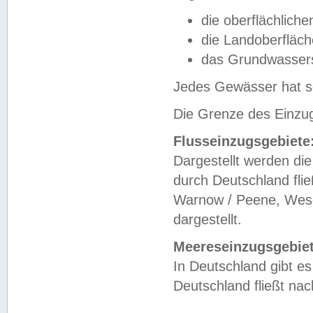
die oberflächlich
die Landoberfläc
das Grundwasser
Jedes Gewässer hat se
Die Grenze des Einzug
Flusseinzugsgebiete
Dargestellt werden die
durch Deutschland fli
Warnow / Peene, Weser
dargestellt.
Meereseinzugsgebiet
In Deutschland gibt 
Deutschland fließt n