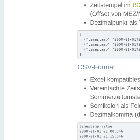
Zeitstempel im
IS
(Offset von MEZ
Dezimalpunkt als
[

  {"timestamp":"2000-01-01T0
  {"timestamp":"2000-01-01T0
  {"timestamp":"2000-01-01T0
]
CSV-Format
Excel-kompatibles
Vereinfachte Zeit
Sommerzeitumstel
Semikolon als Fel
Dezimalkomma (de
timestamp;value

2000-01-01 01:00;646

2000-01-01 01:15;646
