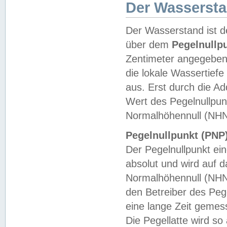
Der Wasserst
Der Wasserstand ist d
über dem
Pegelnullp
Zentimeter angegeben
die lokale Wassertie
aus. Erst durch die A
Wert des Pegelnullpun
Normalhöhennull (NHN
Pegelnullpunkt (PNP)
Der Pegelnullpunkt ei
absolut und wird auf
Normalhöhennull (NHN
den Betreiber des Pege
eine lange Zeit geme
Die Pegellatte wird s