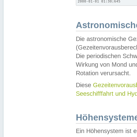
2000-01-01 01:30;645
Astronomische
Die astronomische Gez
(Gezeitenvorausberec
Die periodischen Schw
Wirkung von Mond und
Rotation verursacht.
Diese
Gezeitenvorau
Seeschifffahrt und Hy
Höhensystem
Ein Höhensystem ist e