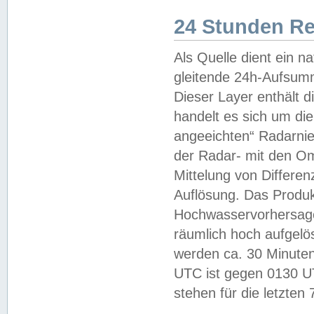
24 Stunden R
Als Quelle dient ein n
gleitende 24h-Aufsum
Dieser Layer enthält
handelt es sich um di
angeeichten“ Radarnie
der Radar- mit den O
Mittelung von Differe
Auflösung. Das Produk
Hochwasservorhersagez
räumlich hoch aufgelö
werden ca. 30 Minuten
UTC ist gegen 0130 UTC
stehen für die letzten