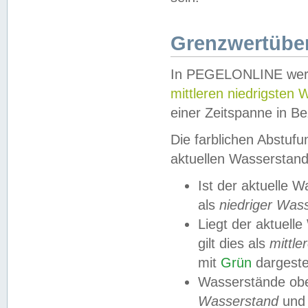
Grenzwertüber
In PEGELONLINE werde
mittleren niedrigsten
einer Zeitspanne in Be
Die farblichen Abstuf
aktuellen Wasserstand
Ist der aktuelle 
als
niedriger Was
Liegt der aktue
gilt dies als
mittle
mit
Grün
dargestel
Wasserstände obe
Wasserstand
und