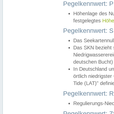
Pegelkennwert: 
Höhenlage des Nul
festgelegtes
Höhe
Pegelkennwert: 
Das Seekartennull
Das SKN bezieht s
Niedrigwassererei
deutschen Bucht) 
In Deutschland un
örtlich niedrigst
Tide (LAT)" definie
Pegelkennwert:
Regulierungs-Nie
Pegelkennwert: Z