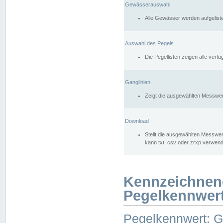
Gewässerauswahl
Alle Gewässer werden aufgelist
Auswahl des Pegels
Die Pegellisten zeigen alle ver
Ganglinien
Zeigt die ausgewählten Messwer
Download
Stellt die ausgewählten Messwer
kann txt, csv oder zrxp verwen
Kennzeichnen
Pegelkennwer
Pegelkennwert: 