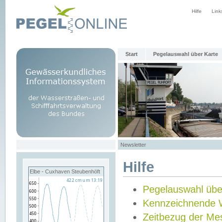
Hilfe
Link
Start
Pegelauswahl über Karte
Newsletter
Hilfe
Elbe - Cuxhaven Steubenhöft
Pegelauswahl übe
Kennzeichnende 
Zeitbezug der Me