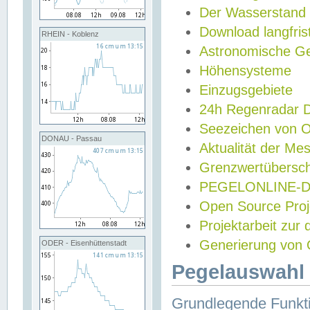
Der Wasserstand
Download langfris
RHEIN - Koblenz
Astronomische Gez
Höhensysteme
Einzugsgebiete
24h Regenradar
Seezeichen von 
DONAU - Passau
Aktualität der Me
Grenzwertübersch
PEGELONLINE-Di
Open Source Projek
Projektarbeit zur
Generierung von 
ODER - Eisenhüttenstadt
Pegelauswahl 
Grundlegende Funkti