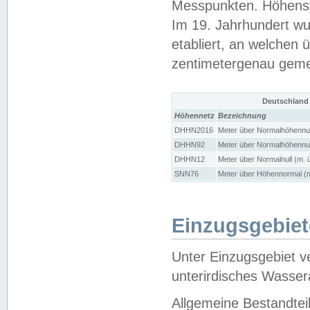
Messpunkten. Höhensy
Im 19. Jahrhundert wu
etabliert, an welchen 
zentimetergenau gem
Deutschland
Höhennetz
Bezeichnung
DHHN2016
Meter über Normalhöhennul
DHHN92
Meter über Normalhöhennul
DHHN12
Meter über Normalnull (m. 
SNN76
Meter über Höhennormal (m
Einzugsgebiet
Unter Einzugsgebiet v
unterirdisches Wasser
Allgemeine Bestandtei