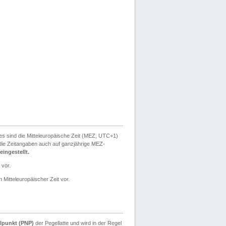
ies sind die Mitteleuropäische Zeit (MEZ, UTC+1)
ie Zeitangaben auch auf ganzjährige MEZ-
ingestellt.
 vor.
 Mitteleuropäischer Zeit vor.
lpunkt (PNP)
der Pegellatte und wird in der Regel