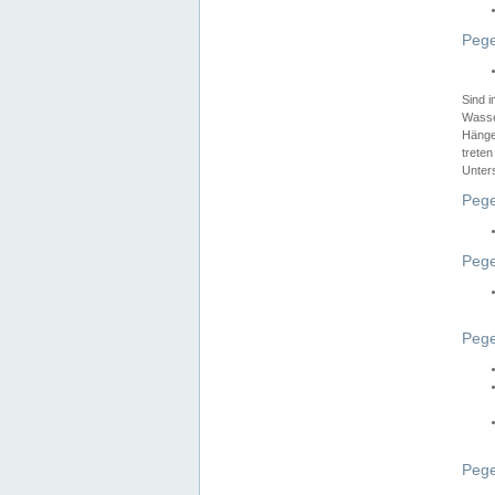
Pege
Sind 
Wasser
Hänge
treten
Unter
Pege
Pege
Pege
Pege