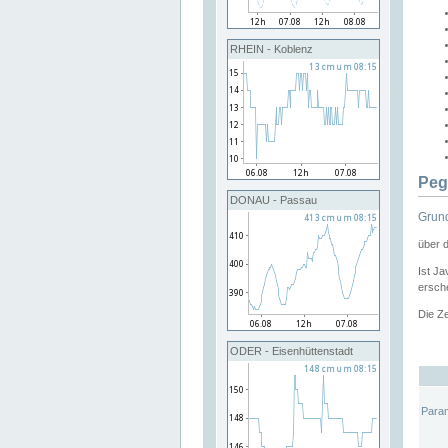
RHEIN - Koblenz
Peg
DONAU - Passau
Grund
über 
Ist Ja
ersche
Die Ze
ODER - Eisenhüttenstadt
Para