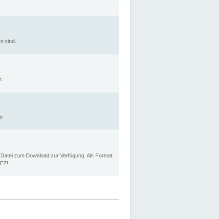
n sind.
n.
n.
p Datei zum Download zur Verfügung. Als Format
MEZ!