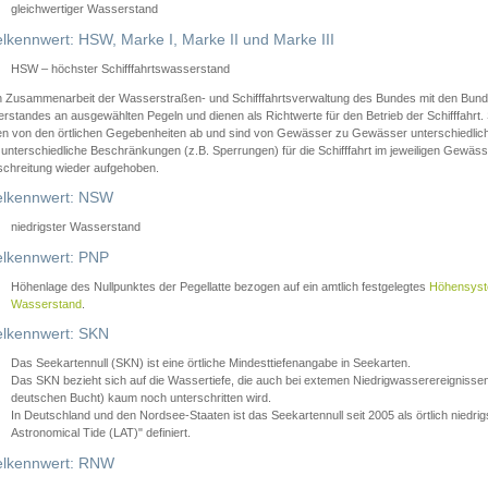
gleichwertiger Wasserstand
lkennwert: HSW, Marke I, Marke II und Marke III
HSW – höchster Schifffahrtswasserstand
in Zusammenarbeit der Wasserstraßen- und Schifffahrtsverwaltung des Bundes mit den Bund
standes an ausgewählten Pegeln und dienen als Richtwerte für den Betrieb der Schifffahrt. 
n von den örtlichen Gegebenheiten ab und sind von Gewässer zu Gewässer unterschiedlich
 unterschiedliche Beschränkungen (z.B. Sperrungen) für die Schifffahrt im jeweiligen Gewäss
schreitung wieder aufgehoben.
lkennwert: NSW
niedrigster Wasserstand
lkennwert: PNP
Höhenlage des Nullpunktes der Pegellatte bezogen auf ein amtlich festgelegtes
Höhensys
Wasserstand
.
lkennwert: SKN
Das Seekartennull (SKN) ist eine örtliche Mindesttiefenangabe in Seekarten.
Das SKN bezieht sich auf die Wassertiefe, die auch bei extemen Niedrigwasserereignissen
deutschen Bucht) kaum noch unterschritten wird.
In Deutschland und den Nordsee-Staaten ist das Seekartennull seit 2005 als örtlich nie
Astronomical Tide (LAT)" definiert.
lkennwert: RNW