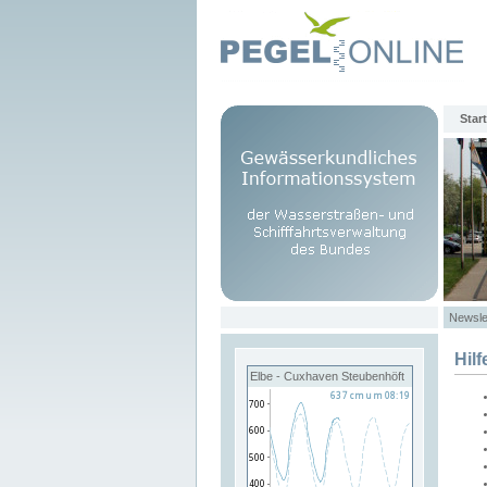
Start
Newsle
Hilf
Elbe - Cuxhaven Steubenhöft