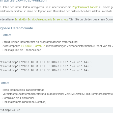
iff auf die Download-Funktion
e Daten herunterzuladen, navigieren Sie zunächst über die
Pegelauswahl-Tabelle
zu einem ge
datenseite finden Sie dann die Option zum Download der historischen Messdaten unterhalb
ne detaillierte
Schritt-für-Schritt-Anleitung mit Screenshots
führt Sie durch den gesamten Down
ügbare Datenformate
-Format
Strukturiertes Datenformat für programmatische Verarbeitung
Zeitstempel im
ISO 8601-Format
↗
mit vollständigen Zeitzoneninformation (Offset von 
Dezimalpunkt als Trennzeichen
"timestamp":"2000-01-01T01:00:00+01:00","value":646},

"timestamp":"2000-01-01T01:15:00+01:00","value":646},

"timestamp":"2000-01-01T01:30:00+01:00","value":645}

Format
Excel-kompatibles Tabellenformat
Vereinfachte Zeitstempeldarstellung in gesetzlicher Zeit (MEZ/MESZ mit Sommerzeitumstel
Semikolon als Feldtrenner
Dezimalkomma (deutsche Notation)
estamp;value
