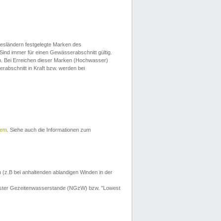
esländern festgelegte Marken des
Sind immer für einen Gewässerabschnitt gültig.
. Bei Erreichen dieser Marken (Hochwasser)
erabschnitt in Kraft bzw. werden bei
tem
. Siehe auch die Informationen zum
 (z.B bei anhaltenden ablandigen Winden in der
drigster Gezeitenwasserstande (NGzW) bzw. "Lowest