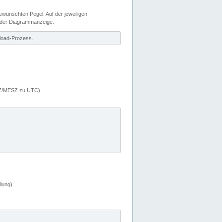
wünschten Pegel. Auf der jeweiligen
 der Diagrammanzeige.
load-Prozess.
MEZ/MESZ zu UTC)
lung)