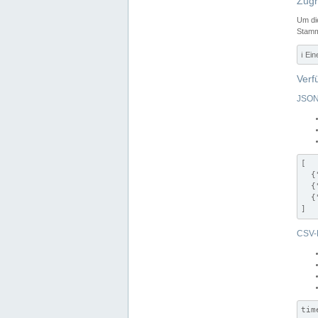
Zugr
Um di
Stamm
ℹ️ Ei
Verf
JSON
[

  {
  {
  {
]
CSV-
tim