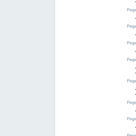
Pege
Pege
Peg
Pege
Pege
Pege
Pege
Peg