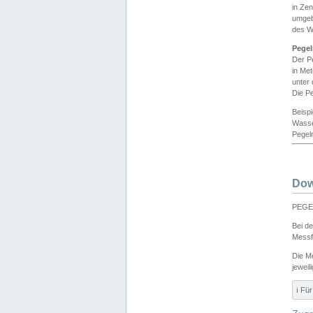
in Ze
umgeb
des W
Pegel
Der P
in Me
unter
Die Pe
Beisp
Wasse
Pegeln
Dow
PEGEL
Bei d
Messf
Die M
jeweil
ℹ️ F