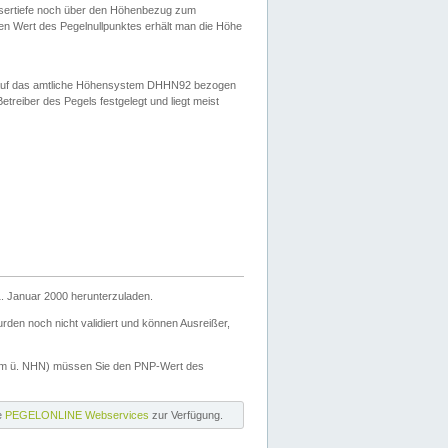
ssertiefe noch über den Höhenbezug zum
en Wert des Pegelnullpunktes erhält man die Höhe
d auf das amtliche Höhensystem DHHN92 bezogen
reiber des Pegels festgelegt und liegt meist
. Januar 2000 herunterzuladen.
den noch nicht validiert und können Ausreißer,
(m ü. NHN) müssen Sie den PNP-Wert des
ie
PEGELONLINE Webservices
zur Verfügung.