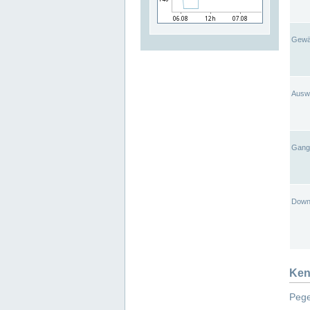
Gewä
Ausw
Gangl
Down
Ken
Pege