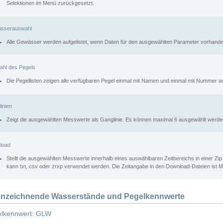
Selektionen im Menü zurückgesetzt.
sserauswahl
Alle Gewässer werden aufgelistet, wenn Daten für den ausgewählten Parameter vorhande
ahl des Pegels
Die Pegellisten zeigen alle verfügbaren Pegel einmal mit Namen und einmal mit Nummer a
inien
Zeigt die ausgewählten Messwerte als Ganglinie. Es können maximal 6 ausgewählt werde
load
Stellt die ausgewählten Messwerte innerhalb eines auswählbaren Zeitbereichs in einer Zi
kann txt, csv oder zrxp verwendet werden. Die Zeitangabe in den Download-Dateien ist 
nzeichnende Wasserstände und Pegelkennwerte
lkennwert: GLW