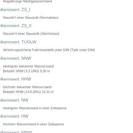
Regulierungs-Niedrigwasserstand
lkennwert: ZS_I
Stauziel I einer Staustufe (Normalstau)
lkennwert: ZS_II
Stauziel II einer Staustufe (Höchststau)
elkennwert: TUGLW
Verkehrsgesicherte Fahrrinnentiefe unter GlW (Tiefe unter GlW)
lkennwert: NNW
niedrigster bekannter Wasserstand
Beispiel: NNW (3.2.1942) 9,30 m
lkennwert: HHW
höchster bekannter Wasserstand
Beispiel: HHW (14.8.2001) 14,31 m
lkennwert: NW
niedrigster Wasserstand in einer Zeitspanne
lkennwert: HW
höchster Wasserstand in einer Zeitspanne
elkennwert: MNW