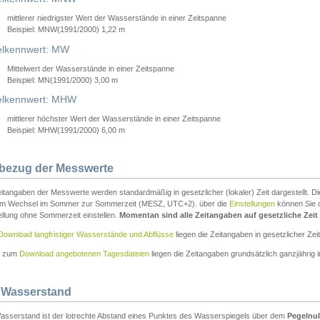
mittlerer niedrigster Wert der Wasserstände in einer Zeitspanne
Beispiel: MNW(1991/2000) 1,22 m
lkennwert: MW
Mittelwert der Wasserstände in einer Zeitspanne
Beispiel: MN(1991/2000) 3,00 m
elkennwert: MHW
mittlerer höchster Wert der Wasserstände in einer Zeitspanne
Beispiel: MHW(1991/2000) 6,00 m
tbezug der Messwerte
itangaben der Messwerte werden standardmäßig in gesetzlicher (lokaler) Zeit dargestellt. D
em Wechsel im Sommer zur Sommerzeit (MESZ, UTC+2). über die
Einstellungen
können Sie d
ellung ohne Sommerzeit einstellen.
Momentan sind alle Zeitangaben auf gesetzliche Zeit e
Download langfristiger Wasserstände und Abflüsse
liegen die Zeitangaben in gesetzlicher Zeit
n zum
Download angebotenen Tagesdateien
liegen die Zeitangaben grundsätzlich ganzjährig in
 Wasserstand
asserstand ist der lotrechte Abstand eines Punktes des Wasserspiegels über dem
Pegelnul