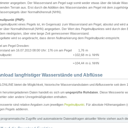
ntimeter angegeben. Der Wasserstand am Pegel sagt somit weder etwas über die lokale Wa
enden Terrain aus. Erst durch die Addition des Wasserstandes am Pegel mit dem zugehörig
asserspiegels über Normalhöhennull (NHN).
nullpunkt (PNP):
egelnullpunkt eines Pegels ist, im Gegensatz zum Wasserstand am Pegel, absolut und wir
ter über Normalhöhennull (NHN) angegeben. Der Wert des Pegelnullpunktes wird durch den Bet
 dem niedrigsten, über eine lange Zeit gemessenen Wasserstand.
gellatte wird so angebracht, dass deren Nullmarkierung dem Pegelnullpunkt entspricht.
iel am Pegel Dresden:
rstand am 16.07.2013 08:00 Uhr: 176 cm am Pegel
1,76
m
ullpunkt
+
102,68
m ü. NHN
=
104,44
m ü. NHN
nload langfristiger Wasserstände und Abflüsse
ONLINE bietet die Möglichkeit, historische Wasserstandsdaten und Abflusswerte seit dem 1
en heruntergeladenen Daten handelt es sich um
ungeprüfte Rohdaten
. Diese Messwerte wur
ehler oder andere Unregelmäßigkeiten enthalten.
esswerte sind relative Angaben zum jeweiligen
Pegelnullpunkt
. Für absolute Höhenangaben 
igen Pegels addieren.
ür programmatische Zugriffe und automatisierte Datenabfragen aktueller Werte stehen auch d