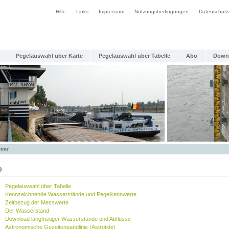
Hilfe
Links
Impressum
Nutzungsbedingungen
Datenschutz
Pegelauswahl über Karte
Pegelauswahl über Tabelle
Abo
Down
tter
e
Pegelauswahl über Tabelle
Kennzeichnende Wasserstände und Pegelkennwerte
Zeitbezug der Messwerte
Der Wasserstand
Download langfristiger Wasserstände und Abflüsse
Astronomische Gezeitenganglinie (Astrotide)