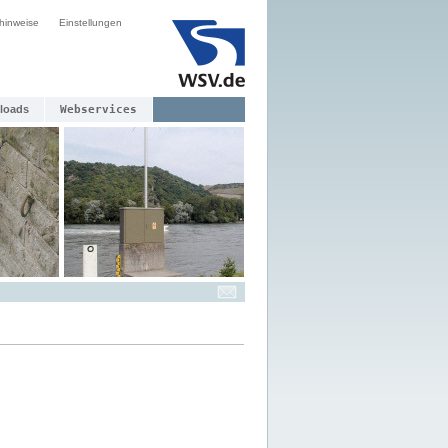
hinweise
Einstellungen
loads
Webservices