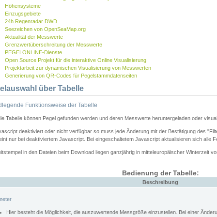
Höhensysteme
Einzugsgebiete
24h Regenradar DWD
Seezeichen von OpenSeaMap.org
Aktualität der Messwerte
Grenzwertüberschreitung der Messwerte
PEGELONLINE-Dienste
Open Source Projekt für die interaktive Online Visualisierung
Projektarbeit zur dynamischen Visualisierung von Messwerten
Generierung von QR-Codes für Pegelstammdatenseiten
elauswahl über Tabelle
legende Funktionsweise der Tabelle
die Tabelle können Pegel gefunden werden und deren Messwerte heruntergeladen oder visuali
vascript deaktiviert oder nicht verfügbar so muss jede Änderung mit der Bestätigung des "Filt
int nur bei deaktiviertem Javascript. Bei eingeschaltetem Javascript aktualisieren sich alle 
itstempel in den Dateien beim Download liegen ganzjährig in mitteleuropäischer Winterzeit vo
Bedienung der Tabelle:
Beschreibung
meter
Hier besteht die Möglichkeit, die auszuwertende Messgröße einzustellen. Bei einer Ände