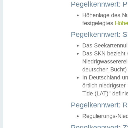
Pegelkennwert: 
Höhenlage des Nul
festgelegtes
Höhe
Pegelkennwert: 
Das Seekartennull
Das SKN bezieht s
Niedrigwassererei
deutschen Bucht) 
In Deutschland un
örtlich niedrigst
Tide (LAT)" definie
Pegelkennwert:
Regulierungs-Nie
Pegelkennwert: Z