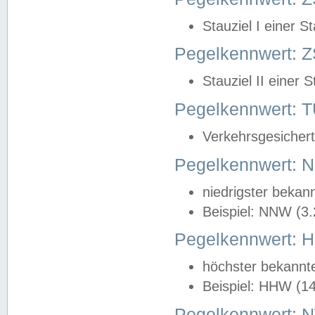
Stauziel I einer S
Pegelkennwert: Z
Stauziel II einer 
Pegelkennwert:
Verkehrsgesichert
Pegelkennwert:
niedrigster bekan
Beispiel: NNW (3
Pegelkennwert:
höchster bekannt
Beispiel: HHW (1
Pegelkennwert: 