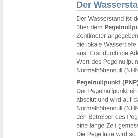
Der Wasserst
Der Wasserstand ist d
über dem
Pegelnullp
Zentimeter angegeben
die lokale Wassertie
aus. Erst durch die A
Wert des Pegelnullpun
Normalhöhennull (NHN
Pegelnullpunkt (PNP)
Der Pegelnullpunkt ei
absolut und wird auf
Normalhöhennull (NHN
den Betreiber des Pege
eine lange Zeit geme
Die Pegellatte wird s