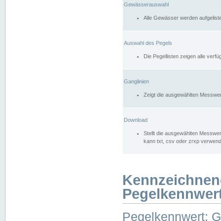
Gewässerauswahl
Alle Gewässer werden aufgelist
Auswahl des Pegels
Die Pegellisten zeigen alle ver
Ganglinien
Zeigt die ausgewählten Messwer
Download
Stellt die ausgewählten Messwer
kann txt, csv oder zrxp verwen
Kennzeichnen
Pegelkennwer
Pegelkennwert: 