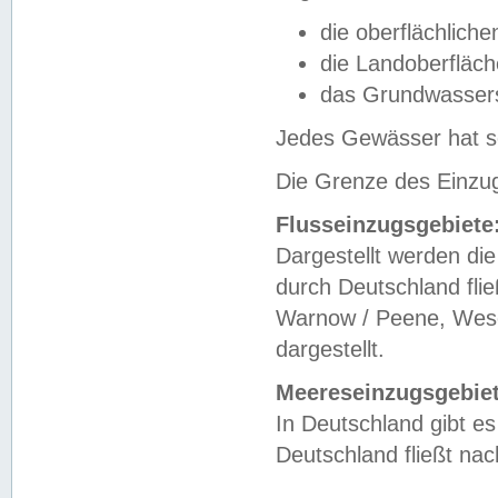
die oberflächlich
die Landoberfläc
das Grundwasser
Jedes Gewässer hat se
Die Grenze des Einzug
Flusseinzugsgebiete
Dargestellt werden die
durch Deutschland fli
Warnow / Peene, Weser
dargestellt.
Meereseinzugsgebiet
In Deutschland gibt 
Deutschland fließt n