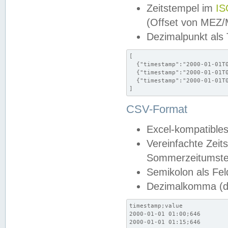
Zeitstempel im
IS
(Offset von MEZ
Dezimalpunkt als
[

  {"timestamp":"2000-01-01T0
  {"timestamp":"2000-01-01T0
  {"timestamp":"2000-01-01T0
]
CSV-Format
Excel-kompatibles
Vereinfachte Zeit
Sommerzeitumstel
Semikolon als Fel
Dezimalkomma (de
timestamp;value

2000-01-01 01:00;646

2000-01-01 01:15;646
