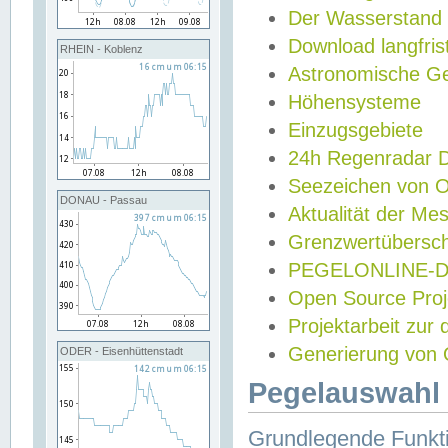
Der Wasserstand
Download langfris
RHEIN - Koblenz
Astronomische Gez
Höhensysteme
Einzugsgebiete
24h Regenradar
Seezeichen von 
DONAU - Passau
Aktualität der Me
Grenzwertübersch
PEGELONLINE-Di
Open Source Projek
Projektarbeit zur
Generierung von 
ODER - Eisenhüttenstadt
Pegelauswahl 
Grundlegende Funkti