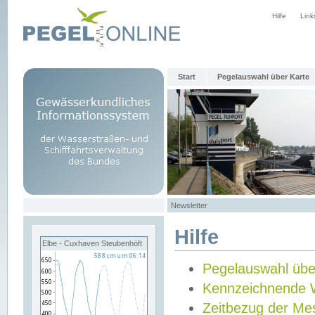
Hilfe
Link
Start
Pegelauswahl über Karte
Newsletter
Hilfe
Elbe - Cuxhaven Steubenhöft
Pegelauswahl übe
Kennzeichnende 
Zeitbezug der Me