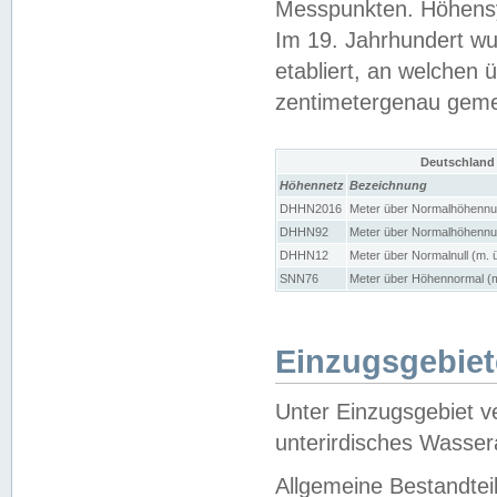
Messpunkten. Höhensy
Im 19. Jahrhundert wu
etabliert, an welchen 
zentimetergenau gem
Deutschland
Höhennetz
Bezeichnung
DHHN2016
Meter über Normalhöhennul
DHHN92
Meter über Normalhöhennul
DHHN12
Meter über Normalnull (m. 
SNN76
Meter über Höhennormal (m
Einzugsgebiet
Unter Einzugsgebiet v
unterirdisches Wasser
Allgemeine Bestandtei