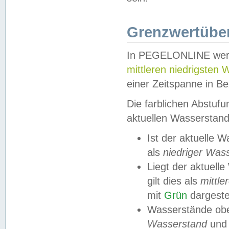
Grenzwertüber
In PEGELONLINE werde
mittleren niedrigsten
einer Zeitspanne in Be
Die farblichen Abstuf
aktuellen Wasserstand
Ist der aktuelle 
als
niedriger Was
Liegt der aktue
gilt dies als
mittle
mit
Grün
dargestel
Wasserstände obe
Wasserstand
und