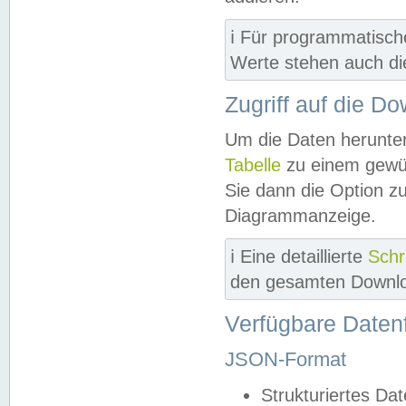
ℹ️ Für programmatisch
Werte stehen auch d
Zugriff auf die D
Um die Daten herunter
Tabelle
zu einem gewün
Sie dann die Option z
Diagrammanzeige.
ℹ️ Eine detaillierte
Schr
den gesamten Downlo
Verfügbare Daten
JSON-Format
Strukturiertes Da