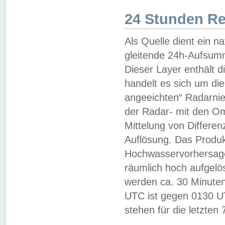
24 Stunden R
Als Quelle dient ein n
gleitende 24h-Aufsum
Dieser Layer enthält
handelt es sich um di
angeeichten“ Radarnie
der Radar- mit den O
Mittelung von Differe
Auflösung. Das Produk
Hochwasservorhersagez
räumlich hoch aufgelö
werden ca. 30 Minuten
UTC ist gegen 0130 UTC
stehen für die letzten