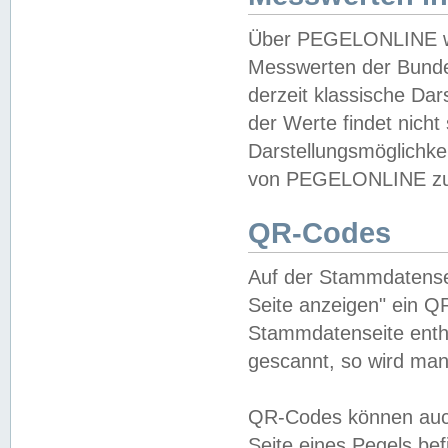
Über PEGELONLINE wer
Messwerten der Bundes
derzeit klassische Da
der Werte findet nicht 
Darstellungsmöglichkei
von PEGELONLINE zu 
QR-Codes
Auf der Stammdatensei
Seite anzeigen" ein Q
Stammdatenseite enthä
gescannt, so wird man
QR-Codes können auc
Seite eines Pegels be