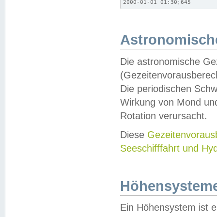
2000-01-01 01:30;645
Astronomische
Die astronomische Gez
(Gezeitenvorausberec
Die periodischen Schw
Wirkung von Mond und
Rotation verursacht.
Diese
Gezeitenvorau
Seeschifffahrt und Hy
Höhensystem
Ein Höhensystem ist e