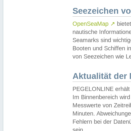
Seezeichen v
OpenSeaMap
↗
biete
nautische Information
Seamarks sind wichtig
Booten und Schiffen i
von Seezeichen wie Le
Aktualität der
PEGELONLINE erhält u
Im Binnenbereich wird 
Messwerte von Zeitreih
Minuten. Abweichungen
Fehlern bei der Daten
sein.