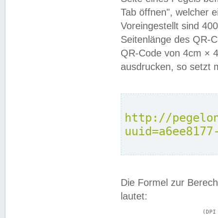
Tab öffnen", welcher 
Voreingestellt sind 4
Seitenlänge des QR-C
QR-Code von 4cm × 4c
ausdrucken, so setzt 
http://pegelo
uuid=a6ee8177
Die Formel zur Berech
lautet:
			(DPI × Druckkantenlänge in cm) ÷ 2,54 = Kantenlänge in Pixel
