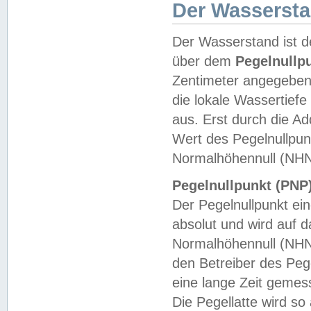
Der Wasserst
Der Wasserstand ist d
über dem
Pegelnullp
Zentimeter angegeben
die lokale Wassertie
aus. Erst durch die A
Wert des Pegelnullpun
Normalhöhennull (NHN
Pegelnullpunkt (PNP)
Der Pegelnullpunkt ei
absolut und wird auf
Normalhöhennull (NHN
den Betreiber des Pege
eine lange Zeit geme
Die Pegellatte wird s