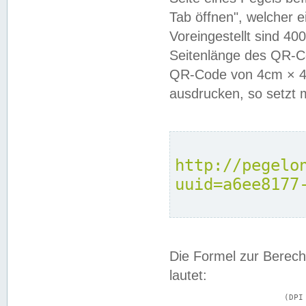
Tab öffnen", welcher 
Voreingestellt sind 4
Seitenlänge des QR-C
QR-Code von 4cm × 4c
ausdrucken, so setzt 
http://pegelo
uuid=a6ee8177
Die Formel zur Berech
lautet:
			(DPI × Druckkantenlänge in cm) ÷ 2,54 = Kantenlänge in Pixel
