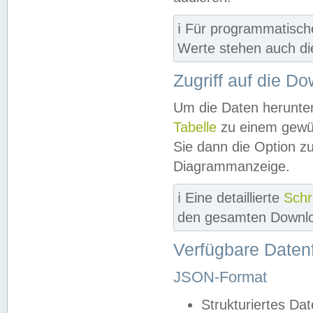
ℹ️ Für programmatisch
Werte stehen auch d
Zugriff auf die D
Um die Daten herunter
Tabelle
zu einem gewün
Sie dann die Option z
Diagrammanzeige.
ℹ️ Eine detaillierte
Schr
den gesamten Downlo
Verfügbare Daten
JSON-Format
Strukturiertes Da