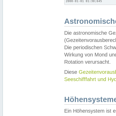
2000-01-01 01:30;645
Astronomische
Die astronomische Gez
(Gezeitenvorausberec
Die periodischen Schw
Wirkung von Mond und
Rotation verursacht.
Diese
Gezeitenvorau
Seeschifffahrt und Hy
Höhensystem
Ein Höhensystem ist e