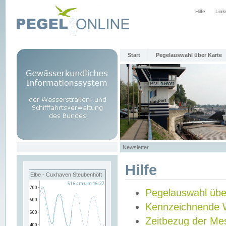
Hilfe
Link
Start
Pegelauswahl über Karte
Newsletter
Hilfe
Elbe - Cuxhaven Steubenhöft
Pegelauswahl übe
Kennzeichnende 
Zeitbezug der Me