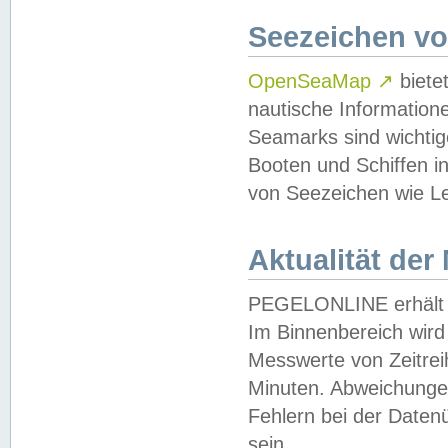
Seezeichen v
OpenSeaMap
↗
biete
nautische Information
Seamarks sind wichtig
Booten und Schiffen i
von Seezeichen wie Le
Aktualität der
PEGELONLINE erhält u
Im Binnenbereich wird 
Messwerte von Zeitreih
Minuten. Abweichungen
Fehlern bei der Daten
sein.