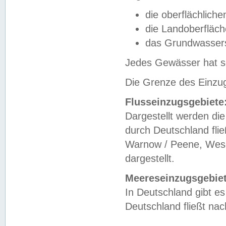
die oberflächlich
die Landoberfläc
das Grundwasser
Jedes Gewässer hat se
Die Grenze des Einzug
Flusseinzugsgebiete
Dargestellt werden die
durch Deutschland fli
Warnow / Peene, Weser
dargestellt.
Meereseinzugsgebiet
In Deutschland gibt 
Deutschland fließt n