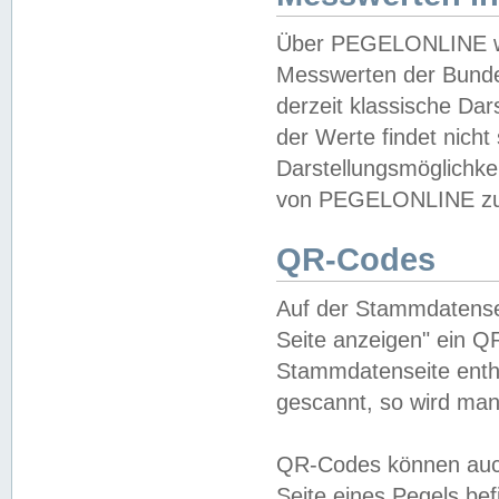
Über PEGELONLINE wer
Messwerten der Bundes
derzeit klassische Da
der Werte findet nicht 
Darstellungsmöglichkei
von PEGELONLINE zu 
QR-Codes
Auf der Stammdatensei
Seite anzeigen" ein Q
Stammdatenseite enthä
gescannt, so wird man
QR-Codes können auc
Seite eines Pegels be