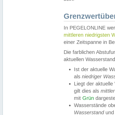
Grenzwertüber
In PEGELONLINE werde
mittleren niedrigsten
einer Zeitspanne in Be
Die farblichen Abstuf
aktuellen Wasserstand
Ist der aktuelle 
als
niedriger Was
Liegt der aktue
gilt dies als
mittle
mit
Grün
dargestel
Wasserstände obe
Wasserstand
und