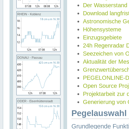
Der Wasserstand
Download langfris
RHEIN - Koblenz
Astronomische Gez
Höhensysteme
Einzugsgebiete
24h Regenradar
Seezeichen von 
DONAU - Passau
Aktualität der Me
Grenzwertübersch
PEGELONLINE-Di
Open Source Projek
Projektarbeit zur
Generierung von 
ODER - Eisenhüttenstadt
Pegelauswahl 
Grundlegende Funkti