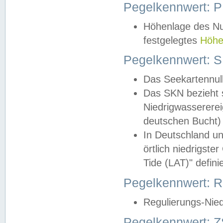
Pegelkennwert: 
Höhenlage des Nul
festgelegtes
Höhe
Pegelkennwert: 
Das Seekartennull
Das SKN bezieht s
Niedrigwassererei
deutschen Bucht) 
In Deutschland un
örtlich niedrigst
Tide (LAT)" definie
Pegelkennwert:
Regulierungs-Nie
Pegelkennwert: Z