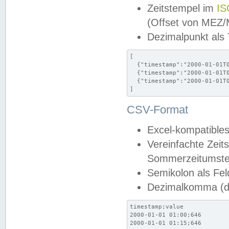
Zeitstempel im
IS
(Offset von MEZ
Dezimalpunkt als
[

  {"timestamp":"2000-01-01T0
  {"timestamp":"2000-01-01T0
  {"timestamp":"2000-01-01T0
]
CSV-Format
Excel-kompatibles
Vereinfachte Zeit
Sommerzeitumstel
Semikolon als Fel
Dezimalkomma (de
timestamp;value

2000-01-01 01:00;646

2000-01-01 01:15;646
