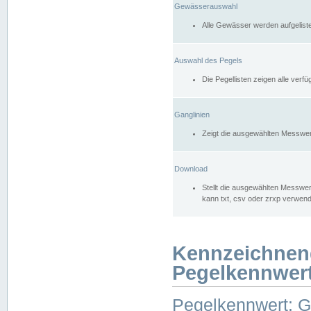
Gewässerauswahl
Alle Gewässer werden aufgelist
Auswahl des Pegels
Die Pegellisten zeigen alle ver
Ganglinien
Zeigt die ausgewählten Messwer
Download
Stellt die ausgewählten Messwer
kann txt, csv oder zrxp verwen
Kennzeichnen
Pegelkennwer
Pegelkennwert: 