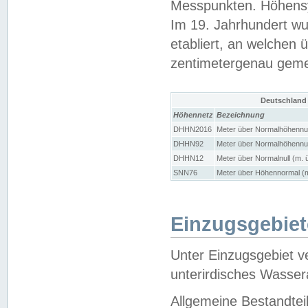
Messpunkten. Höhensy
Im 19. Jahrhundert wu
etabliert, an welchen 
zentimetergenau gem
Deutschland
Höhennetz
Bezeichnung
DHHN2016
Meter über Normalhöhennul
DHHN92
Meter über Normalhöhennul
DHHN12
Meter über Normalnull (m. 
SNN76
Meter über Höhennormal (m
Einzugsgebiet
Unter Einzugsgebiet v
unterirdisches Wasser
Allgemeine Bestandtei