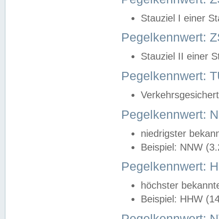
Stauziel I einer S
Pegelkennwert: Z
Stauziel II einer 
Pegelkennwert:
Verkehrsgesichert
Pegelkennwert:
niedrigster bekan
Beispiel: NNW (3
Pegelkennwert:
höchster bekannt
Beispiel: HHW (1
Pegelkennwert: 