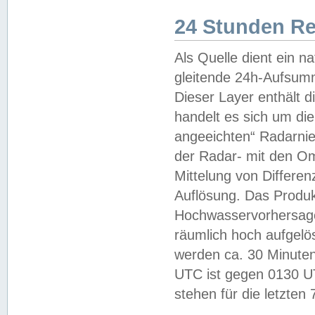
24 Stunden R
Als Quelle dient ein n
gleitende 24h-Aufsum
Dieser Layer enthält
handelt es sich um di
angeeichten“ Radarnie
der Radar- mit den O
Mittelung von Differe
Auflösung. Das Produk
Hochwasservorhersagez
räumlich hoch aufgelö
werden ca. 30 Minuten
UTC ist gegen 0130 UTC
stehen für die letzten