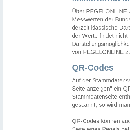
Über PEGELONLINE wer
Messwerten der Bundes
derzeit klassische Da
der Werte findet nicht 
Darstellungsmöglichkei
von PEGELONLINE zu 
QR-Codes
Auf der Stammdatensei
Seite anzeigen" ein Q
Stammdatenseite enthä
gescannt, so wird man
QR-Codes können auc
Seite eines Pegels be