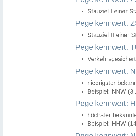
Stauziel I einer S
Pegelkennwert: Z
Stauziel II einer 
Pegelkennwert:
Verkehrsgesichert
Pegelkennwert:
niedrigster bekan
Beispiel: NNW (3
Pegelkennwert:
höchster bekannt
Beispiel: HHW (1
Pegelkennwert: 