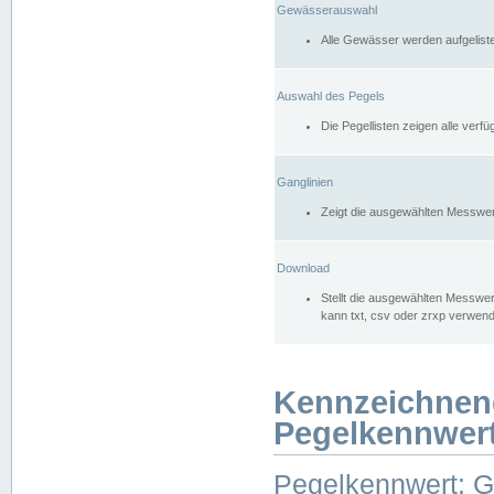
Gewässerauswahl
Alle Gewässer werden aufgelist
Auswahl des Pegels
Die Pegellisten zeigen alle ver
Ganglinien
Zeigt die ausgewählten Messwer
Download
Stellt die ausgewählten Messwer
kann txt, csv oder zrxp verwen
Kennzeichnen
Pegelkennwer
Pegelkennwert: 