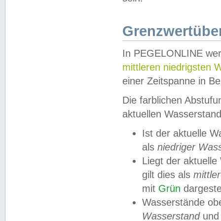
Grenzwertüber
In PEGELONLINE werde
mittleren niedrigsten
einer Zeitspanne in Be
Die farblichen Abstuf
aktuellen Wasserstand
Ist der aktuelle 
als
niedriger Was
Liegt der aktue
gilt dies als
mittle
mit
Grün
dargestel
Wasserstände obe
Wasserstand
und