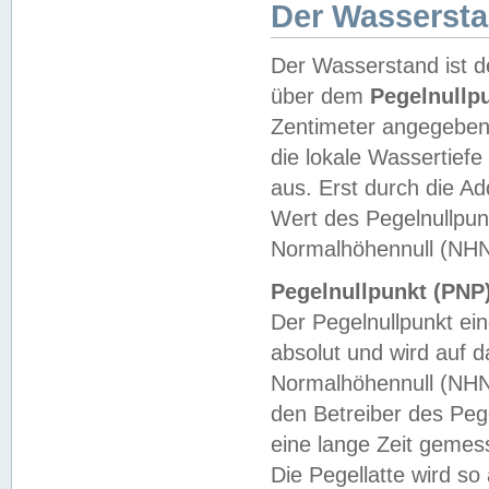
Der Wasserst
Der Wasserstand ist d
über dem
Pegelnullp
Zentimeter angegeben
die lokale Wassertie
aus. Erst durch die A
Wert des Pegelnullpun
Normalhöhennull (NHN
Pegelnullpunkt (PNP)
Der Pegelnullpunkt ei
absolut und wird auf
Normalhöhennull (NHN
den Betreiber des Pege
eine lange Zeit geme
Die Pegellatte wird s