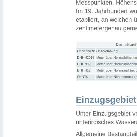
Messpunkten. Höhensy
Im 19. Jahrhundert wu
etabliert, an welchen 
zentimetergenau gem
Deutschland
Höhennetz
Bezeichnung
DHHN2016
Meter über Normalhöhennul
DHHN92
Meter über Normalhöhennul
DHHN12
Meter über Normalnull (m. 
SNN76
Meter über Höhennormal (m
Einzugsgebiet
Unter Einzugsgebiet v
unterirdisches Wasser
Allgemeine Bestandtei