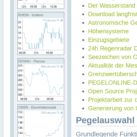
Der Wasserstand
Download langfris
RHEIN - Koblenz
Astronomische Gez
Höhensysteme
Einzugsgebiete
24h Regenradar
Seezeichen von 
DONAU - Passau
Aktualität der Me
Grenzwertübersch
PEGELONLINE-Di
Open Source Projek
Projektarbeit zur
Generierung von 
ODER - Eisenhüttenstadt
Pegelauswahl 
Grundlegende Funkti