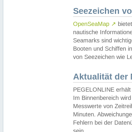
Seezeichen v
OpenSeaMap
↗
biete
nautische Information
Seamarks sind wichtig
Booten und Schiffen i
von Seezeichen wie Le
Aktualität der
PEGELONLINE erhält u
Im Binnenbereich wird 
Messwerte von Zeitreih
Minuten. Abweichungen
Fehlern bei der Daten
sein.