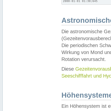
2000-01-01 01:30;645
Astronomische
Die astronomische Gez
(Gezeitenvorausberec
Die periodischen Schw
Wirkung von Mond und
Rotation verursacht.
Diese
Gezeitenvorau
Seeschifffahrt und Hy
Höhensystem
Ein Höhensystem ist e