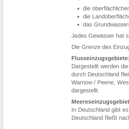
die oberflächlich
die Landoberfläc
das Grundwasser
Jedes Gewässer hat se
Die Grenze des Einzug
Flusseinzugsgebiete
Dargestellt werden die
durch Deutschland fli
Warnow / Peene, Weser
dargestellt.
Meereseinzugsgebiet
In Deutschland gibt 
Deutschland fließt n