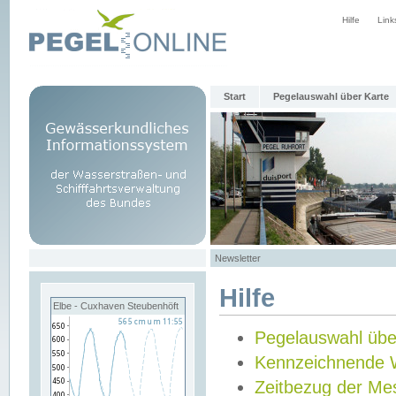
Hilfe
Link
Start
Pegelauswahl über Karte
Newsletter
Hilfe
Elbe - Cuxhaven Steubenhöft
Pegelauswahl übe
Kennzeichnende 
Zeitbezug der Me