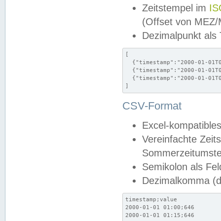
Zeitstempel im
IS
(Offset von MEZ
Dezimalpunkt als
[

  {"timestamp":"2000-01-01T0
  {"timestamp":"2000-01-01T0
  {"timestamp":"2000-01-01T0
]
CSV-Format
Excel-kompatibles
Vereinfachte Zeit
Sommerzeitumstel
Semikolon als Fel
Dezimalkomma (de
timestamp;value

2000-01-01 01:00;646

2000-01-01 01:15;646
