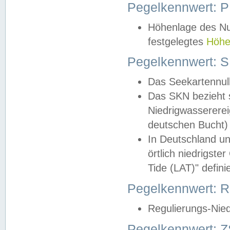
Pegelkennwert: 
Höhenlage des Nul
festgelegtes
Höhe
Pegelkennwert: 
Das Seekartennull
Das SKN bezieht s
Niedrigwassererei
deutschen Bucht) 
In Deutschland un
örtlich niedrigst
Tide (LAT)" definie
Pegelkennwert:
Regulierungs-Nie
Pegelkennwert: Z