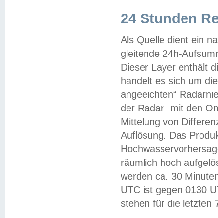
24 Stunden R
Als Quelle dient ein n
gleitende 24h-Aufsum
Dieser Layer enthält
handelt es sich um di
angeeichten“ Radarnie
der Radar- mit den O
Mittelung von Differe
Auflösung. Das Produk
Hochwasservorhersagez
räumlich hoch aufgelö
werden ca. 30 Minuten
UTC ist gegen 0130 UTC
stehen für die letzten