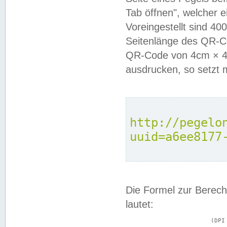
Tab öffnen", welcher 
Voreingestellt sind 4
Seitenlänge des QR-C
QR-Code von 4cm × 4c
ausdrucken, so setzt 
http://pegelo
uuid=a6ee8177
Die Formel zur Berech
lautet:
			(DPI × Druckkantenlänge in cm) ÷ 2,54 = Kantenlänge in Pixel
