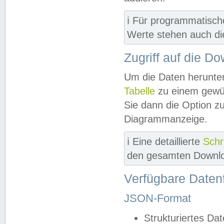
ℹ️ Für programmatisch
Werte stehen auch d
Zugriff auf die D
Um die Daten herunter
Tabelle
zu einem gewün
Sie dann die Option z
Diagrammanzeige.
ℹ️ Eine detaillierte
Schr
den gesamten Downlo
Verfügbare Daten
JSON-Format
Strukturiertes Da