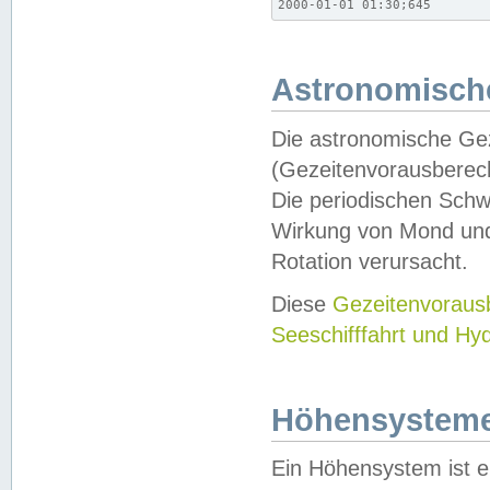
2000-01-01 01:30;645
Astronomische
Die astronomische Gez
(Gezeitenvorausberec
Die periodischen Schw
Wirkung von Mond und
Rotation verursacht.
Diese
Gezeitenvorau
Seeschifffahrt und Hy
Höhensystem
Ein Höhensystem ist e