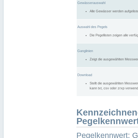
Gewässerauswahl
Alle Gewässer werden aufgelist
Auswahl des Pegels
Die Pegellisten zeigen alle ver
Ganglinien
Zeigt die ausgewählten Messwer
Download
Stellt die ausgewählten Messwer
kann txt, csv oder zrxp verwen
Kennzeichnen
Pegelkennwer
Pegelkennwert: 