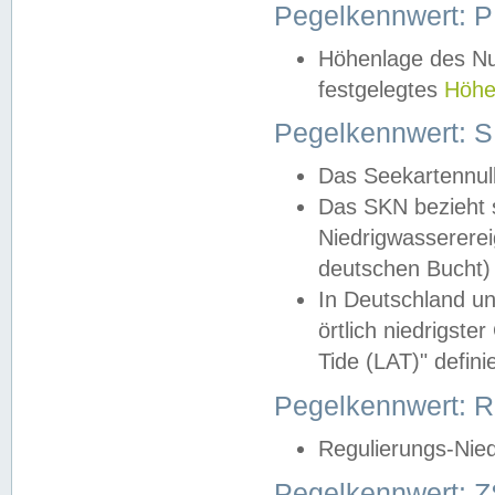
Pegelkennwert: 
Höhenlage des Nul
festgelegtes
Höhe
Pegelkennwert: 
Das Seekartennull
Das SKN bezieht s
Niedrigwassererei
deutschen Bucht) 
In Deutschland un
örtlich niedrigst
Tide (LAT)" definie
Pegelkennwert:
Regulierungs-Nie
Pegelkennwert: Z