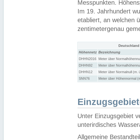
Messpunkten. Höhensy
Im 19. Jahrhundert wu
etabliert, an welchen 
zentimetergenau gem
Deutschland
Höhennetz
Bezeichnung
DHHN2016
Meter über Normalhöhennul
DHHN92
Meter über Normalhöhennul
DHHN12
Meter über Normalnull (m. 
SNN76
Meter über Höhennormal (m
Einzugsgebiet
Unter Einzugsgebiet v
unterirdisches Wasser
Allgemeine Bestandtei