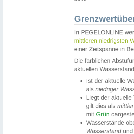
Grenzwertüber
In PEGELONLINE werde
mittleren niedrigsten
einer Zeitspanne in Be
Die farblichen Abstuf
aktuellen Wasserstand
Ist der aktuelle 
als
niedriger Was
Liegt der aktue
gilt dies als
mittle
mit
Grün
dargestel
Wasserstände obe
Wasserstand
und