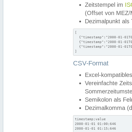
Zeitstempel im
IS
(Offset von MEZ
Dezimalpunkt als
[

  {"timestamp":"2000-01-01T0
  {"timestamp":"2000-01-01T0
  {"timestamp":"2000-01-01T0
]
CSV-Format
Excel-kompatibles
Vereinfachte Zeit
Sommerzeitumstel
Semikolon als Fel
Dezimalkomma (de
timestamp;value

2000-01-01 01:00;646

2000-01-01 01:15;646
