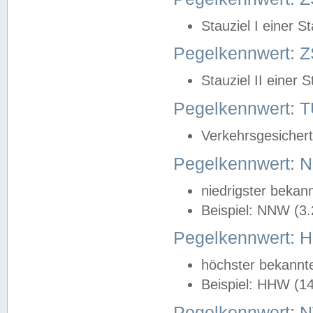
Stauziel I einer S
Pegelkennwert: Z
Stauziel II einer 
Pegelkennwert:
Verkehrsgesichert
Pegelkennwert:
niedrigster bekan
Beispiel: NNW (3
Pegelkennwert:
höchster bekannt
Beispiel: HHW (1
Pegelkennwert: 