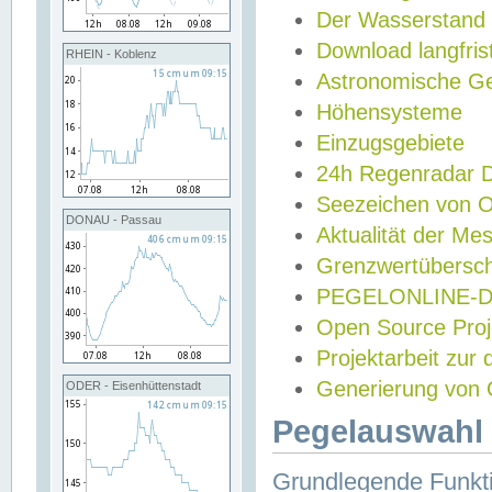
Der Wasserstand
Download langfris
RHEIN - Koblenz
Astronomische Gez
Höhensysteme
Einzugsgebiete
24h Regenradar
Seezeichen von 
DONAU - Passau
Aktualität der Me
Grenzwertübersch
PEGELONLINE-Di
Open Source Projek
Projektarbeit zur
Generierung von 
ODER - Eisenhüttenstadt
Pegelauswahl 
Grundlegende Funkti