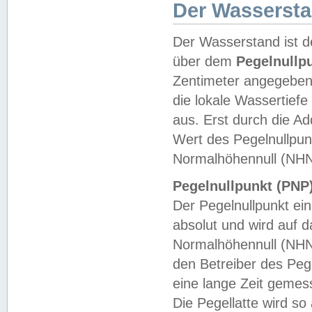
Der Wasserst
Der Wasserstand ist d
über dem
Pegelnullp
Zentimeter angegeben
die lokale Wassertie
aus. Erst durch die A
Wert des Pegelnullpun
Normalhöhennull (NHN
Pegelnullpunkt (PNP)
Der Pegelnullpunkt ei
absolut und wird auf
Normalhöhennull (NHN
den Betreiber des Pege
eine lange Zeit geme
Die Pegellatte wird s