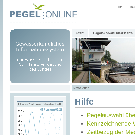
Hilfe
Link
Start
Pegelauswahl über Karte
Newsletter
Hilfe
Elbe - Cuxhaven Steubenhöft
Pegelauswahl übe
Kennzeichnende 
Zeitbezug der Me