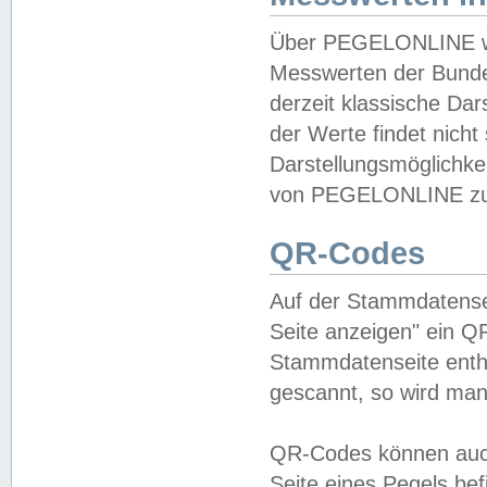
Über PEGELONLINE wer
Messwerten der Bundes
derzeit klassische Da
der Werte findet nicht 
Darstellungsmöglichkei
von PEGELONLINE zu 
QR-Codes
Auf der Stammdatensei
Seite anzeigen" ein Q
Stammdatenseite enthä
gescannt, so wird man
QR-Codes können auc
Seite eines Pegels be