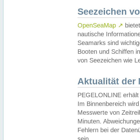
Seezeichen v
OpenSeaMap
↗
biete
nautische Information
Seamarks sind wichtig
Booten und Schiffen i
von Seezeichen wie Le
Aktualität der
PEGELONLINE erhält u
Im Binnenbereich wird 
Messwerte von Zeitreih
Minuten. Abweichungen
Fehlern bei der Daten
sein.