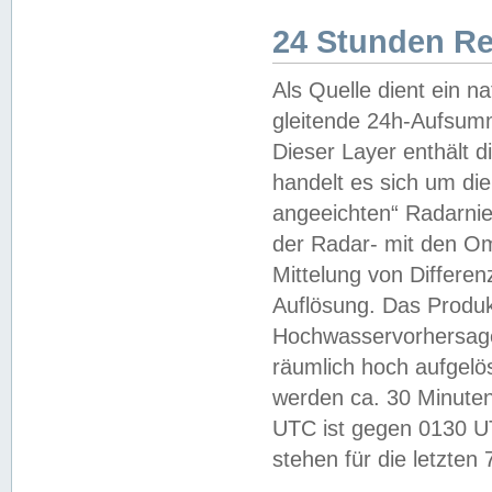
24 Stunden R
Als Quelle dient ein n
gleitende 24h-Aufsum
Dieser Layer enthält
handelt es sich um di
angeeichten“ Radarnie
der Radar- mit den O
Mittelung von Differe
Auflösung. Das Produk
Hochwasservorhersagez
räumlich hoch aufgelö
werden ca. 30 Minuten
UTC ist gegen 0130 UTC
stehen für die letzten