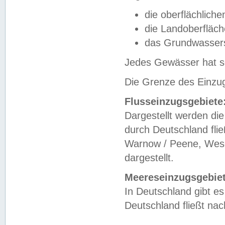
die oberflächlich
die Landoberfläc
das Grundwasser
Jedes Gewässer hat se
Die Grenze des Einzug
Flusseinzugsgebiete
Dargestellt werden die
durch Deutschland fli
Warnow / Peene, Weser
dargestellt.
Meereseinzugsgebiet
In Deutschland gibt 
Deutschland fließt n