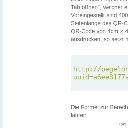
Tab öffnen", welcher 
Voreingestellt sind 4
Seitenlänge des QR-C
QR-Code von 4cm × 4c
ausdrucken, so setzt 
http://pegelo
uuid=a6ee8177
Die Formel zur Berech
lautet:
			(DPI × Druckkantenlänge in cm) ÷ 2,54 = Kantenlänge in Pixel
