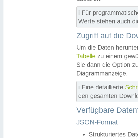
ℹ️ Für programmatisch
Werte stehen auch d
Zugriff auf die D
Um die Daten herunter
Tabelle
zu einem gewün
Sie dann die Option z
Diagrammanzeige.
ℹ️ Eine detaillierte
Schr
den gesamten Downlo
Verfügbare Daten
JSON-Format
Strukturiertes Da