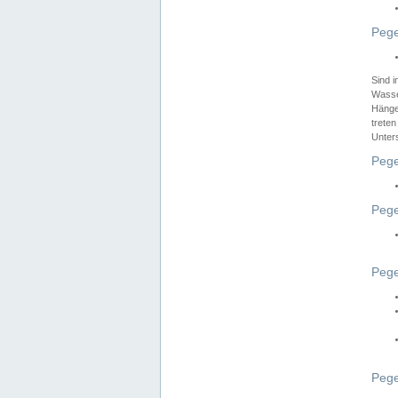
Pege
Sind 
Wasser
Hänge
treten
Unter
Pege
Pege
Pege
Pege