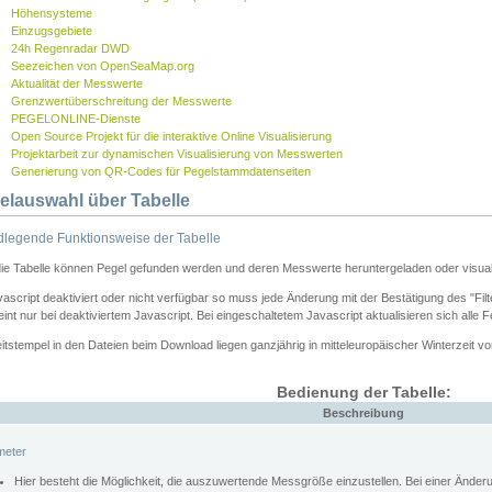
Höhensysteme
Einzugsgebiete
24h Regenradar DWD
Seezeichen von OpenSeaMap.org
Aktualität der Messwerte
Grenzwertüberschreitung der Messwerte
PEGELONLINE-Dienste
Open Source Projekt für die interaktive Online Visualisierung
Projektarbeit zur dynamischen Visualisierung von Messwerten
Generierung von QR-Codes für Pegelstammdatenseiten
elauswahl über Tabelle
legende Funktionsweise der Tabelle
die Tabelle können Pegel gefunden werden und deren Messwerte heruntergeladen oder visuali
vascript deaktiviert oder nicht verfügbar so muss jede Änderung mit der Bestätigung des "Filt
int nur bei deaktiviertem Javascript. Bei eingeschaltetem Javascript aktualisieren sich alle 
itstempel in den Dateien beim Download liegen ganzjährig in mitteleuropäischer Winterzeit vo
Bedienung der Tabelle:
Beschreibung
meter
Hier besteht die Möglichkeit, die auszuwertende Messgröße einzustellen. Bei einer Ände