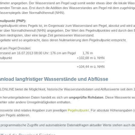
ntimeter angegeben. Der Wasserstand am Pegel sagt somit weder etwas über die lokale Wa
enden Terrain aus. Erst durch die Addition des Wasserstandes am Pegel mit dem zugehörig
asserspiegels über Normalhöhennull (NHN).
nullpunkt (PNP):
egelnullpunkt eines Pegels ist, im Gegensatz zum Wasserstand am Pegel, absolut und wir
ter über Normalhöhennull (NHN) angegeben. Der Wert des Pegelnullpunktes wird durch den Bet
 dem niedrigsten, über eine lange Zeit gemessenen Wasserstand.
gellatte wird so angebracht, dass deren Nullmarkierung dem Pegelnullpunkt entspricht.
iel am Pegel Dresden:
rstand am 16.07.2013 08:00 Uhr: 176 cm am Pegel
1,76
m
ullpunkt
+
102,68
m ü. NHN
=
104,44
m ü. NHN
nload langfristiger Wasserstände und Abflüsse
ONLINE bietet die Möglichkeit, historische Wasserstandsdaten und Abflusswerte seit dem 1
en heruntergeladenen Daten handelt es sich um
ungeprüfte Rohdaten
. Diese Messwerte wur
ehler oder andere Unregelmäßigkeiten enthalten.
esswerte sind relative Angaben zum jeweiligen
Pegelnullpunkt
. Für absolute Höhenangaben 
igen Pegels addieren.
ür programmatische Zugriffe und automatisierte Datenabfragen aktueller Werte stehen auch d