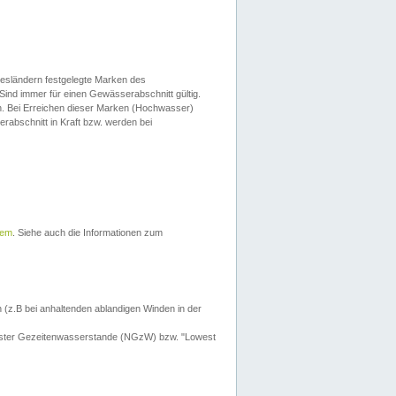
esländern festgelegte Marken des
Sind immer für einen Gewässerabschnitt gültig.
. Bei Erreichen dieser Marken (Hochwasser)
erabschnitt in Kraft bzw. werden bei
tem
. Siehe auch die Informationen zum
 (z.B bei anhaltenden ablandigen Winden in der
drigster Gezeitenwasserstande (NGzW) bzw. "Lowest