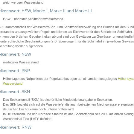
gleichwertiger Wasserstand
lkennwert: HSW, Marke I, Marke II und Marke III
HSW – höchster Schifffahrtswasserstand
in Zusammenarbeit der Wasserstraßen- und Schifffahrtsverwaltung des Bundes mit den Bund
standes an ausgewählten Pegeln und dienen als Richtwerte für den Betrieb der Schifffahrt. 
n von den örtlichen Gegebenheiten ab und sind von Gewässer zu Gewässer unterschiedlich
 unterschiedliche Beschränkungen (z.B. Sperrungen) für die Schifffahrt im jeweiligen Gewäss
schreitung wieder aufgehoben.
lkennwert: NSW
niedrigster Wasserstand
lkennwert: PNP
Höhenlage des Nullpunktes der Pegellatte bezogen auf ein amtlich festgelegtes
Höhensys
Wasserstand
.
lkennwert: SKN
Das Seekartennull (SKN) ist eine örtliche Mindesttiefenangabe in Seekarten.
Das SKN bezieht sich auf die Wassertiefe, die auch bei extemen Niedrigwasserereignissen
deutschen Bucht) kaum noch unterschritten wird.
In Deutschland und den Nordsee-Staaten ist das Seekartennull seit 2005 als örtlich nie
Astronomical Tide (LAT)" definiert.
lkennwert: RNW