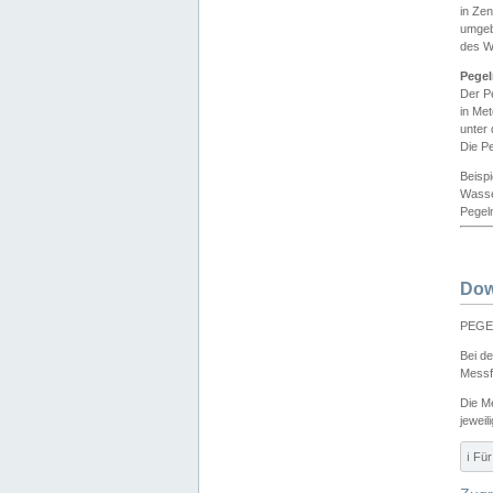
in Ze
umgeb
des W
Pegel
Der P
in Me
unter
Die Pe
Beisp
Wasse
Pegeln
Dow
PEGEL
Bei d
Messf
Die M
jeweil
ℹ️ F