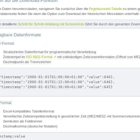
iff auf die Download-Funktion
e Daten herunterzuladen, navigieren Sie zunächst über die
Pegelauswahl-Tabelle
zu einem ge
datenseite finden Sie dann die Option zum Download der historischen Messdaten unterhalb
ne detaillierte
Schritt-für-Schritt-Anleitung mit Screenshots
führt Sie durch den gesamten Down
ügbare Datenformate
-Format
Strukturiertes Datenformat für programmatische Verarbeitung
Zeitstempel im
ISO 8601-Format
↗
mit vollständigen Zeitzoneninformation (Offset von 
Dezimalpunkt als Trennzeichen
"timestamp":"2000-01-01T01:00:00+01:00","value":646},

"timestamp":"2000-01-01T01:15:00+01:00","value":646},

"timestamp":"2000-01-01T01:30:00+01:00","value":645}

Format
Excel-kompatibles Tabellenformat
Vereinfachte Zeitstempeldarstellung in gesetzlicher Zeit (MEZ/MESZ mit Sommerzeitumstel
Semikolon als Feldtrenner
Dezimalkomma (deutsche Notation)
estamp;value
