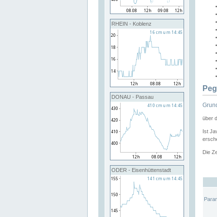
RHEIN - Koblenz
Peg
DONAU - Passau
Grund
über 
Ist Ja
ersche
Die Ze
ODER - Eisenhüttenstadt
Para