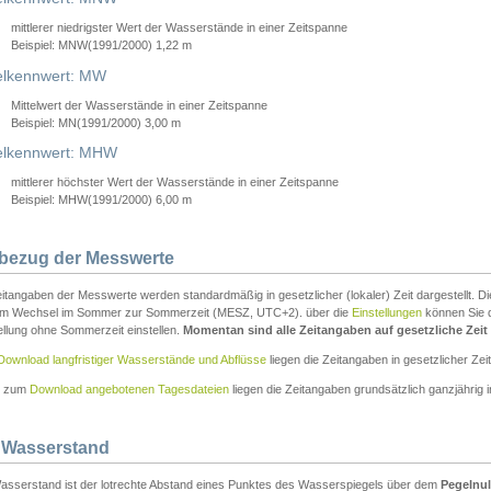
mittlerer niedrigster Wert der Wasserstände in einer Zeitspanne
Beispiel: MNW(1991/2000) 1,22 m
lkennwert: MW
Mittelwert der Wasserstände in einer Zeitspanne
Beispiel: MN(1991/2000) 3,00 m
elkennwert: MHW
mittlerer höchster Wert der Wasserstände in einer Zeitspanne
Beispiel: MHW(1991/2000) 6,00 m
tbezug der Messwerte
itangaben der Messwerte werden standardmäßig in gesetzlicher (lokaler) Zeit dargestellt. D
em Wechsel im Sommer zur Sommerzeit (MESZ, UTC+2). über die
Einstellungen
können Sie d
ellung ohne Sommerzeit einstellen.
Momentan sind alle Zeitangaben auf gesetzliche Zeit e
Download langfristiger Wasserstände und Abflüsse
liegen die Zeitangaben in gesetzlicher Zeit
n zum
Download angebotenen Tagesdateien
liegen die Zeitangaben grundsätzlich ganzjährig in
 Wasserstand
asserstand ist der lotrechte Abstand eines Punktes des Wasserspiegels über dem
Pegelnul