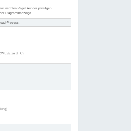
wünschten Pegel. Auf der jeweiligen
 der Diagrammanzeige.
load-Prozess.
MEZ/MESZ zu UTC)
lung)