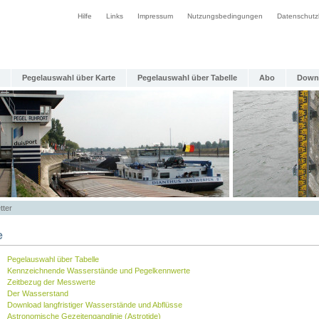
Hilfe
Links
Impressum
Nutzungsbedingungen
Datenschutz
Pegelauswahl über Karte
Pegelauswahl über Tabelle
Abo
Down
tter
e
Pegelauswahl über Tabelle
Kennzeichnende Wasserstände und Pegelkennwerte
Zeitbezug der Messwerte
Der Wasserstand
Download langfristiger Wasserstände und Abflüsse
Astronomische Gezeitenganglinie (Astrotide)