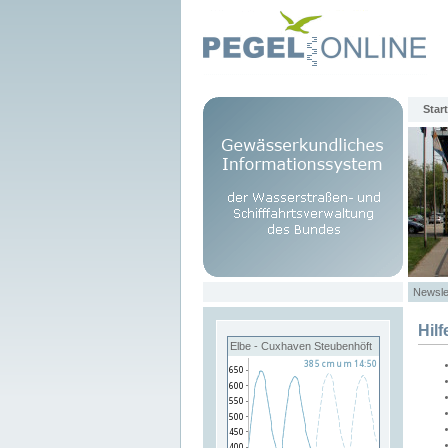
Start
Newsle
Hilf
Elbe - Cuxhaven Steubenhöft