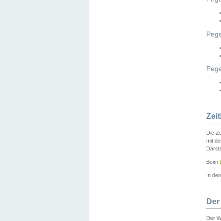
Pege
Peg
Zei
Die Ze
mit d
Darst
Beim
In de
Der
Der W