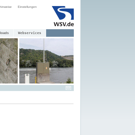
hinweise
Einstellungen
loads
Webservices