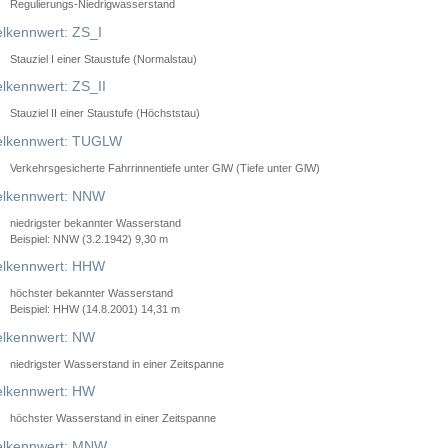
Regulierungs-Niedrigwasserstand
lkennwert: ZS_I
Stauziel I einer Staustufe (Normalstau)
lkennwert: ZS_II
Stauziel II einer Staustufe (Höchststau)
elkennwert: TUGLW
Verkehrsgesicherte Fahrrinnentiefe unter GlW (Tiefe unter GlW)
lkennwert: NNW
niedrigster bekannter Wasserstand
Beispiel: NNW (3.2.1942) 9,30 m
lkennwert: HHW
höchster bekannter Wasserstand
Beispiel: HHW (14.8.2001) 14,31 m
lkennwert: NW
niedrigster Wasserstand in einer Zeitspanne
lkennwert: HW
höchster Wasserstand in einer Zeitspanne
elkennwert: MNW