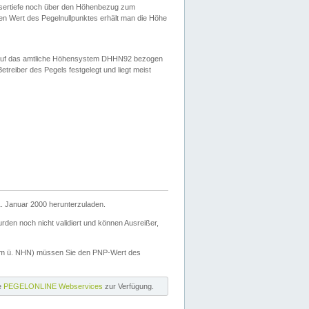
ssertiefe noch über den Höhenbezug zum
en Wert des Pegelnullpunktes erhält man die Höhe
d auf das amtliche Höhensystem DHHN92 bezogen
reiber des Pegels festgelegt und liegt meist
. Januar 2000 herunterzuladen.
den noch nicht validiert und können Ausreißer,
(m ü. NHN) müssen Sie den PNP-Wert des
ie
PEGELONLINE Webservices
zur Verfügung.