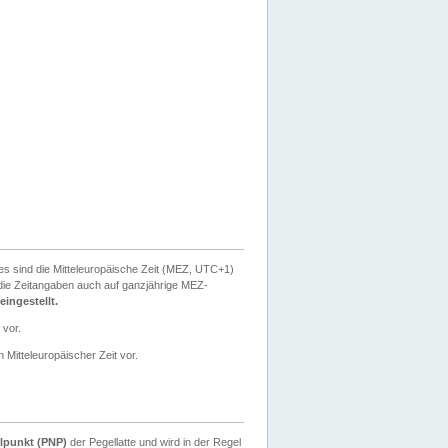
ies sind die Mitteleuropäische Zeit (MEZ, UTC+1)
ie Zeitangaben auch auf ganzjährige MEZ-
ingestellt.
 vor.
 Mitteleuropäischer Zeit vor.
lpunkt (PNP)
der Pegellatte und wird in der Regel