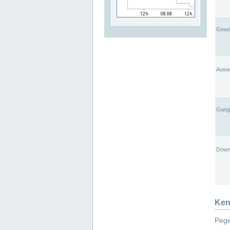
Gewä
Ausw
Gangl
Down
Ken
Pege