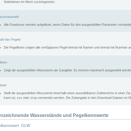
Selektionen im Menü zurückgesetzt.
sserauswahl
Alle Gewässer werden aufgelistet, wenn Daten für den ausgewählten Parameter vorhande
ahl des Pegels
Die Pegellisten zeigen alle verfügbaren Pegel einmal mit Namen und einmal mit Nummer a
inien
Zeigt die ausgewählten Messwerte als Ganglinie. Es können maximal 6 ausgewählt werde
load
Stellt die ausgewählten Messwerte innerhalb eines auswählbaren Zeitbereichs in einer Zi
kann txt, csv oder zrxp verwendet werden. Die Zeitangabe in den Download-Dateien ist 
nzeichnende Wasserstände und Pegelkennwerte
lkennwert: GLW