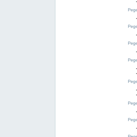
Pege
Pege
Peg
Pege
Pege
Pege
Pege
Peg