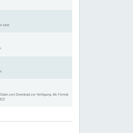
n sind.
n.
n.
p Datei zum Download zur Verfügung. Als Format
MEZ!