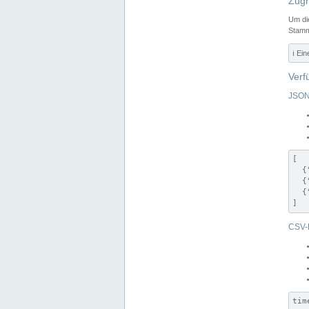
Zugr
Um di
Stamm
ℹ️ Ei
Verf
JSON
[

  {
  {
  {
]
CSV-
tim