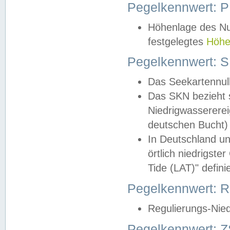
Pegelkennwert: 
Höhenlage des Nul
festgelegtes
Höhe
Pegelkennwert: 
Das Seekartennull
Das SKN bezieht s
Niedrigwassererei
deutschen Bucht) 
In Deutschland un
örtlich niedrigst
Tide (LAT)" definie
Pegelkennwert:
Regulierungs-Nie
Pegelkennwert: Z