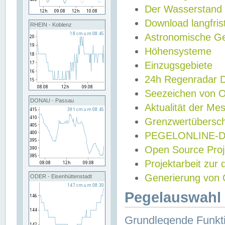
Der Wasserstand
Download langfris
RHEIN - Koblenz
Astronomische Gez
Höhensysteme
Einzugsgebiete
24h Regenradar
Seezeichen von 
DONAU - Passau
Aktualität der Me
Grenzwertübersch
PEGELONLINE-Di
Open Source Projek
Projektarbeit zur
Generierung von 
ODER - Eisenhüttenstadt
Pegelauswahl 
Grundlegende Funkti