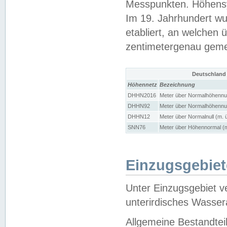
Messpunkten. Höhensy
Im 19. Jahrhundert wu
etabliert, an welchen 
zentimetergenau gem
Deutschland
Höhennetz
Bezeichnung
DHHN2016
Meter über Normalhöhennul
DHHN92
Meter über Normalhöhennul
DHHN12
Meter über Normalnull (m. 
SNN76
Meter über Höhennormal (m
Einzugsgebiet
Unter Einzugsgebiet v
unterirdisches Wasser
Allgemeine Bestandtei