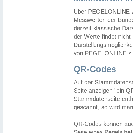
Über PEGELONLINE wer
Messwerten der Bundes
derzeit klassische Da
der Werte findet nicht 
Darstellungsmöglichkei
von PEGELONLINE zu 
QR-Codes
Auf der Stammdatensei
Seite anzeigen" ein Q
Stammdatenseite enthä
gescannt, so wird man
QR-Codes können auc
Seite eines Pegels be