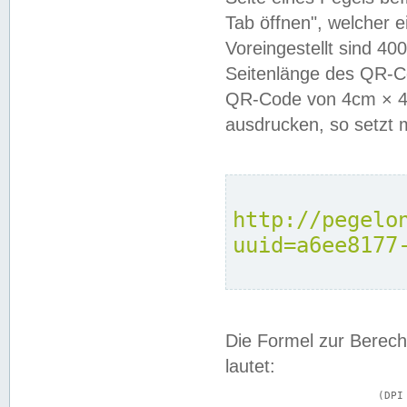
Tab öffnen", welcher 
Voreingestellt sind 4
Seitenlänge des QR-C
QR-Code von 4cm × 4c
ausdrucken, so setzt 
http://pegelo
uuid=a6ee8177
Die Formel zur Berech
lautet:
			(DPI × Druckkantenlänge in cm) ÷ 2,54 = Kantenlänge in Pixel
