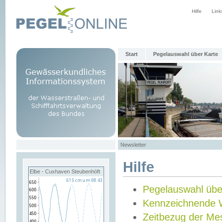
Hilfe
Link
Start
Pegelauswahl über Karte
Newsletter
Hilfe
Elbe - Cuxhaven Steubenhöft
Pegelauswahl übe
Kennzeichnende 
Zeitbezug der Me