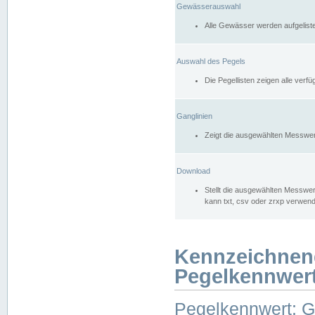
Gewässerauswahl
Alle Gewässer werden aufgelist
Auswahl des Pegels
Die Pegellisten zeigen alle ver
Ganglinien
Zeigt die ausgewählten Messwer
Download
Stellt die ausgewählten Messwer
kann txt, csv oder zrxp verwen
Kennzeichnen
Pegelkennwer
Pegelkennwert: 