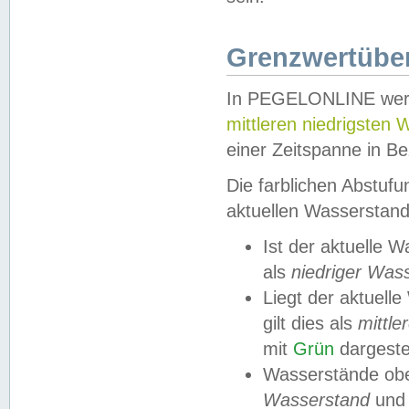
Grenzwertüber
In PEGELONLINE werde
mittleren niedrigsten
einer Zeitspanne in Be
Die farblichen Abstuf
aktuellen Wasserstand
Ist der aktuelle 
als
niedriger Was
Liegt der aktue
gilt dies als
mittle
mit
Grün
dargestel
Wasserstände obe
Wasserstand
und