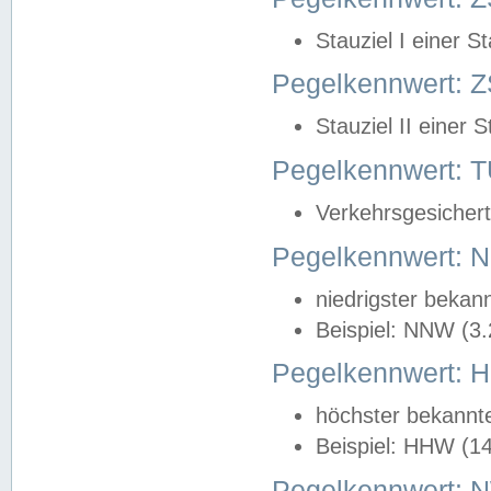
Stauziel I einer S
Pegelkennwert: Z
Stauziel II einer 
Pegelkennwert:
Verkehrsgesichert
Pegelkennwert:
niedrigster bekan
Beispiel: NNW (3
Pegelkennwert:
höchster bekannt
Beispiel: HHW (1
Pegelkennwert: 