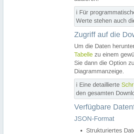
ℹ️ Für programmatisch
Werte stehen auch d
Zugriff auf die D
Um die Daten herunter
Tabelle
zu einem gewün
Sie dann die Option z
Diagrammanzeige.
ℹ️ Eine detaillierte
Schr
den gesamten Downlo
Verfügbare Daten
JSON-Format
Strukturiertes Da