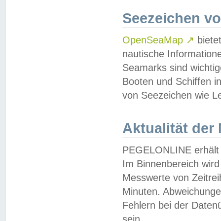
Seezeichen v
OpenSeaMap
↗
biete
nautische Information
Seamarks sind wichtig
Booten und Schiffen i
von Seezeichen wie Le
Aktualität der
PEGELONLINE erhält u
Im Binnenbereich wird 
Messwerte von Zeitreih
Minuten. Abweichungen
Fehlern bei der Daten
sein.