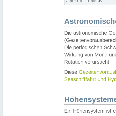
2000-01-01 01:30;645
Astronomische
Die astronomische Gez
(Gezeitenvorausberec
Die periodischen Schw
Wirkung von Mond und
Rotation verursacht.
Diese
Gezeitenvorau
Seeschifffahrt und Hy
Höhensystem
Ein Höhensystem ist e