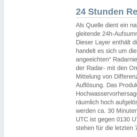
24 Stunden R
Als Quelle dient ein n
gleitende 24h-Aufsum
Dieser Layer enthält
handelt es sich um di
angeeichten“ Radarnie
der Radar- mit den O
Mittelung von Differe
Auflösung. Das Produk
Hochwasservorhersagez
räumlich hoch aufgelö
werden ca. 30 Minuten
UTC ist gegen 0130 UTC
stehen für die letzten