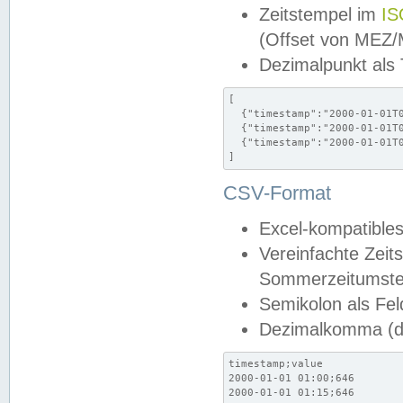
Zeitstempel im
IS
(Offset von MEZ
Dezimalpunkt als
[

  {"timestamp":"2000-01-01T0
  {"timestamp":"2000-01-01T0
  {"timestamp":"2000-01-01T0
]
CSV-Format
Excel-kompatibles
Vereinfachte Zeit
Sommerzeitumstel
Semikolon als Fel
Dezimalkomma (de
timestamp;value

2000-01-01 01:00;646

2000-01-01 01:15;646
