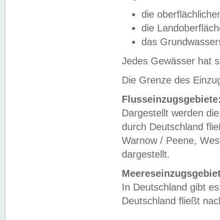
die oberflächlich
die Landoberfläc
das Grundwasser
Jedes Gewässer hat se
Die Grenze des Einzug
Flusseinzugsgebiete
Dargestellt werden die
durch Deutschland fli
Warnow / Peene, Weser
dargestellt.
Meereseinzugsgebiet
In Deutschland gibt 
Deutschland fließt n