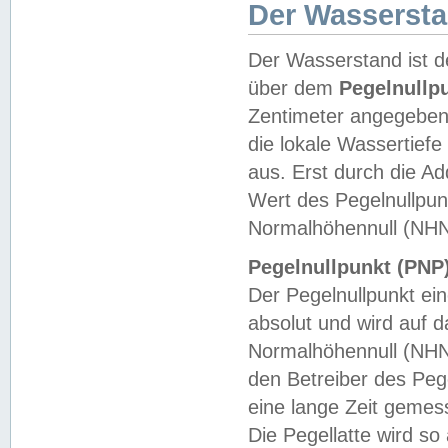
Der Wasserst
Der Wasserstand ist d
über dem
Pegelnullp
Zentimeter angegeben
die lokale Wassertie
aus. Erst durch die A
Wert des Pegelnullpun
Normalhöhennull (NHN
Pegelnullpunkt (PNP)
Der Pegelnullpunkt ei
absolut und wird auf
Normalhöhennull (NHN
den Betreiber des Pege
eine lange Zeit geme
Die Pegellatte wird s