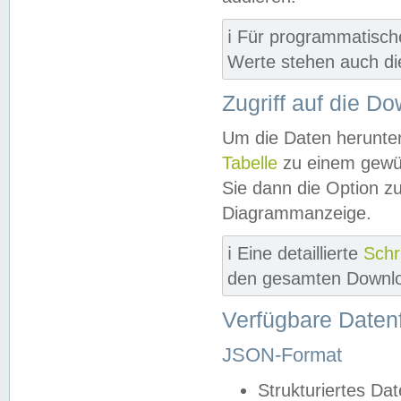
ℹ️ Für programmatisch
Werte stehen auch d
Zugriff auf die D
Um die Daten herunter
Tabelle
zu einem gewün
Sie dann die Option z
Diagrammanzeige.
ℹ️ Eine detaillierte
Schr
den gesamten Downlo
Verfügbare Daten
JSON-Format
Strukturiertes Da