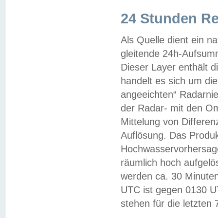
24 Stunden R
Als Quelle dient ein n
gleitende 24h-Aufsum
Dieser Layer enthält
handelt es sich um di
angeeichten“ Radarnie
der Radar- mit den O
Mittelung von Differe
Auflösung. Das Produk
Hochwasservorhersagez
räumlich hoch aufgelö
werden ca. 30 Minuten
UTC ist gegen 0130 UTC
stehen für die letzten