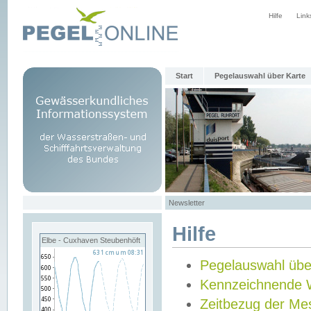
Hilfe
Link
Start
Pegelauswahl über Karte
Newsletter
Hilfe
Elbe - Cuxhaven Steubenhöft
Pegelauswahl übe
Kennzeichnende 
Zeitbezug der Me