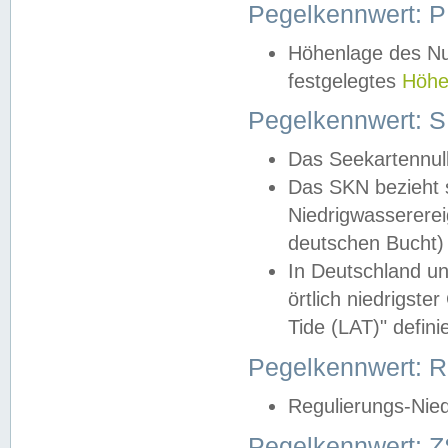
Pegelkennwert: 
Höhenlage des Nul
festgelegtes
Höhe
Pegelkennwert: 
Das Seekartennull
Das SKN bezieht s
Niedrigwassererei
deutschen Bucht) 
In Deutschland un
örtlich niedrigst
Tide (LAT)" definie
Pegelkennwert:
Regulierungs-Nie
Pegelkennwert: Z