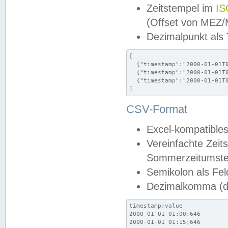
Zeitstempel im
IS
(Offset von MEZ
Dezimalpunkt als
[

  {"timestamp":"2000-01-01T0
  {"timestamp":"2000-01-01T0
  {"timestamp":"2000-01-01T0
]
CSV-Format
Excel-kompatibles
Vereinfachte Zeit
Sommerzeitumstel
Semikolon als Fel
Dezimalkomma (de
timestamp;value

2000-01-01 01:00;646

2000-01-01 01:15;646
