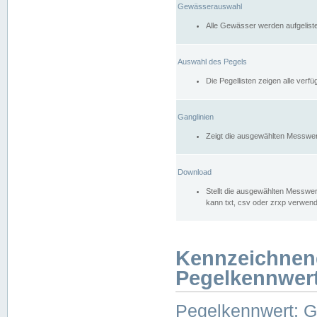
Gewässerauswahl
Alle Gewässer werden aufgelist
Auswahl des Pegels
Die Pegellisten zeigen alle ver
Ganglinien
Zeigt die ausgewählten Messwer
Download
Stellt die ausgewählten Messwer
kann txt, csv oder zrxp verwen
Kennzeichnen
Pegelkennwer
Pegelkennwert: 