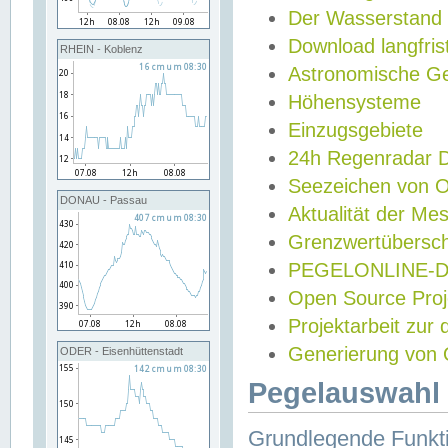
Der Wasserstand
Download langfris
RHEIN - Koblenz
Astronomische Gez
Höhensysteme
Einzugsgebiete
24h Regenradar
Seezeichen von 
DONAU - Passau
Aktualität der Me
Grenzwertübersch
PEGELONLINE-Di
Open Source Projek
Projektarbeit zur
Generierung von 
ODER - Eisenhüttenstadt
Pegelauswahl 
Grundlegende Funkti