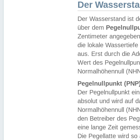
Der Wasserst
Der Wasserstand ist d
über dem
Pegelnullp
Zentimeter angegeben
die lokale Wassertie
aus. Erst durch die A
Wert des Pegelnullpun
Normalhöhennull (NHN
Pegelnullpunkt (PNP)
Der Pegelnullpunkt ei
absolut und wird auf
Normalhöhennull (NHN
den Betreiber des Pege
eine lange Zeit geme
Die Pegellatte wird s