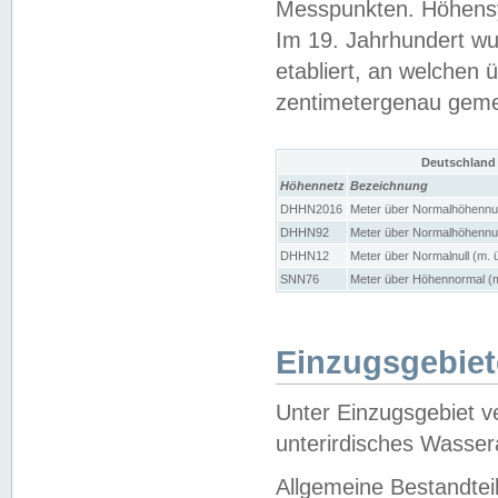
Messpunkten. Höhensy
Im 19. Jahrhundert wu
etabliert, an welchen 
zentimetergenau gem
Deutschland
Höhennetz
Bezeichnung
DHHN2016
Meter über Normalhöhennul
DHHN92
Meter über Normalhöhennul
DHHN12
Meter über Normalnull (m. 
SNN76
Meter über Höhennormal (m
Einzugsgebiet
Unter Einzugsgebiet v
unterirdisches Wasser
Allgemeine Bestandtei