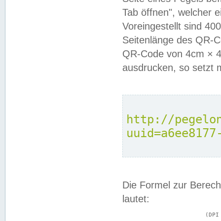
Tab öffnen", welcher 
Voreingestellt sind 4
Seitenlänge des QR-C
QR-Code von 4cm × 4c
ausdrucken, so setzt 
http://pegelo
uuid=a6ee8177
Die Formel zur Berech
lautet:
			(DPI × Druckkantenlänge in cm) ÷ 2,54 = Kantenlänge in Pixel
