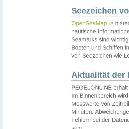
Seezeichen v
OpenSeaMap
↗
biete
nautische Information
Seamarks sind wichtig
Booten und Schiffen i
von Seezeichen wie Le
Aktualität der
PEGELONLINE erhält u
Im Binnenbereich wird 
Messwerte von Zeitreih
Minuten. Abweichungen
Fehlern bei der Daten
sein.