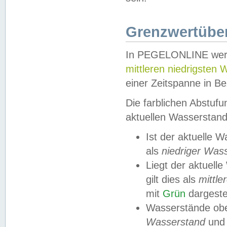
Grenzwertüber
In PEGELONLINE werde
mittleren niedrigsten
einer Zeitspanne in Be
Die farblichen Abstuf
aktuellen Wasserstand
Ist der aktuelle 
als
niedriger Was
Liegt der aktue
gilt dies als
mittle
mit
Grün
dargestel
Wasserstände obe
Wasserstand
und