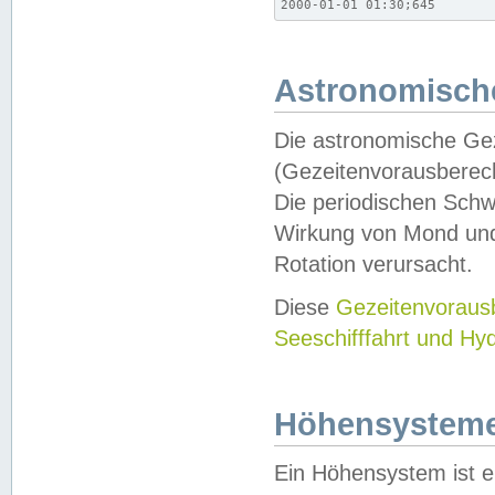
2000-01-01 01:30;645
Astronomische
Die astronomische Gez
(Gezeitenvorausberec
Die periodischen Schw
Wirkung von Mond und
Rotation verursacht.
Diese
Gezeitenvorau
Seeschifffahrt und Hy
Höhensystem
Ein Höhensystem ist e