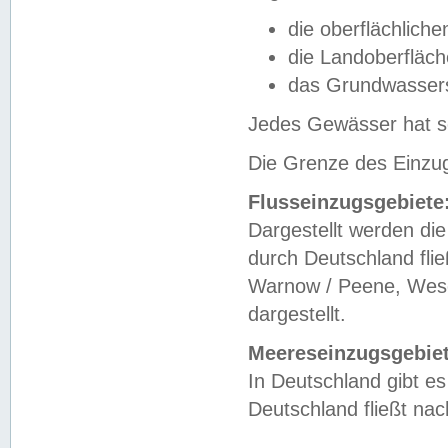
die oberflächlich
die Landoberfläc
das Grundwasser
Jedes Gewässer hat se
Die Grenze des Einzug
Flusseinzugsgebiete
Dargestellt werden die
durch Deutschland fli
Warnow / Peene, Weser
dargestellt.
Meereseinzugsgebiet
In Deutschland gibt 
Deutschland fließt n