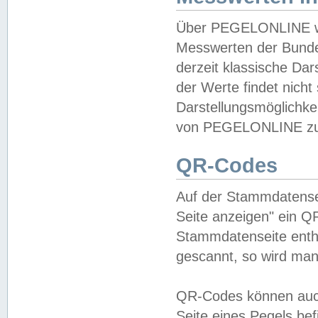
Über PEGELONLINE wer
Messwerten der Bundes
derzeit klassische Da
der Werte findet nicht 
Darstellungsmöglichkei
von PEGELONLINE zu 
QR-Codes
Auf der Stammdatensei
Seite anzeigen" ein Q
Stammdatenseite enthä
gescannt, so wird man
QR-Codes können auc
Seite eines Pegels be