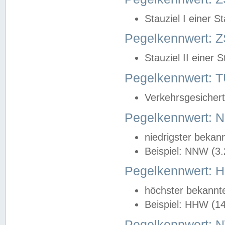
Stauziel I einer S
Pegelkennwert: Z
Stauziel II einer 
Pegelkennwert:
Verkehrsgesichert
Pegelkennwert:
niedrigster bekan
Beispiel: NNW (3
Pegelkennwert:
höchster bekannt
Beispiel: HHW (1
Pegelkennwert: 