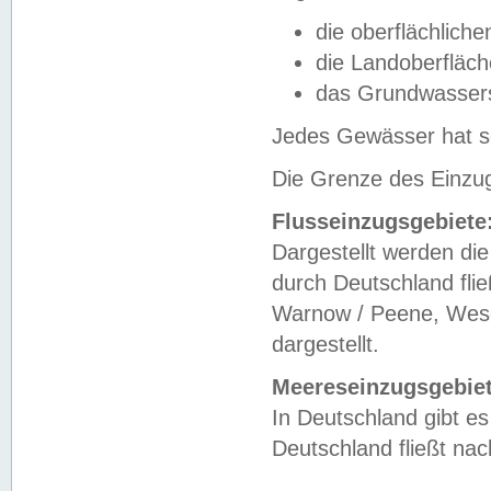
die oberflächlich
die Landoberfläc
das Grundwasser
Jedes Gewässer hat se
Die Grenze des Einzug
Flusseinzugsgebiete
Dargestellt werden die
durch Deutschland fli
Warnow / Peene, Weser
dargestellt.
Meereseinzugsgebiet
In Deutschland gibt 
Deutschland fließt n