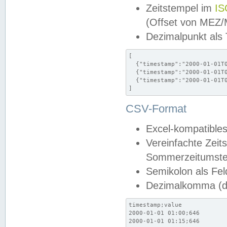
Zeitstempel im
IS
(Offset von MEZ
Dezimalpunkt als
[

  {"timestamp":"2000-01-01T0
  {"timestamp":"2000-01-01T0
  {"timestamp":"2000-01-01T0
]
CSV-Format
Excel-kompatibles
Vereinfachte Zeit
Sommerzeitumstel
Semikolon als Fel
Dezimalkomma (de
timestamp;value

2000-01-01 01:00;646

2000-01-01 01:15;646
