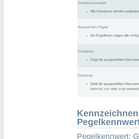
Gewässerauswahl
Alle Gewässer werden aufgelist
Auswahl des Pegels
Die Pegellisten zeigen alle ver
Ganglinien
Zeigt die ausgewählten Messwer
Download
Stellt die ausgewählten Messwer
kann txt, csv oder zrxp verwen
Kennzeichnen
Pegelkennwer
Pegelkennwert: 