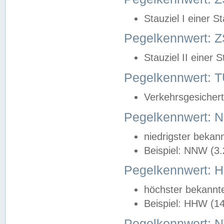
Stauziel I einer S
Pegelkennwert: Z
Stauziel II einer 
Pegelkennwert:
Verkehrsgesichert
Pegelkennwert:
niedrigster bekan
Beispiel: NNW (3
Pegelkennwert:
höchster bekannt
Beispiel: HHW (1
Pegelkennwert: 