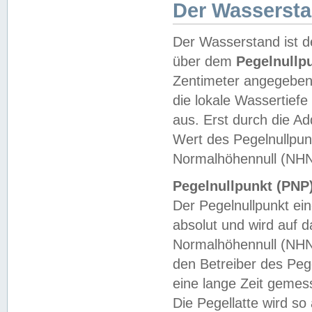
Der Wasserst
Der Wasserstand ist d
über dem
Pegelnullp
Zentimeter angegeben
die lokale Wassertie
aus. Erst durch die A
Wert des Pegelnullpun
Normalhöhennull (NHN
Pegelnullpunkt (PNP)
Der Pegelnullpunkt ei
absolut und wird auf
Normalhöhennull (NHN
den Betreiber des Pege
eine lange Zeit geme
Die Pegellatte wird s