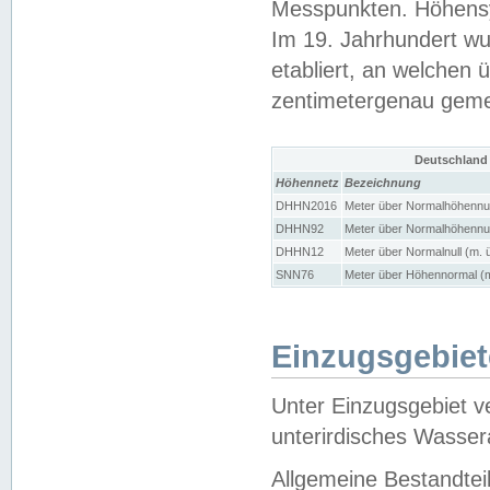
Messpunkten. Höhensy
Im 19. Jahrhundert wu
etabliert, an welchen 
zentimetergenau gem
Deutschland
Höhennetz
Bezeichnung
DHHN2016
Meter über Normalhöhennul
DHHN92
Meter über Normalhöhennul
DHHN12
Meter über Normalnull (m. 
SNN76
Meter über Höhennormal (m
Einzugsgebiet
Unter Einzugsgebiet v
unterirdisches Wasser
Allgemeine Bestandtei