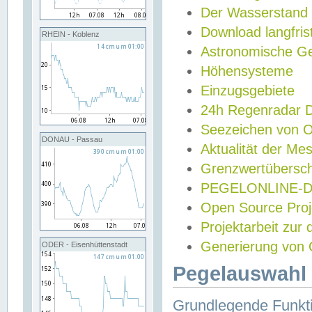
Der Wasserstand
Download langfris
RHEIN - Koblenz
Astronomische Gez
Höhensysteme
Einzugsgebiete
24h Regenradar
Seezeichen von 
DONAU - Passau
Aktualität der Me
Grenzwertübersch
PEGELONLINE-Di
Open Source Projek
Projektarbeit zur
Generierung von 
ODER - Eisenhüttenstadt
Pegelauswahl 
Grundlegende Funkti