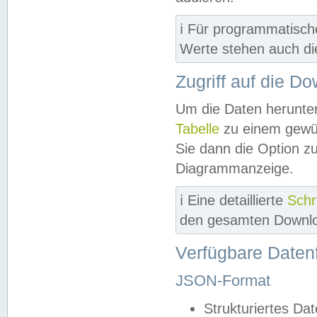
ℹ️ Für programmatisch
Werte stehen auch d
Zugriff auf die D
Um die Daten herunter
Tabelle
zu einem gewün
Sie dann die Option z
Diagrammanzeige.
ℹ️ Eine detaillierte
Schr
den gesamten Downlo
Verfügbare Daten
JSON-Format
Strukturiertes Da