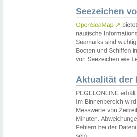
Seezeichen v
OpenSeaMap
↗
biete
nautische Information
Seamarks sind wichtig
Booten und Schiffen i
von Seezeichen wie Le
Aktualität der
PEGELONLINE erhält u
Im Binnenbereich wird 
Messwerte von Zeitreih
Minuten. Abweichungen
Fehlern bei der Daten
sein.