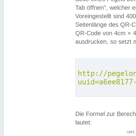
Tab öffnen", welcher 
Voreingestellt sind 4
Seitenlänge des QR-C
QR-Code von 4cm × 4c
ausdrucken, so setzt 
http://pegelo
uuid=a6ee8177
Die Formel zur Berech
lautet:
			(DPI × Druckkantenlänge in cm) ÷ 2,54 = Kantenlänge in Pixel
