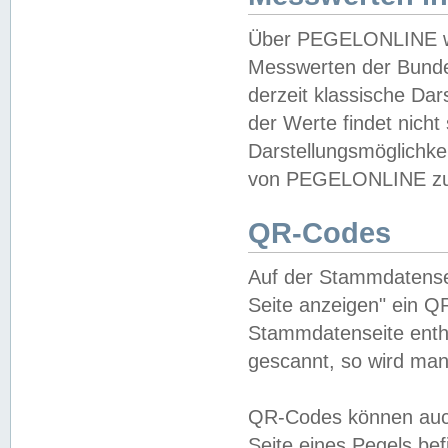
Über PEGELONLINE wer
Messwerten der Bundes
derzeit klassische Da
der Werte findet nicht 
Darstellungsmöglichkei
von PEGELONLINE zu 
QR-Codes
Auf der Stammdatensei
Seite anzeigen" ein Q
Stammdatenseite enthä
gescannt, so wird man
QR-Codes können auc
Seite eines Pegels be