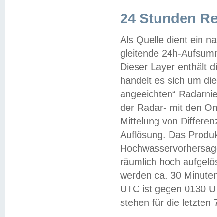
24 Stunden R
Als Quelle dient ein n
gleitende 24h-Aufsum
Dieser Layer enthält
handelt es sich um di
angeeichten“ Radarnie
der Radar- mit den O
Mittelung von Differe
Auflösung. Das Produk
Hochwasservorhersagez
räumlich hoch aufgelö
werden ca. 30 Minuten
UTC ist gegen 0130 UTC
stehen für die letzten