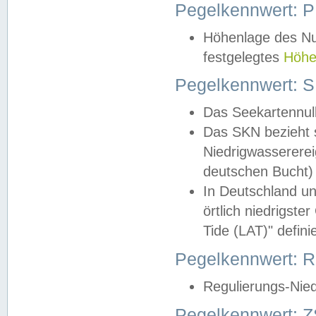
Pegelkennwert: 
Höhenlage des Nul
festgelegtes
Höhe
Pegelkennwert: 
Das Seekartennull
Das SKN bezieht s
Niedrigwassererei
deutschen Bucht) 
In Deutschland un
örtlich niedrigst
Tide (LAT)" definie
Pegelkennwert:
Regulierungs-Nie
Pegelkennwert: Z