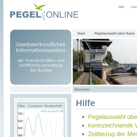
Hilfe
Link
Start
Pegelauswahl über Karte
Newsletter
Hilfe
Elbe - Cuxhaven Steubenhöft
Pegelauswahl übe
Kennzeichnende 
Zeitbezug der Me