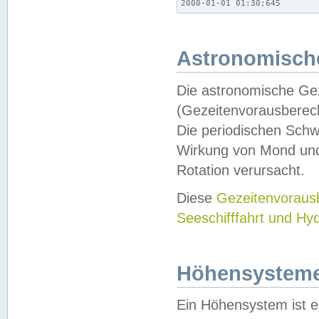
2000-01-01 01:30;645
Astronomische
Die astronomische Gez
(Gezeitenvorausberec
Die periodischen Schw
Wirkung von Mond und
Rotation verursacht.
Diese
Gezeitenvorau
Seeschifffahrt und Hy
Höhensystem
Ein Höhensystem ist e