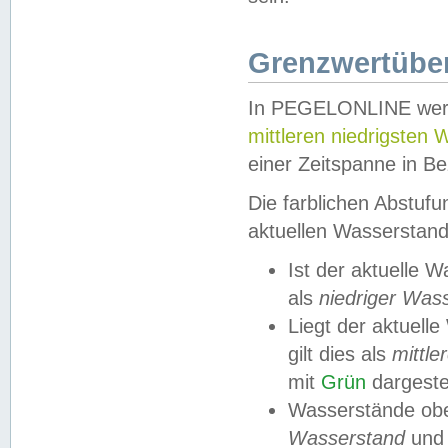
Grenzwertüber
In PEGELONLINE werde
mittleren niedrigsten
einer Zeitspanne in Be
Die farblichen Abstuf
aktuellen Wasserstand
Ist der aktuelle 
als
niedriger Was
Liegt der aktue
gilt dies als
mittle
mit
Grün
dargestel
Wasserstände obe
Wasserstand
und