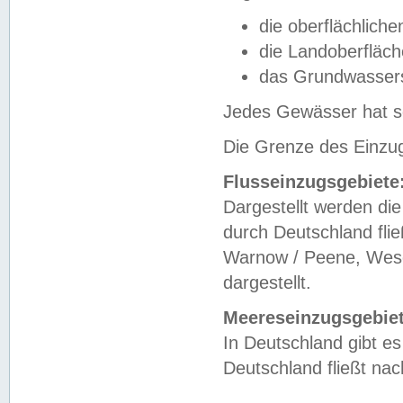
die oberflächlich
die Landoberfläc
das Grundwasser
Jedes Gewässer hat se
Die Grenze des Einzug
Flusseinzugsgebiete
Dargestellt werden die
durch Deutschland fli
Warnow / Peene, Weser
dargestellt.
Meereseinzugsgebiet
In Deutschland gibt 
Deutschland fließt n