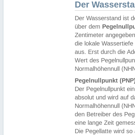
Der Wasserst
Der Wasserstand ist d
über dem
Pegelnullp
Zentimeter angegeben
die lokale Wassertie
aus. Erst durch die A
Wert des Pegelnullpun
Normalhöhennull (NHN
Pegelnullpunkt (PNP)
Der Pegelnullpunkt ei
absolut und wird auf
Normalhöhennull (NHN
den Betreiber des Pege
eine lange Zeit geme
Die Pegellatte wird s