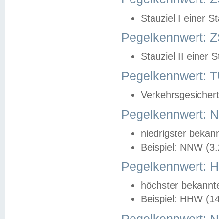
Stauziel I einer S
Pegelkennwert: Z
Stauziel II einer 
Pegelkennwert:
Verkehrsgesichert
Pegelkennwert:
niedrigster bekan
Beispiel: NNW (3
Pegelkennwert:
höchster bekannt
Beispiel: HHW (1
Pegelkennwert: 