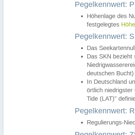
Pegelkennwert: 
Höhenlage des Nul
festgelegtes
Höhe
Pegelkennwert: 
Das Seekartennull
Das SKN bezieht s
Niedrigwassererei
deutschen Bucht) 
In Deutschland un
örtlich niedrigst
Tide (LAT)" definie
Pegelkennwert:
Regulierungs-Nie
Pegelkennwert: Z