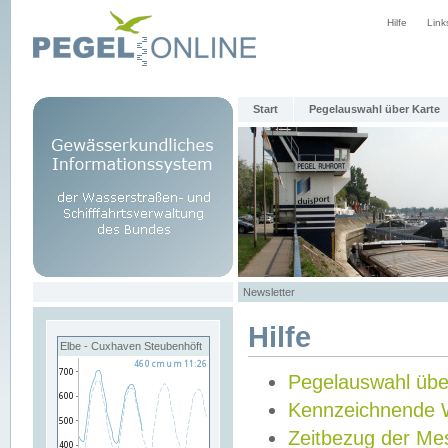
Hilfe
Link
Start
Pegelauswahl über Karte
Newsletter
Hilfe
Elbe - Cuxhaven Steubenhöft
Pegelauswahl übe
Kennzeichnende 
Zeitbezug der Me