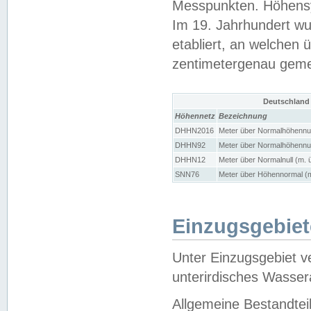
Messpunkten. Höhensy
Im 19. Jahrhundert wu
etabliert, an welchen 
zentimetergenau gem
Deutschland
Höhennetz
Bezeichnung
DHHN2016
Meter über Normalhöhennul
DHHN92
Meter über Normalhöhennul
DHHN12
Meter über Normalnull (m. 
SNN76
Meter über Höhennormal (m
Einzugsgebiet
Unter Einzugsgebiet v
unterirdisches Wasser
Allgemeine Bestandtei