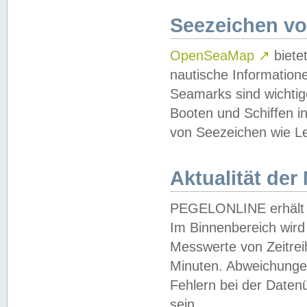
Seezeichen v
OpenSeaMap
↗
biete
nautische Information
Seamarks sind wichtig
Booten und Schiffen i
von Seezeichen wie Le
Aktualität der
PEGELONLINE erhält u
Im Binnenbereich wird 
Messwerte von Zeitreih
Minuten. Abweichungen
Fehlern bei der Daten
sein.