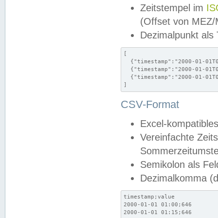
Zeitstempel im
IS
(Offset von MEZ
Dezimalpunkt als
[

  {"timestamp":"2000-01-01T0
  {"timestamp":"2000-01-01T0
  {"timestamp":"2000-01-01T0
]
CSV-Format
Excel-kompatibles
Vereinfachte Zeit
Sommerzeitumstel
Semikolon als Fel
Dezimalkomma (de
timestamp;value

2000-01-01 01:00;646

2000-01-01 01:15;646
