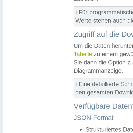
ℹ️ Für programmatisch
Werte stehen auch d
Zugriff auf die D
Um die Daten herunter
Tabelle
zu einem gewün
Sie dann die Option z
Diagrammanzeige.
ℹ️ Eine detaillierte
Schr
den gesamten Downlo
Verfügbare Daten
JSON-Format
Strukturiertes Da