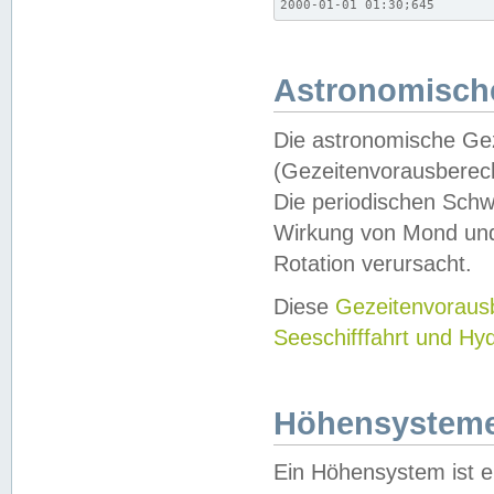
2000-01-01 01:30;645
Astronomische
Die astronomische Gez
(Gezeitenvorausberec
Die periodischen Schw
Wirkung von Mond und
Rotation verursacht.
Diese
Gezeitenvorau
Seeschifffahrt und Hy
Höhensystem
Ein Höhensystem ist e