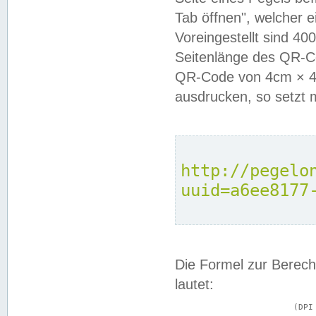
Tab öffnen", welcher 
Voreingestellt sind 4
Seitenlänge des QR-C
QR-Code von 4cm × 4c
ausdrucken, so setzt 
http://pegelo
uuid=a6ee8177
Die Formel zur Berech
lautet:
			(DPI × Druckkantenlänge in cm) ÷ 2,54 = Kantenlänge in Pixel
