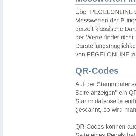
Über PEGELONLINE wer
Messwerten der Bundes
derzeit klassische Da
der Werte findet nicht 
Darstellungsmöglichkei
von PEGELONLINE zu 
QR-Codes
Auf der Stammdatensei
Seite anzeigen" ein Q
Stammdatenseite enthä
gescannt, so wird man
QR-Codes können auc
Seite eines Pegels be