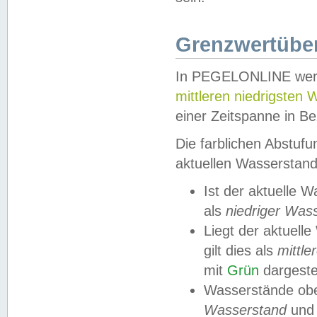
Grenzwertüber
In PEGELONLINE werde
mittleren niedrigsten
einer Zeitspanne in Be
Die farblichen Abstuf
aktuellen Wasserstand
Ist der aktuelle 
als
niedriger Was
Liegt der aktue
gilt dies als
mittle
mit
Grün
dargestel
Wasserstände obe
Wasserstand
und