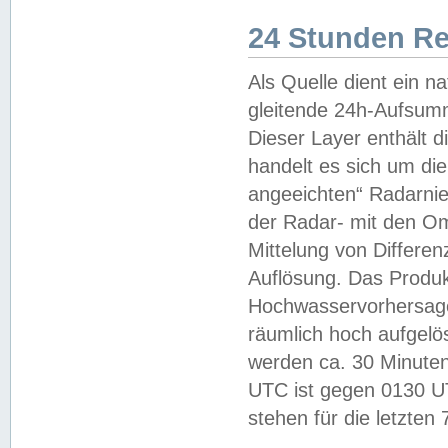
24 Stunden R
Als Quelle dient ein n
gleitende 24h-Aufsum
Dieser Layer enthält
handelt es sich um di
angeeichten“ Radarnie
der Radar- mit den O
Mittelung von Differe
Auflösung. Das Produk
Hochwasservorhersagez
räumlich hoch aufgelö
werden ca. 30 Minuten
UTC ist gegen 0130 UTC
stehen für die letzten