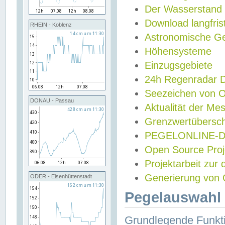
Der Wasserstand
Download langfris
RHEIN - Koblenz
Astronomische Gez
Höhensysteme
Einzugsgebiete
24h Regenradar
Seezeichen von 
DONAU - Passau
Aktualität der Me
Grenzwertübersch
PEGELONLINE-Di
Open Source Projek
Projektarbeit zur
Generierung von 
ODER - Eisenhüttenstadt
Pegelauswahl 
Grundlegende Funkti