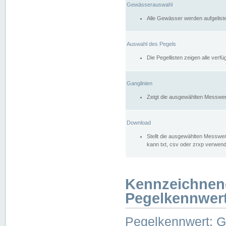
Gewässerauswahl
Alle Gewässer werden aufgelist
Auswahl des Pegels
Die Pegellisten zeigen alle ver
Ganglinien
Zeigt die ausgewählten Messwer
Download
Stellt die ausgewählten Messwer
kann txt, csv oder zrxp verwen
Kennzeichnen
Pegelkennwer
Pegelkennwert: 