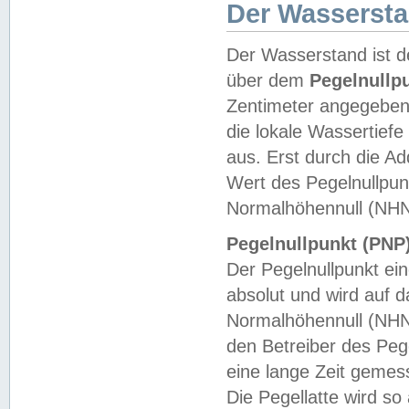
Der Wasserst
Der Wasserstand ist d
über dem
Pegelnullp
Zentimeter angegeben
die lokale Wassertie
aus. Erst durch die A
Wert des Pegelnullpun
Normalhöhennull (NHN
Pegelnullpunkt (PNP)
Der Pegelnullpunkt ei
absolut und wird auf
Normalhöhennull (NHN
den Betreiber des Pege
eine lange Zeit geme
Die Pegellatte wird s