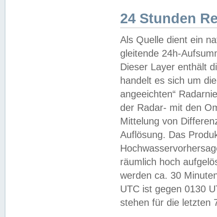
24 Stunden R
Als Quelle dient ein n
gleitende 24h-Aufsum
Dieser Layer enthält
handelt es sich um di
angeeichten“ Radarnie
der Radar- mit den O
Mittelung von Differe
Auflösung. Das Produk
Hochwasservorhersagez
räumlich hoch aufgelö
werden ca. 30 Minuten
UTC ist gegen 0130 UTC
stehen für die letzten