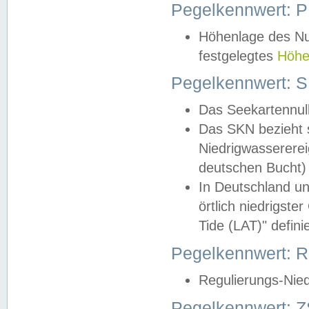
Pegelkennwert: 
Höhenlage des Nul
festgelegtes
Höhe
Pegelkennwert: 
Das Seekartennull
Das SKN bezieht s
Niedrigwassererei
deutschen Bucht) 
In Deutschland un
örtlich niedrigst
Tide (LAT)" definie
Pegelkennwert:
Regulierungs-Nie
Pegelkennwert: Z