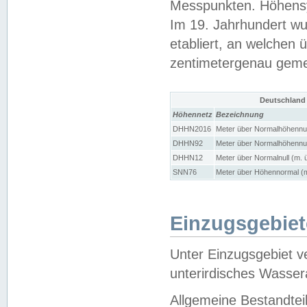
Messpunkten. Höhensy
Im 19. Jahrhundert wu
etabliert, an welchen 
zentimetergenau gem
Deutschland
Höhennetz
Bezeichnung
DHHN2016
Meter über Normalhöhennul
DHHN92
Meter über Normalhöhennul
DHHN12
Meter über Normalnull (m. 
SNN76
Meter über Höhennormal (m
Einzugsgebiet
Unter Einzugsgebiet v
unterirdisches Wasser
Allgemeine Bestandtei