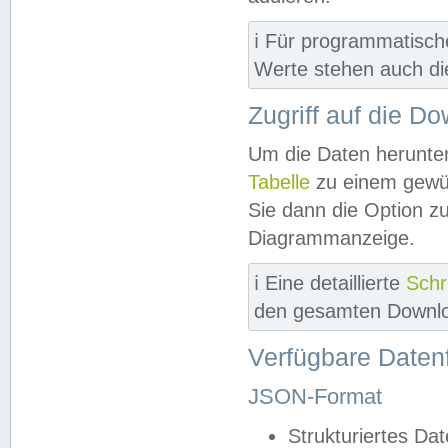
ℹ️ Für programmatisch
Werte stehen auch d
Zugriff auf die D
Um die Daten herunter
Tabelle
zu einem gewün
Sie dann die Option z
Diagrammanzeige.
ℹ️ Eine detaillierte
Schr
den gesamten Downlo
Verfügbare Daten
JSON-Format
Strukturiertes Da