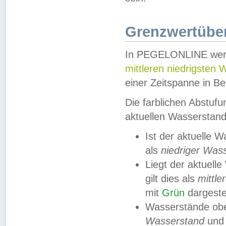
Grenzwertüber
In PEGELONLINE werde
mittleren niedrigsten
einer Zeitspanne in Be
Die farblichen Abstuf
aktuellen Wasserstand
Ist der aktuelle 
als
niedriger Was
Liegt der aktue
gilt dies als
mittle
mit
Grün
dargestel
Wasserstände obe
Wasserstand
und