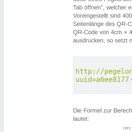
Tab öffnen", welcher 
Voreingestellt sind 4
Seitenlänge des QR-C
QR-Code von 4cm × 4c
ausdrucken, so setzt 
http://pegelo
uuid=a6ee8177
Die Formel zur Berech
lautet:
			(DPI × Druckkantenlänge in cm) ÷ 2,54 = Kantenlänge in Pixel
