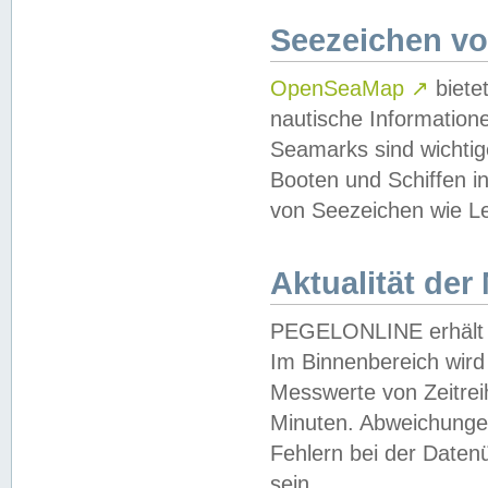
Seezeichen v
OpenSeaMap
↗
biete
nautische Information
Seamarks sind wichtig
Booten und Schiffen i
von Seezeichen wie Le
Aktualität der
PEGELONLINE erhält u
Im Binnenbereich wird 
Messwerte von Zeitreih
Minuten. Abweichungen
Fehlern bei der Daten
sein.