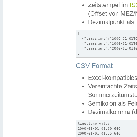
Zeitstempel im
IS
(Offset von MEZ
Dezimalpunkt als
[

  {"timestamp":"2000-01-01T0
  {"timestamp":"2000-01-01T0
  {"timestamp":"2000-01-01T0
]
CSV-Format
Excel-kompatibles
Vereinfachte Zeit
Sommerzeitumstel
Semikolon als Fel
Dezimalkomma (de
timestamp;value

2000-01-01 01:00;646

2000-01-01 01:15;646
