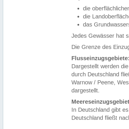
die oberflächlich
die Landoberfläc
das Grundwasser
Jedes Gewässer hat se
Die Grenze des Einzug
Flusseinzugsgebiete
Dargestellt werden die
durch Deutschland fli
Warnow / Peene, Weser
dargestellt.
Meereseinzugsgebiet
In Deutschland gibt 
Deutschland fließt n