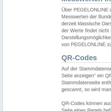
Über PEGELONLINE wer
Messwerten der Bundes
derzeit klassische Da
der Werte findet nicht 
Darstellungsmöglichkei
von PEGELONLINE zu 
QR-Codes
Auf der Stammdatensei
Seite anzeigen" ein Q
Stammdatenseite enthä
gescannt, so wird man
QR-Codes können auc
Seite eines Pegels be