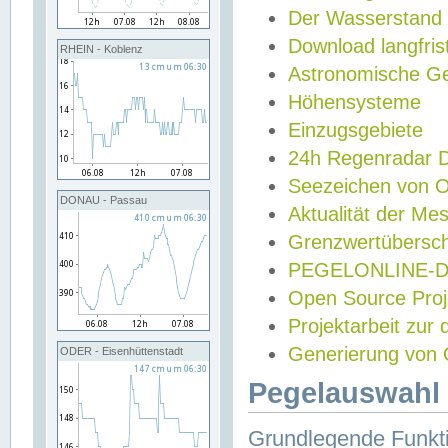
Der Wasserstand
Download langfris
RHEIN - Koblenz
Astronomische Gez
Höhensysteme
Einzugsgebiete
24h Regenradar
Seezeichen von 
DONAU - Passau
Aktualität der Me
Grenzwertübersch
PEGELONLINE-Di
Open Source Projek
Projektarbeit zur
Generierung von 
ODER - Eisenhüttenstadt
Pegelauswahl 
Grundlegende Funkti