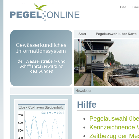
Hilfe
Link
Start
Pegelauswahl über Karte
Newsletter
Hilfe
Elbe - Cuxhaven Steubenhöft
Pegelauswahl übe
Kennzeichnende 
Zeitbezug der Me