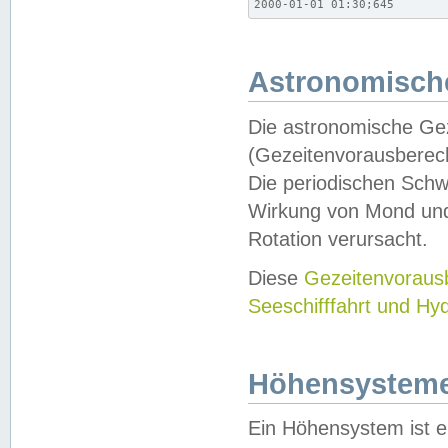
2000-01-01 01:30;645
Astronomische
Die astronomische Gez
(Gezeitenvorausberec
Die periodischen Schw
Wirkung von Mond und
Rotation verursacht.
Diese
Gezeitenvorau
Seeschifffahrt und Hy
Höhensystem
Ein Höhensystem ist e