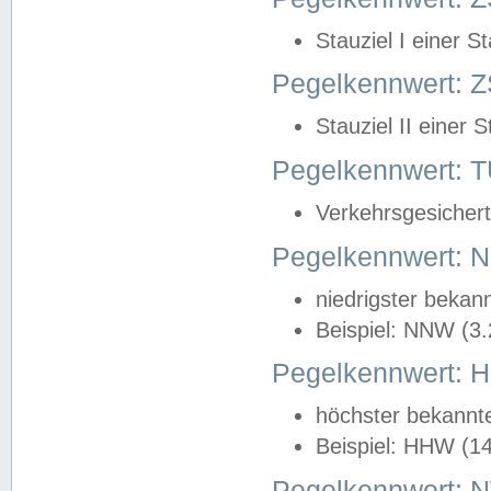
Stauziel I einer S
Pegelkennwert: Z
Stauziel II einer 
Pegelkennwert:
Verkehrsgesichert
Pegelkennwert:
niedrigster bekan
Beispiel: NNW (3
Pegelkennwert:
höchster bekannt
Beispiel: HHW (1
Pegelkennwert: 