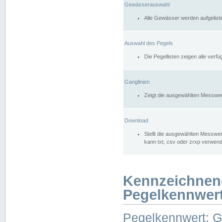
Gewässerauswahl
Alle Gewässer werden aufgelist
Auswahl des Pegels
Die Pegellisten zeigen alle ver
Ganglinien
Zeigt die ausgewählten Messwer
Download
Stellt die ausgewählten Messwer
kann txt, csv oder zrxp verwen
Kennzeichnen
Pegelkennwer
Pegelkennwert: 