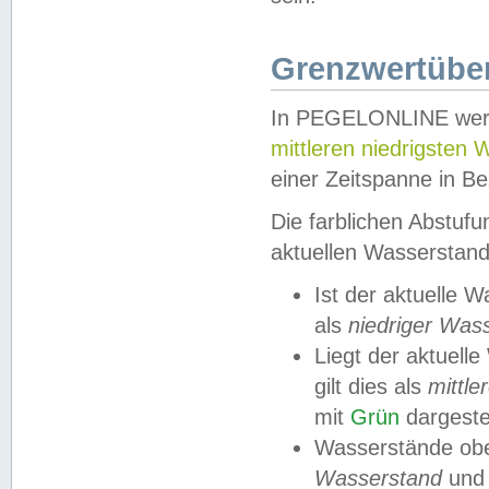
Grenzwertüber
In PEGELONLINE werde
mittleren niedrigsten
einer Zeitspanne in Be
Die farblichen Abstuf
aktuellen Wasserstand
Ist der aktuelle 
als
niedriger Was
Liegt der aktue
gilt dies als
mittle
mit
Grün
dargestel
Wasserstände obe
Wasserstand
und