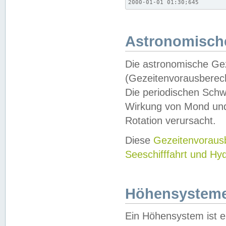
2000-01-01 01:30;645
Astronomische
Die astronomische Gez
(Gezeitenvorausberec
Die periodischen Schw
Wirkung von Mond und
Rotation verursacht.
Diese
Gezeitenvorau
Seeschifffahrt und Hy
Höhensystem
Ein Höhensystem ist e