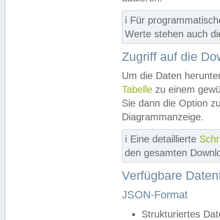
ℹ️ Für programmatisch
Werte stehen auch d
Zugriff auf die D
Um die Daten herunter
Tabelle
zu einem gewün
Sie dann die Option z
Diagrammanzeige.
ℹ️ Eine detaillierte
Schr
den gesamten Downlo
Verfügbare Daten
JSON-Format
Strukturiertes Da