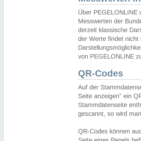
Über PEGELONLINE wer
Messwerten der Bundes
derzeit klassische Da
der Werte findet nicht 
Darstellungsmöglichkei
von PEGELONLINE zu 
QR-Codes
Auf der Stammdatensei
Seite anzeigen" ein Q
Stammdatenseite enthä
gescannt, so wird man
QR-Codes können auc
Seite eines Pegels be