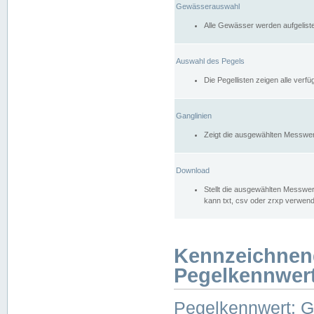
Gewässerauswahl
Alle Gewässer werden aufgelist
Auswahl des Pegels
Die Pegellisten zeigen alle ver
Ganglinien
Zeigt die ausgewählten Messwer
Download
Stellt die ausgewählten Messwer
kann txt, csv oder zrxp verwen
Kennzeichnen
Pegelkennwer
Pegelkennwert: 