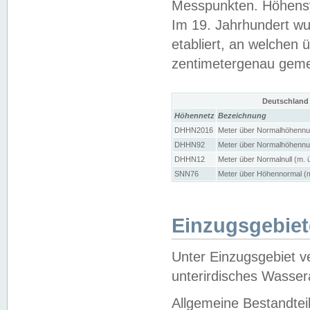
Messpunkten. Höhensy
Im 19. Jahrhundert wu
etabliert, an welchen 
zentimetergenau gem
Deutschland
Höhennetz
Bezeichnung
DHHN2016
Meter über Normalhöhennul
DHHN92
Meter über Normalhöhennul
DHHN12
Meter über Normalnull (m. 
SNN76
Meter über Höhennormal (m
Einzugsgebiet
Unter Einzugsgebiet v
unterirdisches Wasser
Allgemeine Bestandtei