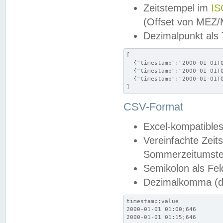
Zeitstempel im
IS
(Offset von MEZ
Dezimalpunkt als
[

  {"timestamp":"2000-01-01T0
  {"timestamp":"2000-01-01T0
  {"timestamp":"2000-01-01T0
]
CSV-Format
Excel-kompatibles
Vereinfachte Zeit
Sommerzeitumstel
Semikolon als Fel
Dezimalkomma (de
timestamp;value

2000-01-01 01:00;646

2000-01-01 01:15;646
