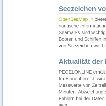
Seezeichen v
OpenSeaMap
↗
biete
nautische Information
Seamarks sind wichtig
Booten und Schiffen i
von Seezeichen wie Le
Aktualität der
PEGELONLINE erhält u
Im Binnenbereich wird 
Messwerte von Zeitreih
Minuten. Abweichungen
Fehlern bei der Daten
sein.