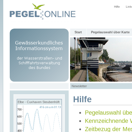
Hilfe
Link
Start
Pegelauswahl über Karte
Newsletter
Hilfe
Elbe - Cuxhaven Steubenhöft
Pegelauswahl übe
Kennzeichnende 
Zeitbezug der Me