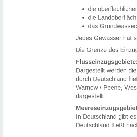
die oberflächlich
die Landoberfläc
das Grundwasser
Jedes Gewässer hat se
Die Grenze des Einzug
Flusseinzugsgebiete
Dargestellt werden die
durch Deutschland fli
Warnow / Peene, Weser
dargestellt.
Meereseinzugsgebiet
In Deutschland gibt 
Deutschland fließt n