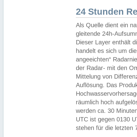
24 Stunden R
Als Quelle dient ein n
gleitende 24h-Aufsum
Dieser Layer enthält
handelt es sich um di
angeeichten“ Radarnie
der Radar- mit den O
Mittelung von Differe
Auflösung. Das Produk
Hochwasservorhersagez
räumlich hoch aufgelö
werden ca. 30 Minuten
UTC ist gegen 0130 UTC
stehen für die letzten