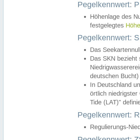
Pegelkennwert: 
Höhenlage des Nul
festgelegtes
Höhe
Pegelkennwert: 
Das Seekartennull
Das SKN bezieht s
Niedrigwassererei
deutschen Bucht) 
In Deutschland un
örtlich niedrigst
Tide (LAT)" definie
Pegelkennwert:
Regulierungs-Nie
Pegelkennwert: Z