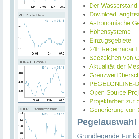
Der Wasserstand
Download langfris
RHEIN - Koblenz
Astronomische Gez
Höhensysteme
Einzugsgebiete
24h Regenradar
Seezeichen von 
DONAU - Passau
Aktualität der Me
Grenzwertübersch
PEGELONLINE-Di
Open Source Projek
Projektarbeit zur
Generierung von 
ODER - Eisenhüttenstadt
Pegelauswahl 
Grundlegende Funkti