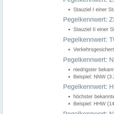
Stauziel I einer S
Pegelkennwert: Z
Stauziel II einer 
Pegelkennwert:
Verkehrsgesichert
Pegelkennwert:
niedrigster bekan
Beispiel: NNW (3
Pegelkennwert:
höchster bekannt
Beispiel: HHW (1
Pegelkennwert: 