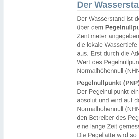
Der Wasserst
Der Wasserstand ist d
über dem
Pegelnullp
Zentimeter angegeben
die lokale Wassertie
aus. Erst durch die A
Wert des Pegelnullpun
Normalhöhennull (NHN
Pegelnullpunkt (PNP)
Der Pegelnullpunkt ei
absolut und wird auf
Normalhöhennull (NHN
den Betreiber des Pege
eine lange Zeit geme
Die Pegellatte wird s