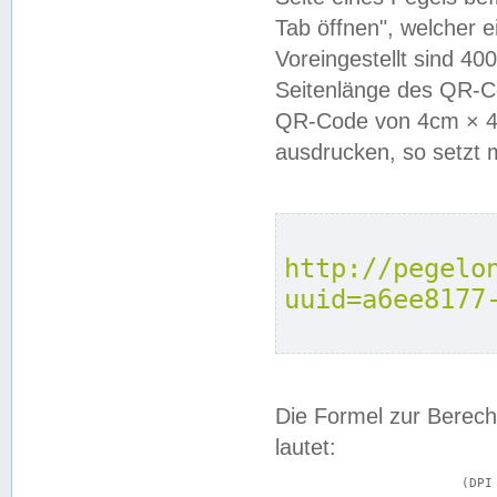
Tab öffnen", welcher 
Voreingestellt sind 4
Seitenlänge des QR-C
QR-Code von 4cm × 4c
ausdrucken, so setzt 
http://pegelo
uuid=a6ee8177
Die Formel zur Berech
lautet:
			(DPI × Druckkantenlänge in cm) ÷ 2,54 = Kantenlänge in Pixel
