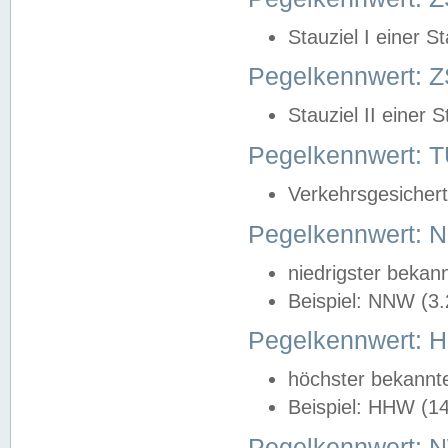
Stauziel I einer S
Pegelkennwert: Z
Stauziel II einer 
Pegelkennwert:
Verkehrsgesichert
Pegelkennwert:
niedrigster bekan
Beispiel: NNW (3
Pegelkennwert:
höchster bekannt
Beispiel: HHW (1
Pegelkennwert: 