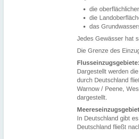
die oberflächlich
die Landoberfläc
das Grundwasser
Jedes Gewässer hat se
Die Grenze des Einzug
Flusseinzugsgebiete
Dargestellt werden die
durch Deutschland fli
Warnow / Peene, Weser
dargestellt.
Meereseinzugsgebiet
In Deutschland gibt 
Deutschland fließt n