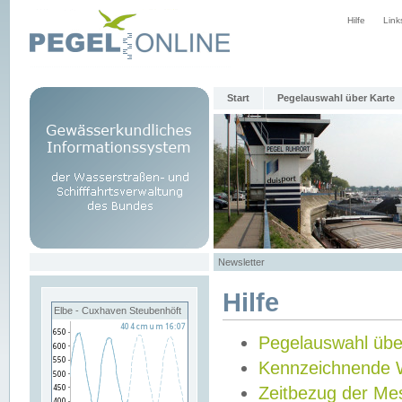
Hilfe
Link
Start
Pegelauswahl über Karte
Newsletter
Hilfe
Elbe - Cuxhaven Steubenhöft
Pegelauswahl übe
Kennzeichnende 
Zeitbezug der Me