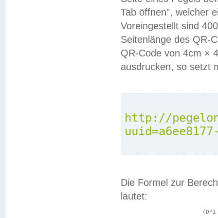
Tab öffnen", welcher 
Voreingestellt sind 4
Seitenlänge des QR-C
QR-Code von 4cm × 4c
ausdrucken, so setzt 
http://pegelo
uuid=a6ee8177
Die Formel zur Berech
lautet:
			(DPI × Druckkantenlänge in cm) ÷ 2,54 = Kantenlänge in Pixel
