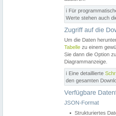
ℹ️ Für programmatisch
Werte stehen auch d
Zugriff auf die D
Um die Daten herunter
Tabelle
zu einem gewün
Sie dann die Option z
Diagrammanzeige.
ℹ️ Eine detaillierte
Schr
den gesamten Downlo
Verfügbare Daten
JSON-Format
Strukturiertes Da