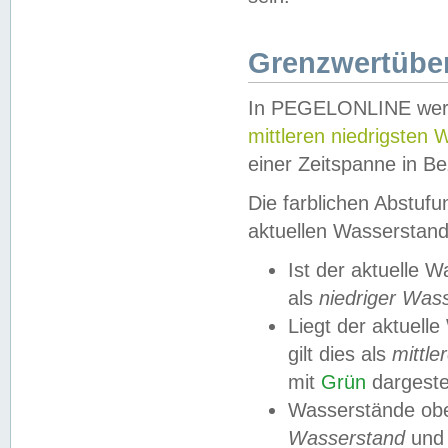
Grenzwertüber
In PEGELONLINE werde
mittleren niedrigsten
einer Zeitspanne in Be
Die farblichen Abstuf
aktuellen Wasserstand
Ist der aktuelle 
als
niedriger Was
Liegt der aktue
gilt dies als
mittle
mit
Grün
dargestel
Wasserstände obe
Wasserstand
und