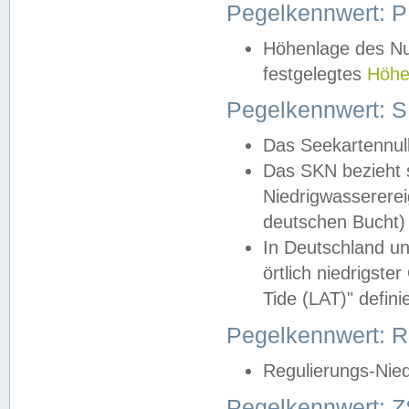
Pegelkennwert: 
Höhenlage des Nul
festgelegtes
Höhe
Pegelkennwert: 
Das Seekartennull
Das SKN bezieht s
Niedrigwassererei
deutschen Bucht) 
In Deutschland un
örtlich niedrigst
Tide (LAT)" definie
Pegelkennwert:
Regulierungs-Nie
Pegelkennwert: Z