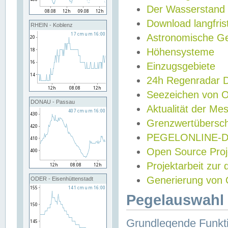
Der Wasserstand
Download langfris
RHEIN - Koblenz
Astronomische Gez
Höhensysteme
Einzugsgebiete
24h Regenradar
Seezeichen von 
DONAU - Passau
Aktualität der Me
Grenzwertübersch
PEGELONLINE-Di
Open Source Projek
Projektarbeit zur
Generierung von 
ODER - Eisenhüttenstadt
Pegelauswahl 
Grundlegende Funkti