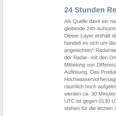
24 Stunden R
Als Quelle dient ein n
gleitende 24h-Aufsum
Dieser Layer enthält
handelt es sich um di
angeeichten“ Radarnie
der Radar- mit den O
Mittelung von Differe
Auflösung. Das Produk
Hochwasservorhersagez
räumlich hoch aufgelö
werden ca. 30 Minuten
UTC ist gegen 0130 UTC
stehen für die letzten