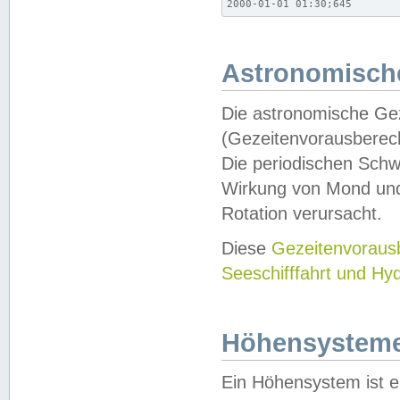
2000-01-01 01:30;645
Astronomische
Die astronomische Gez
(Gezeitenvorausberec
Die periodischen Schw
Wirkung von Mond und
Rotation verursacht.
Diese
Gezeitenvorau
Seeschifffahrt und Hy
Höhensystem
Ein Höhensystem ist e