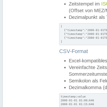
Zeitstempel im
IS
(Offset von MEZ
Dezimalpunkt als
[

  {"timestamp":"2000-01-01T0
  {"timestamp":"2000-01-01T0
  {"timestamp":"2000-01-01T0
]
CSV-Format
Excel-kompatibles
Vereinfachte Zeit
Sommerzeitumstel
Semikolon als Fel
Dezimalkomma (de
timestamp;value

2000-01-01 01:00;646

2000-01-01 01:15;646
