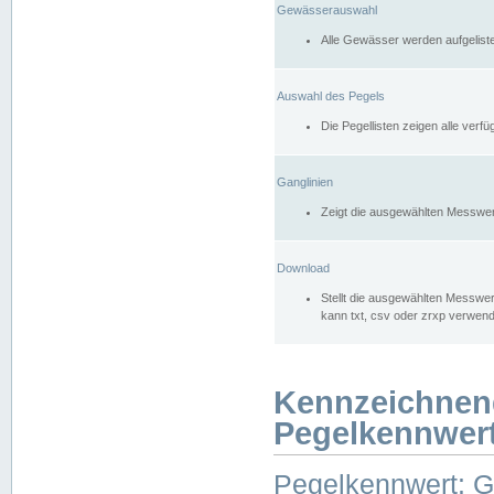
Gewässerauswahl
Alle Gewässer werden aufgelist
Auswahl des Pegels
Die Pegellisten zeigen alle ver
Ganglinien
Zeigt die ausgewählten Messwer
Download
Stellt die ausgewählten Messwer
kann txt, csv oder zrxp verwen
Kennzeichnen
Pegelkennwer
Pegelkennwert: 