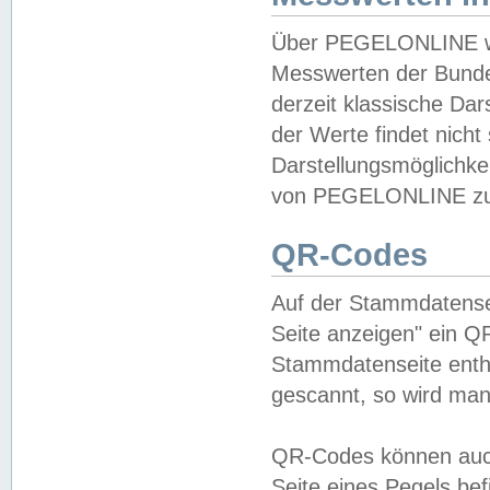
Über PEGELONLINE wer
Messwerten der Bundes
derzeit klassische Da
der Werte findet nicht 
Darstellungsmöglichkei
von PEGELONLINE zu 
QR-Codes
Auf der Stammdatensei
Seite anzeigen" ein Q
Stammdatenseite enthä
gescannt, so wird man
QR-Codes können auc
Seite eines Pegels be