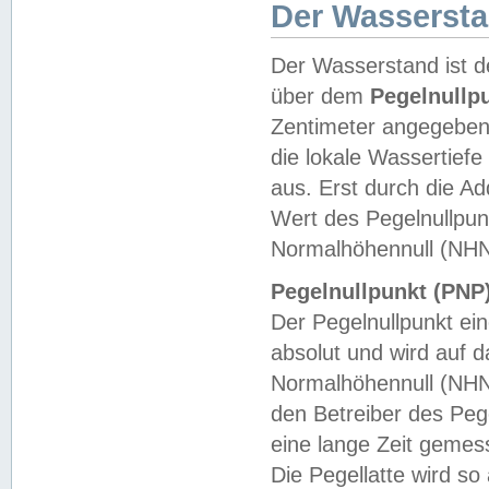
Der Wasserst
Der Wasserstand ist d
über dem
Pegelnullp
Zentimeter angegeben
die lokale Wassertie
aus. Erst durch die A
Wert des Pegelnullpun
Normalhöhennull (NHN
Pegelnullpunkt (PNP)
Der Pegelnullpunkt ei
absolut und wird auf
Normalhöhennull (NHN
den Betreiber des Pege
eine lange Zeit geme
Die Pegellatte wird s