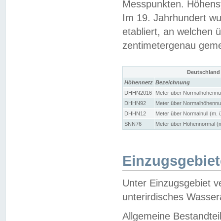
Messpunkten. Höhensy
Im 19. Jahrhundert wu
etabliert, an welchen 
zentimetergenau gem
Deutschland
Höhennetz
Bezeichnung
DHHN2016
Meter über Normalhöhennul
DHHN92
Meter über Normalhöhennul
DHHN12
Meter über Normalnull (m. 
SNN76
Meter über Höhennormal (m
Einzugsgebiet
Unter Einzugsgebiet v
unterirdisches Wasser
Allgemeine Bestandtei