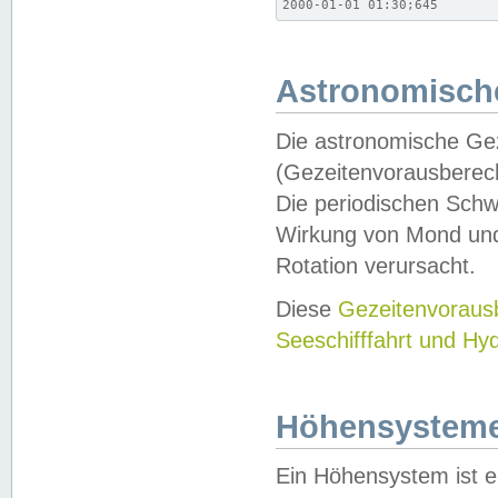
2000-01-01 01:30;645
Astronomische
Die astronomische Gez
(Gezeitenvorausberec
Die periodischen Schw
Wirkung von Mond und
Rotation verursacht.
Diese
Gezeitenvorau
Seeschifffahrt und Hy
Höhensystem
Ein Höhensystem ist e