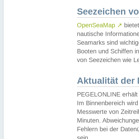
Seezeichen v
OpenSeaMap
↗
biete
nautische Information
Seamarks sind wichtig
Booten und Schiffen i
von Seezeichen wie Le
Aktualität der
PEGELONLINE erhält u
Im Binnenbereich wird 
Messwerte von Zeitreih
Minuten. Abweichungen
Fehlern bei der Daten
sein.