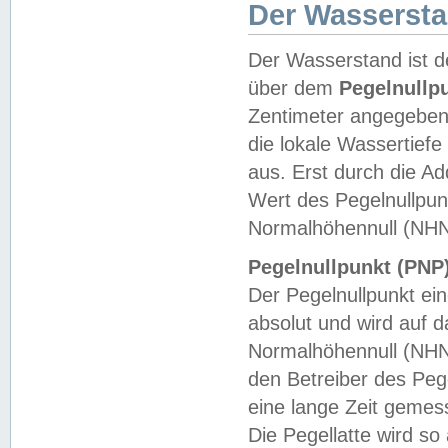
Der Wasserst
Der Wasserstand ist d
über dem
Pegelnullp
Zentimeter angegeben
die lokale Wassertie
aus. Erst durch die A
Wert des Pegelnullpun
Normalhöhennull (NHN
Pegelnullpunkt (PNP)
Der Pegelnullpunkt ei
absolut und wird auf
Normalhöhennull (NHN
den Betreiber des Pege
eine lange Zeit geme
Die Pegellatte wird s