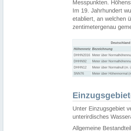
Messpunkten. Höhensy
Im 19. Jahrhundert wu
etabliert, an welchen 
zentimetergenau gem
Deutschland
Höhennetz
Bezeichnung
DHHN2016
Meter über Normalhöhennul
DHHN92
Meter über Normalhöhennul
DHHN12
Meter über Normalnull (m. 
SNN76
Meter über Höhennormal (m
Einzugsgebiet
Unter Einzugsgebiet v
unterirdisches Wasser
Allgemeine Bestandtei