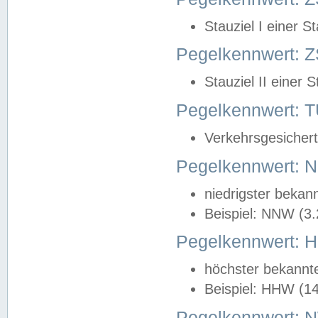
Stauziel I einer S
Pegelkennwert: Z
Stauziel II einer 
Pegelkennwert:
Verkehrsgesichert
Pegelkennwert:
niedrigster bekan
Beispiel: NNW (3
Pegelkennwert:
höchster bekannt
Beispiel: HHW (1
Pegelkennwert: 