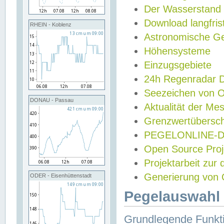
Der Wasserstand
Download langfris
RHEIN - Koblenz
Astronomische Gez
Höhensysteme
Einzugsgebiete
24h Regenradar
Seezeichen von 
DONAU - Passau
Aktualität der Me
Grenzwertübersch
PEGELONLINE-Di
Open Source Projek
Projektarbeit zur
Generierung von 
ODER - Eisenhüttenstadt
Pegelauswahl 
Grundlegende Funkti