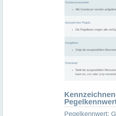
Gewässerauswahl
Alle Gewässer werden aufgelist
Auswahl des Pegels
Die Pegellisten zeigen alle ver
Ganglinien
Zeigt die ausgewählten Messwer
Download
Stellt die ausgewählten Messwer
kann txt, csv oder zrxp verwen
Kennzeichnen
Pegelkennwer
Pegelkennwert: 