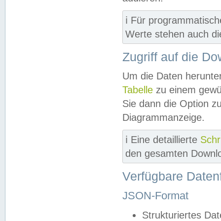
ℹ️ Für programmatisch
Werte stehen auch d
Zugriff auf die D
Um die Daten herunter
Tabelle
zu einem gewün
Sie dann die Option z
Diagrammanzeige.
ℹ️ Eine detaillierte
Schr
den gesamten Downlo
Verfügbare Daten
JSON-Format
Strukturiertes Da