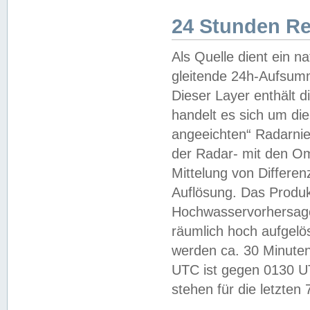
24 Stunden R
Als Quelle dient ein n
gleitende 24h-Aufsum
Dieser Layer enthält
handelt es sich um di
angeeichten“ Radarnie
der Radar- mit den O
Mittelung von Differe
Auflösung. Das Produk
Hochwasservorhersagez
räumlich hoch aufgelö
werden ca. 30 Minuten
UTC ist gegen 0130 UTC
stehen für die letzten