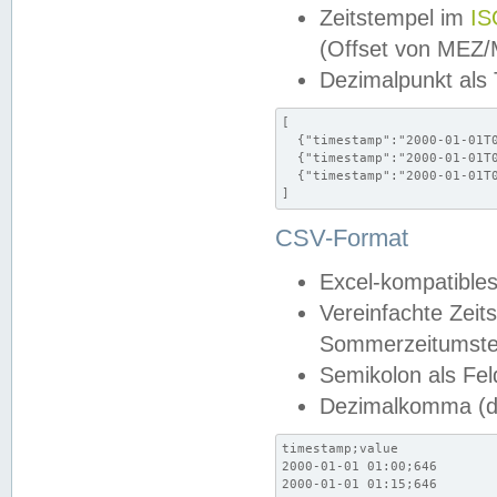
Zeitstempel im
IS
(Offset von MEZ
Dezimalpunkt als
[

  {"timestamp":"2000-01-01T0
  {"timestamp":"2000-01-01T0
  {"timestamp":"2000-01-01T0
]
CSV-Format
Excel-kompatibles
Vereinfachte Zeit
Sommerzeitumstel
Semikolon als Fel
Dezimalkomma (de
timestamp;value

2000-01-01 01:00;646

2000-01-01 01:15;646
