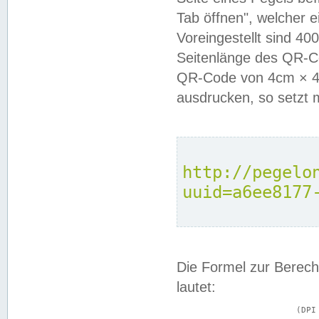
Tab öffnen", welcher 
Voreingestellt sind 4
Seitenlänge des QR-C
QR-Code von 4cm × 4c
ausdrucken, so setzt 
http://pegelo
uuid=a6ee8177
Die Formel zur Berech
lautet:
			(DPI × Druckkantenlänge in cm) ÷ 2,54 = Kantenlänge in Pixel
