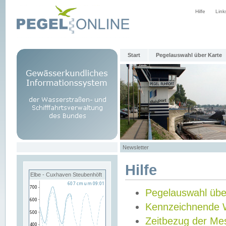
Hilfe
Link
Start
Pegelauswahl über Karte
Newsletter
Hilfe
Elbe - Cuxhaven Steubenhöft
Pegelauswahl übe
Kennzeichnende 
Zeitbezug der Me