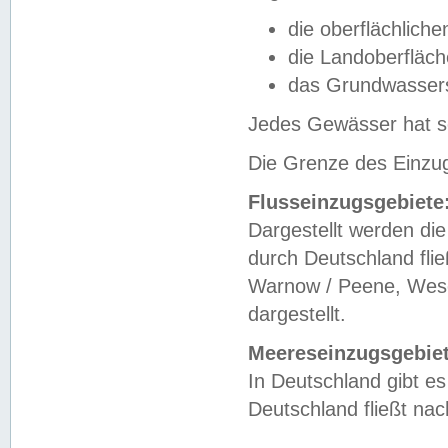
die oberflächlich
die Landoberfläc
das Grundwasser
Jedes Gewässer hat se
Die Grenze des Einzug
Flusseinzugsgebiete
Dargestellt werden die
durch Deutschland fli
Warnow / Peene, Weser
dargestellt.
Meereseinzugsgebiet
In Deutschland gibt 
Deutschland fließt n