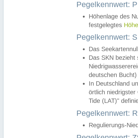
Pegelkennwert: 
Höhenlage des Nul
festgelegtes
Höhe
Pegelkennwert: 
Das Seekartennull
Das SKN bezieht s
Niedrigwassererei
deutschen Bucht) 
In Deutschland un
örtlich niedrigst
Tide (LAT)" definie
Pegelkennwert:
Regulierungs-Nie
Pegelkennwert: Z