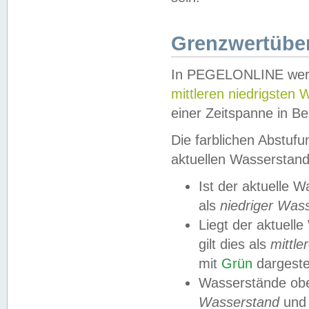
Grenzwertüber
In PEGELONLINE werde
mittleren niedrigsten
einer Zeitspanne in Be
Die farblichen Abstuf
aktuellen Wasserstand
Ist der aktuelle 
als
niedriger Was
Liegt der aktue
gilt dies als
mittle
mit
Grün
dargestel
Wasserstände obe
Wasserstand
und