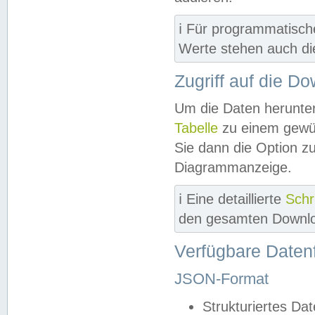
ℹ️ Für programmatisch
Werte stehen auch d
Zugriff auf die D
Um die Daten herunter
Tabelle
zu einem gewün
Sie dann die Option z
Diagrammanzeige.
ℹ️ Eine detaillierte
Schr
den gesamten Downlo
Verfügbare Daten
JSON-Format
Strukturiertes Da