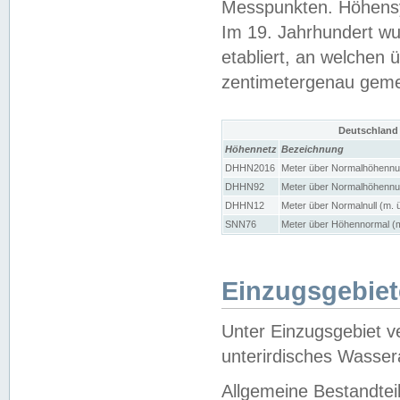
Messpunkten. Höhensy
Im 19. Jahrhundert wu
etabliert, an welchen 
zentimetergenau gem
Deutschland
Höhennetz
Bezeichnung
DHHN2016
Meter über Normalhöhennul
DHHN92
Meter über Normalhöhennul
DHHN12
Meter über Normalnull (m. 
SNN76
Meter über Höhennormal (m
Einzugsgebiet
Unter Einzugsgebiet v
unterirdisches Wasser
Allgemeine Bestandtei