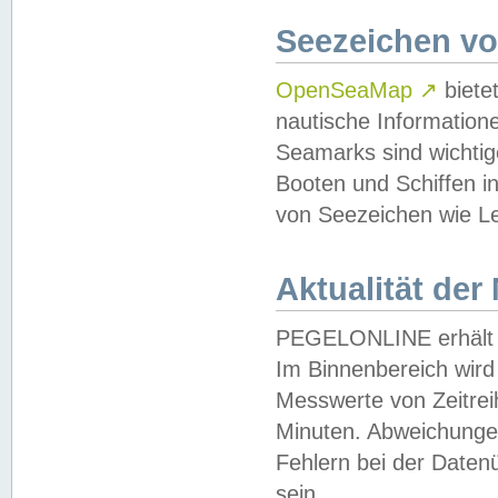
Seezeichen v
OpenSeaMap
↗
biete
nautische Information
Seamarks sind wichtig
Booten und Schiffen i
von Seezeichen wie Le
Aktualität der
PEGELONLINE erhält u
Im Binnenbereich wird 
Messwerte von Zeitreih
Minuten. Abweichungen
Fehlern bei der Daten
sein.