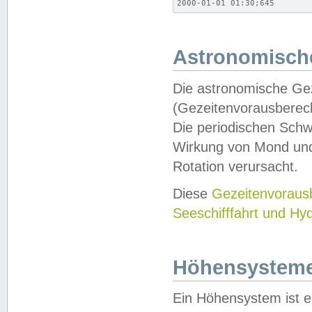
2000-01-01 01:30;645
Astronomische
Die astronomische Gez
(Gezeitenvorausberec
Die periodischen Schw
Wirkung von Mond und
Rotation verursacht.
Diese
Gezeitenvorau
Seeschifffahrt und Hy
Höhensystem
Ein Höhensystem ist e