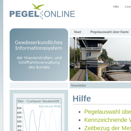
Hilfe
Link
Start
Pegelauswahl über Karte
Newsletter
Hilfe
Elbe - Cuxhaven Steubenhöft
Pegelauswahl übe
Kennzeichnende 
Zeitbezug der Me