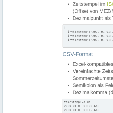
Zeitstempel im
IS
(Offset von MEZ
Dezimalpunkt als
[

  {"timestamp":"2000-01-01T0
  {"timestamp":"2000-01-01T0
  {"timestamp":"2000-01-01T0
]
CSV-Format
Excel-kompatibles
Vereinfachte Zeit
Sommerzeitumstel
Semikolon als Fel
Dezimalkomma (de
timestamp;value

2000-01-01 01:00;646

2000-01-01 01:15;646
