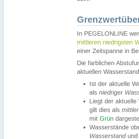
Grenzwertüber
In PEGELONLINE werde
mittleren niedrigsten
einer Zeitspanne in Be
Die farblichen Abstuf
aktuellen Wasserstand
Ist der aktuelle 
als
niedriger Was
Liegt der aktue
gilt dies als
mittle
mit
Grün
dargestel
Wasserstände obe
Wasserstand
und