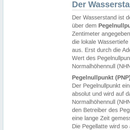
Der Wasserst
Der Wasserstand ist d
über dem
Pegelnullp
Zentimeter angegeben
die lokale Wassertie
aus. Erst durch die A
Wert des Pegelnullpun
Normalhöhennull (NHN
Pegelnullpunkt (PNP)
Der Pegelnullpunkt ei
absolut und wird auf
Normalhöhennull (NHN
den Betreiber des Pege
eine lange Zeit geme
Die Pegellatte wird s