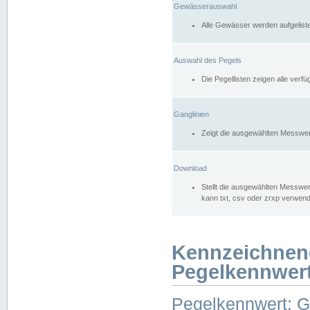
Gewässerauswahl
Alle Gewässer werden aufgelist
Auswahl des Pegels
Die Pegellisten zeigen alle ver
Ganglinien
Zeigt die ausgewählten Messwer
Download
Stellt die ausgewählten Messwer
kann txt, csv oder zrxp verwen
Kennzeichnen
Pegelkennwer
Pegelkennwert: 