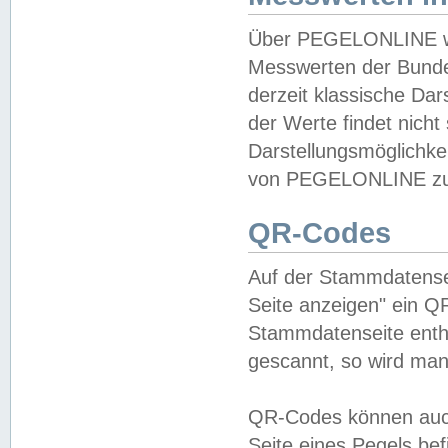
Über PEGELONLINE wer
Messwerten der Bundes
derzeit klassische Da
der Werte findet nicht 
Darstellungsmöglichkei
von PEGELONLINE zu 
QR-Codes
Auf der Stammdatensei
Seite anzeigen" ein Q
Stammdatenseite enthä
gescannt, so wird man
QR-Codes können auc
Seite eines Pegels be