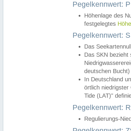
Pegelkennwert: 
Höhenlage des Nul
festgelegtes
Höhe
Pegelkennwert: 
Das Seekartennull
Das SKN bezieht s
Niedrigwassererei
deutschen Bucht) 
In Deutschland un
örtlich niedrigst
Tide (LAT)" definie
Pegelkennwert:
Regulierungs-Nie
Pegelkennwert: Z