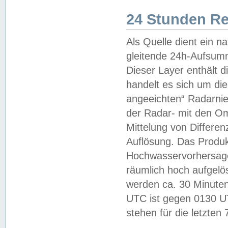
24 Stunden R
Als Quelle dient ein n
gleitende 24h-Aufsum
Dieser Layer enthält
handelt es sich um di
angeeichten“ Radarnie
der Radar- mit den O
Mittelung von Differe
Auflösung. Das Produk
Hochwasservorhersagez
räumlich hoch aufgelö
werden ca. 30 Minuten
UTC ist gegen 0130 UTC
stehen für die letzten