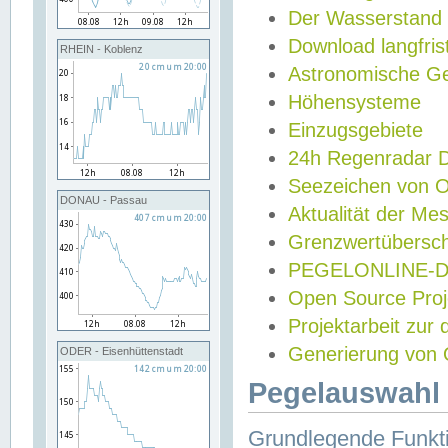
Der Wasserstand
Download langfris
RHEIN - Koblenz
Astronomische Gez
Höhensysteme
Einzugsgebiete
24h Regenradar
Seezeichen von 
DONAU - Passau
Aktualität der Me
Grenzwertübersch
PEGELONLINE-Di
Open Source Projek
Projektarbeit zur
Generierung von 
ODER - Eisenhüttenstadt
Pegelauswahl 
Grundlegende Funkti