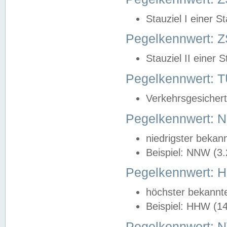
Stauziel I einer S
Pegelkennwert: Z
Stauziel II einer 
Pegelkennwert:
Verkehrsgesichert
Pegelkennwert:
niedrigster bekan
Beispiel: NNW (3
Pegelkennwert:
höchster bekannt
Beispiel: HHW (1
Pegelkennwert: 