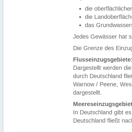
die oberflächlich
die Landoberfläc
das Grundwasser
Jedes Gewässer hat se
Die Grenze des Einzug
Flusseinzugsgebiete
Dargestellt werden die
durch Deutschland fli
Warnow / Peene, Weser
dargestellt.
Meereseinzugsgebiet
In Deutschland gibt 
Deutschland fließt n