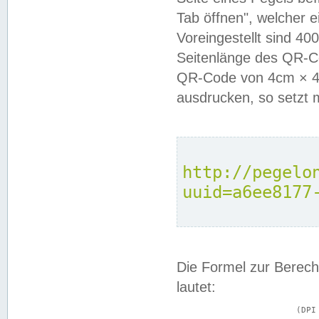
Tab öffnen", welcher 
Voreingestellt sind 4
Seitenlänge des QR-C
QR-Code von 4cm × 4c
ausdrucken, so setzt 
http://pegelo
uuid=a6ee8177
Die Formel zur Berech
lautet:
			(DPI × Druckkantenlänge in cm) ÷ 2,54 = Kantenlänge in Pixel
