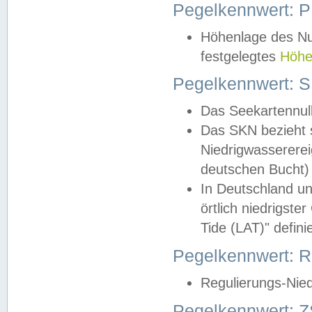
Pegelkennwert: 
Höhenlage des Nul
festgelegtes
Höhe
Pegelkennwert: 
Das Seekartennull
Das SKN bezieht s
Niedrigwassererei
deutschen Bucht) 
In Deutschland un
örtlich niedrigst
Tide (LAT)" definie
Pegelkennwert:
Regulierungs-Nie
Pegelkennwert: Z