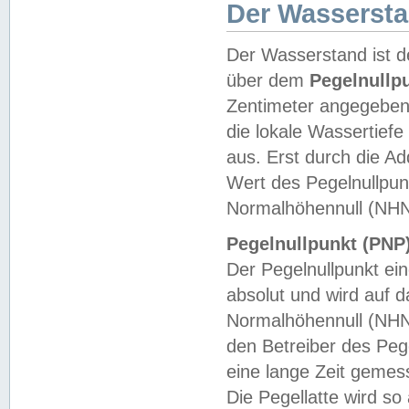
Der Wasserst
Der Wasserstand ist d
über dem
Pegelnullp
Zentimeter angegeben
die lokale Wassertie
aus. Erst durch die A
Wert des Pegelnullpun
Normalhöhennull (NHN
Pegelnullpunkt (PNP)
Der Pegelnullpunkt ei
absolut und wird auf
Normalhöhennull (NHN
den Betreiber des Pege
eine lange Zeit geme
Die Pegellatte wird s