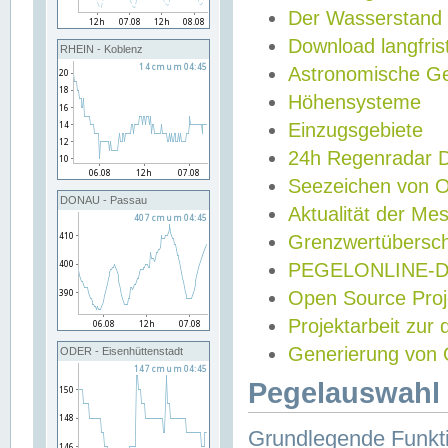
Der Wasserstand
Download langfris
RHEIN - Koblenz
Astronomische Gez
Höhensysteme
Einzugsgebiete
24h Regenradar
Seezeichen von 
DONAU - Passau
Aktualität der Me
Grenzwertübersch
PEGELONLINE-Di
Open Source Projek
Projektarbeit zur
Generierung von 
ODER - Eisenhüttenstadt
Pegelauswahl 
Grundlegende Funkti