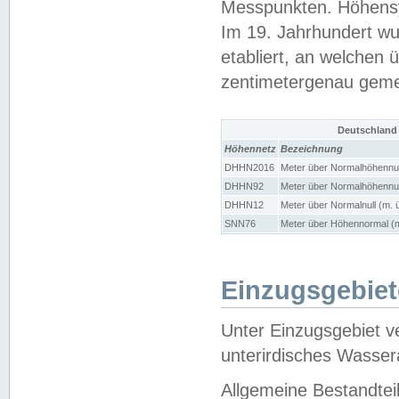
Messpunkten. Höhensy
Im 19. Jahrhundert wu
etabliert, an welchen 
zentimetergenau gem
Deutschland
Höhennetz
Bezeichnung
DHHN2016
Meter über Normalhöhennul
DHHN92
Meter über Normalhöhennul
DHHN12
Meter über Normalnull (m. 
SNN76
Meter über Höhennormal (m
Einzugsgebiet
Unter Einzugsgebiet v
unterirdisches Wasser
Allgemeine Bestandtei