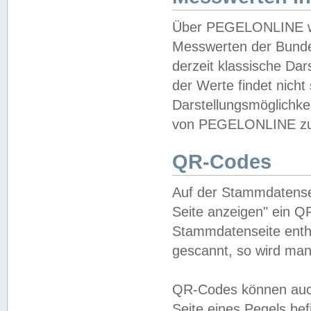
Über PEGELONLINE wer
Messwerten der Bundes
derzeit klassische Da
der Werte findet nicht 
Darstellungsmöglichkei
von PEGELONLINE zu 
QR-Codes
Auf der Stammdatensei
Seite anzeigen" ein Q
Stammdatenseite enthä
gescannt, so wird man
QR-Codes können auc
Seite eines Pegels be