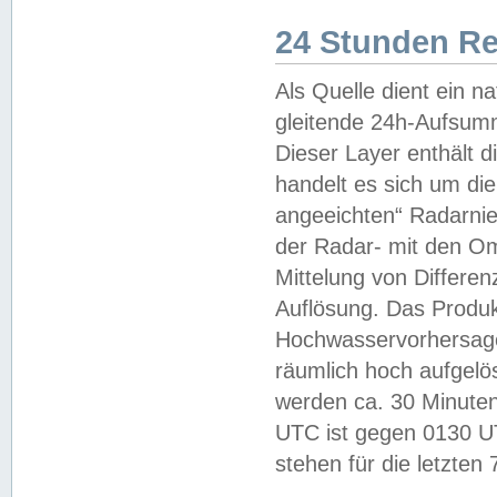
24 Stunden R
Als Quelle dient ein n
gleitende 24h-Aufsum
Dieser Layer enthält
handelt es sich um di
angeeichten“ Radarnie
der Radar- mit den O
Mittelung von Differe
Auflösung. Das Produk
Hochwasservorhersagez
räumlich hoch aufgelö
werden ca. 30 Minuten
UTC ist gegen 0130 UTC
stehen für die letzten