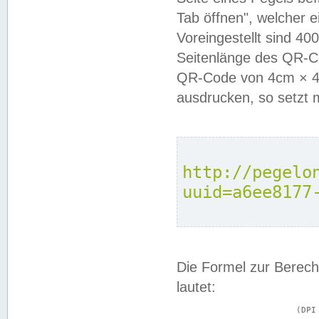
Tab öffnen", welcher 
Voreingestellt sind 4
Seitenlänge des QR-C
QR-Code von 4cm × 4c
ausdrucken, so setzt 
http://pegelo
uuid=a6ee8177
Die Formel zur Berech
lautet:
			(DPI × Druckkantenlänge in cm) ÷ 2,54 = Kantenlänge in Pixel
