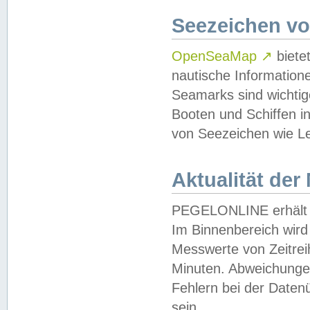
Seezeichen v
OpenSeaMap
↗
biete
nautische Information
Seamarks sind wichtig
Booten und Schiffen i
von Seezeichen wie Le
Aktualität der
PEGELONLINE erhält u
Im Binnenbereich wird 
Messwerte von Zeitreih
Minuten. Abweichungen
Fehlern bei der Daten
sein.