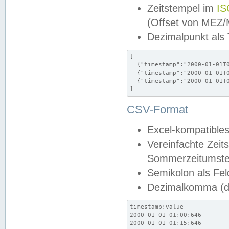
Zeitstempel im
IS
(Offset von MEZ
Dezimalpunkt als
[

  {"timestamp":"2000-01-01T0
  {"timestamp":"2000-01-01T0
  {"timestamp":"2000-01-01T0
]
CSV-Format
Excel-kompatibles
Vereinfachte Zeit
Sommerzeitumstel
Semikolon als Fel
Dezimalkomma (de
timestamp;value

2000-01-01 01:00;646

2000-01-01 01:15;646
