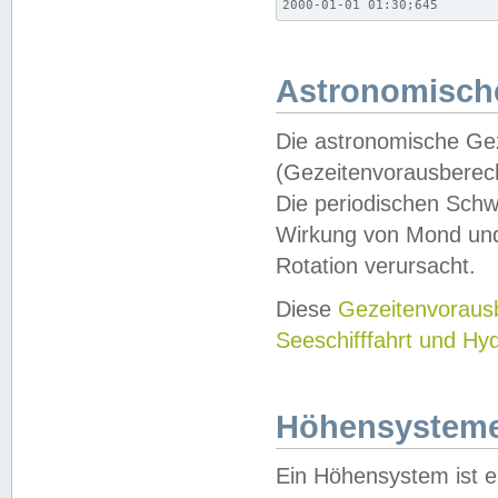
2000-01-01 01:30;645
Astronomische
Die astronomische Gez
(Gezeitenvorausberec
Die periodischen Schw
Wirkung von Mond und
Rotation verursacht.
Diese
Gezeitenvorau
Seeschifffahrt und Hy
Höhensystem
Ein Höhensystem ist e