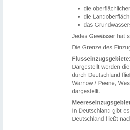
die oberflächlich
die Landoberfläc
das Grundwasser
Jedes Gewässer hat se
Die Grenze des Einzug
Flusseinzugsgebiete
Dargestellt werden die
durch Deutschland fli
Warnow / Peene, Weser
dargestellt.
Meereseinzugsgebiet
In Deutschland gibt 
Deutschland fließt n