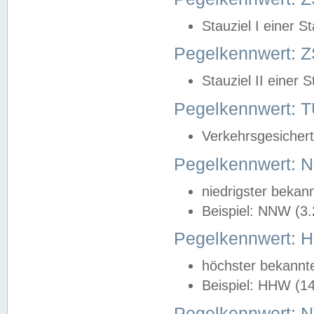
Stauziel I einer S
Pegelkennwert: Z
Stauziel II einer 
Pegelkennwert:
Verkehrsgesichert
Pegelkennwert:
niedrigster bekan
Beispiel: NNW (3
Pegelkennwert:
höchster bekannt
Beispiel: HHW (1
Pegelkennwert: 