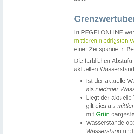
Grenzwertüber
In PEGELONLINE werde
mittleren niedrigsten
einer Zeitspanne in Be
Die farblichen Abstuf
aktuellen Wasserstand
Ist der aktuelle 
als
niedriger Was
Liegt der aktue
gilt dies als
mittle
mit
Grün
dargestel
Wasserstände obe
Wasserstand
und