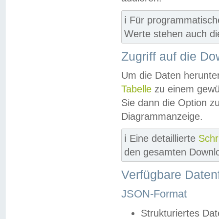
ℹ️ Für programmatisch
Werte stehen auch d
Zugriff auf die D
Um die Daten herunter
Tabelle
zu einem gewün
Sie dann die Option z
Diagrammanzeige.
ℹ️ Eine detaillierte
Schr
den gesamten Downlo
Verfügbare Daten
JSON-Format
Strukturiertes Da