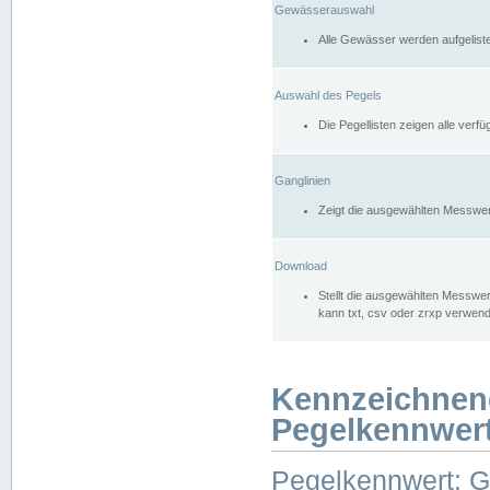
Gewässerauswahl
Alle Gewässer werden aufgelist
Auswahl des Pegels
Die Pegellisten zeigen alle ver
Ganglinien
Zeigt die ausgewählten Messwer
Download
Stellt die ausgewählten Messwer
kann txt, csv oder zrxp verwen
Kennzeichnen
Pegelkennwer
Pegelkennwert: 