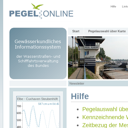
Hilfe
Link
Start
Pegelauswahl über Karte
Newsletter
Hilfe
Elbe - Cuxhaven Steubenhöft
Pegelauswahl übe
Kennzeichnende 
Zeitbezug der Me