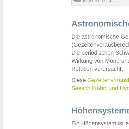
2000-01-01 01:30;645
Astronomische
Die astronomische Gez
(Gezeitenvorausberec
Die periodischen Schw
Wirkung von Mond und
Rotation verursacht.
Diese
Gezeitenvorau
Seeschifffahrt und Hy
Höhensystem
Ein Höhensystem ist e