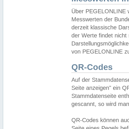
Über PEGELONLINE wer
Messwerten der Bundes
derzeit klassische Da
der Werte findet nicht 
Darstellungsmöglichkei
von PEGELONLINE zu 
QR-Codes
Auf der Stammdatensei
Seite anzeigen" ein Q
Stammdatenseite enthä
gescannt, so wird man
QR-Codes können auc
Seite eines Pegels be