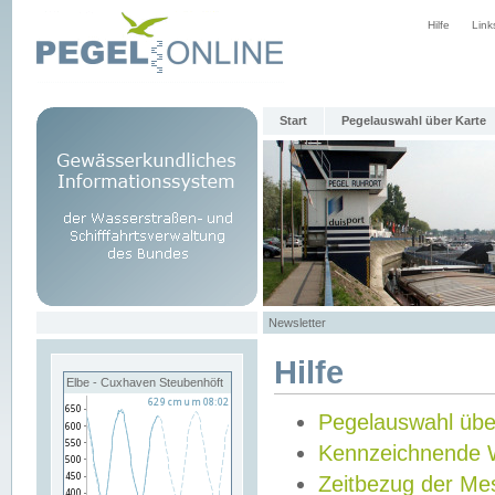
Hilfe
Link
Start
Pegelauswahl über Karte
Newsletter
Hilfe
Elbe - Cuxhaven Steubenhöft
Pegelauswahl übe
Kennzeichnende 
Zeitbezug der Me