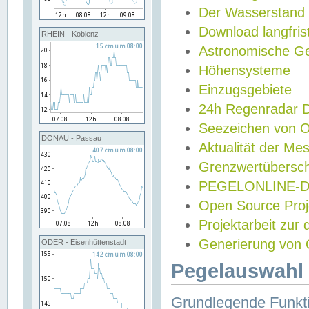
Der Wasserstand
Download langfris
RHEIN - Koblenz
Astronomische Gez
Höhensysteme
Einzugsgebiete
24h Regenradar
Seezeichen von 
DONAU - Passau
Aktualität der Me
Grenzwertübersch
PEGELONLINE-Di
Open Source Projek
Projektarbeit zur
Generierung von 
ODER - Eisenhüttenstadt
Pegelauswahl 
Grundlegende Funkti