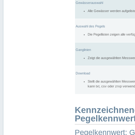
Gewässerauswahl
Alle Gewässer werden aufgelist
Auswahl des Pegels
Die Pegellisten zeigen alle ver
Ganglinien
Zeigt die ausgewählten Messwer
Download
Stellt die ausgewählten Messwer
kann txt, csv oder zrxp verwen
Kennzeichnen
Pegelkennwer
Pegelkennwert: 