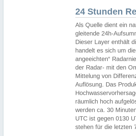
24 Stunden R
Als Quelle dient ein n
gleitende 24h-Aufsum
Dieser Layer enthält
handelt es sich um di
angeeichten“ Radarnie
der Radar- mit den O
Mittelung von Differe
Auflösung. Das Produk
Hochwasservorhersagez
räumlich hoch aufgelö
werden ca. 30 Minuten
UTC ist gegen 0130 UTC
stehen für die letzten