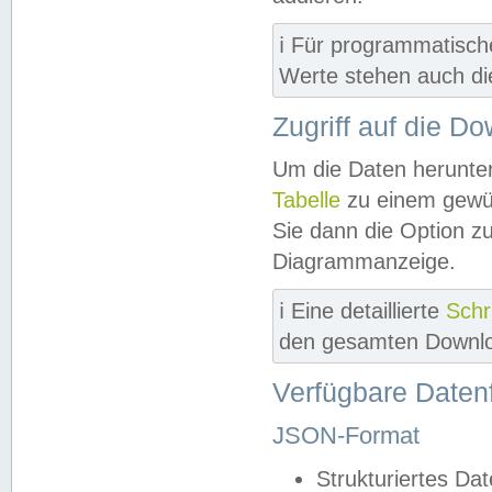
ℹ️ Für programmatisch
Werte stehen auch d
Zugriff auf die D
Um die Daten herunter
Tabelle
zu einem gewün
Sie dann die Option z
Diagrammanzeige.
ℹ️ Eine detaillierte
Schr
den gesamten Downlo
Verfügbare Daten
JSON-Format
Strukturiertes Da