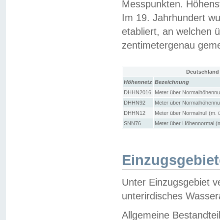
Messpunkten. Höhensy
Im 19. Jahrhundert wu
etabliert, an welchen 
zentimetergenau gem
Deutschland
Höhennetz
Bezeichnung
DHHN2016
Meter über Normalhöhennul
DHHN92
Meter über Normalhöhennul
DHHN12
Meter über Normalnull (m. 
SNN76
Meter über Höhennormal (m
Einzugsgebiet
Unter Einzugsgebiet v
unterirdisches Wasser
Allgemeine Bestandtei