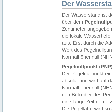
Der Wasserst
Der Wasserstand ist d
über dem
Pegelnullp
Zentimeter angegeben
die lokale Wassertie
aus. Erst durch die A
Wert des Pegelnullpun
Normalhöhennull (NHN
Pegelnullpunkt (PNP)
Der Pegelnullpunkt ei
absolut und wird auf
Normalhöhennull (NHN
den Betreiber des Pege
eine lange Zeit geme
Die Pegellatte wird s