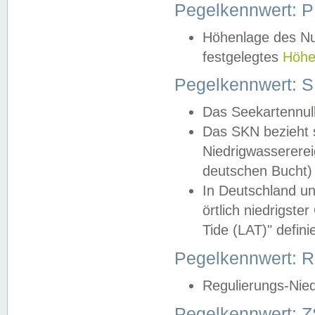
Pegelkennwert: 
Höhenlage des Nul
festgelegtes
Höhe
Pegelkennwert: 
Das Seekartennull
Das SKN bezieht s
Niedrigwassererei
deutschen Bucht) 
In Deutschland un
örtlich niedrigst
Tide (LAT)" definie
Pegelkennwert:
Regulierungs-Nie
Pegelkennwert: Z