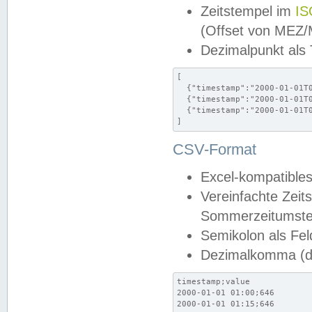
Zeitstempel im
IS
(Offset von MEZ
Dezimalpunkt als
[

  {"timestamp":"2000-01-01T0
  {"timestamp":"2000-01-01T0
  {"timestamp":"2000-01-01T0
]
CSV-Format
Excel-kompatibles
Vereinfachte Zeit
Sommerzeitumstel
Semikolon als Fel
Dezimalkomma (de
timestamp;value

2000-01-01 01:00;646

2000-01-01 01:15;646
