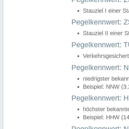
Stauziel I einer S
Pegelkennwert: Z
Stauziel II einer 
Pegelkennwert:
Verkehrsgesichert
Pegelkennwert:
niedrigster bekan
Beispiel: NNW (3
Pegelkennwert:
höchster bekannt
Beispiel: HHW (1
Pegelkennwert: 