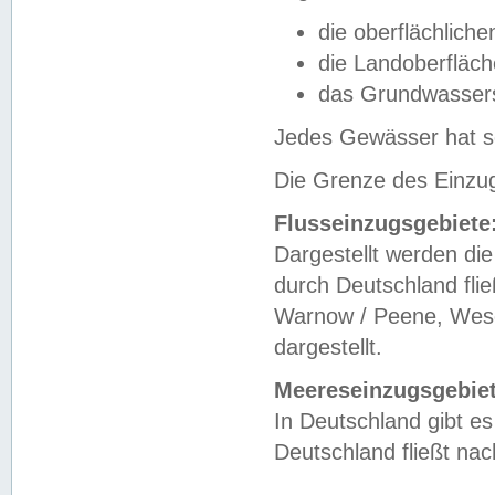
die oberflächlich
die Landoberfläc
das Grundwasser
Jedes Gewässer hat se
Die Grenze des Einzug
Flusseinzugsgebiete
Dargestellt werden die
durch Deutschland fli
Warnow / Peene, Weser
dargestellt.
Meereseinzugsgebiet
In Deutschland gibt 
Deutschland fließt n