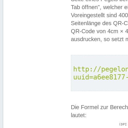
Tab öffnen", welcher 
Voreingestellt sind 4
Seitenlänge des QR-C
QR-Code von 4cm × 4c
ausdrucken, so setzt 
http://pegelo
uuid=a6ee8177
Die Formel zur Berech
lautet:
			(DPI × Druckkantenlänge in cm) ÷ 2,54 = Kantenlänge in Pixel
