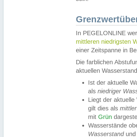
Grenzwertüber
In PEGELONLINE werde
mittleren niedrigsten
einer Zeitspanne in Be
Die farblichen Abstuf
aktuellen Wasserstand
Ist der aktuelle 
als
niedriger Was
Liegt der aktue
gilt dies als
mittle
mit
Grün
dargestel
Wasserstände obe
Wasserstand
und