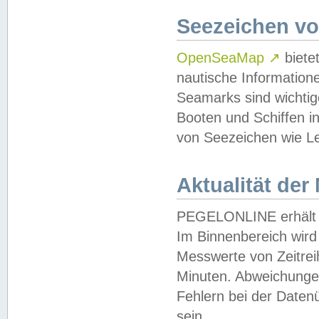
Seezeichen v
OpenSeaMap
↗
biete
nautische Information
Seamarks sind wichtig
Booten und Schiffen i
von Seezeichen wie Le
Aktualität der
PEGELONLINE erhält u
Im Binnenbereich wird 
Messwerte von Zeitreih
Minuten. Abweichungen
Fehlern bei der Daten
sein.