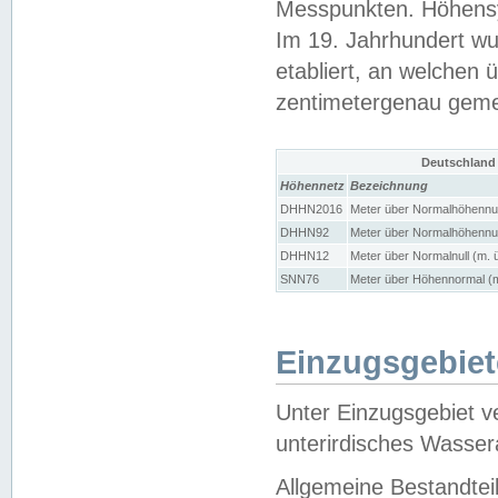
Messpunkten. Höhensy
Im 19. Jahrhundert wu
etabliert, an welchen 
zentimetergenau gem
Deutschland
Höhennetz
Bezeichnung
DHHN2016
Meter über Normalhöhennul
DHHN92
Meter über Normalhöhennul
DHHN12
Meter über Normalnull (m. 
SNN76
Meter über Höhennormal (m
Einzugsgebiet
Unter Einzugsgebiet v
unterirdisches Wasser
Allgemeine Bestandtei