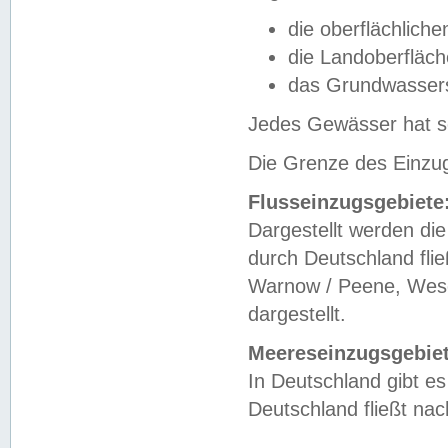
die oberflächlich
die Landoberfläc
das Grundwasser
Jedes Gewässer hat se
Die Grenze des Einzug
Flusseinzugsgebiete
Dargestellt werden die
durch Deutschland fli
Warnow / Peene, Weser
dargestellt.
Meereseinzugsgebiet
In Deutschland gibt 
Deutschland fließt n