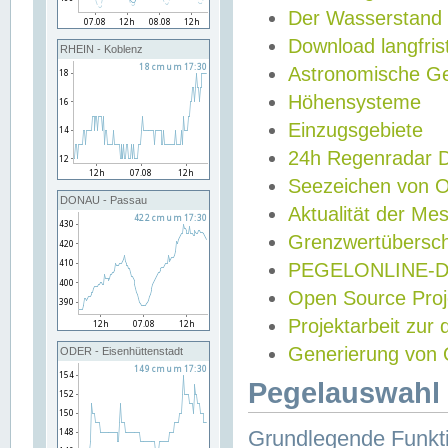
Der Wasserstand
Download langfris
RHEIN - Koblenz
Astronomische Gez
Höhensysteme
Einzugsgebiete
24h Regenradar
Seezeichen von 
DONAU - Passau
Aktualität der Me
Grenzwertübersch
PEGELONLINE-Di
Open Source Projek
Projektarbeit zur
Generierung von 
ODER - Eisenhüttenstadt
Pegelauswahl 
Grundlegende Funkti