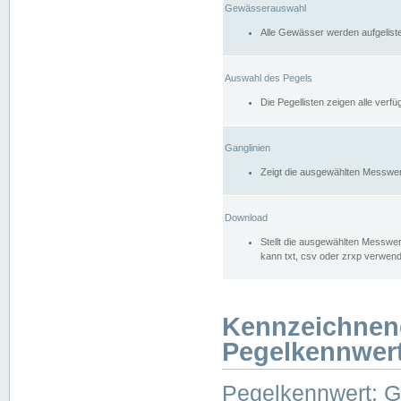
Gewässerauswahl
Alle Gewässer werden aufgelist
Auswahl des Pegels
Die Pegellisten zeigen alle ver
Ganglinien
Zeigt die ausgewählten Messwer
Download
Stellt die ausgewählten Messwer
kann txt, csv oder zrxp verwen
Kennzeichnen
Pegelkennwer
Pegelkennwert: 