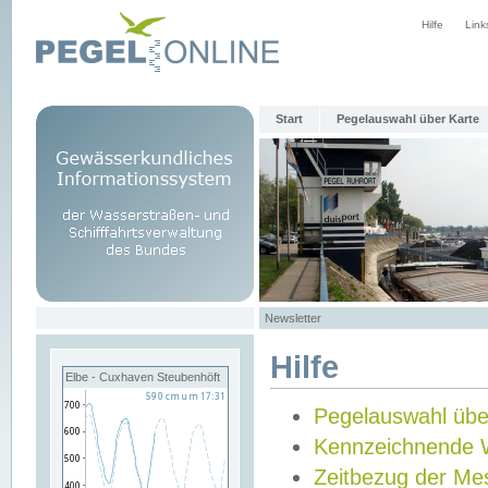
Hilfe
Link
Start
Pegelauswahl über Karte
Newsletter
Hilfe
Elbe - Cuxhaven Steubenhöft
Pegelauswahl übe
Kennzeichnende 
Zeitbezug der Me