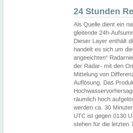
24 Stunden R
Als Quelle dient ein n
gleitende 24h-Aufsum
Dieser Layer enthält
handelt es sich um di
angeeichten“ Radarnie
der Radar- mit den O
Mittelung von Differe
Auflösung. Das Produk
Hochwasservorhersagez
räumlich hoch aufgelö
werden ca. 30 Minuten
UTC ist gegen 0130 UTC
stehen für die letzten