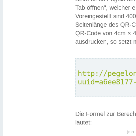
Tab öffnen", welcher 
Voreingestellt sind 4
Seitenlänge des QR-C
QR-Code von 4cm × 4c
ausdrucken, so setzt 
http://pegelo
uuid=a6ee8177
Die Formel zur Berech
lautet:
			(DPI × Druckkantenlänge in cm) ÷ 2,54 = Kantenlänge in Pixel
