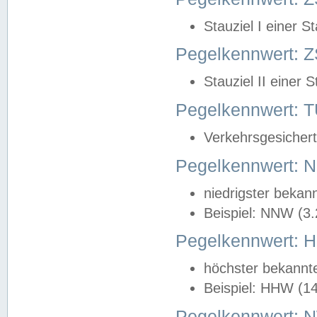
Stauziel I einer S
Pegelkennwert: Z
Stauziel II einer 
Pegelkennwert:
Verkehrsgesichert
Pegelkennwert:
niedrigster bekan
Beispiel: NNW (3
Pegelkennwert:
höchster bekannt
Beispiel: HHW (1
Pegelkennwert: 