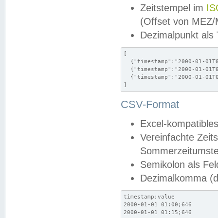
Zeitstempel im
IS
(Offset von MEZ
Dezimalpunkt als
[

  {"timestamp":"2000-01-01T0
  {"timestamp":"2000-01-01T0
  {"timestamp":"2000-01-01T0
]
CSV-Format
Excel-kompatibles
Vereinfachte Zeit
Sommerzeitumstel
Semikolon als Fel
Dezimalkomma (de
timestamp;value

2000-01-01 01:00;646

2000-01-01 01:15;646
