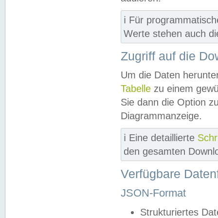
ℹ️ Für programmatisch
Werte stehen auch d
Zugriff auf die D
Um die Daten herunter
Tabelle
zu einem gewün
Sie dann die Option z
Diagrammanzeige.
ℹ️ Eine detaillierte
Schr
den gesamten Downlo
Verfügbare Daten
JSON-Format
Strukturiertes Da