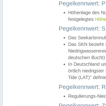
Pegelkennwert: 
Höhenlage des Nul
festgelegtes
Höhe
Pegelkennwert: 
Das Seekartennull
Das SKN bezieht s
Niedrigwassererei
deutschen Bucht) 
In Deutschland un
örtlich niedrigst
Tide (LAT)" definie
Pegelkennwert:
Regulierungs-Nie
Pegelkennwert: Z