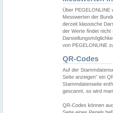
Über PEGELONLINE wer
Messwerten der Bundes
derzeit klassische Da
der Werte findet nicht 
Darstellungsmöglichkei
von PEGELONLINE zu 
QR-Codes
Auf der Stammdatensei
Seite anzeigen" ein Q
Stammdatenseite enthä
gescannt, so wird man
QR-Codes können auc
Seite eines Pegels be