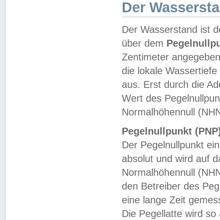
Der Wasserst
Der Wasserstand ist d
über dem
Pegelnullp
Zentimeter angegeben
die lokale Wassertie
aus. Erst durch die A
Wert des Pegelnullpun
Normalhöhennull (NHN
Pegelnullpunkt (PNP)
Der Pegelnullpunkt ei
absolut und wird auf
Normalhöhennull (NHN
den Betreiber des Pege
eine lange Zeit geme
Die Pegellatte wird s