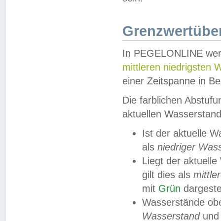
Grenzwertüber
In PEGELONLINE werde
mittleren niedrigsten
einer Zeitspanne in Be
Die farblichen Abstuf
aktuellen Wasserstand
Ist der aktuelle 
als
niedriger Was
Liegt der aktue
gilt dies als
mittle
mit
Grün
dargestel
Wasserstände obe
Wasserstand
und