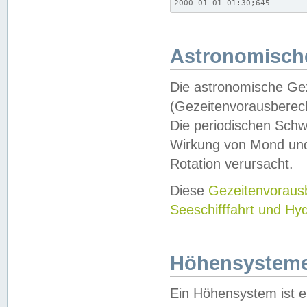
2000-01-01 01:30;645
Astronomische
Die astronomische Gez
(Gezeitenvorausberec
Die periodischen Schw
Wirkung von Mond und
Rotation verursacht.
Diese
Gezeitenvorau
Seeschifffahrt und Hy
Höhensystem
Ein Höhensystem ist e