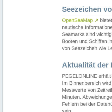
Seezeichen v
OpenSeaMap
↗
biete
nautische Information
Seamarks sind wichtig
Booten und Schiffen i
von Seezeichen wie Le
Aktualität der
PEGELONLINE erhält u
Im Binnenbereich wird 
Messwerte von Zeitreih
Minuten. Abweichungen
Fehlern bei der Daten
sein.