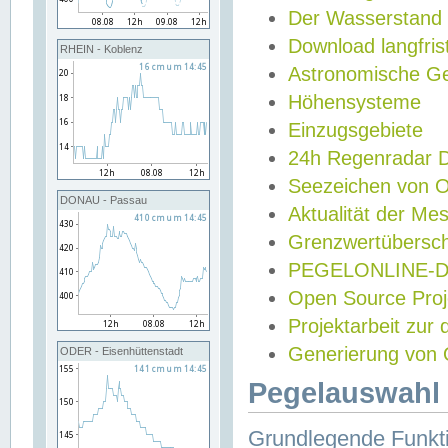
Der Wasserstand
Download langfris
RHEIN - Koblenz
Astronomische Gez
Höhensysteme
Einzugsgebiete
24h Regenradar
Seezeichen von 
DONAU - Passau
Aktualität der Me
Grenzwertübersch
PEGELONLINE-Di
Open Source Projek
Projektarbeit zur
Generierung von 
ODER - Eisenhüttenstadt
Pegelauswahl 
Grundlegende Funkti