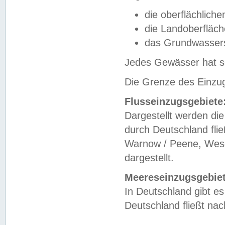
die oberflächlich
die Landoberfläc
das Grundwasser
Jedes Gewässer hat se
Die Grenze des Einzug
Flusseinzugsgebiete
Dargestellt werden die
durch Deutschland fli
Warnow / Peene, Weser
dargestellt.
Meereseinzugsgebiet
In Deutschland gibt 
Deutschland fließt n