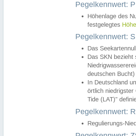
Pegelkennwert: 
Höhenlage des Nul
festgelegtes
Höhe
Pegelkennwert: 
Das Seekartennull
Das SKN bezieht s
Niedrigwassererei
deutschen Bucht) 
In Deutschland un
örtlich niedrigst
Tide (LAT)" definie
Pegelkennwert:
Regulierungs-Nie
Pegelkennwert: Z