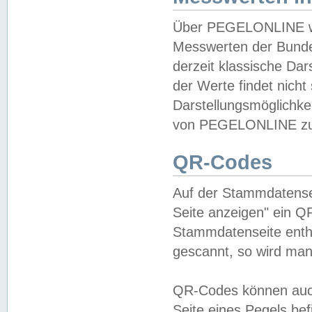
Über PEGELONLINE wer
Messwerten der Bundes
derzeit klassische Da
der Werte findet nicht 
Darstellungsmöglichkei
von PEGELONLINE zu 
QR-Codes
Auf der Stammdatensei
Seite anzeigen" ein Q
Stammdatenseite enthä
gescannt, so wird man
QR-Codes können auc
Seite eines Pegels be