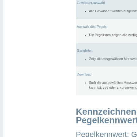
Gewässerauswahl
Alle Gewässer werden aufgelist
Auswahl des Pegels
Die Pegellisten zeigen alle ver
Ganglinien
Zeigt die ausgewählten Messwer
Download
Stellt die ausgewählten Messwer
kann txt, csv oder zrxp verwen
Kennzeichnen
Pegelkennwer
Pegelkennwert: 