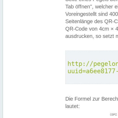
Tab öffnen", welcher 
Voreingestellt sind 4
Seitenlänge des QR-C
QR-Code von 4cm × 4c
ausdrucken, so setzt 
http://pegelo
uuid=a6ee8177
Die Formel zur Berech
lautet:
			(DPI × Druckkantenlänge in cm) ÷ 2,54 = Kantenlänge in Pixel
