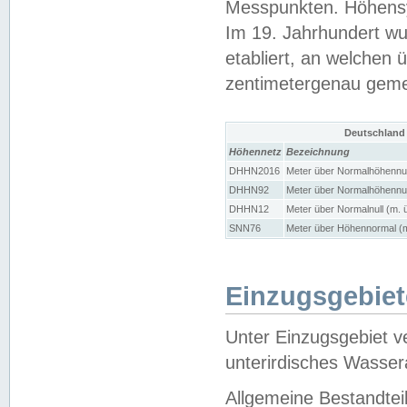
Messpunkten. Höhensy
Im 19. Jahrhundert wu
etabliert, an welchen 
zentimetergenau gem
Deutschland
Höhennetz
Bezeichnung
DHHN2016
Meter über Normalhöhennul
DHHN92
Meter über Normalhöhennul
DHHN12
Meter über Normalnull (m. 
SNN76
Meter über Höhennormal (m
Einzugsgebiet
Unter Einzugsgebiet v
unterirdisches Wasser
Allgemeine Bestandtei