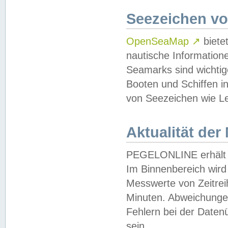
Seezeichen v
OpenSeaMap
↗
biete
nautische Information
Seamarks sind wichtig
Booten und Schiffen i
von Seezeichen wie Le
Aktualität der
PEGELONLINE erhält u
Im Binnenbereich wird 
Messwerte von Zeitreih
Minuten. Abweichungen
Fehlern bei der Daten
sein.