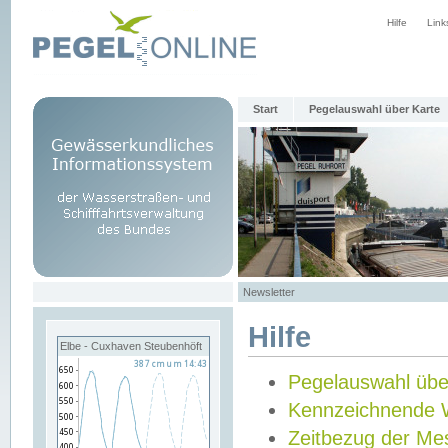
Hilfe
Link
Start
Pegelauswahl über Karte
Newsletter
Hilfe
Elbe - Cuxhaven Steubenhöft
Pegelauswahl übe
Kennzeichnende 
Zeitbezug der Me