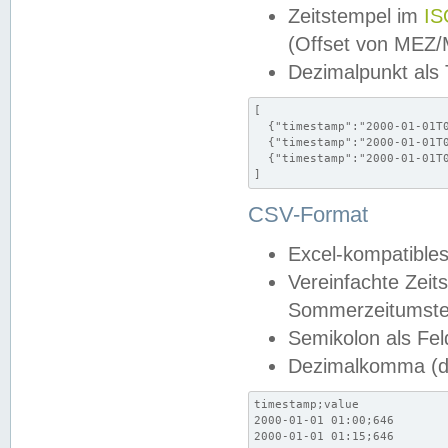
Zeitstempel im
IS
(Offset von MEZ
Dezimalpunkt als
[

  {"timestamp":"2000-01-01T0
  {"timestamp":"2000-01-01T0
  {"timestamp":"2000-01-01T0
]
CSV-Format
Excel-kompatibles
Vereinfachte Zeit
Sommerzeitumstel
Semikolon als Fel
Dezimalkomma (de
timestamp;value

2000-01-01 01:00;646

2000-01-01 01:15;646
