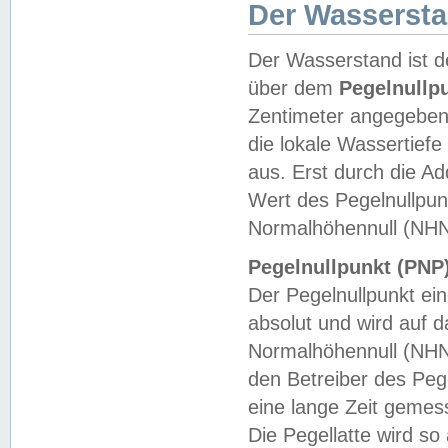
Der Wasserst
Der Wasserstand ist d
über dem
Pegelnullp
Zentimeter angegeben
die lokale Wassertie
aus. Erst durch die A
Wert des Pegelnullpun
Normalhöhennull (NHN
Pegelnullpunkt (PNP)
Der Pegelnullpunkt ei
absolut und wird auf
Normalhöhennull (NHN
den Betreiber des Pege
eine lange Zeit geme
Die Pegellatte wird s