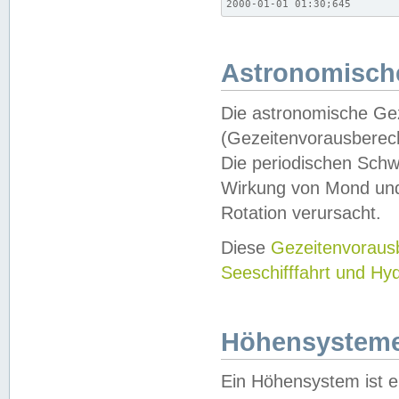
2000-01-01 01:30;645
Astronomische
Die astronomische Gez
(Gezeitenvorausberec
Die periodischen Schw
Wirkung von Mond und
Rotation verursacht.
Diese
Gezeitenvorau
Seeschifffahrt und Hy
Höhensystem
Ein Höhensystem ist e