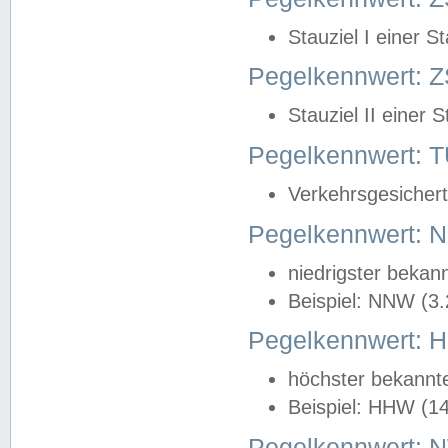
Stauziel I einer S
Pegelkennwert: Z
Stauziel II einer 
Pegelkennwert:
Verkehrsgesichert
Pegelkennwert:
niedrigster bekan
Beispiel: NNW (3
Pegelkennwert:
höchster bekannt
Beispiel: HHW (1
Pegelkennwert: 