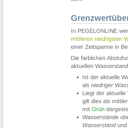
Grenzwertüber
In PEGELONLINE werde
mittleren niedrigsten
einer Zeitspanne in Be
Die farblichen Abstuf
aktuellen Wasserstand
Ist der aktuelle 
als
niedriger Was
Liegt der aktue
gilt dies als
mittle
mit
Grün
dargestel
Wasserstände obe
Wasserstand
und