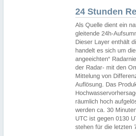
24 Stunden R
Als Quelle dient ein n
gleitende 24h-Aufsum
Dieser Layer enthält
handelt es sich um di
angeeichten“ Radarnie
der Radar- mit den O
Mittelung von Differe
Auflösung. Das Produk
Hochwasservorhersagez
räumlich hoch aufgelö
werden ca. 30 Minuten
UTC ist gegen 0130 UTC
stehen für die letzten