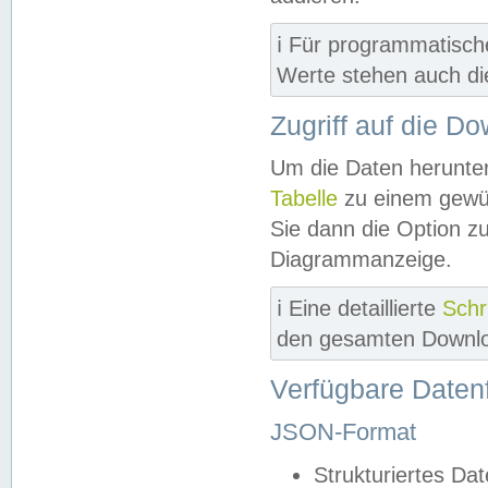
ℹ️ Für programmatisch
Werte stehen auch d
Zugriff auf die D
Um die Daten herunter
Tabelle
zu einem gewün
Sie dann die Option z
Diagrammanzeige.
ℹ️ Eine detaillierte
Schr
den gesamten Downlo
Verfügbare Daten
JSON-Format
Strukturiertes Da