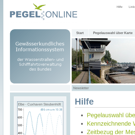
Hilfe
Link
Start
Pegelauswahl über Karte
Newsletter
Hilfe
Elbe - Cuxhaven Steubenhöft
Pegelauswahl übe
Kennzeichnende 
Zeitbezug der Me