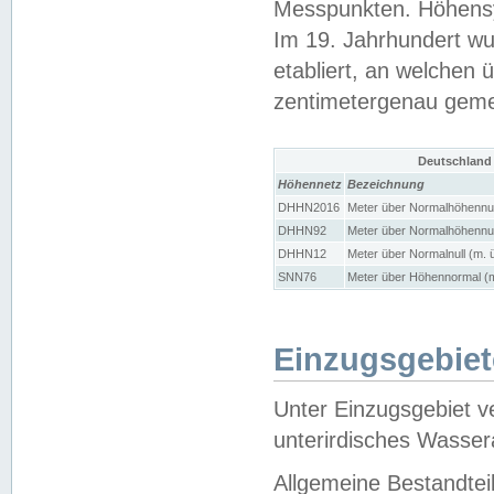
Messpunkten. Höhensy
Im 19. Jahrhundert wu
etabliert, an welchen 
zentimetergenau gem
Deutschland
Höhennetz
Bezeichnung
DHHN2016
Meter über Normalhöhennul
DHHN92
Meter über Normalhöhennul
DHHN12
Meter über Normalnull (m. 
SNN76
Meter über Höhennormal (m
Einzugsgebiet
Unter Einzugsgebiet v
unterirdisches Wasser
Allgemeine Bestandtei