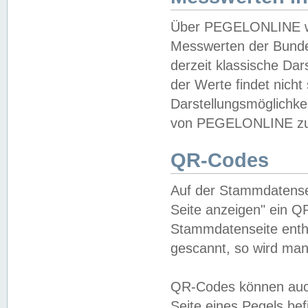
Über PEGELONLINE wer
Messwerten der Bundes
derzeit klassische Da
der Werte findet nicht 
Darstellungsmöglichkei
von PEGELONLINE zu 
QR-Codes
Auf der Stammdatensei
Seite anzeigen" ein Q
Stammdatenseite enthä
gescannt, so wird man
QR-Codes können auc
Seite eines Pegels be