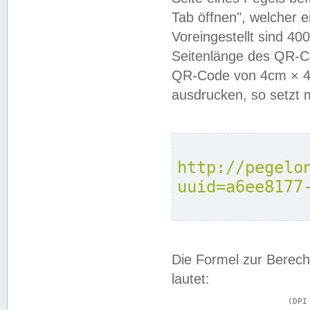
Tab öffnen", welcher 
Voreingestellt sind 4
Seitenlänge des QR-C
QR-Code von 4cm × 4c
ausdrucken, so setzt 
http://pegelo
uuid=a6ee8177
Die Formel zur Berech
lautet:
			(DPI × Druckkantenlänge in cm) ÷ 2,54 = Kantenlänge in Pixel
