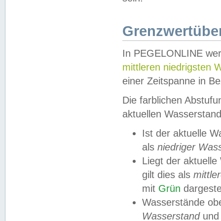
Grenzwertüber
In PEGELONLINE werde
mittleren niedrigsten
einer Zeitspanne in Be
Die farblichen Abstuf
aktuellen Wasserstand
Ist der aktuelle 
als
niedriger Was
Liegt der aktue
gilt dies als
mittle
mit
Grün
dargestel
Wasserstände obe
Wasserstand
und