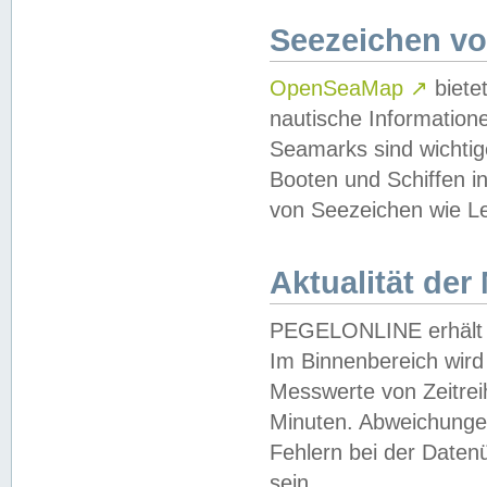
Seezeichen v
OpenSeaMap
↗
biete
nautische Information
Seamarks sind wichtig
Booten und Schiffen i
von Seezeichen wie Le
Aktualität der
PEGELONLINE erhält u
Im Binnenbereich wird 
Messwerte von Zeitreih
Minuten. Abweichungen
Fehlern bei der Daten
sein.