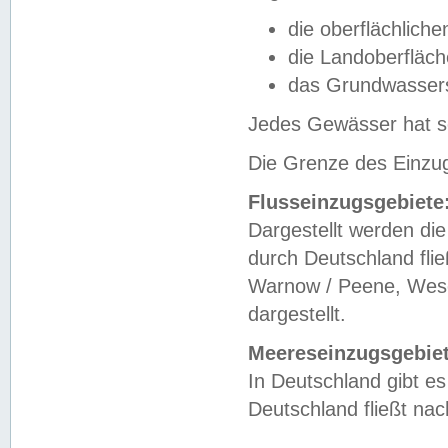
die oberflächlich
die Landoberfläc
das Grundwasser
Jedes Gewässer hat se
Die Grenze des Einzug
Flusseinzugsgebiete
Dargestellt werden die
durch Deutschland fli
Warnow / Peene, Weser
dargestellt.
Meereseinzugsgebiet
In Deutschland gibt 
Deutschland fließt n