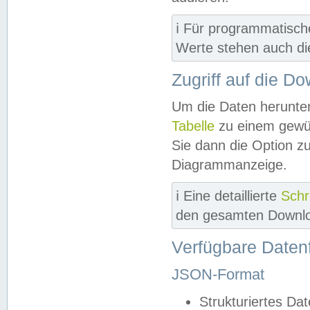
ℹ️ Für programmatisch
Werte stehen auch d
Zugriff auf die D
Um die Daten herunter
Tabelle
zu einem gewün
Sie dann die Option z
Diagrammanzeige.
ℹ️ Eine detaillierte
Schr
den gesamten Downlo
Verfügbare Daten
JSON-Format
Strukturiertes Da