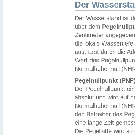
Der Wasserst
Der Wasserstand ist d
über dem
Pegelnullp
Zentimeter angegeben
die lokale Wassertie
aus. Erst durch die A
Wert des Pegelnullpun
Normalhöhennull (NHN
Pegelnullpunkt (PNP)
Der Pegelnullpunkt ei
absolut und wird auf
Normalhöhennull (NHN
den Betreiber des Pege
eine lange Zeit geme
Die Pegellatte wird s