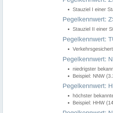
Stauziel I einer S
Pegelkennwert: Z
Stauziel II einer 
Pegelkennwert:
Verkehrsgesichert
Pegelkennwert:
niedrigster bekan
Beispiel: NNW (3
Pegelkennwert:
höchster bekannt
Beispiel: HHW (1
Pegelkennwert: 