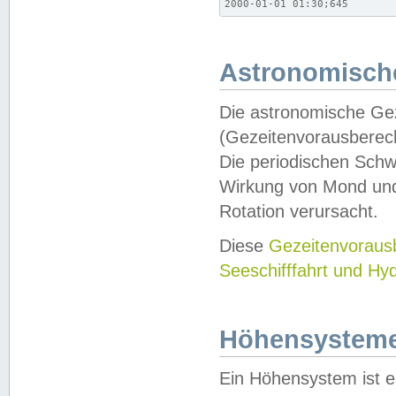
2000-01-01 01:30;645
Astronomische
Die astronomische Gez
(Gezeitenvorausberec
Die periodischen Schw
Wirkung von Mond und
Rotation verursacht.
Diese
Gezeitenvorau
Seeschifffahrt und Hy
Höhensystem
Ein Höhensystem ist e