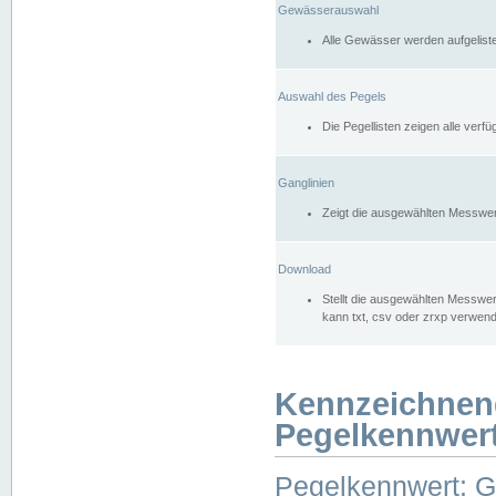
Gewässerauswahl
Alle Gewässer werden aufgelist
Auswahl des Pegels
Die Pegellisten zeigen alle ver
Ganglinien
Zeigt die ausgewählten Messwer
Download
Stellt die ausgewählten Messwer
kann txt, csv oder zrxp verwen
Kennzeichnen
Pegelkennwer
Pegelkennwert: 