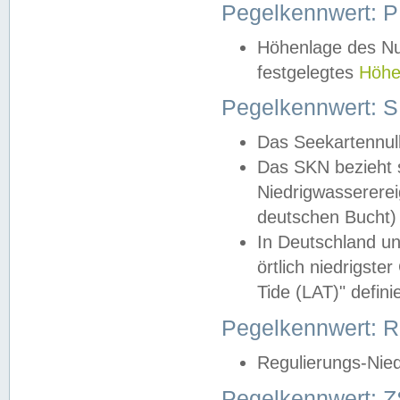
Pegelkennwert: 
Höhenlage des Nul
festgelegtes
Höhe
Pegelkennwert: 
Das Seekartennull
Das SKN bezieht s
Niedrigwassererei
deutschen Bucht) 
In Deutschland un
örtlich niedrigst
Tide (LAT)" definie
Pegelkennwert:
Regulierungs-Nie
Pegelkennwert: Z