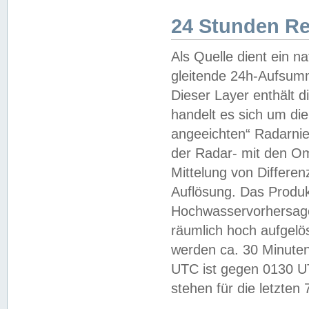
24 Stunden R
Als Quelle dient ein n
gleitende 24h-Aufsum
Dieser Layer enthält
handelt es sich um di
angeeichten“ Radarnie
der Radar- mit den O
Mittelung von Differe
Auflösung. Das Produk
Hochwasservorhersagez
räumlich hoch aufgelö
werden ca. 30 Minuten
UTC ist gegen 0130 UTC
stehen für die letzten