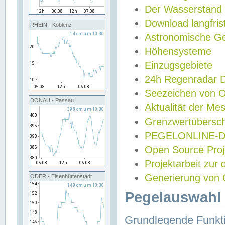
Der Wasserstand
Download langfris
RHEIN - Koblenz
Astronomische Gez
Höhensysteme
Einzugsgebiete
24h Regenradar
Seezeichen von 
DONAU - Passau
Aktualität der Me
Grenzwertübersch
PEGELONLINE-Di
Open Source Projek
Projektarbeit zur
Generierung von 
ODER - Eisenhüttenstadt
Pegelauswahl 
Grundlegende Funkti