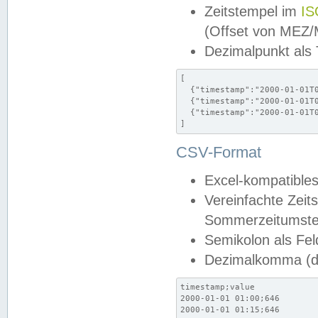
Zeitstempel im
IS
(Offset von MEZ
Dezimalpunkt als
[

  {"timestamp":"2000-01-01T0
  {"timestamp":"2000-01-01T0
  {"timestamp":"2000-01-01T0
]
CSV-Format
Excel-kompatibles
Vereinfachte Zeit
Sommerzeitumstel
Semikolon als Fel
Dezimalkomma (de
timestamp;value

2000-01-01 01:00;646

2000-01-01 01:15;646
