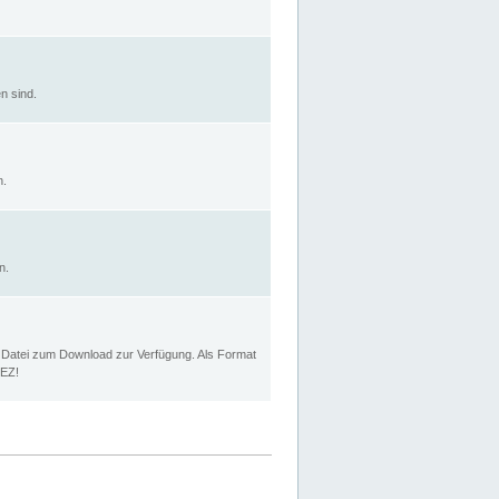
n sind.
n.
n.
p Datei zum Download zur Verfügung. Als Format
MEZ!