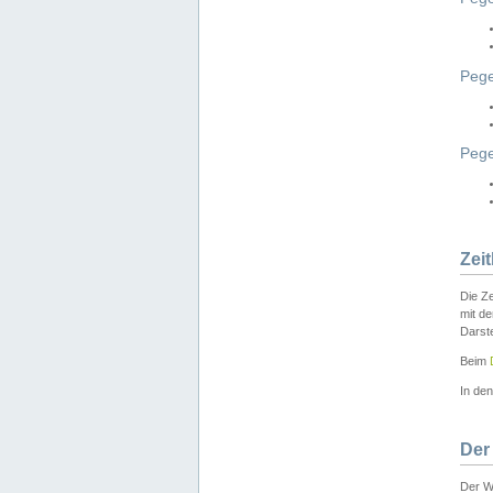
Pege
Peg
Zei
Die Ze
mit d
Darst
Beim
In de
Der
Der W