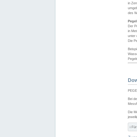
in Ze
umgeb
des W
Pegel
Der P
in Me
unter
Die Pe
Beisp
Wasse
Pegeln
Dow
PEGEL
Bei d
Messf
Die M
jeweil
ℹ️ F