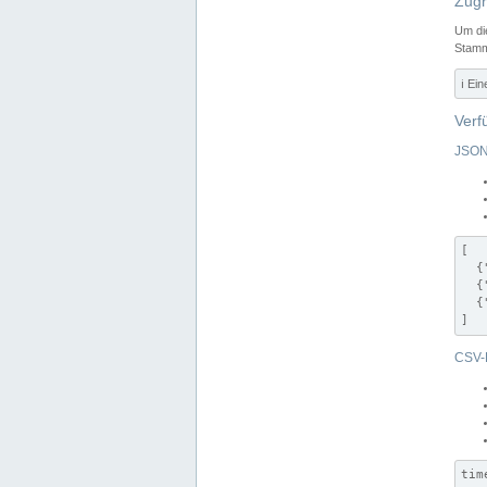
Zugr
Um di
Stamm
ℹ️ Ei
Verf
JSON
[

  {
  {
  {
]
CSV-
tim