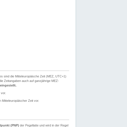
ies sind die Mitteleuropäische Zeit (MEZ, UTC+1)
ie Zeitangaben auch auf ganzjährige MEZ-
ingestellt.
 vor.
 Mitteleuropäischer Zeit vor.
lpunkt (PNP)
der Pegellatte und wird in der Regel