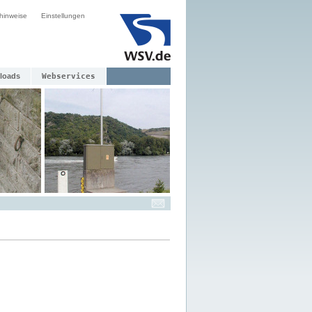
hinweise
Einstellungen
loads
Webservices