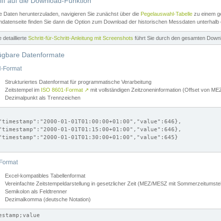
iff auf die Download-Funktion
e Daten herunterzuladen, navigieren Sie zunächst über die
Pegelauswahl-Tabelle
zu einem ge
datenseite finden Sie dann die Option zum Download der historischen Messdaten unterhalb
ne detaillierte
Schritt-für-Schritt-Anleitung mit Screenshots
führt Sie durch den gesamten Down
ügbare Datenformate
-Format
Strukturiertes Datenformat für programmatische Verarbeitung
Zeitstempel im
ISO 8601-Format
↗
mit vollständigen Zeitzoneninformation (Offset von 
Dezimalpunkt als Trennzeichen
"timestamp":"2000-01-01T01:00:00+01:00","value":646},

"timestamp":"2000-01-01T01:15:00+01:00","value":646},

"timestamp":"2000-01-01T01:30:00+01:00","value":645}

Format
Excel-kompatibles Tabellenformat
Vereinfachte Zeitstempeldarstellung in gesetzlicher Zeit (MEZ/MESZ mit Sommerzeitumstel
Semikolon als Feldtrenner
Dezimalkomma (deutsche Notation)
estamp;value
