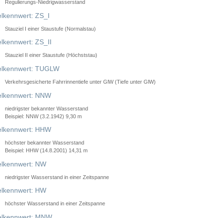
Regulierungs-Niedrigwasserstand
lkennwert: ZS_I
Stauziel I einer Staustufe (Normalstau)
lkennwert: ZS_II
Stauziel II einer Staustufe (Höchststau)
elkennwert: TUGLW
Verkehrsgesicherte Fahrrinnentiefe unter GlW (Tiefe unter GlW)
lkennwert: NNW
niedrigster bekannter Wasserstand
Beispiel: NNW (3.2.1942) 9,30 m
lkennwert: HHW
höchster bekannter Wasserstand
Beispiel: HHW (14.8.2001) 14,31 m
lkennwert: NW
niedrigster Wasserstand in einer Zeitspanne
lkennwert: HW
höchster Wasserstand in einer Zeitspanne
elkennwert: MNW