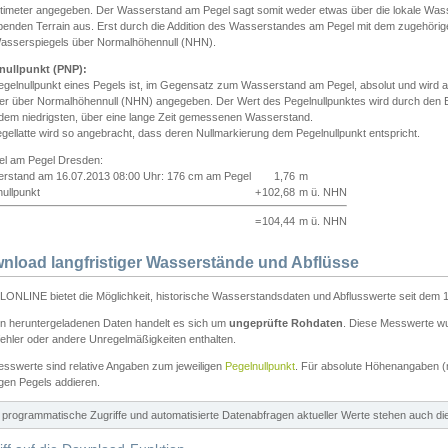
ntimeter angegeben. Der Wasserstand am Pegel sagt somit weder etwas über die lokale Wa
enden Terrain aus. Erst durch die Addition des Wasserstandes am Pegel mit dem zugehörig
asserspiegels über Normalhöhennull (NHN).
nullpunkt (PNP):
egelnullpunkt eines Pegels ist, im Gegensatz zum Wasserstand am Pegel, absolut und wir
ter über Normalhöhennull (NHN) angegeben. Der Wert des Pegelnullpunktes wird durch den Bet
 dem niedrigsten, über eine lange Zeit gemessenen Wasserstand.
gellatte wird so angebracht, dass deren Nullmarkierung dem Pegelnullpunkt entspricht.
iel am Pegel Dresden:
rstand am 16.07.2013 08:00 Uhr: 176 cm am Pegel
1,76
m
ullpunkt
+
102,68
m ü. NHN
=
104,44
m ü. NHN
nload langfristiger Wasserstände und Abflüsse
ONLINE bietet die Möglichkeit, historische Wasserstandsdaten und Abflusswerte seit dem 1
en heruntergeladenen Daten handelt es sich um
ungeprüfte Rohdaten
. Diese Messwerte wur
ehler oder andere Unregelmäßigkeiten enthalten.
esswerte sind relative Angaben zum jeweiligen
Pegelnullpunkt
. Für absolute Höhenangaben 
igen Pegels addieren.
ür programmatische Zugriffe und automatisierte Datenabfragen aktueller Werte stehen auch d