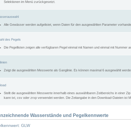
Selektionen im Menü zurückgesetzt.
sserauswahl
Alle Gewässer werden aufgelistet, wenn Daten für den ausgewählten Parameter vorhande
ahl des Pegels
Die Pegellisten zeigen alle verfügbaren Pegel einmal mit Namen und einmal mit Nummer a
inien
Zeigt die ausgewählten Messwerte als Ganglinie. Es können maximal 6 ausgewählt werde
load
Stellt die ausgewählten Messwerte innerhalb eines auswählbaren Zeitbereichs in einer Zi
kann txt, csv oder zrxp verwendet werden. Die Zeitangabe in den Download-Dateien ist 
nzeichnende Wasserstände und Pegelkennwerte
lkennwert: GLW