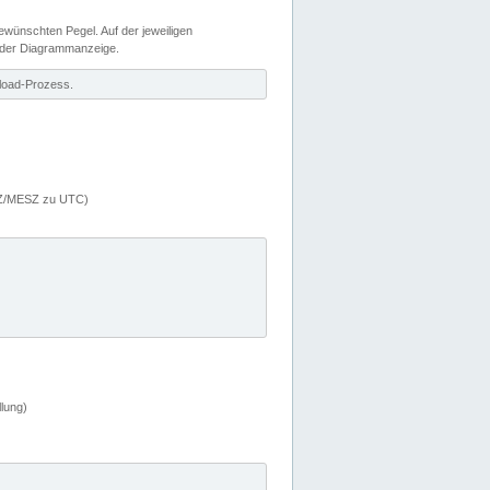
wünschten Pegel. Auf der jeweiligen
 der Diagrammanzeige.
load-Prozess.
MEZ/MESZ zu UTC)
lung)