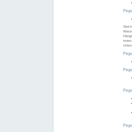
Pege
Sind 
Wasser
Hänge
treten
Unter
Pege
Pege
Pege
Pege