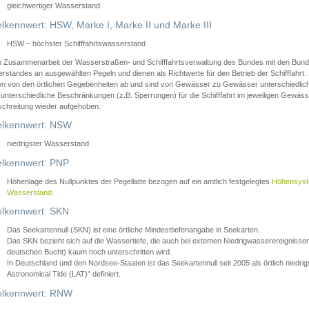
gleichwertiger Wasserstand
lkennwert: HSW, Marke I, Marke II und Marke III
HSW – höchster Schifffahrtswasserstand
in Zusammenarbeit der Wasserstraßen- und Schifffahrtsverwaltung des Bundes mit den Bund
standes an ausgewählten Pegeln und dienen als Richtwerte für den Betrieb der Schifffahrt. 
n von den örtlichen Gegebenheiten ab und sind von Gewässer zu Gewässer unterschiedlich
 unterschiedliche Beschränkungen (z.B. Sperrungen) für die Schifffahrt im jeweiligen Gewäss
schreitung wieder aufgehoben.
lkennwert: NSW
niedrigster Wasserstand
lkennwert: PNP
Höhenlage des Nullpunktes der Pegellatte bezogen auf ein amtlich festgelegtes
Höhensys
Wasserstand
.
lkennwert: SKN
Das Seekartennull (SKN) ist eine örtliche Mindesttiefenangabe in Seekarten.
Das SKN bezieht sich auf die Wassertiefe, die auch bei extemen Niedrigwasserereignissen
deutschen Bucht) kaum noch unterschritten wird.
In Deutschland und den Nordsee-Staaten ist das Seekartennull seit 2005 als örtlich nie
Astronomical Tide (LAT)" definiert.
lkennwert: RNW