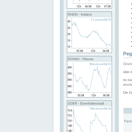
RHEIN - Koblenz
Peg
DONAU - Passau
Grund
über 
Ist Ja
ersche
Die Ze
ODER - Eisenhüttenstadt
Para