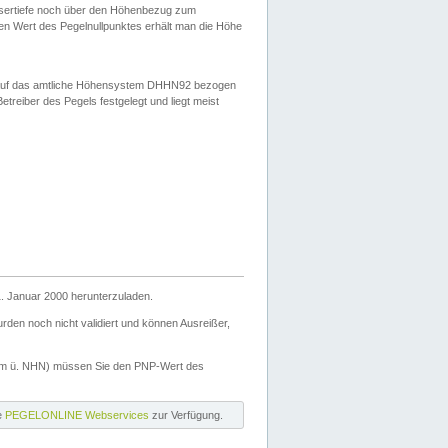
ssertiefe noch über den Höhenbezug zum
en Wert des Pegelnullpunktes erhält man die Höhe
d auf das amtliche Höhensystem DHHN92 bezogen
reiber des Pegels festgelegt und liegt meist
. Januar 2000 herunterzuladen.
den noch nicht validiert und können Ausreißer,
(m ü. NHN) müssen Sie den PNP-Wert des
ie
PEGELONLINE Webservices
zur Verfügung.