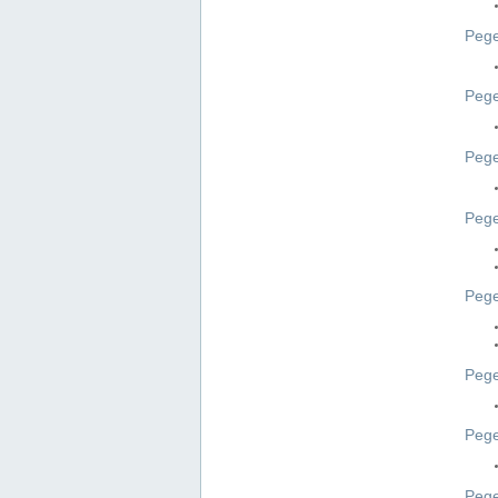
Pege
Pege
Peg
Pege
Pege
Pege
Pege
Peg