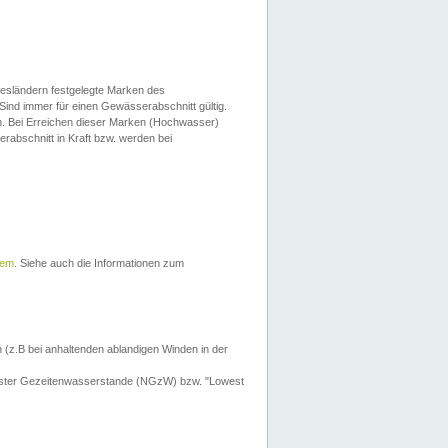
esländern festgelegte Marken des
Sind immer für einen Gewässerabschnitt gültig.
. Bei Erreichen dieser Marken (Hochwasser)
erabschnitt in Kraft bzw. werden bei
tem
. Siehe auch die Informationen zum
 (z.B bei anhaltenden ablandigen Winden in der
drigster Gezeitenwasserstande (NGzW) bzw. "Lowest