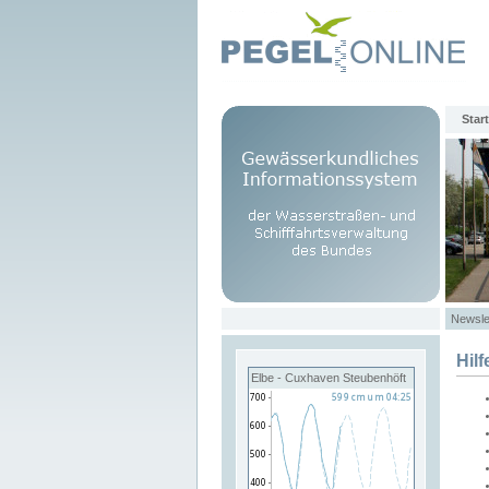
Start
Newsle
Hilf
Elbe - Cuxhaven Steubenhöft