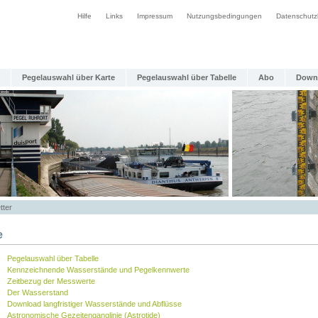
Hilfe
Links
Impressum
Nutzungsbedingungen
Datenschutz
Pegelauswahl über Karte
Pegelauswahl über Tabelle
Abo
Down
tter
e
Pegelauswahl über Tabelle
Kennzeichnende Wasserstände und Pegelkennwerte
Zeitbezug der Messwerte
Der Wasserstand
Download langfristiger Wasserstände und Abflüsse
Astronomische Gezeitenganglinie (Astrotide)