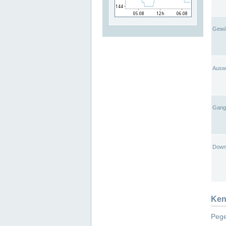
Gewä
Ausw
Gangl
Down
Ken
Pege