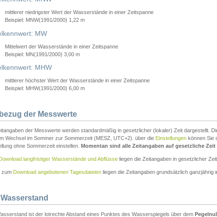
mittlerer niedrigster Wert der Wasserstände in einer Zeitspanne
Beispiel: MNW(1991/2000) 1,22 m
lkennwert: MW
Mittelwert der Wasserstände in einer Zeitspanne
Beispiel: MN(1991/2000) 3,00 m
elkennwert: MHW
mittlerer höchster Wert der Wasserstände in einer Zeitspanne
Beispiel: MHW(1991/2000) 6,00 m
tbezug der Messwerte
itangaben der Messwerte werden standardmäßig in gesetzlicher (lokaler) Zeit dargestellt. D
em Wechsel im Sommer zur Sommerzeit (MESZ, UTC+2). über die
Einstellungen
können Sie d
ellung ohne Sommerzeit einstellen.
Momentan sind alle Zeitangaben auf gesetzliche Zeit e
Download langfristiger Wasserstände und Abflüsse
liegen die Zeitangaben in gesetzlicher Zeit
n zum
Download angebotenen Tagesdateien
liegen die Zeitangaben grundsätzlich ganzjährig in
 Wasserstand
asserstand ist der lotrechte Abstand eines Punktes des Wasserspiegels über dem
Pegelnul