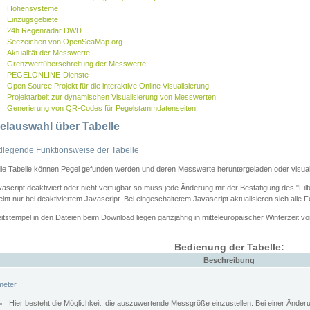
Höhensysteme
Einzugsgebiete
24h Regenradar DWD
Seezeichen von OpenSeaMap.org
Aktualität der Messwerte
Grenzwertüberschreitung der Messwerte
PEGELONLINE-Dienste
Open Source Projekt für die interaktive Online Visualisierung
Projektarbeit zur dynamischen Visualisierung von Messwerten
Generierung von QR-Codes für Pegelstammdatenseiten
elauswahl über Tabelle
legende Funktionsweise der Tabelle
die Tabelle können Pegel gefunden werden und deren Messwerte heruntergeladen oder visuali
vascript deaktiviert oder nicht verfügbar so muss jede Änderung mit der Bestätigung des "Filt
int nur bei deaktiviertem Javascript. Bei eingeschaltetem Javascript aktualisieren sich alle 
itstempel in den Dateien beim Download liegen ganzjährig in mitteleuropäischer Winterzeit vo
Bedienung der Tabelle:
Beschreibung
meter
Hier besteht die Möglichkeit, die auszuwertende Messgröße einzustellen. Bei einer Ände