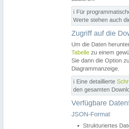
ℹ️ Für programmatisch
Werte stehen auch d
Zugriff auf die D
Um die Daten herunter
Tabelle
zu einem gewün
Sie dann die Option z
Diagrammanzeige.
ℹ️ Eine detaillierte
Schr
den gesamten Downlo
Verfügbare Daten
JSON-Format
Strukturiertes Da