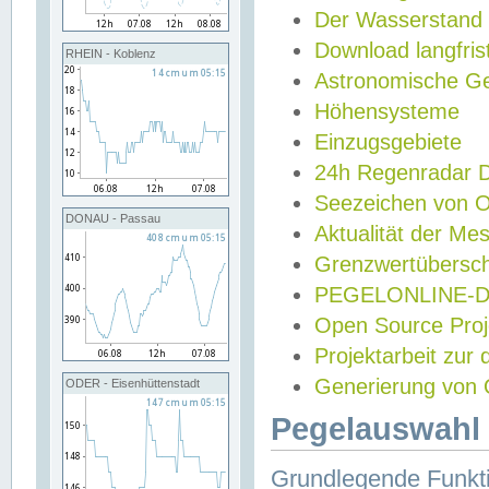
Der Wasserstand
Download langfris
RHEIN - Koblenz
Astronomische Gez
Höhensysteme
Einzugsgebiete
24h Regenradar
Seezeichen von 
DONAU - Passau
Aktualität der Me
Grenzwertübersch
PEGELONLINE-Di
Open Source Projek
Projektarbeit zur
Generierung von 
ODER - Eisenhüttenstadt
Pegelauswahl 
Grundlegende Funkti