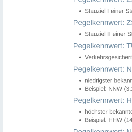
Stauziel I einer S
Pegelkennwert: Z
Stauziel II einer 
Pegelkennwert:
Verkehrsgesichert
Pegelkennwert:
niedrigster bekan
Beispiel: NNW (3
Pegelkennwert:
höchster bekannt
Beispiel: HHW (1
Pegelkennwert: 