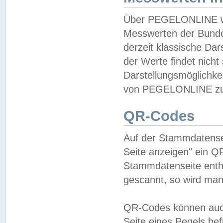
Über PEGELONLINE wer
Messwerten der Bundes
derzeit klassische Da
der Werte findet nicht 
Darstellungsmöglichkei
von PEGELONLINE zu 
QR-Codes
Auf der Stammdatensei
Seite anzeigen" ein Q
Stammdatenseite enthä
gescannt, so wird man
QR-Codes können auc
Seite eines Pegels be