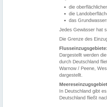
die oberflächlich
die Landoberfläc
das Grundwasser
Jedes Gewässer hat se
Die Grenze des Einzug
Flusseinzugsgebiete
Dargestellt werden die
durch Deutschland fli
Warnow / Peene, Weser
dargestellt.
Meereseinzugsgebiet
In Deutschland gibt 
Deutschland fließt n