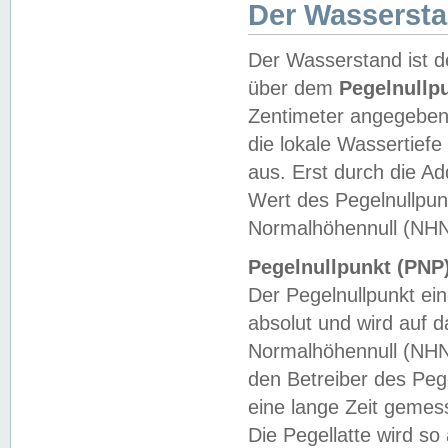
Der Wasserst
Der Wasserstand ist d
über dem
Pegelnullp
Zentimeter angegeben
die lokale Wassertie
aus. Erst durch die A
Wert des Pegelnullpun
Normalhöhennull (NHN
Pegelnullpunkt (PNP)
Der Pegelnullpunkt ei
absolut und wird auf
Normalhöhennull (NHN
den Betreiber des Pege
eine lange Zeit geme
Die Pegellatte wird s