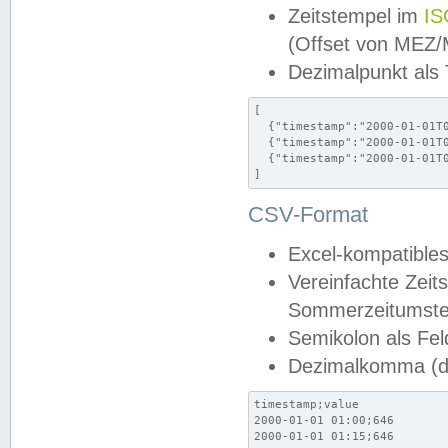
Zeitstempel im
IS
(Offset von MEZ
Dezimalpunkt als
[

  {"timestamp":"2000-01-01T0
  {"timestamp":"2000-01-01T0
  {"timestamp":"2000-01-01T0
]
CSV-Format
Excel-kompatibles
Vereinfachte Zeit
Sommerzeitumstel
Semikolon als Fel
Dezimalkomma (de
timestamp;value

2000-01-01 01:00;646

2000-01-01 01:15;646
