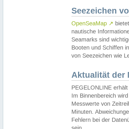
Seezeichen v
OpenSeaMap
↗
biete
nautische Information
Seamarks sind wichtig
Booten und Schiffen i
von Seezeichen wie Le
Aktualität der
PEGELONLINE erhält u
Im Binnenbereich wird 
Messwerte von Zeitreih
Minuten. Abweichungen
Fehlern bei der Daten
sein.