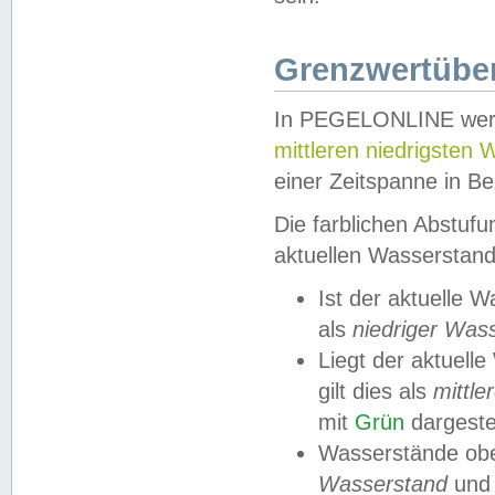
Grenzwertüber
In PEGELONLINE werde
mittleren niedrigsten
einer Zeitspanne in Be
Die farblichen Abstuf
aktuellen Wasserstand
Ist der aktuelle 
als
niedriger Was
Liegt der aktue
gilt dies als
mittle
mit
Grün
dargestel
Wasserstände obe
Wasserstand
und