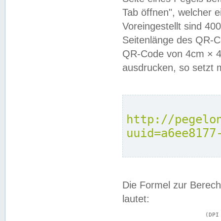
Tab öffnen", welcher 
Voreingestellt sind 4
Seitenlänge des QR-C
QR-Code von 4cm × 4c
ausdrucken, so setzt 
http://pegelo
uuid=a6ee8177
Die Formel zur Berech
lautet:
			(DPI × Druckkantenlänge in cm) ÷ 2,54 = Kantenlänge in Pixel
