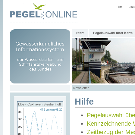
Hilfe
Link
Start
Pegelauswahl über Karte
Newsletter
Hilfe
Elbe - Cuxhaven Steubenhöft
Pegelauswahl übe
Kennzeichnende 
Zeitbezug der Me