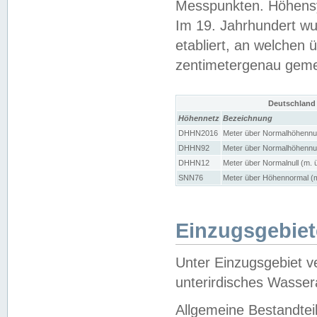
Messpunkten. Höhensy
Im 19. Jahrhundert wu
etabliert, an welchen 
zentimetergenau gem
Deutschland
Höhennetz
Bezeichnung
DHHN2016
Meter über Normalhöhennul
DHHN92
Meter über Normalhöhennul
DHHN12
Meter über Normalnull (m. 
SNN76
Meter über Höhennormal (m
Einzugsgebiet
Unter Einzugsgebiet v
unterirdisches Wasser
Allgemeine Bestandtei