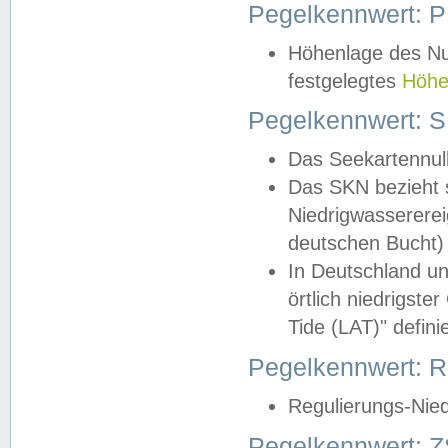
Pegelkennwert: 
Höhenlage des Nul
festgelegtes
Höhe
Pegelkennwert: 
Das Seekartennull
Das SKN bezieht s
Niedrigwassererei
deutschen Bucht) 
In Deutschland un
örtlich niedrigst
Tide (LAT)" definie
Pegelkennwert:
Regulierungs-Nie
Pegelkennwert: Z