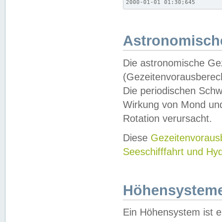
2000-01-01 01:30;645
Astronomische
Die astronomische Gez
(Gezeitenvorausberec
Die periodischen Schw
Wirkung von Mond und
Rotation verursacht.
Diese
Gezeitenvorau
Seeschifffahrt und Hy
Höhensystem
Ein Höhensystem ist e