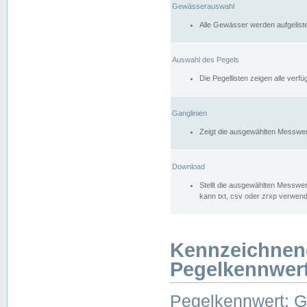
Gewässerauswahl
Alle Gewässer werden aufgelist
Auswahl des Pegels
Die Pegellisten zeigen alle ver
Ganglinien
Zeigt die ausgewählten Messwer
Download
Stellt die ausgewählten Messwer
kann txt, csv oder zrxp verwen
Kennzeichnen
Pegelkennwer
Pegelkennwert: 