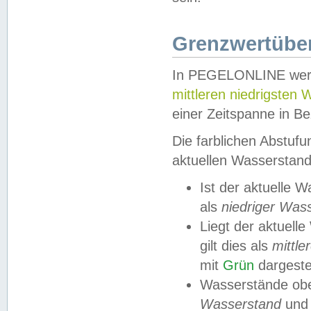
Grenzwertüber
In PEGELONLINE werde
mittleren niedrigsten
einer Zeitspanne in Be
Die farblichen Abstuf
aktuellen Wasserstand
Ist der aktuelle 
als
niedriger Was
Liegt der aktue
gilt dies als
mittle
mit
Grün
dargestel
Wasserstände obe
Wasserstand
und