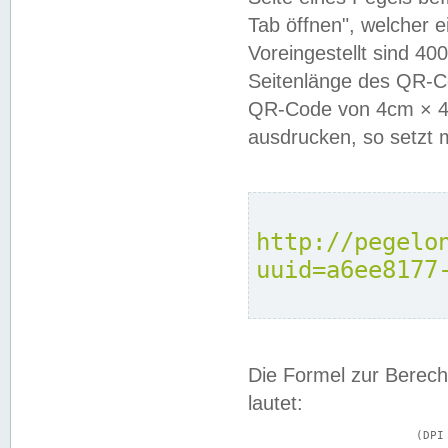
Tab öffnen", welcher 
Voreingestellt sind 4
Seitenlänge des QR-C
QR-Code von 4cm × 4c
ausdrucken, so setzt 
http://pegelo
uuid=a6ee8177
Die Formel zur Berech
lautet:
			(DPI × Druckkantenlänge in cm) ÷ 2,54 = Kantenlänge in Pixel
