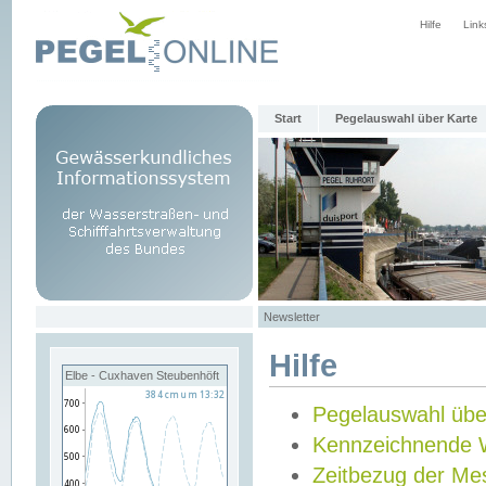
Hilfe
Link
Start
Pegelauswahl über Karte
Newsletter
Hilfe
Elbe - Cuxhaven Steubenhöft
Pegelauswahl übe
Kennzeichnende 
Zeitbezug der Me