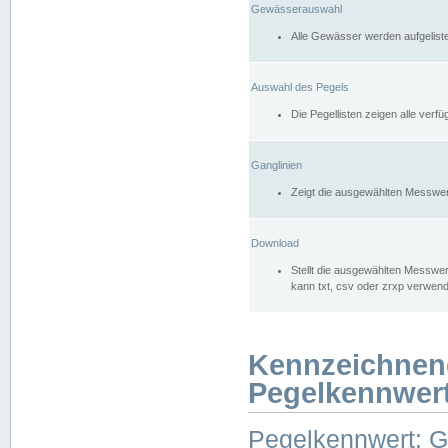
Gewässerauswahl
Alle Gewässer werden aufgelist
Auswahl des Pegels
Die Pegellisten zeigen alle ver
Ganglinien
Zeigt die ausgewählten Messwer
Download
Stellt die ausgewählten Messwer
kann txt, csv oder zrxp verwen
Kennzeichnen
Pegelkennwer
Pegelkennwert: 