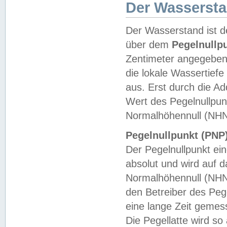
Der Wasserst
Der Wasserstand ist d
über dem
Pegelnullp
Zentimeter angegeben
die lokale Wassertie
aus. Erst durch die A
Wert des Pegelnullpun
Normalhöhennull (NHN
Pegelnullpunkt (PNP)
Der Pegelnullpunkt ei
absolut und wird auf
Normalhöhennull (NHN
den Betreiber des Pege
eine lange Zeit geme
Die Pegellatte wird s