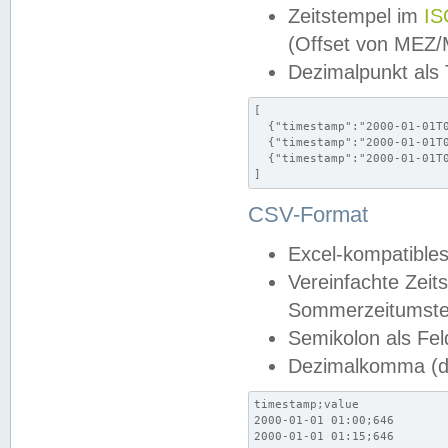
Zeitstempel im
IS
(Offset von MEZ
Dezimalpunkt als
[

  {"timestamp":"2000-01-01T0
  {"timestamp":"2000-01-01T0
  {"timestamp":"2000-01-01T0
]
CSV-Format
Excel-kompatibles
Vereinfachte Zeit
Sommerzeitumstel
Semikolon als Fel
Dezimalkomma (de
timestamp;value

2000-01-01 01:00;646

2000-01-01 01:15;646
