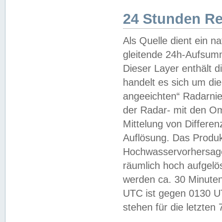
24 Stunden R
Als Quelle dient ein n
gleitende 24h-Aufsum
Dieser Layer enthält
handelt es sich um di
angeeichten“ Radarnie
der Radar- mit den O
Mittelung von Differe
Auflösung. Das Produk
Hochwasservorhersagez
räumlich hoch aufgelö
werden ca. 30 Minuten
UTC ist gegen 0130 UTC
stehen für die letzten