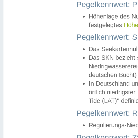
Pegelkennwert: 
Höhenlage des Nul
festgelegtes
Höhe
Pegelkennwert: 
Das Seekartennull
Das SKN bezieht s
Niedrigwassererei
deutschen Bucht) 
In Deutschland un
örtlich niedrigst
Tide (LAT)" definie
Pegelkennwert:
Regulierungs-Nie
Pegelkennwert: Z