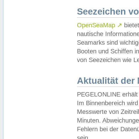
Seezeichen v
OpenSeaMap
↗
biete
nautische Information
Seamarks sind wichtig
Booten und Schiffen i
von Seezeichen wie Le
Aktualität der
PEGELONLINE erhält u
Im Binnenbereich wird 
Messwerte von Zeitreih
Minuten. Abweichungen
Fehlern bei der Daten
sein.