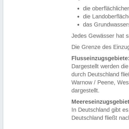
die oberflächlich
die Landoberfläc
das Grundwasser
Jedes Gewässer hat se
Die Grenze des Einzug
Flusseinzugsgebiete
Dargestellt werden die
durch Deutschland fli
Warnow / Peene, Weser
dargestellt.
Meereseinzugsgebiet
In Deutschland gibt 
Deutschland fließt n