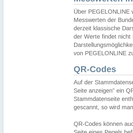
Über PEGELONLINE wer
Messwerten der Bundes
derzeit klassische Da
der Werte findet nicht 
Darstellungsmöglichkei
von PEGELONLINE zu 
QR-Codes
Auf der Stammdatensei
Seite anzeigen" ein Q
Stammdatenseite enthä
gescannt, so wird man
QR-Codes können auc
Seite eines Pegels be