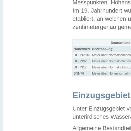
Messpunkten. Höhensy
Im 19. Jahrhundert wu
etabliert, an welchen 
zentimetergenau gem
Deutschland
Höhennetz
Bezeichnung
DHHN2016
Meter über Normalhöhennul
DHHN92
Meter über Normalhöhennul
DHHN12
Meter über Normalnull (m. 
SNN76
Meter über Höhennormal (m
Einzugsgebiet
Unter Einzugsgebiet v
unterirdisches Wasser
Allgemeine Bestandtei