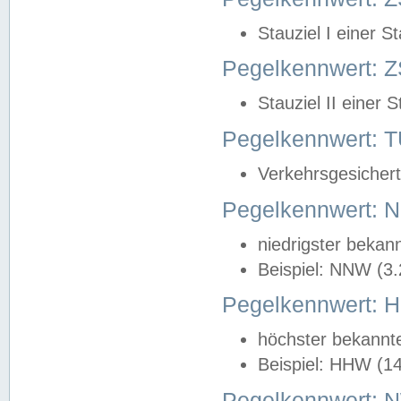
Stauziel I einer S
Pegelkennwert: Z
Stauziel II einer 
Pegelkennwert:
Verkehrsgesichert
Pegelkennwert:
niedrigster bekan
Beispiel: NNW (3
Pegelkennwert:
höchster bekannt
Beispiel: HHW (1
Pegelkennwert: 