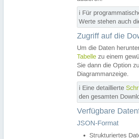
ℹ️ Für programmatisch
Werte stehen auch d
Zugriff auf die D
Um die Daten herunter
Tabelle
zu einem gewün
Sie dann die Option z
Diagrammanzeige.
ℹ️ Eine detaillierte
Schr
den gesamten Downlo
Verfügbare Daten
JSON-Format
Strukturiertes Da