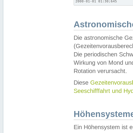
2000-01-01 01:30;645
Astronomische
Die astronomische Gez
(Gezeitenvorausberec
Die periodischen Schw
Wirkung von Mond und
Rotation verursacht.
Diese
Gezeitenvorau
Seeschifffahrt und Hy
Höhensystem
Ein Höhensystem ist e