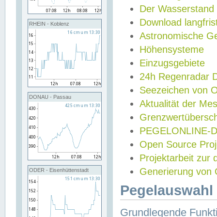
Der Wasserstand
Download langfris
RHEIN - Koblenz
Astronomische Gez
Höhensysteme
Einzugsgebiete
24h Regenradar
Seezeichen von 
DONAU - Passau
Aktualität der Me
Grenzwertübersch
PEGELONLINE-Di
Open Source Projek
Projektarbeit zur
Generierung von 
ODER - Eisenhüttenstadt
Pegelauswahl 
Grundlegende Funkti