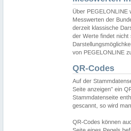
Über PEGELONLINE wer
Messwerten der Bundes
derzeit klassische Da
der Werte findet nicht 
Darstellungsmöglichkei
von PEGELONLINE zu 
QR-Codes
Auf der Stammdatensei
Seite anzeigen" ein Q
Stammdatenseite enthä
gescannt, so wird man
QR-Codes können auc
Seite eines Pegels be