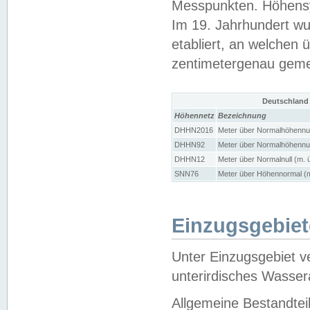
Messpunkten. Höhensy
Im 19. Jahrhundert wu
etabliert, an welchen 
zentimetergenau gem
Deutschland
Höhennetz
Bezeichnung
DHHN2016
Meter über Normalhöhennul
DHHN92
Meter über Normalhöhennul
DHHN12
Meter über Normalnull (m. 
SNN76
Meter über Höhennormal (m
Einzugsgebiet
Unter Einzugsgebiet v
unterirdisches Wasser
Allgemeine Bestandtei