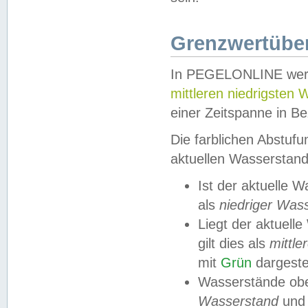
Grenzwertüber
In PEGELONLINE werde
mittleren niedrigsten
einer Zeitspanne in Be
Die farblichen Abstuf
aktuellen Wasserstand
Ist der aktuelle 
als
niedriger Was
Liegt der aktue
gilt dies als
mittle
mit
Grün
dargestel
Wasserstände obe
Wasserstand
und