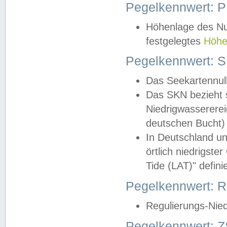
Pegelkennwert: 
Höhenlage des Nul
festgelegtes
Höhe
Pegelkennwert: 
Das Seekartennull
Das SKN bezieht s
Niedrigwassererei
deutschen Bucht) 
In Deutschland un
örtlich niedrigst
Tide (LAT)" definie
Pegelkennwert:
Regulierungs-Nie
Pegelkennwert: Z