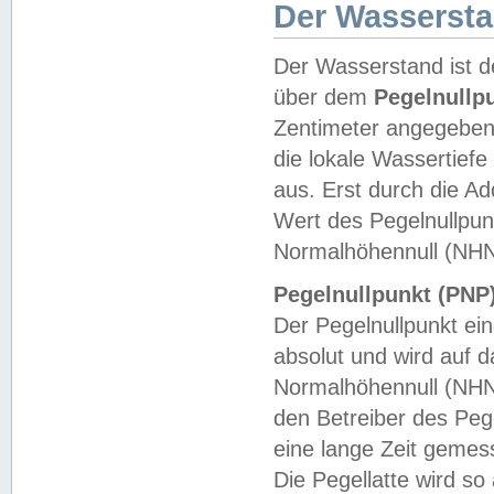
Der Wasserst
Der Wasserstand ist d
über dem
Pegelnullp
Zentimeter angegeben
die lokale Wassertie
aus. Erst durch die A
Wert des Pegelnullpun
Normalhöhennull (NHN
Pegelnullpunkt (PNP)
Der Pegelnullpunkt ei
absolut und wird auf
Normalhöhennull (NHN
den Betreiber des Pege
eine lange Zeit geme
Die Pegellatte wird s