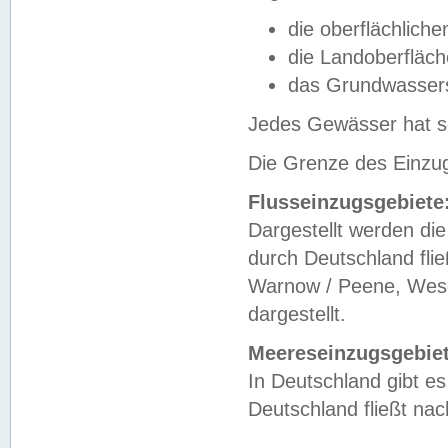
die oberflächlich
die Landoberfläc
das Grundwasser
Jedes Gewässer hat se
Die Grenze des Einzug
Flusseinzugsgebiete
Dargestellt werden die
durch Deutschland fli
Warnow / Peene, Weser
dargestellt.
Meereseinzugsgebiet
In Deutschland gibt 
Deutschland fließt n