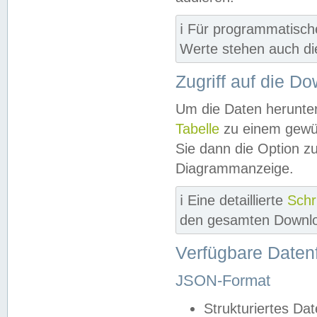
ℹ️ Für programmatisch
Werte stehen auch d
Zugriff auf die D
Um die Daten herunter
Tabelle
zu einem gewün
Sie dann die Option z
Diagrammanzeige.
ℹ️ Eine detaillierte
Schr
den gesamten Downlo
Verfügbare Daten
JSON-Format
Strukturiertes Da