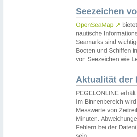
Seezeichen v
OpenSeaMap
↗
biete
nautische Information
Seamarks sind wichtig
Booten und Schiffen i
von Seezeichen wie Le
Aktualität der
PEGELONLINE erhält u
Im Binnenbereich wird 
Messwerte von Zeitreih
Minuten. Abweichungen
Fehlern bei der Daten
sein.