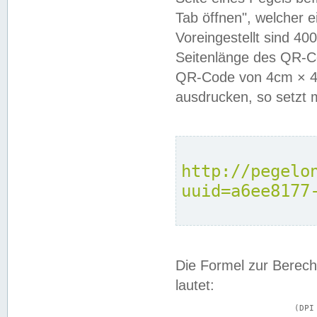
Tab öffnen", welcher 
Voreingestellt sind 4
Seitenlänge des QR-C
QR-Code von 4cm × 4c
ausdrucken, so setzt 
http://pegelo
uuid=a6ee8177
Die Formel zur Berech
lautet:
			(DPI × Druckkantenlänge in cm) ÷ 2,54 = Kantenlänge in Pixel
