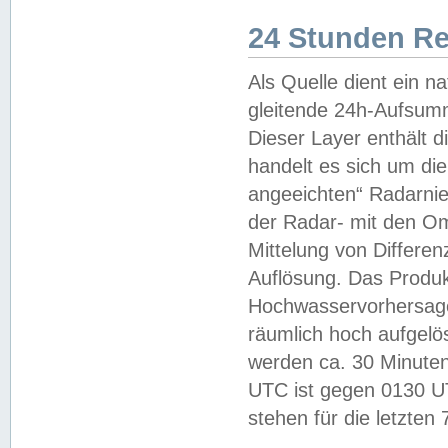
24 Stunden R
Als Quelle dient ein n
gleitende 24h-Aufsum
Dieser Layer enthält
handelt es sich um di
angeeichten“ Radarnie
der Radar- mit den O
Mittelung von Differe
Auflösung. Das Produk
Hochwasservorhersagez
räumlich hoch aufgelö
werden ca. 30 Minuten
UTC ist gegen 0130 UTC
stehen für die letzten