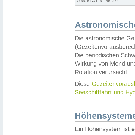
2000-01-01 01:30;645
Astronomische
Die astronomische Gez
(Gezeitenvorausberec
Die periodischen Schw
Wirkung von Mond und
Rotation verursacht.
Diese
Gezeitenvorau
Seeschifffahrt und Hy
Höhensystem
Ein Höhensystem ist e