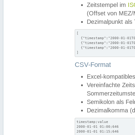
Zeitstempel im
IS
(Offset von MEZ
Dezimalpunkt als
[

  {"timestamp":"2000-01-01T0
  {"timestamp":"2000-01-01T0
  {"timestamp":"2000-01-01T0
]
CSV-Format
Excel-kompatibles
Vereinfachte Zeit
Sommerzeitumstel
Semikolon als Fel
Dezimalkomma (de
timestamp;value

2000-01-01 01:00;646

2000-01-01 01:15;646
