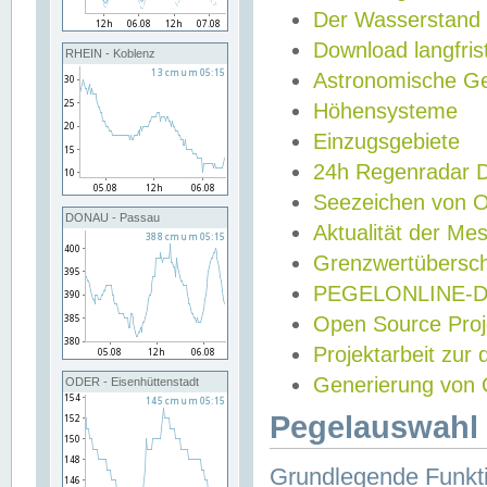
Der Wasserstand
Download langfris
RHEIN - Koblenz
Astronomische Gez
Höhensysteme
Einzugsgebiete
24h Regenradar
Seezeichen von 
DONAU - Passau
Aktualität der Me
Grenzwertübersch
PEGELONLINE-Di
Open Source Projek
Projektarbeit zur
Generierung von 
ODER - Eisenhüttenstadt
Pegelauswahl 
Grundlegende Funkti