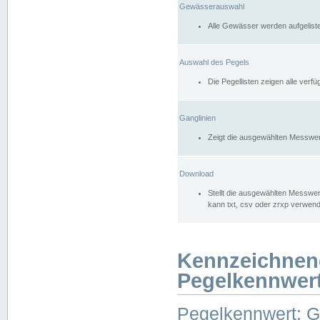
Gewässerauswahl
Alle Gewässer werden aufgelist
Auswahl des Pegels
Die Pegellisten zeigen alle ver
Ganglinien
Zeigt die ausgewählten Messwer
Download
Stellt die ausgewählten Messwer
kann txt, csv oder zrxp verwen
Kennzeichnen
Pegelkennwer
Pegelkennwert: 