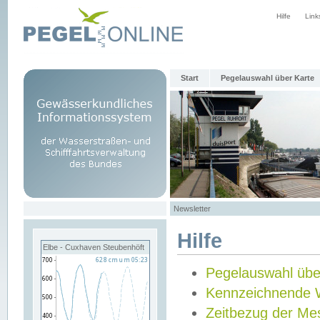
Hilfe
Link
Start
Pegelauswahl über Karte
Newsletter
Hilfe
Elbe - Cuxhaven Steubenhöft
Pegelauswahl übe
Kennzeichnende 
Zeitbezug der Me