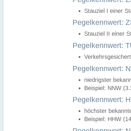
Stauziel I einer S
Pegelkennwert: Z
Stauziel II einer 
Pegelkennwert:
Verkehrsgesichert
Pegelkennwert:
niedrigster bekan
Beispiel: NNW (3
Pegelkennwert:
höchster bekannt
Beispiel: HHW (1
Pegelkennwert: 