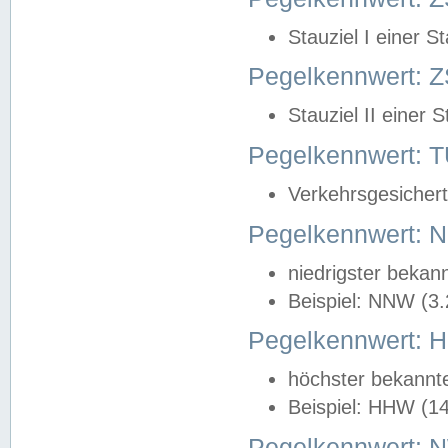
Stauziel I einer S
Pegelkennwert: Z
Stauziel II einer 
Pegelkennwert:
Verkehrsgesichert
Pegelkennwert:
niedrigster bekan
Beispiel: NNW (3
Pegelkennwert:
höchster bekannt
Beispiel: HHW (1
Pegelkennwert: 