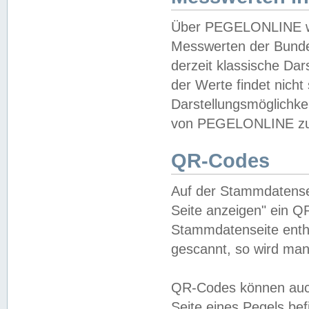
Über PEGELONLINE wer
Messwerten der Bundes
derzeit klassische Da
der Werte findet nicht 
Darstellungsmöglichkei
von PEGELONLINE zu 
QR-Codes
Auf der Stammdatensei
Seite anzeigen" ein Q
Stammdatenseite enthä
gescannt, so wird man
QR-Codes können auc
Seite eines Pegels be