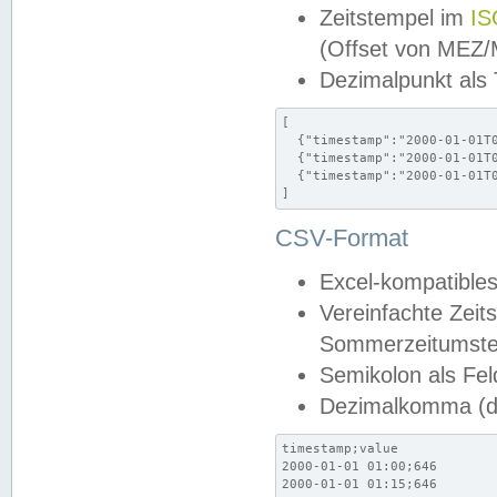
Zeitstempel im
IS
(Offset von MEZ
Dezimalpunkt als
[

  {"timestamp":"2000-01-01T0
  {"timestamp":"2000-01-01T0
  {"timestamp":"2000-01-01T0
]
CSV-Format
Excel-kompatibles
Vereinfachte Zeit
Sommerzeitumstel
Semikolon als Fel
Dezimalkomma (de
timestamp;value

2000-01-01 01:00;646

2000-01-01 01:15;646
