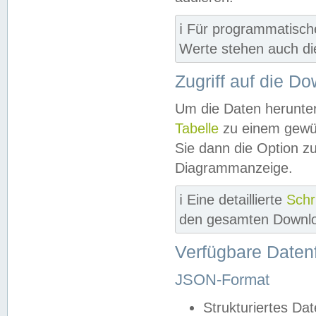
ℹ️ Für programmatisch
Werte stehen auch d
Zugriff auf die D
Um die Daten herunter
Tabelle
zu einem gewün
Sie dann die Option z
Diagrammanzeige.
ℹ️ Eine detaillierte
Schr
den gesamten Downlo
Verfügbare Daten
JSON-Format
Strukturiertes Da