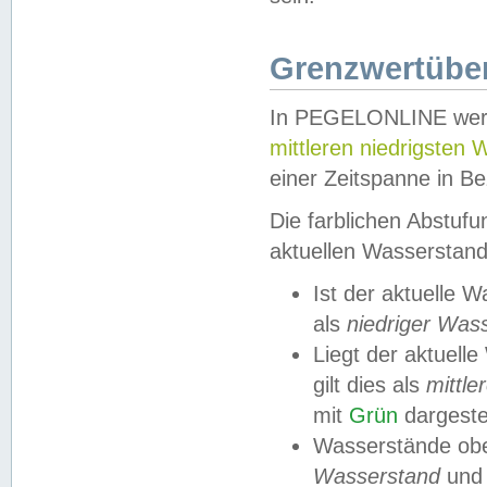
Grenzwertüber
In PEGELONLINE werde
mittleren niedrigsten
einer Zeitspanne in Be
Die farblichen Abstuf
aktuellen Wasserstand
Ist der aktuelle 
als
niedriger Was
Liegt der aktue
gilt dies als
mittle
mit
Grün
dargestel
Wasserstände obe
Wasserstand
und