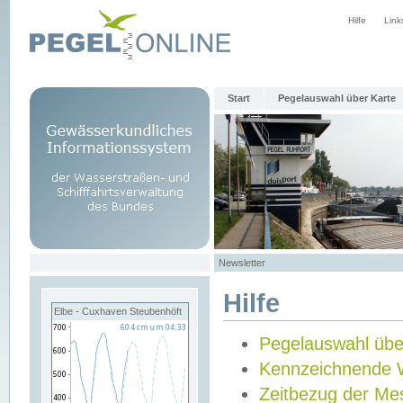
Hilfe
Link
Start
Pegelauswahl über Karte
Newsletter
Hilfe
Elbe - Cuxhaven Steubenhöft
Pegelauswahl übe
Kennzeichnende 
Zeitbezug der Me