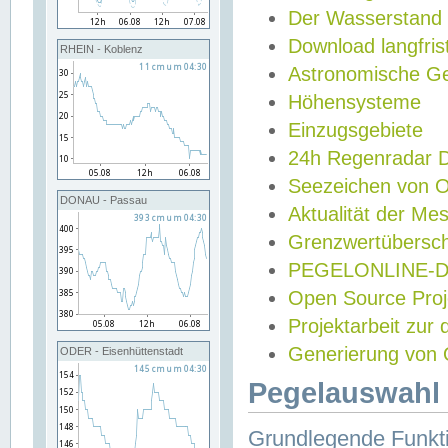
Der Wasserstand
Download langfris
RHEIN - Koblenz
Astronomische Gez
Höhensysteme
Einzugsgebiete
24h Regenradar
Seezeichen von 
DONAU - Passau
Aktualität der Me
Grenzwertübersch
PEGELONLINE-Di
Open Source Projek
Projektarbeit zur
Generierung von 
ODER - Eisenhüttenstadt
Pegelauswahl 
Grundlegende Funkti