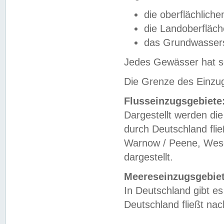
die oberflächlich
die Landoberfläc
das Grundwasser
Jedes Gewässer hat se
Die Grenze des Einzug
Flusseinzugsgebiete
Dargestellt werden die
durch Deutschland fli
Warnow / Peene, Weser
dargestellt.
Meereseinzugsgebiet
In Deutschland gibt 
Deutschland fließt n