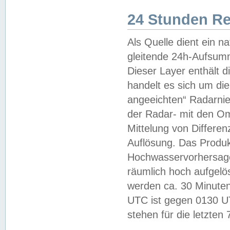
24 Stunden R
Als Quelle dient ein n
gleitende 24h-Aufsum
Dieser Layer enthält
handelt es sich um di
angeeichten“ Radarnie
der Radar- mit den O
Mittelung von Differe
Auflösung. Das Produk
Hochwasservorhersagez
räumlich hoch aufgelö
werden ca. 30 Minuten
UTC ist gegen 0130 UTC
stehen für die letzten