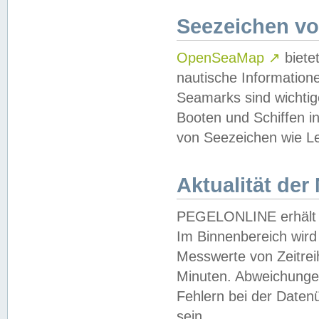
Seezeichen v
OpenSeaMap
↗
biete
nautische Information
Seamarks sind wichtig
Booten und Schiffen i
von Seezeichen wie Le
Aktualität der
PEGELONLINE erhält u
Im Binnenbereich wird 
Messwerte von Zeitreih
Minuten. Abweichungen
Fehlern bei der Daten
sein.