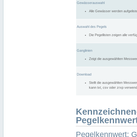
Gewässerauswahl
Alle Gewässer werden aufgelist
Auswahl des Pegels
Die Pegellisten zeigen alle ver
Ganglinien
Zeigt die ausgewählten Messwer
Download
Stellt die ausgewählten Messwer
kann txt, csv oder zrxp verwen
Kennzeichnen
Pegelkennwer
Pegelkennwert: 