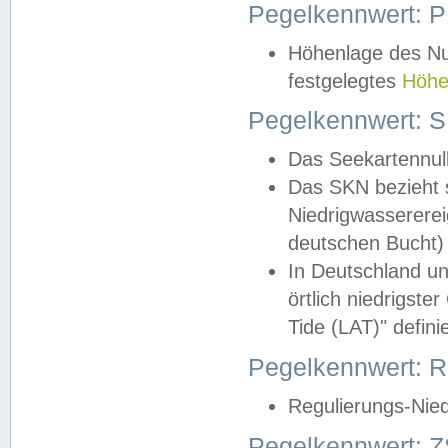
Pegelkennwert: 
Höhenlage des Nul
festgelegtes
Höhe
Pegelkennwert: 
Das Seekartennull
Das SKN bezieht s
Niedrigwassererei
deutschen Bucht) 
In Deutschland un
örtlich niedrigst
Tide (LAT)" definie
Pegelkennwert:
Regulierungs-Nie
Pegelkennwert: Z