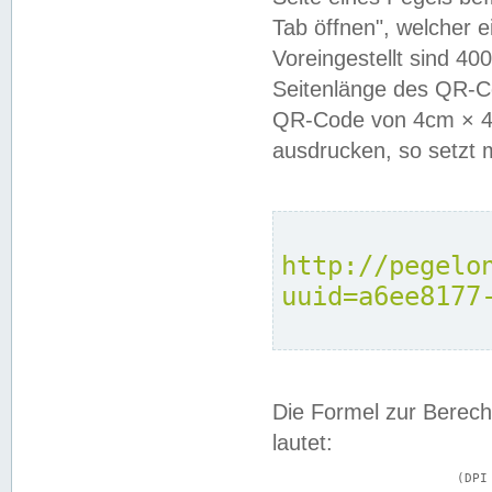
Tab öffnen", welcher 
Voreingestellt sind 4
Seitenlänge des QR-C
QR-Code von 4cm × 4c
ausdrucken, so setzt 
http://pegelo
uuid=a6ee8177
Die Formel zur Berech
lautet:
			(DPI × Druckkantenlänge in cm) ÷ 2,54 = Kantenlänge in Pixel
