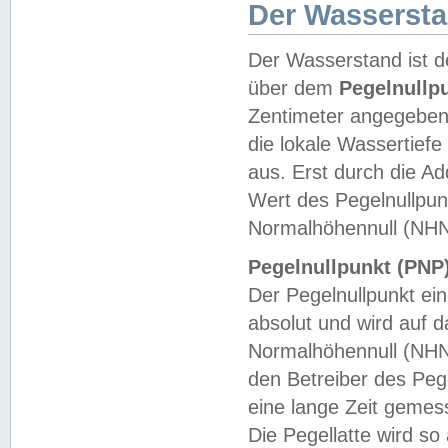
Der Wasserst
Der Wasserstand ist d
über dem
Pegelnullp
Zentimeter angegeben
die lokale Wassertie
aus. Erst durch die A
Wert des Pegelnullpun
Normalhöhennull (NHN
Pegelnullpunkt (PNP)
Der Pegelnullpunkt ei
absolut und wird auf
Normalhöhennull (NHN
den Betreiber des Pege
eine lange Zeit geme
Die Pegellatte wird s