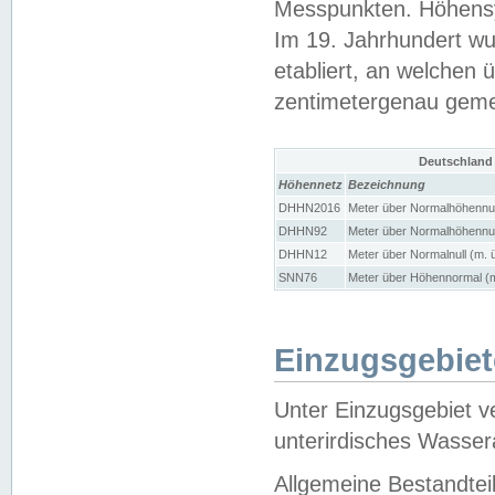
Messpunkten. Höhensy
Im 19. Jahrhundert wu
etabliert, an welchen 
zentimetergenau gem
Deutschland
Höhennetz
Bezeichnung
DHHN2016
Meter über Normalhöhennul
DHHN92
Meter über Normalhöhennul
DHHN12
Meter über Normalnull (m. 
SNN76
Meter über Höhennormal (m
Einzugsgebiet
Unter Einzugsgebiet v
unterirdisches Wasser
Allgemeine Bestandtei