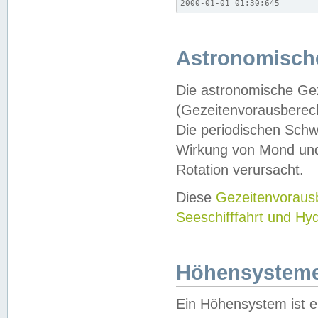
2000-01-01 01:30;645
Astronomische
Die astronomische Gez
(Gezeitenvorausberec
Die periodischen Schw
Wirkung von Mond und
Rotation verursacht.
Diese
Gezeitenvorau
Seeschifffahrt und Hy
Höhensystem
Ein Höhensystem ist e