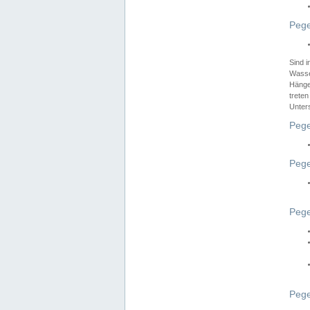
Pege
Sind 
Wasser
Hänge
treten
Unter
Pege
Pege
Pege
Pege