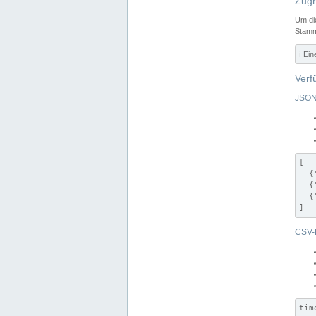
Zugr
Um di
Stamm
ℹ️ Ei
Verf
JSON
[

  {
  {
  {
]
CSV-
tim