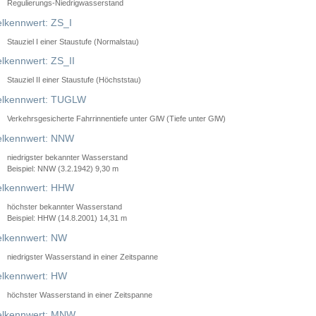
Regulierungs-Niedrigwasserstand
lkennwert: ZS_I
Stauziel I einer Staustufe (Normalstau)
lkennwert: ZS_II
Stauziel II einer Staustufe (Höchststau)
elkennwert: TUGLW
Verkehrsgesicherte Fahrrinnentiefe unter GlW (Tiefe unter GlW)
lkennwert: NNW
niedrigster bekannter Wasserstand
Beispiel: NNW (3.2.1942) 9,30 m
lkennwert: HHW
höchster bekannter Wasserstand
Beispiel: HHW (14.8.2001) 14,31 m
lkennwert: NW
niedrigster Wasserstand in einer Zeitspanne
lkennwert: HW
höchster Wasserstand in einer Zeitspanne
elkennwert: MNW