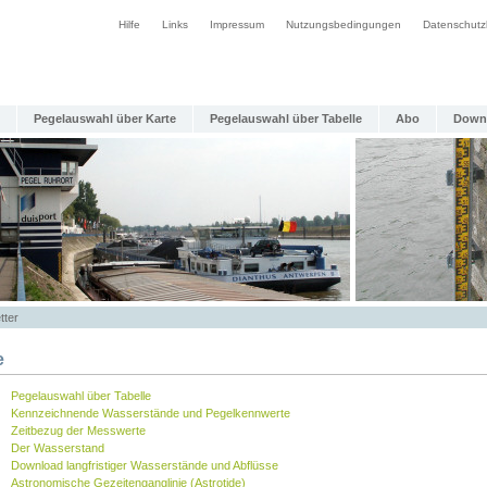
Hilfe
Links
Impressum
Nutzungsbedingungen
Datenschutz
Pegelauswahl über Karte
Pegelauswahl über Tabelle
Abo
Down
tter
e
Pegelauswahl über Tabelle
Kennzeichnende Wasserstände und Pegelkennwerte
Zeitbezug der Messwerte
Der Wasserstand
Download langfristiger Wasserstände und Abflüsse
Astronomische Gezeitenganglinie (Astrotide)