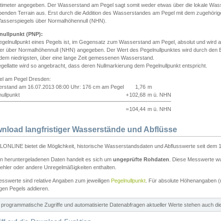
ntimeter angegeben. Der Wasserstand am Pegel sagt somit weder etwas über die lokale Wa
enden Terrain aus. Erst durch die Addition des Wasserstandes am Pegel mit dem zugehörig
asserspiegels über Normalhöhennull (NHN).
nullpunkt (PNP):
egelnullpunkt eines Pegels ist, im Gegensatz zum Wasserstand am Pegel, absolut und wir
ter über Normalhöhennull (NHN) angegeben. Der Wert des Pegelnullpunktes wird durch den Bet
 dem niedrigsten, über eine lange Zeit gemessenen Wasserstand.
gellatte wird so angebracht, dass deren Nullmarkierung dem Pegelnullpunkt entspricht.
iel am Pegel Dresden:
rstand am 16.07.2013 08:00 Uhr: 176 cm am Pegel
1,76
m
ullpunkt
+
102,68
m ü. NHN
=
104,44
m ü. NHN
nload langfristiger Wasserstände und Abflüsse
ONLINE bietet die Möglichkeit, historische Wasserstandsdaten und Abflusswerte seit dem 1
en heruntergeladenen Daten handelt es sich um
ungeprüfte Rohdaten
. Diese Messwerte wur
ehler oder andere Unregelmäßigkeiten enthalten.
esswerte sind relative Angaben zum jeweiligen
Pegelnullpunkt
. Für absolute Höhenangaben 
igen Pegels addieren.
ür programmatische Zugriffe und automatisierte Datenabfragen aktueller Werte stehen auch d