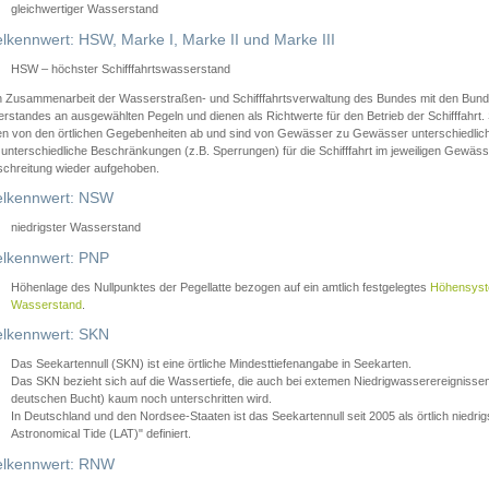
gleichwertiger Wasserstand
lkennwert: HSW, Marke I, Marke II und Marke III
HSW – höchster Schifffahrtswasserstand
in Zusammenarbeit der Wasserstraßen- und Schifffahrtsverwaltung des Bundes mit den Bund
standes an ausgewählten Pegeln und dienen als Richtwerte für den Betrieb der Schifffahrt. 
n von den örtlichen Gegebenheiten ab und sind von Gewässer zu Gewässer unterschiedlich
 unterschiedliche Beschränkungen (z.B. Sperrungen) für die Schifffahrt im jeweiligen Gewäss
schreitung wieder aufgehoben.
lkennwert: NSW
niedrigster Wasserstand
lkennwert: PNP
Höhenlage des Nullpunktes der Pegellatte bezogen auf ein amtlich festgelegtes
Höhensys
Wasserstand
.
lkennwert: SKN
Das Seekartennull (SKN) ist eine örtliche Mindesttiefenangabe in Seekarten.
Das SKN bezieht sich auf die Wassertiefe, die auch bei extemen Niedrigwasserereignissen
deutschen Bucht) kaum noch unterschritten wird.
In Deutschland und den Nordsee-Staaten ist das Seekartennull seit 2005 als örtlich nie
Astronomical Tide (LAT)" definiert.
lkennwert: RNW