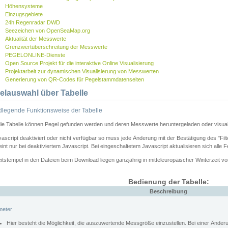
Höhensysteme
Einzugsgebiete
24h Regenradar DWD
Seezeichen von OpenSeaMap.org
Aktualität der Messwerte
Grenzwertüberschreitung der Messwerte
PEGELONLINE-Dienste
Open Source Projekt für die interaktive Online Visualisierung
Projektarbeit zur dynamischen Visualisierung von Messwerten
Generierung von QR-Codes für Pegelstammdatenseiten
elauswahl über Tabelle
legende Funktionsweise der Tabelle
die Tabelle können Pegel gefunden werden und deren Messwerte heruntergeladen oder visuali
vascript deaktiviert oder nicht verfügbar so muss jede Änderung mit der Bestätigung des "Filt
int nur bei deaktiviertem Javascript. Bei eingeschaltetem Javascript aktualisieren sich alle 
itstempel in den Dateien beim Download liegen ganzjährig in mitteleuropäischer Winterzeit vo
Bedienung der Tabelle:
Beschreibung
meter
Hier besteht die Möglichkeit, die auszuwertende Messgröße einzustellen. Bei einer Ände