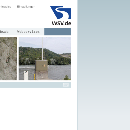
hinweise
Einstellungen
loads
Webservices