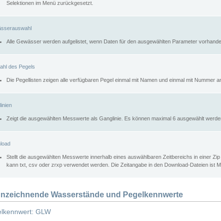
Selektionen im Menü zurückgesetzt.
sserauswahl
Alle Gewässer werden aufgelistet, wenn Daten für den ausgewählten Parameter vorhande
ahl des Pegels
Die Pegellisten zeigen alle verfügbaren Pegel einmal mit Namen und einmal mit Nummer a
inien
Zeigt die ausgewählten Messwerte als Ganglinie. Es können maximal 6 ausgewählt werde
load
Stellt die ausgewählten Messwerte innerhalb eines auswählbaren Zeitbereichs in einer Zi
kann txt, csv oder zrxp verwendet werden. Die Zeitangabe in den Download-Dateien ist 
nzeichnende Wasserstände und Pegelkennwerte
lkennwert: GLW