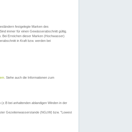
esländern festgelegte Marken des
Sind immer für einen Gewässerabschnitt gültig.
. Bei Erreichen dieser Marken (Hochwasser)
erabschnitt in Kraft bzw. werden bei
tem
. Siehe auch die Informationen zum
 (z.B bei anhaltenden ablandigen Winden in der
drigster Gezeitenwasserstande (NGzW) bzw. "Lowest