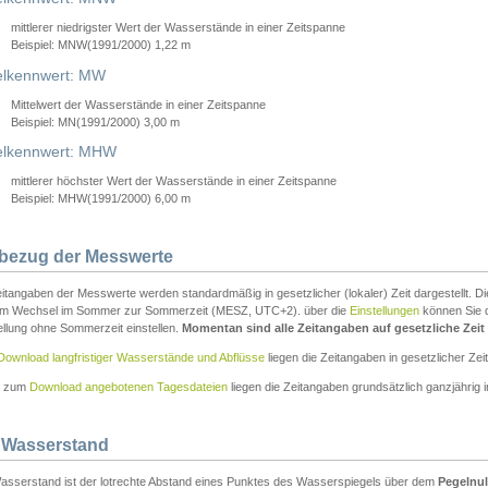
mittlerer niedrigster Wert der Wasserstände in einer Zeitspanne
Beispiel: MNW(1991/2000) 1,22 m
lkennwert: MW
Mittelwert der Wasserstände in einer Zeitspanne
Beispiel: MN(1991/2000) 3,00 m
elkennwert: MHW
mittlerer höchster Wert der Wasserstände in einer Zeitspanne
Beispiel: MHW(1991/2000) 6,00 m
tbezug der Messwerte
itangaben der Messwerte werden standardmäßig in gesetzlicher (lokaler) Zeit dargestellt. D
em Wechsel im Sommer zur Sommerzeit (MESZ, UTC+2). über die
Einstellungen
können Sie d
ellung ohne Sommerzeit einstellen.
Momentan sind alle Zeitangaben auf gesetzliche Zeit e
Download langfristiger Wasserstände und Abflüsse
liegen die Zeitangaben in gesetzlicher Zeit
n zum
Download angebotenen Tagesdateien
liegen die Zeitangaben grundsätzlich ganzjährig in
 Wasserstand
asserstand ist der lotrechte Abstand eines Punktes des Wasserspiegels über dem
Pegelnul