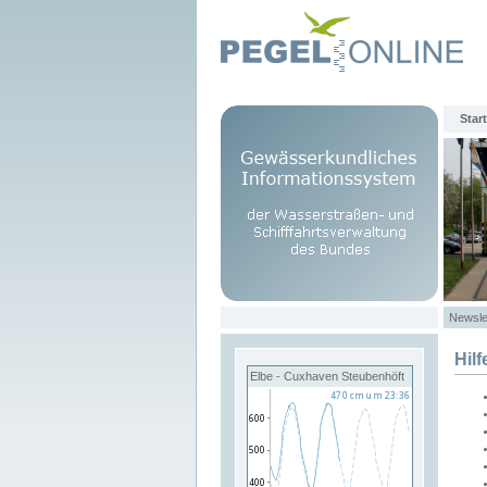
Start
Newsle
Hilf
Elbe - Cuxhaven Steubenhöft