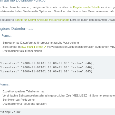
iff auf die Download-Funktion
e Daten herunterzuladen, navigieren Sie zunächst über die
Pegelauswahl-Tabelle
zu einem ge
datenseite finden Sie dann die Option zum Download der historischen Messdaten unterhalb
ne detaillierte
Schritt-für-Schritt-Anleitung mit Screenshots
führt Sie durch den gesamten Down
ügbare Datenformate
-Format
Strukturiertes Datenformat für programmatische Verarbeitung
Zeitstempel im
ISO 8601-Format
↗
mit vollständigen Zeitzoneninformation (Offset von 
Dezimalpunkt als Trennzeichen
"timestamp":"2000-01-01T01:00:00+01:00","value":646},

"timestamp":"2000-01-01T01:15:00+01:00","value":646},

"timestamp":"2000-01-01T01:30:00+01:00","value":645}

Format
Excel-kompatibles Tabellenformat
Vereinfachte Zeitstempeldarstellung in gesetzlicher Zeit (MEZ/MESZ mit Sommerzeitumstel
Semikolon als Feldtrenner
Dezimalkomma (deutsche Notation)
estamp;value
