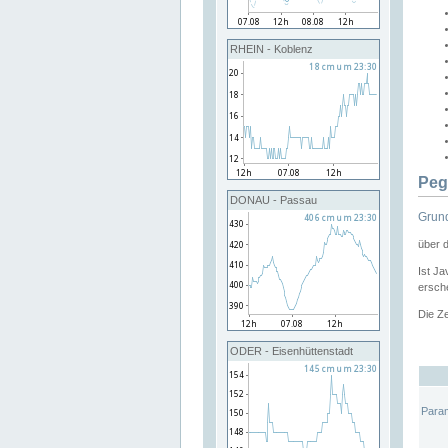
RHEIN - Koblenz
Peg
DONAU - Passau
Grund
über 
Ist Ja
ersche
Die Ze
ODER - Eisenhüttenstadt
Para