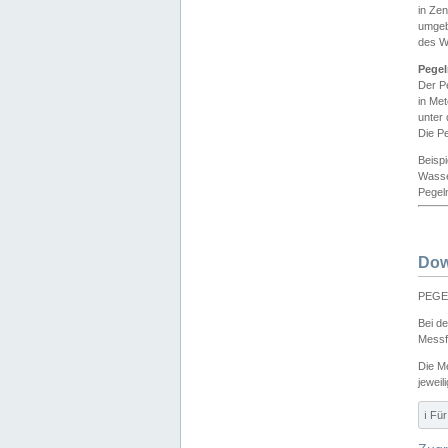
in Ze
umgeb
des W
Pegel
Der P
in Me
unter
Die Pe
Beisp
Wasse
Pegeln
Dow
PEGEL
Bei d
Messf
Die M
jeweil
ℹ️ F