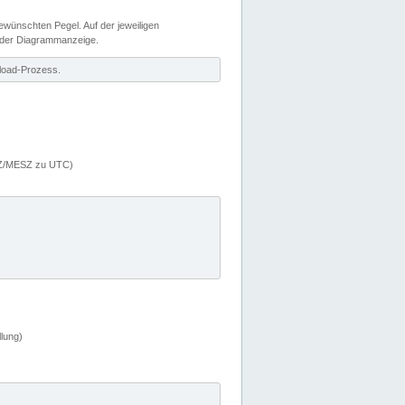
wünschten Pegel. Auf der jeweiligen
 der Diagrammanzeige.
load-Prozess.
MEZ/MESZ zu UTC)
lung)