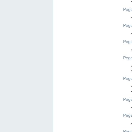
Pege
Pege
Peg
Pege
Pege
Pege
Pege
Peg