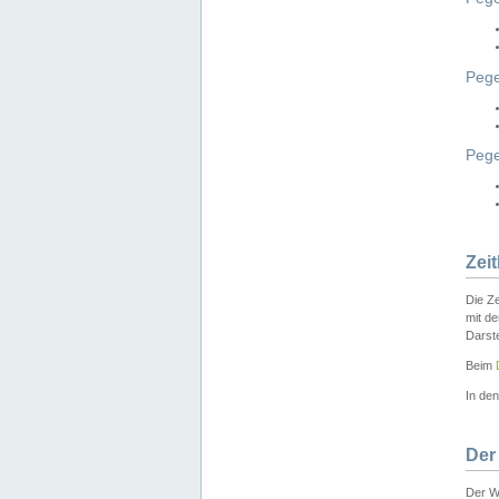
Pege
Peg
Zei
Die Ze
mit d
Darst
Beim
In de
Der
Der W