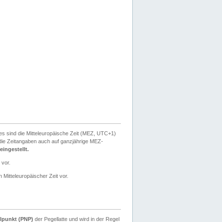
ies sind die Mitteleuropäische Zeit (MEZ, UTC+1)
ie Zeitangaben auch auf ganzjährige MEZ-
ingestellt.
 vor.
 Mitteleuropäischer Zeit vor.
lpunkt (PNP)
der Pegellatte und wird in der Regel