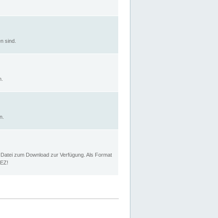
n sind.
n.
n.
p Datei zum Download zur Verfügung. Als Format
MEZ!