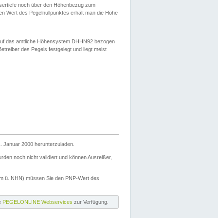
ssertiefe noch über den Höhenbezug zum
en Wert des Pegelnullpunktes erhält man die Höhe
d auf das amtliche Höhensystem DHHN92 bezogen
reiber des Pegels festgelegt und liegt meist
. Januar 2000 herunterzuladen.
den noch nicht validiert und können Ausreißer,
(m ü. NHN) müssen Sie den PNP-Wert des
ie
PEGELONLINE Webservices
zur Verfügung.