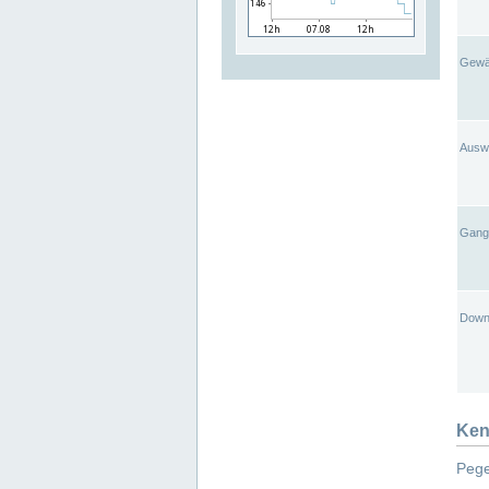
Gewä
Ausw
Gangl
Down
Ken
Pege